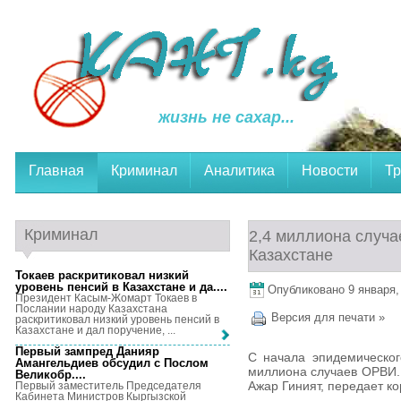
жизнь не сахар...
Главная
Криминал
Аналитика
Новости
Тр
Криминал
2,4 миллиона случа
Казахстане
Токаев раскритиковал низкий
уровень пенсий в Казахстане и да...
.
Опубликовано 9 января, 
Президент Касым-Жомарт Токаев в
Послании народу Казахстана
Версия для печати »
раскритиковал низкий уровень пенсий в
Казахстане и дал поручение, ...
Первый зампред Данияр
С начала эпидемическог
Амангельдиев обсудил с Послом
миллиона случаев ОРВИ.
Великобр...
.
Ажар Гиният, передает ко
Первый заместитель Председателя
Кабинета Министров Кыргызской