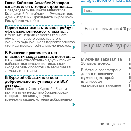
zaregistrirovano-v-kazahst
Глава Кабмина Акылбек Жапаров
ознакомился с ходом строительс...
.
Председатель Кабинета Министров
Кыргызской Республики — Руководитель
Администрации Президента Кыргызской
Республики Акылбек ...
Первоклассники в столице пройдут
Новость прочитана 470 ра
офтальмологическое, стомато...
.
В течение недели самостоятельного
обучения первого семестра этого
учебного года учащиеся первоклассников
Еще из этой рубри
столицы пройдут офтальмологическое, ...
В Бишкеке практически нет
опасности схода селевых потоков...
.
Мужчина заказал за
В Бишкеке относительно других горных
10 миллионо...
районов практически нет опасности
в
схода селевых потоков. Об этом сказал
В Астане рассмотрено
заместитель главы ...
дело в отношении
П
В Курской области пленили
мужчины, который
Ш
добровольно вступившую в ВСУ
планировал
девуш...
.
организовать заказное
Российские войска в Курской области
...
взяли в плен несколько бойцов, среди
Э
которых оказалась девушка-
военнослужащая, которая добровольно
...
Читать далее »