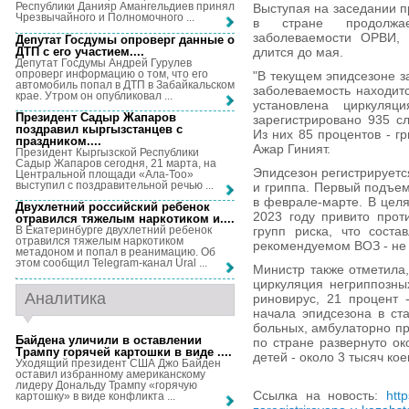
Республики Данияр Амангельдиев принял
Выступая на заседании п
Чрезвычайного и Полномочного ...
в стране продолжае
заболеваемости ОРВИ, 
Депутат Госдумы опроверг данные о
ДТП с его участием...
.
длится до мая.
Депутат Госдумы Андрей Гурулев
опроверг информацию о том, что его
"В текущем эпидсезоне з
автомобиль попал в ДТП в Забайкальском
заболеваемость находит
крае. Утром он опубликовал ...
установлена циркуляц
Президент Садыр Жапаров
зарегистрировано 935 с
поздравил кыргызстанцев с
Из них 85 процентов - гр
праздником...
.
Ажар Гиният.
Президент Кыргызской Республики
Садыр Жапаров сегодня, 21 марта, на
Эпидсезон регистрирует
Центральной площади «Ала-Тоо»
выступил с поздравительной речью ...
и гриппа. Первый подъем
в феврале-марте. В цел
Двухлетний российский ребенок
2023 году привито прот
отравился тяжелым наркотиком и...
.
групп риска, что соста
В Екатеринбурге двухлетний ребенок
отравился тяжелым наркотиком
рекомендуемом ВОЗ - не 
метадоном и попал в реанимацию. Об
этом сообщил Telegram-канал Ural ...
Министр также отметила,
циркуляция негриппозны
Аналитика
риновирус, 21 процент 
начала эпидсезона в ст
больных, амбулаторно пр
Байдена уличили в оставлении
по стране развернуто ок
Трампу горячей картошки в виде ...
.
детей - около 3 тысяч кое
Уходящий президент США Джо Байден
оставил избранному американскому
лидеру Дональду Трампу «горячую
Ссылка на новость:
htt
картошку» в виде конфликта ...