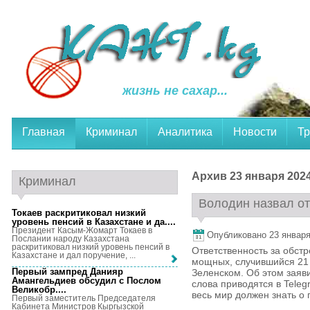
жизнь не сахар...
Главная
Криминал
Аналитика
Новости
Тр
Архив 23 января 2024
Криминал
Володин назвал отв
Токаев раскритиковал низкий
уровень пенсий в Казахстане и да...
.
Президент Касым-Жомарт Токаев в
Опубликовано 23 января,
Послании народу Казахстана
раскритиковал низкий уровень пенсий в
Ответственность за обстр
Казахстане и дал поручение, ...
мощных, случившийся 21 
Первый зампред Данияр
Зеленском. Об этом заяв
Амангельдиев обсудил с Послом
слова приводятся в Tele
Великобр...
.
весь мир должен знать о 
Первый заместитель Председателя
Кабинета Министров Кыргызской