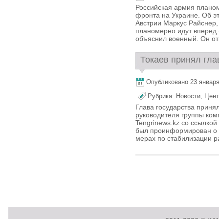
Российская армия планом
фронта на Украине. Об э
Австрии Маркус Райснер,
планомерно идут вперед 
объяснил военный. Он отм
Токаев принял гла
Опубликовано 23 января,
Рубрика:
Новости
,
Цент
Глава государства приня
руководителя группы ком
Tengrinews.kz со ссылко
был проинформирован о 
мерах по стабилизации ра