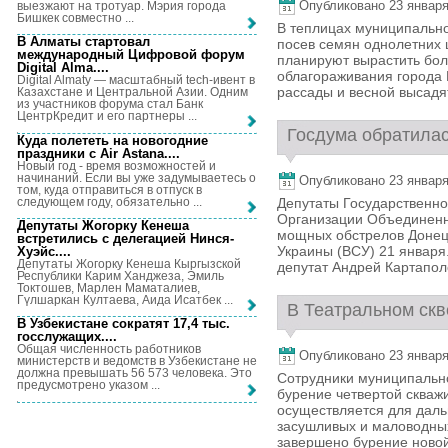
Опубликовано 23 января,
выезжают на тротуар. Мэрия города
Бишкек совместно ...
В теплицах муниципальн
В Алматы стартовал
посев семян однолетних 
международный Цифровой форум
планируют вырастить бол
Digital Alma...
.
облагораживания города 
Digital Almaty — масштабный tech-ивент в
рассады и весной высадят
Казахстане и Центральной Азии. Одним
из участников форума стал Банк
ЦентрКредит и его партнеры ...
Госдума обратилас
Куда полететь на новогодние
праздники с Air Astana...
.
Новый год - время возможностей и
начинаний. Если вы уже задумываетесь о
Опубликовано 23 января,
том, куда отправиться в отпуск в
следующем году, обязательно ...
Депутаты Государственно
Организации Объединенн
Депутаты Жогорку Кенеша
мощных обстрелов Донец
встретились с делегацией Нинся-
Украины (ВСУ) 21 января
Хуэйс...
.
Депутаты Жогорку Кенеша Кыргызской
депутат Андрей Картаполо
Республики Карим Ханджеза, Эмиль
Токтошев, Марлен Маматалиев,
Гүлшаркан Култаева, Аида Исатбек ...
В Театральном скве
В Узбекистане сократят 17,4 тыс.
госслужащих...
.
Общая численность работников
Опубликовано 23 января,
министерств и ведомств в Узбекистане не
должна превышать 56 573 человека. Это
Сотрудники муниципальн
предусмотрено указом ...
бурение четвертой скваж
осуществляется для дал
засушливых и маловодных
завершено бурение новой 