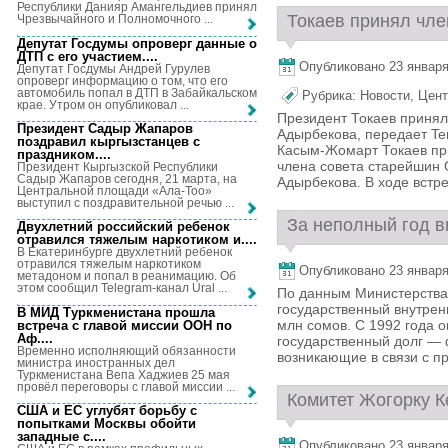
Республики Данияр Амангельдиев принял
Токаев принял чле
Чрезвычайного и Полномочного ...
Депутат Госдумы опроверг данные о
ДТП с его участием...
.
Опубликовано 23 января,
Депутат Госдумы Андрей Гурулев
опроверг информацию о том, что его
автомобиль попал в ДТП в Забайкальском
Рубрика:
Новости
,
Цент
крае. Утром он опубликовал ...
Президент Токаев принял
Президент Садыр Жапаров
Адырбекова, передает Te
поздравил кыргызстанцев с
Касым-Жомарт Токаев при
праздником...
.
члена совета старейшин 
Президент Кыргызской Республики
Садыр Жапаров сегодня, 21 марта, на
Адырбекова. В ходе встре
Центральной площади «Ала-Тоо»
выступил с поздравительной речью ...
За неполный год в
Двухлетний российский ребенок
отравился тяжелым наркотиком и...
.
В Екатеринбурге двухлетний ребенок
отравился тяжелым наркотиком
Опубликовано 23 января,
метадоном и попал в реанимацию. Об
этом сообщил Telegram-канал Ural ...
По данным Министерства 
государственный внутрен
В МИД Туркменистана прошла
млн сомов. С 1992 года о
встреча с главой миссии ООН по
Аф...
.
государственный долг — 
Временно исполняющий обязанности
возникающие в связи с п
министра иностранных дел
Туркменистана Вепа Хаджиев 25 мая
провёл переговоры с главой миссии ...
Комитет Жогорку К
США и ЕС углубят борьбу с
попытками Москвы обойти
западные с...
.
Опубликовано 23 января,