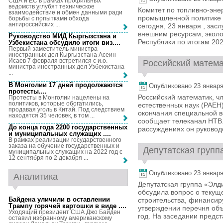
США и ЕС в рамках профильных
ведомств углубят техническое
Комитет по топливно-эне
взаимодействие и обмен данными ради
промышленной политике 
борьбы с попытками обхода
антироссийских ...
сегодня, 23 января , за
внешним ресурсам, эколо
Руководство МИД Кыргызстана и
Республики по итогам 202
Узбекистана обсудило итоги виз...
.
Первый заместитель министра
иностранных дел Кыргызстана Асеин
Исаев 7 февраля встретился с и.о.
Российский матема
министра иностранных дел Узбекистана
...
В Монголии 17 дней продолжаются
Опубликовано 23 января,
протесты...
.
Российский математик, ч
Протесты в Монголии нацелены на
политиков, которые обогатились,
естественных наук (РАЕН)
продавая уголь в Китай. Под следствием
окончания специальной в
находятся 35 человек, в том ...
сообщает телеканал НТВ.
До конца года 2200 государственных
рассуждениях он руководс
и муниципальных служащих ...
.
В рамках реализации государственного
заказа на обучение государственных и
Депутатская группа
муниципальных служащих на 2022 год с
12 сентября по 2 декабря ...
Опубликовано 23 января,
Аналитика
Депутатская группа «Элди
обсудила вопрос о текущ
Байдена уличили в оставлении
строительства, финансир
Трампу горячей картошки в виде ...
.
утверждении перечня объ
Уходящий президент США Джо Байден
год. На заседании предс
оставил избранному американскому