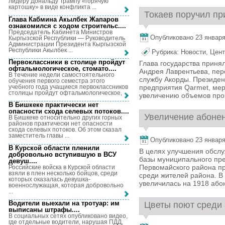
лидеру Дональду Трампу «горячую
картошку» в виде конфликта ...
Токаев поручил пр
Глава Кабмина Акылбек Жапаров
ознакомился с ходом строительс...
.
Председатель Кабинета Министров
Опубликовано 23 января,
Кыргызской Республики — Руководитель
Администрации Президента Кыргызской
Республики Акылбек ...
Рубрика:
Новости
,
Цент
Первоклассники в столице пройдут
Глава государства приня
офтальмологическое, стомато...
.
Андрея Лаврентьева, пере
В течение недели самостоятельного
службу Акорды. Президе
обучения первого семестра этого
учебного года учащиеся первоклассников
предприятия Qarmet, мер
столицы пройдут офтальмологическое, ...
увеличению объемов прои
В Бишкеке практически нет
опасности схода селевых потоков...
.
Увеличение абонен
В Бишкеке относительно других горных
районов практически нет опасности
схода селевых потоков. Об этом сказал
заместитель главы ...
Опубликовано 23 января,
В Курской области пленили
В целях улучшения обсл
добровольно вступившую в ВСУ
базы муниципального пр
девуш...
.
Первомайского района п
Российские войска в Курской области
взяли в плен несколько бойцов, среди
среди жителей района. В
которых оказалась девушка-
увеличилась на 1918 абон
военнослужащая, которая добровольно
...
Водители выехали на тротуар: им
Цветы поют среди 
выписаны штрафы...
.
В социальных сетях опубликовано видео,
где отдельные водители, нарушая ПДД,