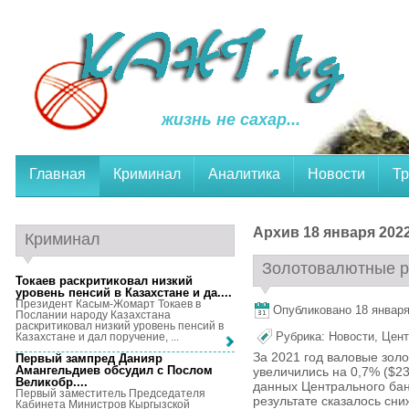
жизнь не сахар...
Главная
Криминал
Аналитика
Новости
Тр
Архив 18 января 2022
Криминал
Золотовалютные ре
Токаев раскритиковал низкий
уровень пенсий в Казахстане и да...
.
Президент Касым-Жомарт Токаев в
Опубликовано 18 января,
Послании народу Казахстана
раскритиковал низкий уровень пенсий в
Рубрика:
Новости
,
Цент
Казахстане и дал поручение, ...
За 2021 год валовые зол
Первый зампред Данияр
Амангельдиев обсудил с Послом
увеличились на 0,7% ($23
Великобр...
.
данных Центрального бан
Первый заместитель Председателя
результате сказалось сни
Кабинета Министров Кыргызской