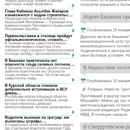
лидеру Дональду Трампу «горячую
получили ранения и были 
картошку» в виде конфликта ...
Глава Кабмина Акылбек Жапаров
ознакомился с ходом строительс...
.
Мэрия Бишкека при
Председатель Кабинета Министров
Кыргызской Республики — Руководитель
Администрации Президента Кыргызской
Республики Акылбек ...
Опубликовано 18 января,
Первоклассники в столице пройдут
Дорогие жители Бишкека!
офтальмологическое, стомато...
.
канализационной сети пу
В течение недели самостоятельного
канализационного коллек
обучения первого семестра этого
учебного года учащиеся первоклассников
подключиться к централи
столицы пройдут офтальмологическое, ...
свои бытовые условия. Н
В Бишкеке практически нет
опасности схода селевых потоков...
.
В Казахстане почти
В Бишкеке относительно других горных
районов практически нет опасности
схода селевых потоков. Об этом сказал
заместитель главы ...
Опубликовано 18 января,
В Курской области пленили
добровольно вступившую в ВСУ
Рубрика:
Новости
,
Цент
девуш...
.
Пропавший в разгар прот
Российские войска в Курской области
взяли в плен несколько бойцов, среди
Махамбет Абжан до сих п
которых оказалась девушка-
местонахождение остаетс
военнослужащая, которая добровольно
(казахская редакция Рад
...
МВД. В полиции сказали, ч
Водители выехали на тротуар: им
выписаны штрафы...
.
В социальных сетях опубликовано видео,
В Свердловском ра
где отдельные водители, нарушая ПДД,