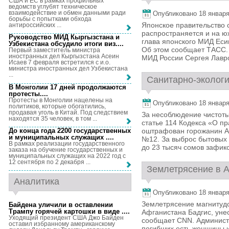
США и ЕС в рамках профильных
ведомств углубят техническое
взаимодействие и обмен данными ради
Опубликовано 18 января,
борьбы с попытками обхода
Японское правительство с
антироссийских ...
распространяется и на ю
Руководство МИД Кыргызстана и
глава японского МИД Еси
Узбекистана обсудило итоги виз...
.
Об этом сообщает ТАСС.
Первый заместитель министра
иностранных дел Кыргызстана Асеин
МИД России Сергея Лавро
Исаев 7 февраля встретился с и.о.
министра иностранных дел Узбекистана
...
Санитарно-экологи
В Монголии 17 дней продолжаются
протесты...
.
Протесты в Монголии нацелены на
Опубликовано 18 января,
политиков, которые обогатились,
продавая уголь в Китай. Под следствием
За несоблюдение чистоты
находятся 35 человек, в том ...
статье 114 Кодекса «О п
До конца года 2200 государственных
оштрафован горожанин А
и муниципальных служащих ...
.
№12. За выброс бытовых 
В рамках реализации государственного
до 23 тысяч сомов зафик
заказа на обучение государственных и
муниципальных служащих на 2022 год с
12 сентября по 2 декабря ...
Землетрясение в А
Аналитика
Опубликовано 18 января,
Землетрясение магнитуд
Байдена уличили в оставлении
Трампу горячей картошки в виде ...
.
Афганистана Бадгис, уне
Уходящий президент США Джо Байден
сообщает CNN. Админист
оставил избранному американскому
погибших есть женщины и