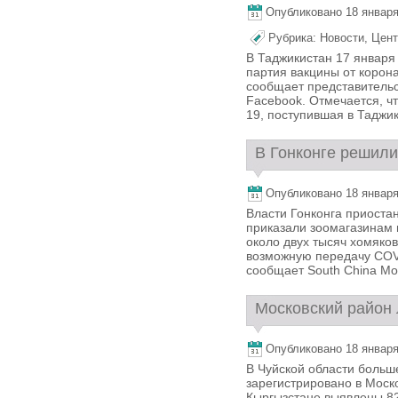
Опубликовано 18 января,
Рубрика:
Новости
,
Цент
В Таджикистан 17 январ
партия вакцины от корон
сообщает представительс
Facebook. Отмечается, ч
19, поступившая в Таджик
В Гонконге решили
Опубликовано 18 января,
Власти Гонконга приоста
приказали зоомагазинам 
около двух тысяч хомяко
возможную передачу COVI
сообщает South China Mor
Московский район 
Опубликовано 18 января,
В Чуйской области боль
зарегистрировано в Моско
Кыргызстане выявлены 82