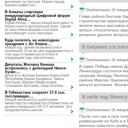
выезжают на тротуар. Мэрия города
Бишкек совместно ...
Опубликовано 18 января,
В Алматы стартовал
международный Цифровой форум
Глава района Бахтияр К
Digital Alma...
.
строительства ирригацио
Digital Almaty — масштабный tech-ивент в
жители жилых массивов и
Казахстане и Центральной Азии. Одним
вопрос относительно ирр
из участников форума стал Банк
ЦентрКредит и его партнеры ...
решения данного вопроса
Куда полететь на новогодние
праздники с Air Astana...
.
В Бишкеке состоял
Новый год - время возможностей и
начинаний. Если вы уже задумываетесь о
том, куда отправиться в отпуск в
следующем году, обязательно ...
Опубликовано 18 января,
Депутаты Жогорку Кенеша
В парке Победы имени Д
встретились с делегацией Нинся-
Ленинграда состоялся ми
Хуэйс...
.
прорыва блокады Ленингр
Депутаты Жогорку Кенеша Кыргызской
Республики Карим Ханджеза, Эмиль
района Мирлан Эшкожоев
Токтошев, Марлен Маматалиев,
минута молчания. Вспомни
Гүлшаркан Култаева, Аида Исатбек ...
В Узбекистане сократят 17,4 тыс.
В небе над Венесуэ
госслужащих...
.
Общая численность работников
министерств и ведомств в Узбекистане не
должна превышать 56 573 человека. Это
Опубликовано 18 января,
предусмотрено указом ...
После того как в сети п
размещения на Кубе и в 
военные самолеты-развед