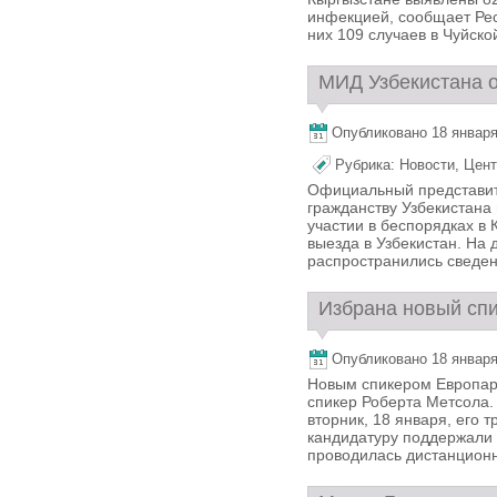
инфекцией, сообщает Рес
них 109 случаев в Чуйской
МИД Узбекистана о
Опубликовано 18 января,
Рубрика:
Новости
,
Цент
Официальный представит
гражданству Узбекистана
участии в беспорядках в
выезда в Узбекистан. На
распространились сведени
Избрана новый спи
Опубликовано 18 января,
Новым спикером Европар
спикер Роберта Метсола.
вторник, 18 января, его 
кандидатуру поддержали 
проводилась дистанционно