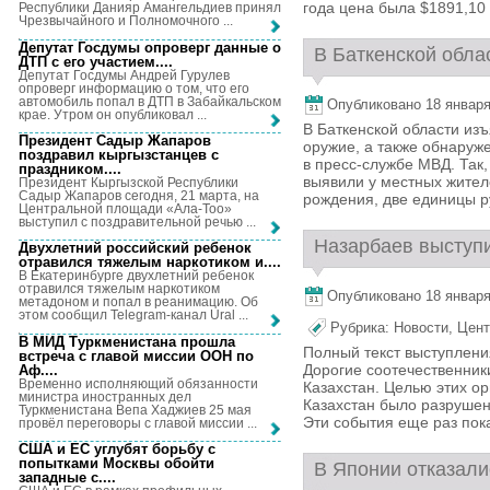
года цена была $1891,10 з
Республики Данияр Амангельдиев принял
Чрезвычайного и Полномочного ...
Депутат Госдумы опроверг данные о
В Баткенской облас
ДТП с его участием...
.
Депутат Госдумы Андрей Гурулев
опроверг информацию о том, что его
автомобиль попал в ДТП в Забайкальском
Опубликовано 18 января,
крае. Утром он опубликовал ...
В Баткенской области из
Президент Садыр Жапаров
оружие, а также обнаруж
поздравил кыргызстанцев с
в пресс-службе МВД. Так
праздником...
.
выявили у местных жителе
Президент Кыргызской Республики
Садыр Жапаров сегодня, 21 марта, на
рождения, две единицы ру
Центральной площади «Ала-Тоо»
выступил с поздравительной речью ...
Назарбаев выступи
Двухлетний российский ребенок
отравился тяжелым наркотиком и...
.
В Екатеринбурге двухлетний ребенок
отравился тяжелым наркотиком
Опубликовано 18 января,
метадоном и попал в реанимацию. Об
этом сообщил Telegram-канал Ural ...
Рубрика:
Новости
,
Цент
В МИД Туркменистана прошла
Полный текст выступлени
встреча с главой миссии ООН по
Дорогие соотечественник
Аф...
.
Временно исполняющий обязанности
Казахстан. Целью этих ор
министра иностранных дел
Казахстан было разрушен
Туркменистана Вепа Хаджиев 25 мая
Эти события еще раз показ
провёл переговоры с главой миссии ...
США и ЕС углубят борьбу с
попытками Москвы обойти
В Японии отказали
западные с...
.