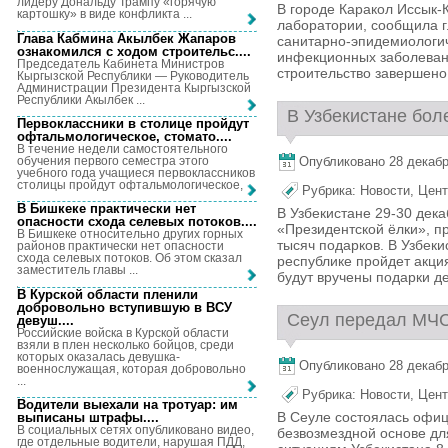
лидеру Дональду Трампу «горячую
В городе Каракол Иссык-
картошку» в виде конфликта ...
лаборатории, сообщила 
Глава Кабмина Акылбек Жапаров
санитарно-эпидемиологич
ознакомился с ходом строительс...
.
инфекционных заболевани
Председатель Кабинета Министров
строительство завершено 
Кыргызской Республики — Руководитель
Администрации Президента Кыргызской
Республики Акылбек ...
В Узбекистане боле
Первоклассники в столице пройдут
офтальмологическое, стомато...
.
В течение недели самостоятельного
обучения первого семестра этого
Опубликовано 28 декабря
учебного года учащиеся первоклассников
столицы пройдут офтальмологическое, ...
Рубрика:
Новости
,
Цент
В Бишкеке практически нет
В Узбекистане 29-30 дек
опасности схода селевых потоков...
.
«Президентской ёлки», п
В Бишкеке относительно других горных
тысяч подарков. В Узбеки
районов практически нет опасности
схода селевых потоков. Об этом сказал
республике пройдет акци
заместитель главы ...
будут вручены подарки де
В Курской области пленили
добровольно вступившую в ВСУ
Сеул передал МЧС 
девуш...
.
Российские войска в Курской области
взяли в плен несколько бойцов, среди
которых оказалась девушка-
Опубликовано 28 декабря
военнослужащая, которая добровольно
...
Рубрика:
Новости
,
Цент
Водители выехали на тротуар: им
В Сеуле состоялась офи
выписаны штрафы...
.
В социальных сетях опубликовано видео,
безвозмездной основе дл
где отдельные водители, нарушая ПДД,