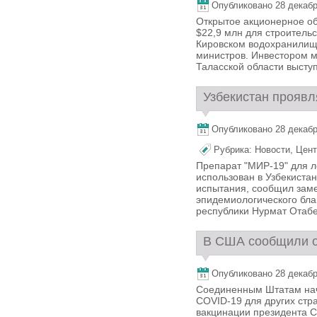
Опубликовано 28 декабря
Открытое акционерное о
$22,9 млн для строитель
Кировском водохранилищ
министров. Инвестором м
Таласской области выступ
Узбекистан проявля
Опубликовано 28 декабря
Рубрика:
Новости
,
Цент
Препарат "МИР-19" для 
использован в Узбекистан
испытания, сообщил заме
эпидемиологического бла
республики Нурмат Отабек
В США сообщили о 
Опубликовано 28 декабря
Соединенным Штатам начи
COVID-19 для других стр
вакцинации президента 