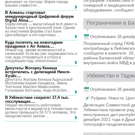
ситуациям Узбекистана 8
выезжают на тротуар. Мэрия города
пожарной и медицинской 
Бишкек совместно ...
оборудования, сообщает 
В Алматы стартовал
международный Цифровой форум
Digital Alma...
.
Пограничники в Бат
Digital Almaty — масштабный tech-ивент в
Казахстане и Центральной Азии. Одним
из участников форума стал Банк
ЦентрКредит и его партнеры ...
Опубликовано 28 декабря
Куда полететь на новогодние
Пограничный отряд ГКНБ 
праздники с Air Astana...
.
контрабанды в Лейлекско
Новый год - время возможностей и
сообщили в комитете. 26
начинаний. Если вы уже задумываетесь о
том, куда отправиться в отпуск в
района Баткенской облас
следующем году, обязательно ...
внутренних войск МВД в р
Депутаты Жогорку Кенеша
встретились с делегацией Нинся-
Узбекистан и Тадж
Хуэйс...
.
Депутаты Жогорку Кенеша Кыргызской
Республики Карим Ханджеза, Эмиль
Токтошев, Марлен Маматалиев,
Опубликовано 28 декабря
Гүлшаркан Култаева, Аида Исатбек ...
В Узбекистане сократят 17,4 тыс.
Рубрика:
Новости
,
Цент
госслужащих...
.
Делегации Совместной д
Общая численность работников
министерств и ведомств в Узбекистане не
Узбекистана провели ряд
должна превышать 56 573 человека. Это
иностранных дел республ
предусмотрено указом ...
декабря 2021 года в Душ
топографо-геодезических