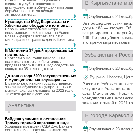
США и ЕС в рамках профильных
В Кыргызстане мил
ведомств углубят техническое
взаимодействие и обмен данными ради
борьбы с попытками обхода
антироссийских ...
Опубликовано 28 декабря
Руководство МИД Кыргызстана и
За прошедшие сутки вакц
Узбекистана обсудило итоги виз...
.
дозу и 488 — вторую. Об
Первый заместитель министра
вакцинировано: - первой 
иностранных дел Кыргызстана Асеин
Исаев 7 февраля встретился с и.о.
438. По республике кампа
министра иностранных дел Узбекистана
это время кыргызстанцы п
...
В Монголии 17 дней продолжаются
Узбекистан и Росси
протесты...
.
Протесты в Монголии нацелены на
политиков, которые обогатились,
продавая уголь в Китай. Под следствием
Опубликовано 28 декабря
находятся 35 человек, в том ...
До конца года 2200 государственных
Рубрика:
Новости
,
Цент
и муниципальных служащих ...
.
В рамках реализации государственного
Россия и Узбекистан выс
заказа на обучение государственных и
ситуации в Афганистане,
муниципальных служащих на 2022 год с
Олег Мальгинов. «Наши с
12 сентября по 2 декабря ...
урегулирования афганског
заключительной в 2021 го
Аналитика
В городе Каракол 
Байдена уличили в оставлении
Трампу горячей картошки в виде ...
.
Уходящий президент США Джо Байден
Опубликовано 28 декабря
оставил избранному американскому