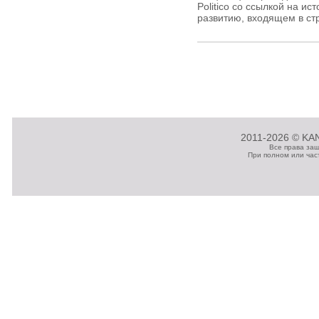
Politico со ссылкой на и
развитию, входящем в стр
2011-2026 © KAN
Все права за
При полном или час