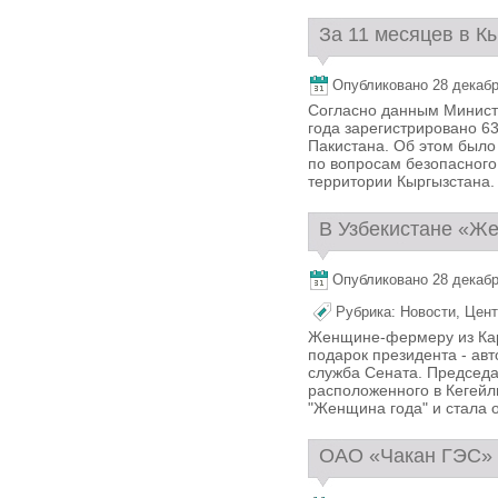
За 11 месяцев в Кы
Опубликовано 28 декабря
Согласно данным Министе
года зарегистрировано 6
Пакистана. Об этом было
по вопросам безопасного
территории Кыргызстана. 
В Узбекистане «Же
Опубликовано 28 декабря
Рубрика:
Новости
,
Цент
Женщине-фермеру из Кар
подарок президента - авт
служба Сената. Председа
расположенного в Кегейл
"Женщина года" и стала 
ОАО «Чакан ГЭС» п