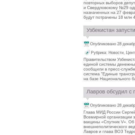
повторных выборов депу
и Свердловскому №29 од
назначенных на 27 февра
будут потрачены 18 млн 48
Узбекистан запуст
Опубликовано 28 декабря
Рубрика:
Новости
,
Цент
Правительством Узбекист
единой системы денежных
сообщили в пресс-службе
система "Единые трансгр
на базе Национального б
Лавров обсудил с 
Опубликовано 28 декабря
Глава МИД России Сергей
Всемирной организации з
вакцины «Спутник V». Об
внешнеполитического вед
Лавров и глава ВОЗ Тедро