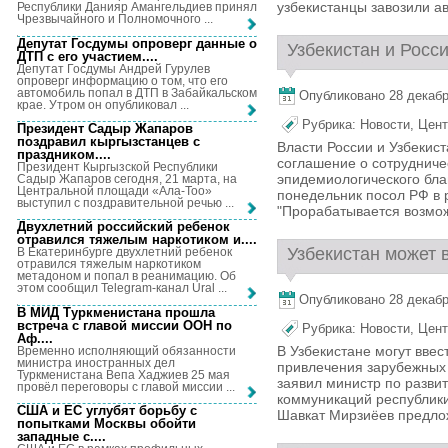
узбекистанцы завозили авт
Республики Данияр Амангельдиев принял
Чрезвычайного и Полномочного ...
Депутат Госдумы опроверг данные о
Узбекистан и Росс
ДТП с его участием...
.
Депутат Госдумы Андрей Гурулев
опроверг информацию о том, что его
автомобиль попал в ДТП в Забайкальском
Опубликовано 28 декабря
крае. Утром он опубликовал ...
Рубрика:
Новости
,
Цент
Президент Садыр Жапаров
поздравил кыргызстанцев с
Власти России и Узбекис
праздником...
.
соглашение о сотрудниче
Президент Кыргызской Республики
эпидемиологического бла
Садыр Жапаров сегодня, 21 марта, на
Центральной площади «Ала-Тоо»
понедельник посол РФ в 
выступил с поздравительной речью ...
"Прорабатывается возмож
Двухлетний российский ребенок
отравился тяжелым наркотиком и...
.
Узбекистан может в
В Екатеринбурге двухлетний ребенок
отравился тяжелым наркотиком
метадоном и попал в реанимацию. Об
этом сообщил Telegram-канал Ural ...
Опубликовано 28 декабря
В МИД Туркменистана прошла
встреча с главой миссии ООН по
Рубрика:
Новости
,
Цент
Аф...
.
В Узбекистане могут ввес
Временно исполняющий обязанности
министра иностранных дел
привлечения зарубежных
Туркменистана Вепа Хаджиев 25 мая
заявил министр по разв
провёл переговоры с главой миссии ...
коммуникаций республик
США и ЕС углубят борьбу с
Шавкат Мирзиёев предлож
попытками Москвы обойти
западные с...
.