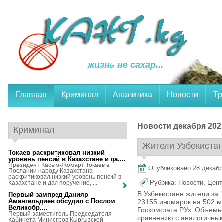
жизнь не сахар...
Главная
Криминал
Аналитика
Новости
Тр
Новости декабря 202
Криминал
Жители Узбекистан
Токаев раскритиковал низкий
уровень пенсий в Казахстане и да...
.
Президент Касым-Жомарт Токаев в
Опубликовано 28 декабря
Послании народу Казахстана
раскритиковал низкий уровень пенсий в
Рубрика:
Новости
,
Цент
Казахстане и дал поручение, ...
В Узбекистане жители за 
Первый зампред Данияр
Амангельдиев обсудил с Послом
23155 иномарок на 502 м
Великобр...
.
Госкомстата РУз. Объемы
Первый заместитель Председателя
сравнению с аналогичным
Кабинета Министров Кыргызской