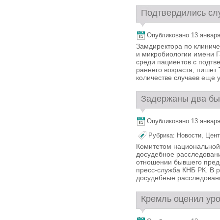
Подтвердились слу
Опубликовано 13 января,
Замдиректора по клинич
и микробиологии имени Г
среди пациентов с подт
раннего возраста, пишет
количестве случаев еще у
Задержаны два быв
Опубликовано 13 января,
Рубрика:
Новости
,
Цент
Комитетом национальной
досудебное расследовани
отношении бывшего пред
пресс-служба КНБ РК. В 
досудебные расследовани
Кремль оценил уро