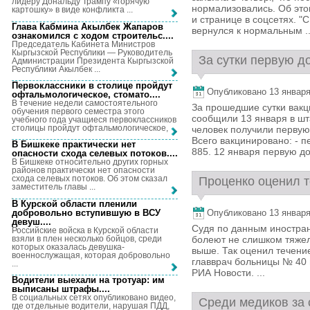
лидеру Дональду Трампу «горячую
нормализовались. Об это
картошку» в виде конфликта ...
и странице в соцсетях. "
Глава Кабмина Акылбек Жапаров
вернулся к нормальным ..
ознакомился с ходом строительс...
.
Председатель Кабинета Министров
Кыргызской Республики — Руководитель
За сутки первую до
Администрации Президента Кыргызской
Республики Акылбек ...
Первоклассники в столице пройдут
Опубликовано 13 января,
офтальмологическое, стомато...
.
В течение недели самостоятельного
За прошедшие сутки вакц
обучения первого семестра этого
сообщили 13 января в шта
учебного года учащиеся первоклассников
столицы пройдут офтальмологическое, ...
человек получили первую 
Всего вакцинировано: - пе
В Бишкеке практически нет
885. 12 января первую до
опасности схода селевых потоков...
.
В Бишкеке относительно других горных
районов практически нет опасности
схода селевых потоков. Об этом сказал
Проценко оценил т
заместитель главы ...
В Курской области пленили
добровольно вступившую в ВСУ
Опубликовано 13 января,
девуш...
.
Судя по данным иностра
Российские войска в Курской области
взяли в плен несколько бойцов, среди
болеют не слишком тяжел
которых оказалась девушка-
выше. Так оценил течени
военнослужащая, которая добровольно
главврач больницы № 40 
...
РИА Новости. ...
Водители выехали на тротуар: им
выписаны штрафы...
.
В социальных сетях опубликовано видео,
Среди медиков за с
где отдельные водители, нарушая ПДД,