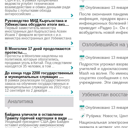
США и ЕС в рамках профильных
ведомств углубят техническое
взаимодействие и обмен данными ради
Опубликовано 13 января,
борьбы с попытками обхода
После окончания пандем
антироссийских ...
инфекция, предрек врач-
Руководство МИД Кыргызстана и
инфекционных болезней Р
Узбекистана обсудило итоги виз...
.
приводит «Радио 1». Он о
Первый заместитель министра
иностранных дел Кыргызстана Асеин
возбудитель новой инфекц
Исаев 7 февраля встретился с и.о.
министра иностранных дел Узбекистана
...
Озлобившийся на у
В Монголии 17 дней продолжаются
протесты...
.
Протесты в Монголии нацелены на
Опубликовано 13 января,
политиков, которые обогатились,
продавая уголь в Китай. Под следствием
Подросток угрожал взорва
находятся 35 человек, в том ...
учителей и одноклассник
До конца года 2200 государственных
Mash на волне. По имею
и муниципальных служащих ...
.
соцсетях сообщения с пл
В рамках реализации государственного
учреждение. Эти сведения
заказа на обучение государственных и
муниципальных служащих на 2022 год с
12 сентября по 2 декабря ...
Узбекистан восстан
Аналитика
Опубликовано 13 января,
Байдена уличили в оставлении
Рубрика:
Новости
,
Цент
Трампу горячей картошки в виде ...
.
Уходящий президент США Джо Байден
Национальная электроэн
оставил избранному американскому
заявила в четверг, что по