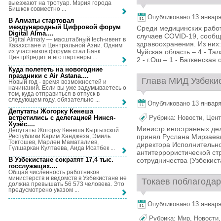
выезжают на тротуар. Мэрия города
Бишкек совместно ...
Опубликовано 13 января,
В Алматы стартовал
международный Цифровой форум
Среди медицинских работ
Digital Alma...
.
случаев COVID-19, сообщ
Digital Almaty — масштабный tech-ивент в
здравоохранения. Из них:
Казахстане и Центральной Азии. Одним
Чуйская область – 4 - Тал
из участников форума стал Банк
ЦентрКредит и его партнеры ...
2 - г.Ош – 1 - Баткенская 
Куда полететь на новогодние
праздники с Air Astana...
.
Глава МИД Узбекис
Новый год - время возможностей и
начинаний. Если вы уже задумываетесь о
том, куда отправиться в отпуск в
следующем году, обязательно ...
Опубликовано 13 января,
Депутаты Жогорку Кенеша
встретились с делегацией Нинся-
Рубрика:
Новости
,
Цент
Хуэйс...
.
Министр иностранных дел
Депутаты Жогорку Кенеша Кыргызской
Республики Карим Ханджеза, Эмиль
принял Руслана Мирзаева
Токтошев, Марлен Маматалиев,
директора Исполнительно
Гүлшаркан Култаева, Аида Исатбек ...
антитеррористической ст
В Узбекистане сократят 17,4 тыс.
сотрудничества (Узбекист
госслужащих...
.
Общая численность работников
министерств и ведомств в Узбекистане не
Токаев поблагодар
должна превышать 56 573 человека. Это
предусмотрено указом ...
Опубликовано 13 января,
Рубрика:
Мир
,
Новости