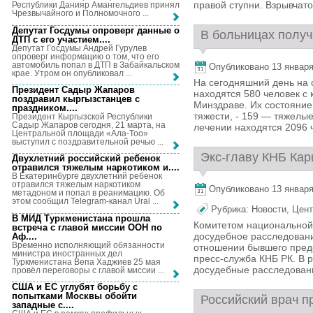
правой ступни. Взрывчато
Республики Данияр Амангельдиев принял
Чрезвычайного и Полномочного ...
Депутат Госдумы опроверг данные о
В больницах получа
ДТП с его участием...
.
Депутат Госдумы Андрей Гурулев
опроверг информацию о том, что его
автомобиль попал в ДТП в Забайкальском
Опубликовано 13 января,
крае. Утром он опубликовал ...
На сегодняшний день на 
Президент Садыр Жапаров
находятся 580 человек с
поздравил кыргызстанцев с
Минздраве. Их состояние
праздником...
.
тяжести, - 159 — тяжелы
Президент Кыргызской Республики
Садыр Жапаров сегодня, 21 марта, на
лечении находятся 2096 че
Центральной площади «Ала-Тоо»
выступил с поздравительной речью ...
Экс-главу КНБ Кар
Двухлетний российский ребенок
отравился тяжелым наркотиком и...
.
В Екатеринбурге двухлетний ребенок
отравился тяжелым наркотиком
Опубликовано 13 января,
метадоном и попал в реанимацию. Об
этом сообщил Telegram-канал Ural ...
Рубрика:
Новости
,
Цент
В МИД Туркменистана прошла
Комитетом национальной
встреча с главой миссии ООН по
досудебное расследовани
Аф...
.
Временно исполняющий обязанности
отношении бывшего пред
министра иностранных дел
пресс-служба КНБ РК. В 
Туркменистана Вепа Хаджиев 25 мая
досудебные расследовани
провёл переговоры с главой миссии ...
США и ЕС углубят борьбу с
попытками Москвы обойти
Российский врач п
западные с...
.