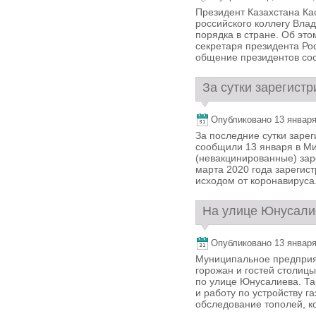
Президент Казахстана К
российского коллегу Вла
порядка в стране. Об эт
секретаря президента Ро
общение президентов сост
За сутки зарегистр
Опубликовано 13 января,
За последние сутки заре
сообщили 13 января в Ми
(невакцинированные) зар
марта 2020 года зарегис
исходом от коронавируса. 
На улице Юнусалие
Опубликовано 13 января,
Муниципальное предприя
горожан и гостей столиц
по улице Юнусалиева. Та
и работу по устройству г
обследование тополей, ко