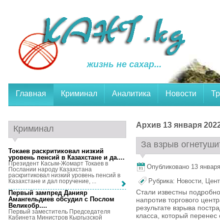
жизнь не сахар...
Главная
Криминал
Аналитика
Новости
Тр
Архив 13 января 2022
Криминал
За взрыв огнетуши
Токаев раскритиковал низкий
уровень пенсий в Казахстане и да...
.
Президент Касым-Жомарт Токаев в
Опубликовано 13 января,
Послании народу Казахстана
раскритиковал низкий уровень пенсий в
Рубрика:
Новости
,
Цент
Казахстане и дал поручение, ...
Стали известны подробно
Первый зампред Данияр
Амангельдиев обсудил с Послом
напротив торгового цент
Великобр...
.
результате взрыва постра
Первый заместитель Председателя
класса, который перенес
Кабинета Министров Кыргызской