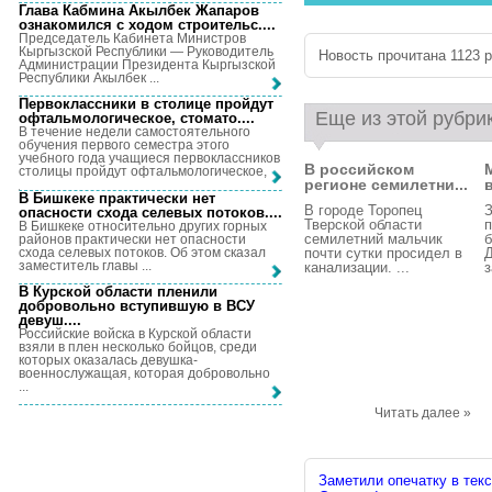
Глава Кабмина Акылбек Жапаров
ознакомился с ходом строительс...
.
Председатель Кабинета Министров
Кыргызской Республики — Руководитель
Новость прочитана 1123 р
Администрации Президента Кыргызской
Республики Акылбек ...
Первоклассники в столице пройдут
Еще из этой рубри
офтальмологическое, стомато...
.
В течение недели самостоятельного
обучения первого семестра этого
учебного года учащиеся первоклассников
В российском
столицы пройдут офтальмологическое, ...
регионе семилетни...
В Бишкеке практически нет
В городе Торопец
опасности схода селевых потоков...
.
Тверской области
п
В Бишкеке относительно других горных
семилетний мальчик
б
районов практически нет опасности
схода селевых потоков. Об этом сказал
почти сутки просидел в
заместитель главы ...
канализации. ...
з
В Курской области пленили
добровольно вступившую в ВСУ
девуш...
.
Российские войска в Курской области
взяли в плен несколько бойцов, среди
которых оказалась девушка-
военнослужащая, которая добровольно
...
Читать далее »
Заметили опечатку в текс