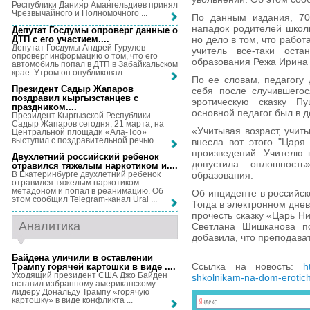
Республики Данияр Амангельдиев принял
Чрезвычайного и Полномочного ...
По данным издания, 70
нападок родителей школь
Депутат Госдумы опроверг данные о
ДТП с его участием...
.
но дело в том, что работ
Депутат Госдумы Андрей Гурулев
учитель все-таки оста
опроверг информацию о том, что его
образования Режа Ирина
автомобиль попал в ДТП в Забайкальском
крае. Утром он опубликовал ...
По ее словам, педагогу 
Президент Садыр Жапаров
себя после случившегос
поздравил кыргызстанцев с
эротическую сказку Пу
праздником...
.
основной педагог был в д
Президент Кыргызской Республики
Садыр Жапаров сегодня, 21 марта, на
«Учитывая возраст, учиты
Центральной площади «Ала-Тоо»
выступил с поздравительной речью ...
внесла вот этого "Царя
произведений. Учителю н
Двухлетний российский ребенок
допустила оплошност
отравился тяжелым наркотиком и...
.
образования.
В Екатеринбурге двухлетний ребенок
отравился тяжелым наркотиком
метадоном и попал в реанимацию. Об
Об инциденте в российско
этом сообщил Telegram-канал Ural ...
Тогда в электронном дне
прочесть сказку «Царь Н
Аналитика
Светлана Шишканова по
добавила, что преподава
Байдена уличили в оставлении
Ссылка на новость:
h
Трампу горячей картошки в виде ...
.
Уходящий президент США Джо Байден
shkolnikam-na-dom-erotich
оставил избранному американскому
лидеру Дональду Трампу «горячую
картошку» в виде конфликта ...