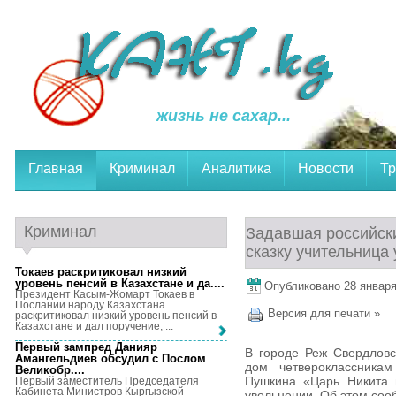
жизнь не сахар...
Главная
Криминал
Аналитика
Новости
Тр
Криминал
Задавшая российск
сказку учительница
Токаев раскритиковал низкий
уровень пенсий в Казахстане и да...
.
Опубликовано 28 января,
Президент Касым-Жомарт Токаев в
Послании народу Казахстана
Версия для печати »
раскритиковал низкий уровень пенсий в
Казахстане и дал поручение, ...
Первый зампред Данияр
В городе Реж Свердловс
Амангельдиев обсудил с Послом
дом четвероклассникам
Великобр...
.
Пушкина «Царь Никита 
Первый заместитель Председателя
Кабинета Министров Кыргызской
увольнении. Об этом соо