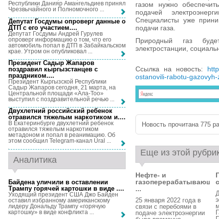
Республики Данияр Амангельдиев принял
газом нужно обеспечит
Чрезвычайного и Полномочного ...
подачей электроэнер
Специалисты уже прини
Депутат Госдумы опроверг данные о
ДТП с его участием...
.
подачи газа.
Депутат Госдумы Андрей Гурулев
опроверг информацию о том, что его
Природный газ буде
автомобиль попал в ДТП в Забайкальском
электростанции, социаль
крае. Утром он опубликовал ...
Президент Садыр Жапаров
Ссылка на новость:
htt
поздравил кыргызстанцев с
праздником...
.
ostanovili-rabotu-gazovyh-
Президент Кыргызской Республики
Садыр Жапаров сегодня, 21 марта, на
Центральной площади «Ала-Тоо»
выступил с поздравительной речью ...
Двухлетний российский ребенок
отравился тяжелым наркотиком и...
.
В Екатеринбурге двухлетний ребенок
Новость прочитана 775 ра
отравился тяжелым наркотиком
метадоном и попал в реанимацию. Об
этом сообщил Telegram-канал Ural ...
Еще из этой рубри
Аналитика
Нефте- и
газоперерабатывающи
Байдена уличили в оставлении
Трампу горячей картошки в виде ...
.
...
Уходящий президент США Джо Байден
э
25 января 2022 года в
оставил избранному американскому
м
лидеру Дональду Трампу «горячую
связи с перебоями в
картошку» в виде конфликта ...
подаче электроэнергии
Г