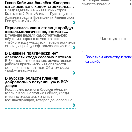
была временно
Глава Кабмина Акылбек Жапаров
к
приостановлена ...
ознакомился с ходом строительс...
.
Председатель Кабинета Министров
Кыргызской Республики — Руководитель
Администрации Президента Кыргызской
Республики Акылбек ...
Первоклассники в столице пройдут
офтальмологическое, стомато...
.
В течение недели самостоятельного
Читать далее »
обучения первого семестра этого
учебного года учащиеся первоклассников
столицы пройдут офтальмологическое, ...
В Бишкеке практически нет
опасности схода селевых потоков...
.
Заметили опечатку в текс
В Бишкеке относительно других горных
Спасибо!
районов практически нет опасности
схода селевых потоков. Об этом сказал
заместитель главы ...
В Курской области пленили
добровольно вступившую в ВСУ
девуш...
.
Российские войска в Курской области
взяли в плен несколько бойцов, среди
которых оказалась девушка-
военнослужащая, которая добровольно
...