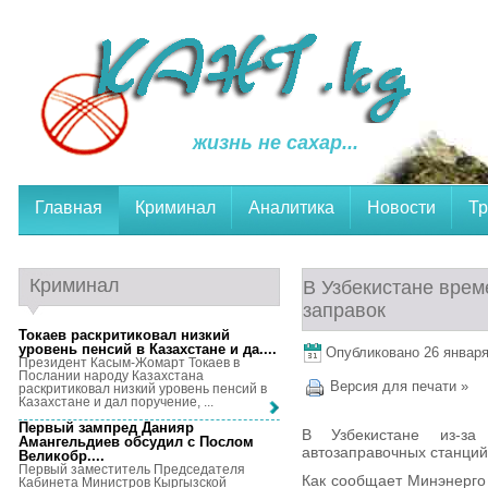
жизнь не сахар...
Главная
Криминал
Аналитика
Новости
Тр
Криминал
В Узбекистане врем
заправок
Токаев раскритиковал низкий
уровень пенсий в Казахстане и да...
.
Опубликовано 26 января,
Президент Касым-Жомарт Токаев в
Послании народу Казахстана
Версия для печати »
раскритиковал низкий уровень пенсий в
Казахстане и дал поручение, ...
Первый зампред Данияр
В Узбекистане из-за
Амангельдиев обсудил с Послом
автозаправочных станций
Великобр...
.
Первый заместитель Председателя
Как сообщает Минэнерго 
Кабинета Министров Кыргызской