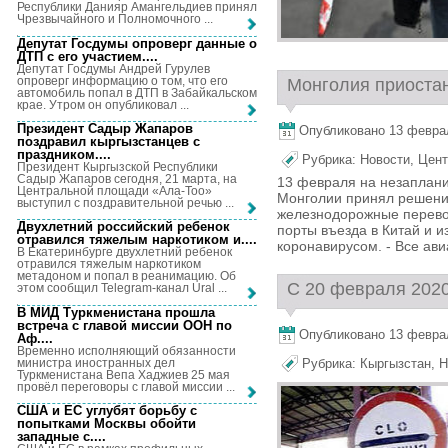
Республики Данияр Амангельдиев принял
Чрезвычайного и Полномочного ...
Депутат Госдумы опроверг данные о
ДТП с его участием...
.
Депутат Госдумы Андрей Гурулев
опроверг информацию о том, что его
Монголия приостан
автомобиль попал в ДТП в Забайкальском
крае. Утром он опубликовал ...
Президент Садыр Жапаров
Опубликовано 13 февраля
поздравил кыргызстанцев с
праздником...
.
Рубрика:
Новости
,
Цент
Президент Кыргызской Республики
Садыр Жапаров сегодня, 21 марта, на
13 февраля на незаплан
Центральной площади «Ала-Тоо»
Монголии принял решени
выступил с поздравительной речью ...
железнодорожные перевоз
Двухлетний российский ребенок
порты въезда в Китай и и
отравился тяжелым наркотиком и...
.
коронавирусом. - Все ав
В Екатеринбурге двухлетний ребенок
отравился тяжелым наркотиком
метадоном и попал в реанимацию. Об
С 20 февраля 2020 
этом сообщил Telegram-канал Ural ...
В МИД Туркменистана прошла
встреча с главой миссии ООН по
Опубликовано 13 февраля
Аф...
.
Временно исполняющий обязанности
министра иностранных дел
Рубрика:
Кыргызстан
,
Н
Туркменистана Вепа Хаджиев 25 мая
провёл переговоры с главой миссии ...
США и ЕС углубят борьбу с
попытками Москвы обойти
западные с...
.