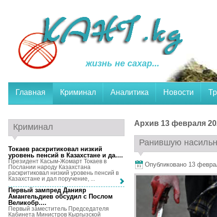
жизнь не сахар...
Главная
Криминал
Аналитика
Новости
Тр
Архив 13 февраля 20
Криминал
Ранившую насильни
Токаев раскритиковал низкий
уровень пенсий в Казахстане и да...
.
Президент Касым-Жомарт Токаев в
Опубликовано 13 февраля
Послании народу Казахстана
раскритиковал низкий уровень пенсий в
Казахстане и дал поручение, ...
Первый зампред Данияр
Амангельдиев обсудил с Послом
Великобр...
.
Первый заместитель Председателя
Кабинета Министров Кыргызской