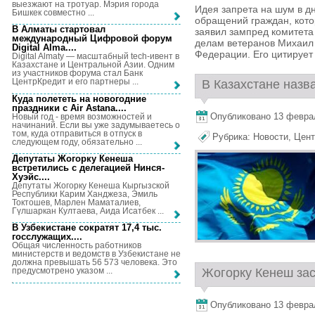
выезжают на тротуар. Мэрия города
Идея запрета на шум в 
Бишкек совместно ...
обращений граждан, кото
В Алматы стартовал
заявил зампред комитета
международный Цифровой форум
делам ветеранов Михаил 
Digital Alma...
.
Федерации. Его цитирует R
Digital Almaty — масштабный tech-ивент в
Казахстане и Центральной Азии. Одним
из участников форума стал Банк
ЦентрКредит и его партнеры ...
В Казахстане назв
Куда полететь на новогодние
праздники с Air Astana...
.
Опубликовано 13 февраля
Новый год - время возможностей и
начинаний. Если вы уже задумываетесь о
том, куда отправиться в отпуск в
Рубрика:
Новости
,
Цент
следующем году, обязательно ...
Депутаты Жогорку Кенеша
встретились с делегацией Нинся-
Хуэйс...
.
Депутаты Жогорку Кенеша Кыргызской
Республики Карим Ханджеза, Эмиль
Токтошев, Марлен Маматалиев,
Гүлшаркан Култаева, Аида Исатбек ...
В Узбекистане сократят 17,4 тыс.
госслужащих...
.
Общая численность работников
министерств и ведомств в Узбекистане не
должна превышать 56 573 человека. Это
Жогорку Кенеш за
предусмотрено указом ...
Опубликовано 13 февраля