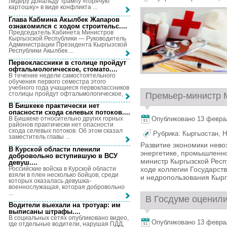
лидеру Дональду Трампу «горячую
картошку» в виде конфликта ...
Глава Кабмина Акылбек Жапаров
ознакомился с ходом строительс...
.
Председатель Кабинета Министров
Кыргызской Республики — Руководитель
Администрации Президента Кыргызской
Республики Акылбек ...
Первоклассники в столице пройдут
офтальмологическое, стомато...
.
В течение недели самостоятельного
обучения первого семестра этого
учебного года учащиеся первоклассников
столицы пройдут офтальмологическое, ...
Премьер-министр М
В Бишкеке практически нет
опасности схода селевых потоков...
.
Опубликовано 13 февраля
В Бишкеке относительно других горных
районов практически нет опасности
схода селевых потоков. Об этом сказал
Рубрика:
Кыргызстан
,
Н
заместитель главы ...
Развитие экономики нев
В Курской области пленили
энергетике, промышленно
добровольно вступившую в ВСУ
министр Кыргызской Рес
девуш...
.
Российские войска в Курской области
ходе коллегии Государст
взяли в плен несколько бойцов, среди
и недропользования Кыргы
которых оказалась девушка-
военнослужащая, которая добровольно
...
В Госдуме оценили
Водители выехали на тротуар: им
выписаны штрафы...
.
В социальных сетях опубликовано видео,
Опубликовано 13 февраля
где отдельные водители, нарушая ПДД,