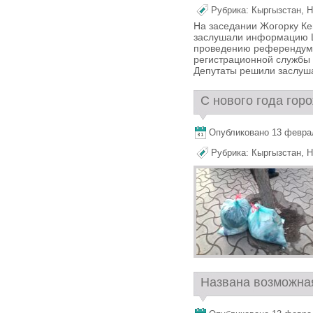
Рубрика:
Кыргызстан
,
Н
На заседании Жогорку Ке
заслушали информацию Ц
проведению референдумо
регистрационной службы 
Депутаты решили заслуша
С нового года горо
Опубликовано 13 февраля
Рубрика:
Кыргызстан
,
Н
Названа возможная