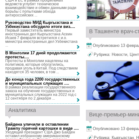
США и ЕС в рамках профильных
ведомств углубят техническое
взаимодействие и обмен данными ради
борьбы с попытками обхода
антироссийских ...
Руководство МИД Кыргызстана и
Узбекистана обсудило итоги виз...
.
В Ташкенте врач-с
Первый заместитель министра
иностранных дел Кыргызстана Асеин
Исаев 7 февраля встретился с и.о.
министра иностранных дел Узбекистана
Опубликовано 13 февраля
...
В Монголии 17 дней продолжаются
Рубрика:
Новости
,
Цент
протесты...
.
Протесты в Монголии нацелены на
политиков, которые обогатились,
продавая уголь в Китай. Под следствием
находятся 35 человек, в том ...
До конца года 2200 государственных
и муниципальных служащих ...
.
В рамках реализации государственного
заказа на обучение государственных и
муниципальных служащих на 2022 год с
12 сентября по 2 декабря ...
Аналитика
Вице-премьер-мини
Байдена уличили в оставлении
Трампу горячей картошки в виде ...
.
Опубликовано 13 февраля
Уходящий президент США Джо Байден
оставил избранному американскому
Рубрика:
Кыргызстан
,
Н