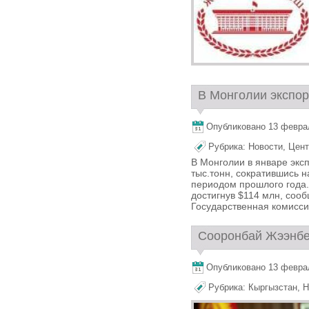
В Монголии экспорт
Опубликовано 13 февраля
Рубрика:
Новости
,
Цент
В Монголии в январе эксп
тыс.тонн, сократившись 
периодом прошлого года.
достигнув $114 млн, соо
Государственная комисси
Сооронбай Жээнбек
Опубликовано 13 февраля
Рубрика:
Кыргызстан
,
Н