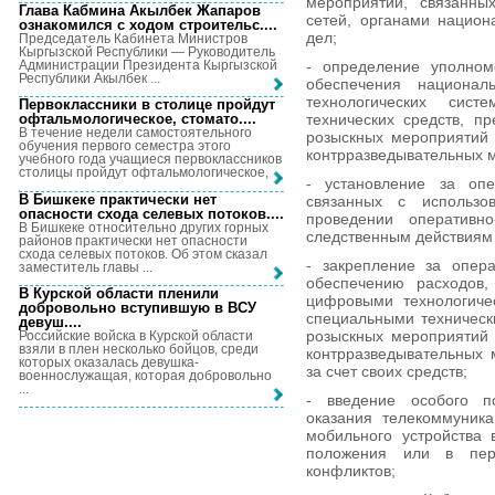
мероприятий, связанны
Глава Кабмина Акылбек Жапаров
сетей, органами национ
ознакомился с ходом строительс...
.
дел;
Председатель Кабинета Министров
Кыргызской Республики — Руководитель
Администрации Президента Кыргызской
- определение уполном
Республики Акылбек ...
обеспечения национал
технологических сис
Первоклассники в столице пройдут
технических средств, п
офтальмологическое, стомато...
.
В течение недели самостоятельного
розыскных мероприятий
обучения первого семестра этого
контрразведывательных 
учебного года учащиеся первоклассников
столицы пройдут офтальмологическое, ...
- установление за опе
В Бишкеке практически нет
связанных с использо
опасности схода селевых потоков...
.
проведении оперативн
В Бишкеке относительно других горных
следственным действиям
районов практически нет опасности
схода селевых потоков. Об этом сказал
- закрепление за опер
заместитель главы ...
обеспечению расходов,
В Курской области пленили
цифровыми технологиче
добровольно вступившую в ВСУ
специальными техническ
девуш...
.
розыскных мероприятий
Российские войска в Курской области
взяли в плен несколько бойцов, среди
контрразведывательных 
которых оказалась девушка-
за счет своих средств;
военнослужащая, которая добровольно
...
- введение особого п
оказания телекоммуника
мобильного устройства 
положения или в пер
конфликтов;