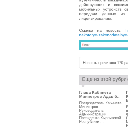
аутентичности междунар
действующих и ввозим
мобильных устройств св
передачи данных из 
лицензированию.
Ссылка на новость:
h
nekotorye-zakonodatelnye-
Новость прочитана 170 ра
Еще из этой рубри
Глава Кабинета
Министров Адылб...
Председатель Кабинета
Министров-
В
Руководитель
в
Администрации
Президента Кыргызской
Республики ...
М
Р