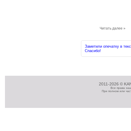
Читать далее »
Заметили опечатку в текс
Спасибо!
2011-2026 © KAN
Все права за
При полном или час