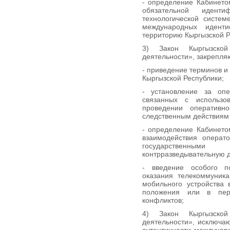
- определение Кабинето
обязательной идент
технологической систем
международных идент
территорию Кыргызской Р
3) Закон Кыргызской
деятельности», закрепл
- приведение терминов и
Кыргызской Республики;
- установление за опе
связанных с использо
проведении оперативн
следственным действиям
- определение Кабинето
взаимодействия операт
государственны
контрразведывательную д
- введение особого п
оказания телекоммуника
мобильного устройства 
положения или в пер
конфликтов;
4) Закон Кыргызской
деятельности», исключа