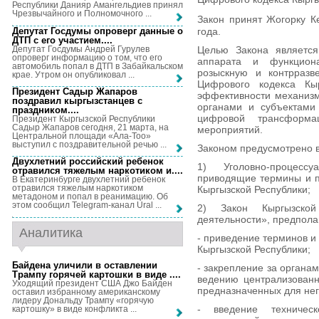
Республики Данияр Амангельдиев принял
Чрезвычайного и Полномочного ...
Закон принят Жогорку К
Депутат Госдумы опроверг данные о
года.
ДТП с его участием...
.
Депутат Госдумы Андрей Гурулев
Целью Закона является
опроверг информацию о том, что его
аппарата и функцион
автомобиль попал в ДТП в Забайкальском
розыскную и контрразв
крае. Утром он опубликовал ...
Цифрового кодекса Кы
Президент Садыр Жапаров
эффективности механизм
поздравил кыргызстанцев с
органами и субъектами
праздником...
.
цифровой трансформа
Президент Кыргызской Республики
Садыр Жапаров сегодня, 21 марта, на
мероприятий.
Центральной площади «Ала-Тоо»
выступил с поздравительной речью ...
Законом предусмотрено в
Двухлетний российский ребенок
1) Уголовно-процесс
отравился тяжелым наркотиком и...
.
приводящие термины и п
В Екатеринбурге двухлетний ребенок
отравился тяжелым наркотиком
Кыргызской Республики;
метадоном и попал в реанимацию. Об
этом сообщил Telegram-канал Ural ...
2) Закон Кыргызской
деятельности», предпол
Аналитика
- приведение терминов и
Кыргызской Республики;
Байдена уличили в оставлении
- закрепление за органа
Трампу горячей картошки в виде ...
.
ведению централизованн
Уходящий президент США Джо Байден
предназначенных для не
оставил избранному американскому
лидеру Дональду Трампу «горячую
- введение техническ
картошку» в виде конфликта ...