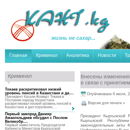
жизнь не сахар...
Главная
Криминал
Аналитика
Новости
Тр
Криминал
Внесены изменения
в связи с принятие
Токаев раскритиковал низкий
уровень пенсий в Казахстане и да...
.
Опубликовано 6 июля, 20
Президент Касым-Жомарт Токаев в
Послании народу Казахстана
Версия для печати »
раскритиковал низкий уровень пенсий в
Казахстане и дал поручение, ...
Первый зампред Данияр
Президент Кыргызской 
Амангельдиев обсудил с Послом
Кыргызской Республи
Великобр...
.
законодательные акты К
Первый заместитель Председателя
Кабинета Министров Кыргызской
Цифрового кодекса Кыргы