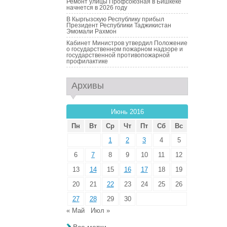
Ремонт улицы Профсоюзная в Бишкеке
начнется в 2026 году
В Кыргызскую Республику прибыл
Президент Республики Таджикистан
Эмомали Рахмон
Кабинет Министров утвердил Положение
о государственном пожарном надзоре и
государственной противопожарной
профилактике
Архивы
Июнь 2016
Пн
Вт
Ср
Чт
Пт
Сб
Вс
1
2
3
4
5
6
7
8
9
10
11
12
13
14
15
16
17
18
19
20
21
22
23
24
25
26
27
28
29
30
« Май
Июл »