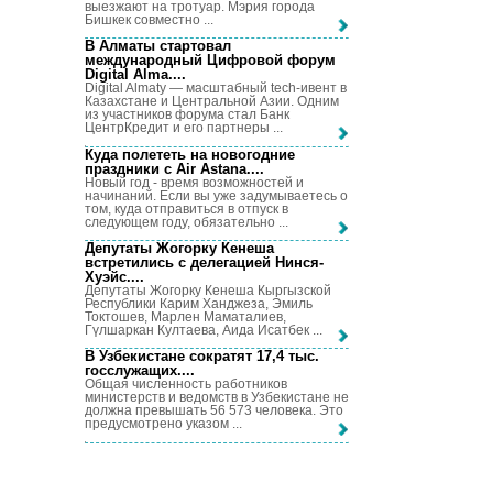
выезжают на тротуар. Мэрия города
Бишкек совместно ...
В Алматы стартовал
международный Цифровой форум
Digital Alma...
.
Digital Almaty — масштабный tech-ивент в
Казахстане и Центральной Азии. Одним
из участников форума стал Банк
ЦентрКредит и его партнеры ...
Куда полететь на новогодние
праздники с Air Astana...
.
Новый год - время возможностей и
начинаний. Если вы уже задумываетесь о
том, куда отправиться в отпуск в
следующем году, обязательно ...
Депутаты Жогорку Кенеша
встретились с делегацией Нинся-
Хуэйс...
.
Депутаты Жогорку Кенеша Кыргызской
Республики Карим Ханджеза, Эмиль
Токтошев, Марлен Маматалиев,
Гүлшаркан Култаева, Аида Исатбек ...
В Узбекистане сократят 17,4 тыс.
госслужащих...
.
Общая численность работников
министерств и ведомств в Узбекистане не
должна превышать 56 573 человека. Это
предусмотрено указом ...