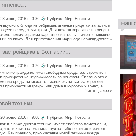
 ягненка...
8 июня, 2016 г., 9:30
Рубрика:
Мир
,
Новости
Наш 
я вкусного блюда из ребрышек ягненка придется запастись
процесс не будет быстрым. Для начала каре ягненка рецепт
 около полкилограмма каре ягненка, соль, лимон, оливковое
ции по вкусу. Для приготовления маринада необходимо ...
Читать далее »
 застройщика в Болгарии...
8 июня, 2016 г., 9:20
Рубрика:
Мир
,
Новости
но многие граждане, имея свободные средства, стремятся
 в приобретение недвижимости за рубежом. Связано это с
ожение средства может с лихвой окупиться за короткий
ли приобрести квартиры или дома в курортных зонах, а
Читать далее »
вой техники...
8 июня, 2016 г., 9:00
Рубрика:
Мир
,
Новости
как и любая другая техника, имеет свойство ломаться, и,
, что техника сломалась, нужно либо нести ее в ремонт,
ую. Как правило, приобретение новой техники всегда