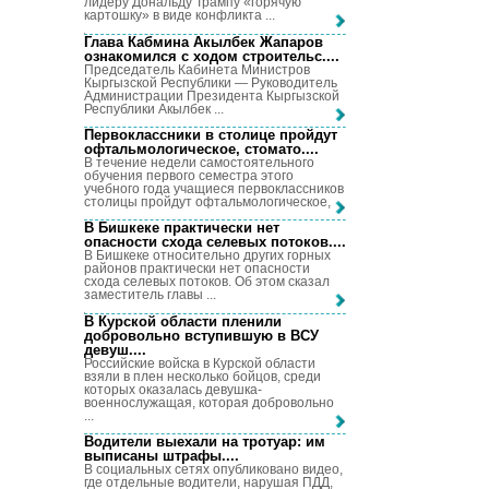
лидеру Дональду Трампу «горячую
картошку» в виде конфликта ...
Глава Кабмина Акылбек Жапаров
ознакомился с ходом строительс...
.
Председатель Кабинета Министров
Кыргызской Республики — Руководитель
Администрации Президента Кыргызской
Республики Акылбек ...
Первоклассники в столице пройдут
офтальмологическое, стомато...
.
В течение недели самостоятельного
обучения первого семестра этого
учебного года учащиеся первоклассников
столицы пройдут офтальмологическое, ...
В Бишкеке практически нет
опасности схода селевых потоков...
.
В Бишкеке относительно других горных
районов практически нет опасности
схода селевых потоков. Об этом сказал
заместитель главы ...
В Курской области пленили
добровольно вступившую в ВСУ
девуш...
.
Российские войска в Курской области
взяли в плен несколько бойцов, среди
которых оказалась девушка-
военнослужащая, которая добровольно
...
Водители выехали на тротуар: им
выписаны штрафы...
.
В социальных сетях опубликовано видео,
где отдельные водители, нарушая ПДД,