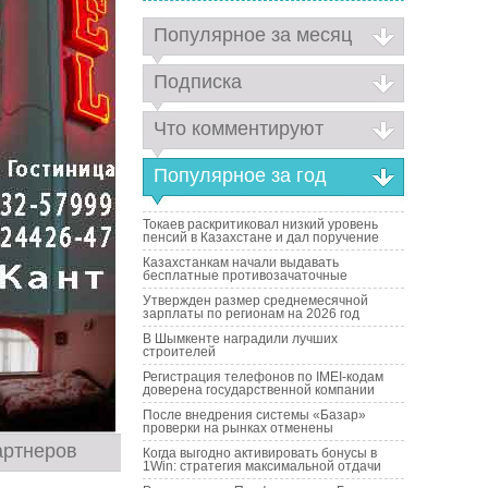
Популярное за месяц
Подписка
Что комментируют
Популярное за год
Токаев раскритиковал низкий уровень
пенсий в Казахстане и дал поручение
Казахстанкам начали выдавать
бесплатные противозачаточные
Утвержден размер среднемесячной
зарплаты по регионам на 2026 год
В Шымкенте наградили лучших
строителей
Регистрация телефонов по IMEI-кодам
доверена государственной компании
После внедрения системы «Базар»
проверки на рынках отменены
артнеров
Когда выгодно активировать бонусы в
1Win: стратегия максимальной отдачи