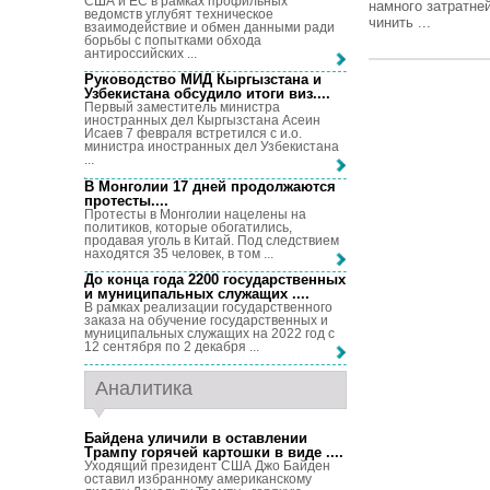
США и ЕС в рамках профильных
намного затратне
ведомств углубят техническое
чинить ...
взаимодействие и обмен данными ради
борьбы с попытками обхода
антироссийских ...
Руководство МИД Кыргызстана и
Узбекистана обсудило итоги виз...
.
Первый заместитель министра
иностранных дел Кыргызстана Асеин
Исаев 7 февраля встретился с и.о.
министра иностранных дел Узбекистана
...
В Монголии 17 дней продолжаются
протесты...
.
Протесты в Монголии нацелены на
политиков, которые обогатились,
продавая уголь в Китай. Под следствием
находятся 35 человек, в том ...
До конца года 2200 государственных
и муниципальных служащих ...
.
В рамках реализации государственного
заказа на обучение государственных и
муниципальных служащих на 2022 год с
12 сентября по 2 декабря ...
Аналитика
Байдена уличили в оставлении
Трампу горячей картошки в виде ...
.
Уходящий президент США Джо Байден
оставил избранному американскому