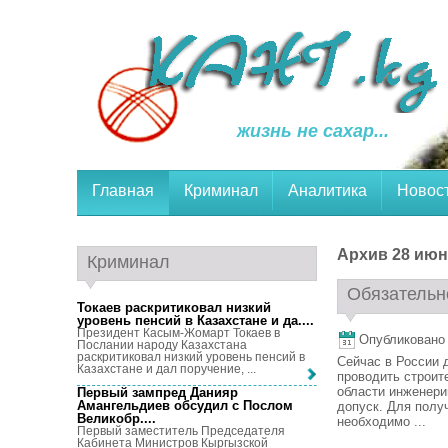
жизнь не сахар...
Главная
Криминал
Аналитика
Новос
Архив 28 июня
Криминал
Обязательн
Токаев раскритиковал низкий
уровень пенсий в Казахстане и да...
.
Президент Касым-Жомарт Токаев в
Опубликовано 2
Послании народу Казахстана
раскритиковал низкий уровень пенсий в
Сейчас в России 
Казахстане и дал поручение, ...
проводить строит
области инженери
Первый зампред Данияр
Амангельдиев обсудил с Послом
допуск. Для полу
Великобр...
.
необходимо ...
Первый заместитель Председателя
Кабинета Министров Кыргызской