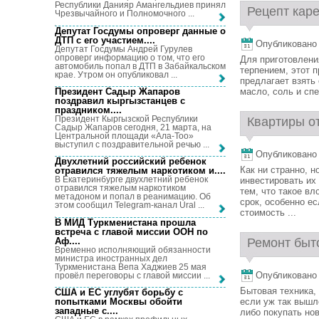
Республики Данияр Амангельдиев принял
Рецепт каре
Чрезвычайного и Полномочного ...
Депутат Госдумы опроверг данные о
ДТП с его участием...
.
Опубликовано 2
Депутат Госдумы Андрей Гурулев
опроверг информацию о том, что его
Для приготовлени
автомобиль попал в ДТП в Забайкальском
терпением, этот 
крае. Утром он опубликовал ...
предлагает взять
Президент Садыр Жапаров
масло, соль и спе
поздравил кыргызстанцев с
праздником...
.
Президент Кыргызской Республики
Квартиры от
Садыр Жапаров сегодня, 21 марта, на
Центральной площади «Ала-Тоо»
выступил с поздравительной речью ...
Опубликовано 2
Двухлетний российский ребенок
Как ни странно, 
отравился тяжелым наркотиком и...
.
В Екатеринбурге двухлетний ребенок
инвестировать их
отравился тяжелым наркотиком
тем, что такое вл
метадоном и попал в реанимацию. Об
срок, особенно ес
этом сообщил Telegram-канал Ural ...
стоимость ...
В МИД Туркменистана прошла
встреча с главой миссии ООН по
Аф...
.
Ремонт быто
Временно исполняющий обязанности
министра иностранных дел
Туркменистана Вепа Хаджиев 25 мая
Опубликовано 2
провёл переговоры с главой миссии ...
Бытовая техника, 
США и ЕС углубят борьбу с
попытками Москвы обойти
если уж так вышло
западные с...
.
либо покупать нов