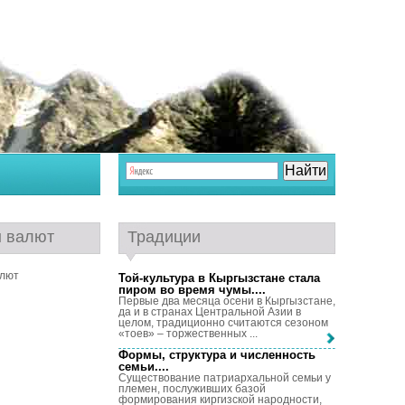
ы валют
Традиции
Той-культура в Кыргызстане стала
пиром во время чумы...
.
Первые два месяца осени в Кыргызстане,
да и в странах Центральной Азии в
целом, традиционно считаются сезоном
«тоев» – торжественных ...
Формы, структура и численность
семьи...
.
Существование патриархальной семьи у
племен, послуживших базой
формирования киргизской народности,