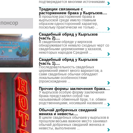
подтверждается многими источниками. ...
Традиции связанные с
расторжением брака у Кыргызов...
.
В прошлом расторжение брака в
кыргызской среде имело главным
спонсор
образом односторонний характер,
поскольку практически не только ...
Свадебный обряд у Кыргызов
(часть 2)...
.
В свадебном обряде у киргизов
обнаруживается немало сходных черт со
свадебными церемониями у казахов,
некоторых народов Средней ...
Свадебный обряд у Кыргызов
(часть 1)...
.
Последовательность свадебных
церемоний имеет много вариантов, а
сами свадебные обычаи обладают
локальными особенностями
(происхождение ...
Прочие формы заключения брака...
.
У кыргызов особую форму заключения
брака представлял собой так
называемый обменный брак, т.е. обмен
родственницами, носивший название ...
Обычай добрачных свиданий
жениха и невесты...
.
В цикле свадебных обычаев у кыргызов в
прошлом весьма важное место занимал
обычай добрачных свиданий жениха и
невесты, выполнение ...