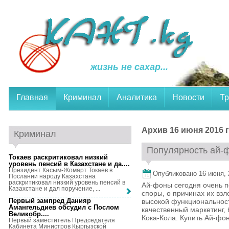
жизнь не сахар...
Главная
Криминал
Аналитика
Новости
Тр
Архив 16 июня 2016 г
Криминал
Популярность ай-фо
Токаев раскритиковал низкий
уровень пенсий в Казахстане и да...
.
Президент Касым-Жомарт Токаев в
Опубликовано 16 июня, 2
Послании народу Казахстана
раскритиковал низкий уровень пенсий в
Ай-фоны сегодня очень п
Казахстане и дал поручение, ...
споры, о причинах их взле
Первый зампред Данияр
высокой функциональност
Амангельдиев обсудил с Послом
качественный маркетинг,
Великобр...
.
Кока-Кола. Купить Ай-фон 
Первый заместитель Председателя
Кабинета Министров Кыргызской