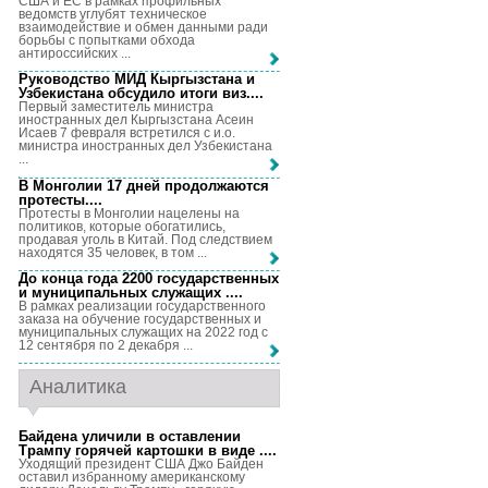
США и ЕС в рамках профильных
ведомств углубят техническое
взаимодействие и обмен данными ради
борьбы с попытками обхода
антироссийских ...
Руководство МИД Кыргызстана и
Узбекистана обсудило итоги виз...
.
Первый заместитель министра
иностранных дел Кыргызстана Асеин
Исаев 7 февраля встретился с и.о.
министра иностранных дел Узбекистана
...
В Монголии 17 дней продолжаются
протесты...
.
Протесты в Монголии нацелены на
политиков, которые обогатились,
продавая уголь в Китай. Под следствием
находятся 35 человек, в том ...
До конца года 2200 государственных
и муниципальных служащих ...
.
В рамках реализации государственного
заказа на обучение государственных и
муниципальных служащих на 2022 год с
12 сентября по 2 декабря ...
Аналитика
Байдена уличили в оставлении
Трампу горячей картошки в виде ...
.
Уходящий президент США Джо Байден
оставил избранному американскому