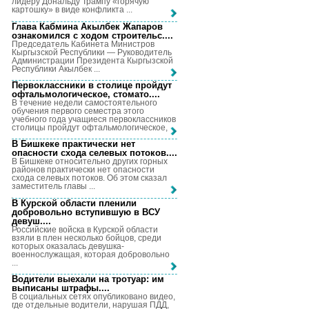
лидеру Дональду Трампу «горячую
картошку» в виде конфликта ...
Глава Кабмина Акылбек Жапаров
ознакомился с ходом строительс...
.
Председатель Кабинета Министров
Кыргызской Республики — Руководитель
Администрации Президента Кыргызской
Республики Акылбек ...
Первоклассники в столице пройдут
офтальмологическое, стомато...
.
В течение недели самостоятельного
обучения первого семестра этого
учебного года учащиеся первоклассников
столицы пройдут офтальмологическое, ...
В Бишкеке практически нет
опасности схода селевых потоков...
.
В Бишкеке относительно других горных
районов практически нет опасности
схода селевых потоков. Об этом сказал
заместитель главы ...
В Курской области пленили
добровольно вступившую в ВСУ
девуш...
.
Российские войска в Курской области
взяли в плен несколько бойцов, среди
которых оказалась девушка-
военнослужащая, которая добровольно
...
Водители выехали на тротуар: им
выписаны штрафы...
.
В социальных сетях опубликовано видео,
где отдельные водители, нарушая ПДД,