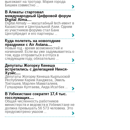
выезжают на тротуар. Мэрия города
Бишкек совместно ...
В Алматы стартовал
международный Цифровой форум
Digital Alma...
.
Digital Almaty — масштабный tech-ивент в
Казахстане и Центральной Азии. Одним
из участников форума стал Банк
ЦентрКредит и его партнеры ...
Куда полететь на новогодние
праздники с Air Astana...
.
Новый год - время возможностей и
начинаний. Если вы уже задумываетесь о
том, куда отправиться в отпуск в
следующем году, обязательно ...
Депутаты Жогорку Кенеша
встретились с делегацией Нинся-
Хуэйс...
.
Депутаты Жогорку Кенеша Кыргызской
Республики Карим Ханджеза, Эмиль
Токтошев, Марлен Маматалиев,
Гүлшаркан Култаева, Аида Исатбек ...
В Узбекистане сократят 17,4 тыс.
госслужащих...
.
Общая численность работников
министерств и ведомств в Узбекистане не
должна превышать 56 573 человека. Это
предусмотрено указом ...