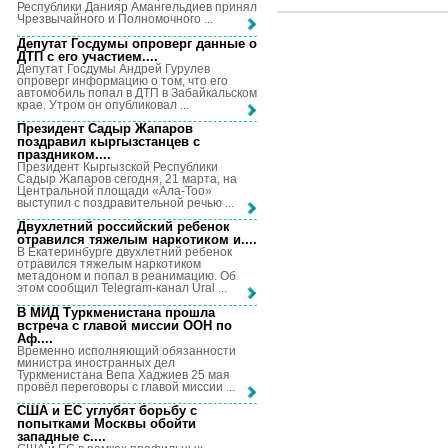
Республики Данияр Амангельдиев принял
Чрезвычайного и Полномочного ...
Депутат Госдумы опроверг данные о
ДТП с его участием...
.
Депутат Госдумы Андрей Гурулев
опроверг информацию о том, что его
автомобиль попал в ДТП в Забайкальском
крае. Утром он опубликовал ...
Президент Садыр Жапаров
поздравил кыргызстанцев с
праздником...
.
Президент Кыргызской Республики
Садыр Жапаров сегодня, 21 марта, на
Центральной площади «Ала-Тоо»
выступил с поздравительной речью ...
Двухлетний российский ребенок
отравился тяжелым наркотиком и...
.
В Екатеринбурге двухлетний ребенок
отравился тяжелым наркотиком
метадоном и попал в реанимацию. Об
этом сообщил Telegram-канал Ural ...
В МИД Туркменистана прошла
встреча с главой миссии ООН по
Аф...
.
Временно исполняющий обязанности
министра иностранных дел
Туркменистана Вепа Хаджиев 25 мая
провёл переговоры с главой миссии ...
США и ЕС углубят борьбу с
попытками Москвы обойти
западные с...
.