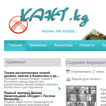
жизнь не сахар...
Главная
Криминал
Аналитика
Новости
Тр
Криминал
Создание видеорол
Опубликовано 17 июня, 2
Токаев раскритиковал низкий
уровень пенсий в Казахстане и да...
.
Президент Касым-Жомарт Токаев в
Версия для печати »
Послании народу Казахстана
раскритиковал низкий уровень пенсий в
Казахстане и дал поручение, ...
Ср
Первый зампред Данияр
эф
Амангельдиев обсудил с Послом
ауд
Великобр...
.
см
Первый заместитель Председателя
ин
Кабинета Министров Кыргызской