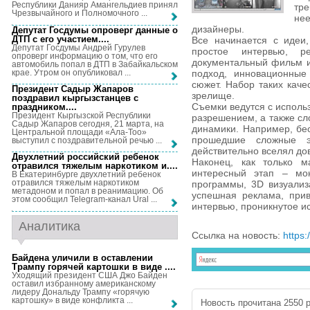
Республики Данияр Амангельдиев принял
тре
Чрезвычайного и Полномочного ...
не
дизайнеры.
Депутат Госдумы опроверг данные о
ДТП с его участием...
.
Все начинается с идеи,
Депутат Госдумы Андрей Гурулев
простое интервью, р
опроверг информацию о том, что его
документальный фильм и
автомобиль попал в ДТП в Забайкальском
крае. Утром он опубликовал ...
подход, инновационные
сюжет. Набор таких каче
Президент Садыр Жапаров
зрелище.
поздравил кыргызстанцев с
Съемки ведутся с испол
праздником...
.
Президент Кыргызской Республики
разрешением, а также сл
Садыр Жапаров сегодня, 21 марта, на
динамики. Например, бе
Центральной площади «Ала-Тоо»
прошедшие сложные эт
выступил с поздравительной речью ...
действительно вселял до
Двухлетний российский ребенок
Наконец, как только м
отравился тяжелым наркотиком и...
.
интересный этап – мон
В Екатеринбурге двухлетний ребенок
отравился тяжелым наркотиком
программы, 3D визуализ
метадоном и попал в реанимацию. Об
успешная реклама, прив
этом сообщил Telegram-канал Ural ...
интервью, проникнутое и
Аналитика
Ссылка на новость:
https:
Байдена уличили в оставлении
Трампу горячей картошки в виде ...
.
Уходящий президент США Джо Байден
оставил избранному американскому
лидеру Дональду Трампу «горячую
картошку» в виде конфликта ...
Новость прочитана 2550 р