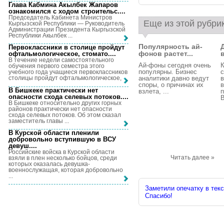
Глава Кабмина Акылбек Жапаров
ознакомился с ходом строительс...
.
Председатель Кабинета Министров
Еще из этой рубри
Кыргызской Республики — Руководитель
Администрации Президента Кыргызской
Республики Акылбек ...
Популярность ай-
Первоклассники в столице пройдут
фонов растет...
офтальмологическое, стомато...
.
В течение недели самостоятельного
Ай-фоны сегодня очень
К
обучения первого семестра этого
популярны. Бизнес
с
учебного года учащиеся первоклассников
аналитики давно ведут
в
столицы пройдут офтальмологическое, ...
споры, о причинах их
в
В Бишкеке практически нет
взлета, ...
п
опасности схода селевых потоков...
.
В
В Бишкеке относительно других горных
районов практически нет опасности
схода селевых потоков. Об этом сказал
заместитель главы ...
В Курской области пленили
добровольно вступившую в ВСУ
девуш...
.
Российские войска в Курской области
Читать далее »
взяли в плен несколько бойцов, среди
которых оказалась девушка-
военнослужащая, которая добровольно
...
Заметили опечатку в текс
Спасибо!