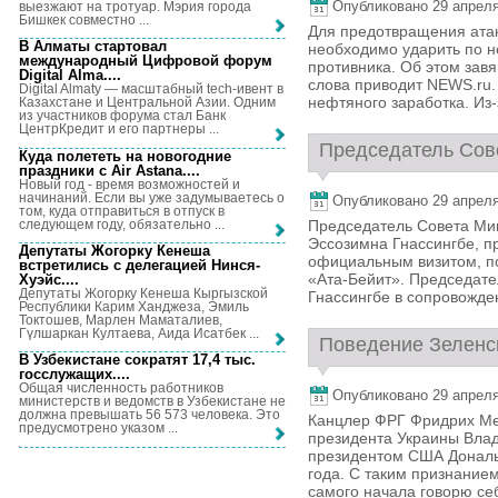
Опубликовано 29 апреля,
выезжают на тротуар. Мэрия города
Бишкек совместно ...
Для предотвращения атак
В Алматы стартовал
необходимо ударить по 
международный Цифровой форум
противника. Об этом зав
Digital Alma...
.
слова приводит NEWS.ru.
Digital Almaty — масштабный tech-ивент в
нефтяного заработка. Из-з
Казахстане и Центральной Азии. Одним
из участников форума стал Банк
ЦентрКредит и его партнеры ...
Председатель Сове
Куда полететь на новогодние
праздники с Air Astana...
.
Новый год - время возможностей и
начинаний. Если вы уже задумываетесь о
Опубликовано 29 апреля,
том, куда отправиться в отпуск в
следующем году, обязательно ...
Председатель Совета Мин
Эссозимна Гнассингбе, п
Депутаты Жогорку Кенеша
официальным визитом, п
встретились с делегацией Нинся-
«Ата-Бейит». Председат
Хуэйс...
.
Депутаты Жогорку Кенеша Кыргызской
Гнассингбе в сопровожде
Республики Карим Ханджеза, Эмиль
Токтошев, Марлен Маматалиев,
Гүлшаркан Култаева, Аида Исатбек ...
Поведение Зеленск
В Узбекистане сократят 17,4 тыс.
госслужащих...
.
Общая численность работников
Опубликовано 29 апреля,
министерств и ведомств в Узбекистане не
должна превышать 56 573 человека. Это
Канцлер ФРГ Фридрих Мер
предусмотрено указом ...
президента Украины Влад
президентом США Дональ
года. С таким признанием
самого начала говорю себе