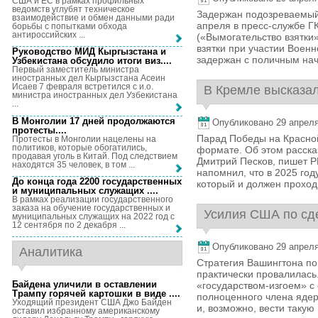
США и ЕС в рамках профильных
ведомств углубят техническое
Задержан подозреваемый 
взаимодействие и обмен данными ради
апреля в пресс-службе ГК
борьбы с попытками обхода
антироссийских ...
(«Вымогательство взятки
взятки при участии Воен
Руководство МИД Кыргызстана и
задержан с поличным нача
Узбекистана обсудило итоги виз...
.
Первый заместитель министра
иностранных дел Кыргызстана Асеин
Исаев 7 февраля встретился с и.о.
В Кремле высказал
министра иностранных дел Узбекистана
...
В Монголии 17 дней продолжаются
Опубликовано 29 апреля,
протесты...
.
Парад Победы на Красной
Протесты в Монголии нацелены на
политиков, которые обогатились,
формате. Об этом расска
продавая уголь в Китай. Под следствием
Дмитрий Песков, пишет Р
находятся 35 человек, в том ...
напомнил, что в 2025 г
До конца года 2200 государственных
который и должен проходит
и муниципальных служащих ...
.
В рамках реализации государственного
заказа на обучение государственных и
Усилия США по сд
муниципальных служащих на 2022 год с
12 сентября по 2 декабря ...
Опубликовано 29 апреля,
Аналитика
Стратегия Вашингтона п
практически провалилась
Байдена уличили в оставлении
«государством-изгоем» с
Трампу горячей картошки в виде ...
.
полноценного члена ядерн
Уходящий президент США Джо Байден
и, возможно, вести такую в
оставил избранному американскому