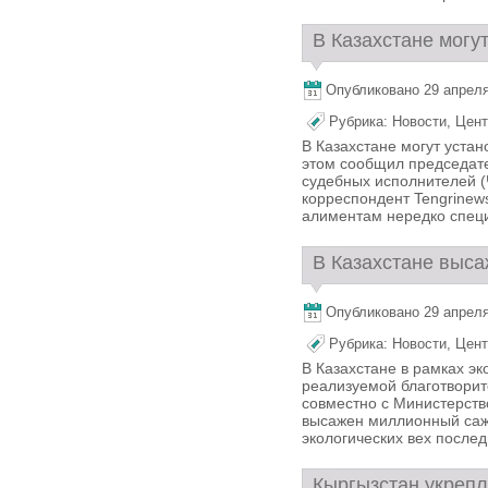
В Казахстане могу
Опубликовано 29 апреля,
Рубрика:
Новости
,
Цент
В Казахстане могут уста
этом сообщил председате
судебных исполнителей (
корреспондент Tengrinew
алиментам нередко специ
В Казахстане выса
Опубликовано 29 апреля,
Рубрика:
Новости
,
Цент
В Казахстане в рамках э
реализуемой благотвори
совместно с Министерств
высажен миллионный саже
экологических вех последн
Кыргызстан укрепля