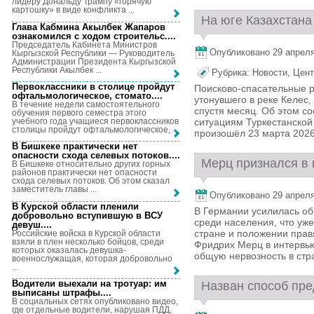
лидеру Дональду Трампу «горячую
картошку» в виде конфликта ...
На юге Казахстана 
Глава Кабмина Акылбек Жапаров
ознакомился с ходом строительс...
.
Председатель Кабинета Министров
Опубликовано 29 апреля,
Кыргызской Республики — Руководитель
Администрации Президента Кыргызской
Республики Акылбек ...
Рубрика:
Новости
,
Цент
Первоклассники в столице пройдут
Поисково-спасательные р
офтальмологическое, стомато...
.
утонувшего в реке Келес
В течение недели самостоятельного
спустя месяц. Об этом с
обучения первого семестра этого
учебного года учащиеся первоклассников
ситуациям Туркестанской 
столицы пройдут офтальмологическое, ...
произошёл 23 марта 2026 
В Бишкеке практически нет
опасности схода селевых потоков...
.
Мерц признался в 
В Бишкеке относительно других горных
районов практически нет опасности
схода селевых потоков. Об этом сказал
заместитель главы ...
Опубликовано 29 апреля,
В Курской области пленили
В Германии усилилась об
добровольно вступившую в ВСУ
среди населения, что уже
девуш...
.
стране и положении прав
Российские войска в Курской области
взяли в плен несколько бойцов, среди
Фридрих Мерц в интервью
которых оказалась девушка-
общую нервозность в стра
военнослужащая, которая добровольно
...
Водители выехали на тротуар: им
Назван способ пре
выписаны штрафы...
.
В социальных сетях опубликовано видео,
где отдельные водители, нарушая ПДД,