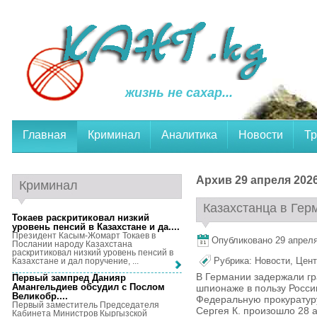
жизнь не сахар...
Главная
Криминал
Аналитика
Новости
Тр
Архив 29 апреля 2026
Криминал
Казахстанца в Гер
Токаев раскритиковал низкий
уровень пенсий в Казахстане и да...
.
Президент Касым-Жомарт Токаев в
Опубликовано 29 апреля,
Послании народу Казахстана
раскритиковал низкий уровень пенсий в
Рубрика:
Новости
,
Цент
Казахстане и дал поручение, ...
В Германии задержали гр
Первый зампред Данияр
Амангельдиев обсудил с Послом
шпионаже в пользу России
Великобр...
.
Федеральную прокуратур
Первый заместитель Председателя
Сергея К. произошло 28 
Кабинета Министров Кыргызской