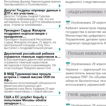
выданного следственным 
Республики Данияр Амангельдиев принял
Чрезвычайного и Полномочного ...
Депутат Госдумы опроверг данные о
«Кыргызтелеком» п
ДТП с его участием...
.
Депутат Госдумы Андрей Гурулев
опроверг информацию о том, что его
автомобиль попал в ДТП в Забайкальском
Опубликовано 29 апреля,
крае. Утром он опубликовал ...
Кабинет министров пере
Президент Садыр Жапаров
государства в качестве 
поздравил кыргызстанцев с
Министерства цифрового 
праздником...
.
Управлению делами през
Президент Кыргызской Республики
Садыр Жапаров сегодня, 21 марта, на
подписал председатель К
Центральной площади «Ала-Тоо»
выступил с поздравительной речью ...
Польша назвала Ук
Двухлетний российский ребенок
отравился тяжелым наркотиком и...
.
В Екатеринбурге двухлетний ребенок
отравился тяжелым наркотиком
Опубликовано 29 апреля,
метадоном и попал в реанимацию. Об
этом сообщил Telegram-канал Ural ...
Украина — идеальный пол
заместитель министра н
В МИД Туркменистана прошла
интервью PAP. Он объяви
встреча с главой миссии ООН по
Аф...
.
области беспилотных тех
Временно исполняющий обязанности
использовать украинский .
министра иностранных дел
Туркменистана Вепа Хаджиев 25 мая
провёл переговоры с главой миссии ...
ГКНБ задержал нач
США и ЕС углубят борьбу с
попытками Москвы обойти
западные с...
.
Опубликовано 29 апреля,