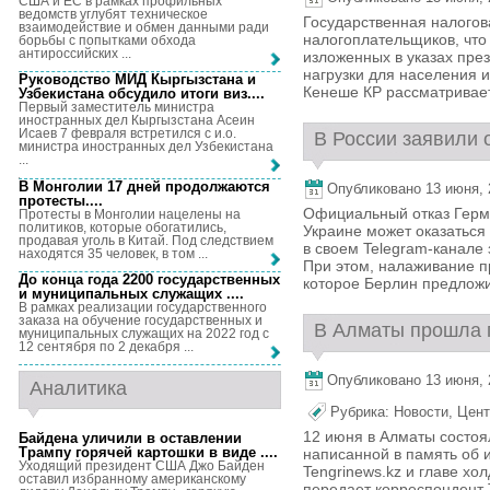
США и ЕС в рамках профильных
ведомств углубят техническое
Государственная налого
взаимодействие и обмен данными ради
налогоплательщиков, что 
борьбы с попытками обхода
антироссийских ...
изложенных в указах пре
нагрузки для населения 
Руководство МИД Кыргызстана и
Кенеше КР рассматриваетс
Узбекистана обсудило итоги виз...
.
Первый заместитель министра
иностранных дел Кыргызстана Асеин
Исаев 7 февраля встретился с и.о.
В России заявили 
министра иностранных дел Узбекистана
...
В Монголии 17 дней продолжаются
Опубликовано 13 июня, 2
протесты...
.
Официальный отказ Герма
Протесты в Монголии нацелены на
политиков, которые обогатились,
Украине может оказаться
продавая уголь в Китай. Под следствием
в своем Telegram-канале
находятся 35 человек, в том ...
При этом, налаживание п
До конца года 2200 государственных
которое Берлин предложил
и муниципальных служащих ...
.
В рамках реализации государственного
заказа на обучение государственных и
В Алматы прошла п
муниципальных служащих на 2022 год с
12 сентября по 2 декабря ...
Опубликовано 13 июня, 2
Аналитика
Рубрика:
Новости
,
Цент
12 июня в Алматы состоял
Байдена уличили в оставлении
Трампу горячей картошки в виде ...
.
написанной в память об 
Уходящий президент США Джо Байден
Tengrinews.kz и главе хо
оставил избранному американскому
передает корреспондент T