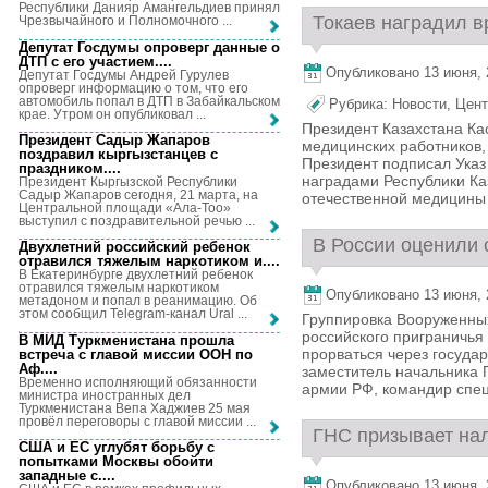
Республики Данияр Амангельдиев принял
Токаев наградил вр
Чрезвычайного и Полномочного ...
Депутат Госдумы опроверг данные о
ДТП с его участием...
.
Опубликовано 13 июня, 2
Депутат Госдумы Андрей Гурулев
опроверг информацию о том, что его
автомобиль попал в ДТП в Забайкальском
Рубрика:
Новости
,
Цент
крае. Утром он опубликовал ...
Президент Казахстана К
Президент Садыр Жапаров
медицинских работников, 
поздравил кыргызстанцев с
Президент подписал Указ
праздником...
.
наградами Республики Каз
Президент Кыргызской Республики
Садыр Жапаров сегодня, 21 марта, на
отечественной медицины и
Центральной площади «Ала-Тоо»
выступил с поздравительной речью ...
В России оценили с
Двухлетний российский ребенок
отравился тяжелым наркотиком и...
.
В Екатеринбурге двухлетний ребенок
отравился тяжелым наркотиком
Опубликовано 13 июня, 2
метадоном и попал в реанимацию. Об
этом сообщил Telegram-канал Ural ...
Группировка Вооруженных
российского приграничья
В МИД Туркменистана прошла
прорваться через госуда
встреча с главой миссии ООН по
Аф...
.
заместитель начальника 
Временно исполняющий обязанности
армии РФ, командир спецн
министра иностранных дел
Туркменистана Вепа Хаджиев 25 мая
провёл переговоры с главой миссии ...
ГНС призывает нал
США и ЕС углубят борьбу с
попытками Москвы обойти
западные с...
.
Опубликовано 13 июня, 2