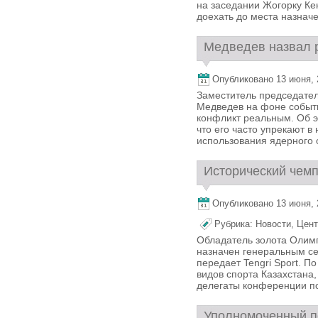
на заседании Жогорку Ке
доехать до места назначен
Медведев назвал 
Опубликовано 13 июня, 2
Заместитель председател
Медведев на фоне событ
конфликт реальным. Об э
что его часто упрекают в
использования ядерного о
Исторический чемп
Опубликовано 13 июня, 2
Рубрика:
Новости
,
Цент
Обладатель золота Олимп
назначен генеральным с
передает Tengri Sport. 
видов спорта Казахстана
делегаты конференции пос
Уполномоченный по