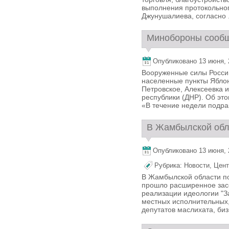
выполнения протокольног
Джунушалиева, согласно .
Минобороны сообщи
Опубликовано 13 июня, 2
Вооруженные силы Росси
населенные пункты Яблон
Петровское, Алексеевка 
республики (ДНР). Об эт
«В течение недели подра
В Жамбылской обла
Опубликовано 13 июня, 2
Рубрика:
Новости
,
Цент
В Жамбылской области по
прошло расширенное зас
реализации идеологии "За
местных исполнительных,
депутатов маслихата, биз