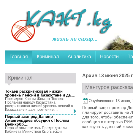
жизнь не сахар...
Главная
Криминал
Аналитика
Новости
Тр
Архив 13 июня 2025 г
Криминал
Мантуров рассказал
Токаев раскритиковал низкий
уровень пенсий в Казахстане и да...
.
Президент Касым-Жомарт Токаев в
Опубликовано 13 июня, 2
Послании народу Казахстана
раскритиковал низкий уровень пенсий в
Первый вице-премьер Ден
Казахстане и дал поручение, ...
планирует доставить на 
Первый зампред Данияр
для того, чтобы обеспечи
Амангельдиев обсудил с Послом
сообщил в интервью РИА 
Великобр...
.
как изучать дальний космо
Первый заместитель Председателя
Кабинета Министров Кыргызской