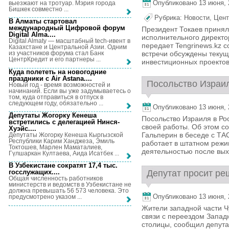
Опубликовано 13 июня, 2
выезжают на тротуар. Мэрия города
Бишкек совместно ...
Рубрика:
Новости
,
Цент
В Алматы стартовал
международный Цифровой форум
Президент Токаев принял
Digital Alma...
.
исполнительного директо
Digital Almaty — масштабный tech-ивент в
передает Tengrinews.kz 
Казахстане и Центральной Азии. Одним
встречи обсуждены текущ
из участников форума стал Банк
ЦентрКредит и его партнеры ...
инвестиционных проектов 
Куда полететь на новогодние
праздники с Air Astana...
.
Посольство Израил
Новый год - время возможностей и
начинаний. Если вы уже задумываетесь о
том, куда отправиться в отпуск в
следующем году, обязательно ...
Опубликовано 13 июня, 2
Депутаты Жогорку Кенеша
Посольство Израиля в Р
встретились с делегацией Нинся-
своей работы. Об этом 
Хуэйс...
.
Гальперин в беседе с ТА
Депутаты Жогорку Кенеша Кыргызской
Республики Карим Ханджеза, Эмиль
работает в штатном реж
Токтошев, Марлен Маматалиев,
деятельностью после выхо
Гүлшаркан Култаева, Аида Исатбек ...
В Узбекистане сократят 17,4 тыс.
Депутат просит ре
госслужащих...
.
Общая численность работников
министерств и ведомств в Узбекистане не
должна превышать 56 573 человека. Это
Опубликовано 13 июня, 2
предусмотрено указом ...
Жители западной части Ч
связи с переездом Запад
столицы, сообщил депута