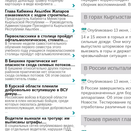
лидеру Дональду Трампу «горячую
сборник воспоминаний. В 
картошку» в виде конфликта ...
Глава Кабмина Акылбек Жапаров
ознакомился с ходом строительс...
.
В горах Кыргызста
Председатель Кабинета Министров
Кыргызской Республики — Руководитель
Администрации Президента Кыргызской
Республики Акылбек ...
Опубликовано 13 июня, 2
Первоклассники в столице пройдут
14 и 15 июня в горных и
офтальмологическое, стомато...
.
сильные дожди. Они могу
В течение недели самостоятельного
выпустило штормовое пре
обучения первого семестра этого
учебного года учащиеся первоклассников
выезжать в горы и держат
столицы пройдут офтальмологическое, ...
чрезвычайная ситуация — 
В Бишкеке практически нет
опасности схода селевых потоков...
.
В России испытали
В Бишкеке относительно других горных
районов практически нет опасности
схода селевых потоков. Об этом сказал
заместитель главы ...
Опубликовано 13 июня, 2
В Курской области пленили
В России завершились ис
добровольно вступившую в ВСУ
предназначенных для бо
девуш...
.
аппаратами. Об этом соо
Российские войска в Курской области
взяли в плен несколько бойцов, среди
Новости. Тестирование п
которых оказалась девушка-
отработаны различные сц
военнослужащая, которая добровольно
...
Водители выехали на тротуар: им
Токаев принял глав
выписаны штрафы...
.
В социальных сетях опубликовано видео,
где отдельные водители, нарушая ПДД,