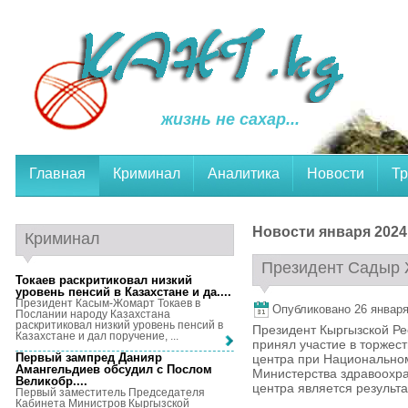
жизнь не сахар...
Главная
Криминал
Аналитика
Новости
Тр
Новости января 2024
Криминал
Президент Садыр 
Токаев раскритиковал низкий
уровень пенсий в Казахстане и да...
.
Президент Касым-Жомарт Токаев в
Опубликовано 26 января,
Послании народу Казахстана
раскритиковал низкий уровень пенсий в
Президент Кыргызской Ре
Казахстане и дал поручение, ...
принял участие в торжес
Первый зампред Данияр
центра при Национальном
Амангельдиев обсудил с Послом
Министерства здравоохра
Великобр...
.
центра является результат
Первый заместитель Председателя
Кабинета Министров Кыргызской