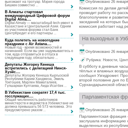
Опубликовано 26 января,
выезжают на тротуар. Мэрия города
Бишкек совместно ...
Комиссия по делам детей
В Алматы стартовал
проводит работу по расс
международный Цифровой форум
благополучием и развити
Digital Alma...
.
заседаний на которых бы
Digital Almaty — масштабный tech-ивент в
комиссия работает над р
Казахстане и Центральной Азии. Одним
из участников форума стал Банк
ЦентрКредит и его партнеры ...
На выходных в Узб
Куда полететь на новогодние
праздники с Air Astana...
.
Новый год - время возможностей и
начинаний. Если вы уже задумываетесь о
Опубликовано 26 января,
том, куда отправиться в отпуск в
следующем году, обязательно ...
Рубрика:
Новости
,
Цент
Депутаты Жогорку Кенеша
В субботу в дневные час
встретились с делегацией Нинся-
тёплых и влажных воздуш
Хуэйс...
.
сообщил Узгидромет. Прог
Депутаты Жогорку Кенеша Кыргызской
Республики Карим Ханджеза, Эмиль
второй половине дня по 
Токтошев, Марлен Маматалиев,
Сурхандарьинской област
Гүлшаркан Култаева, Аида Исатбек ...
В Узбекистане сократят 17,4 тыс.
Парламентская фра
госслужащих...
.
Общая численность работников
министерств и ведомств в Узбекистане не
должна превышать 56 573 человека. Это
Опубликовано 26 января,
предусмотрено указом ...
Парламентская фракция «
заслушала информацию о
выделенных из республик