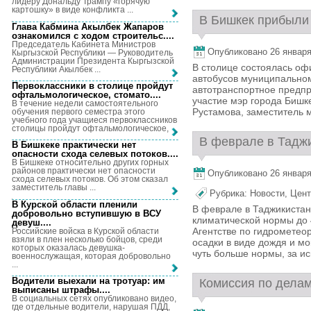
лидеру Дональду Трампу «горячую
картошку» в виде конфликта ...
В Бишкек прибыли 
Глава Кабмина Акылбек Жапаров
ознакомился с ходом строительс...
.
Председатель Кабинета Министров
Опубликовано 26 января,
Кыргызской Республики — Руководитель
Администрации Президента Кыргызской
В столице состоялась о
Республики Акылбек ...
автобусов муниципально
Первоклассники в столице пройдут
автотранспортное предп
офтальмологическое, стомато...
.
участие мэр города Бишк
В течение недели самостоятельного
Рустамова, заместитель м
обучения первого семестра этого
учебного года учащиеся первоклассников
столицы пройдут офтальмологическое, ...
В феврале в Таджи
В Бишкеке практически нет
опасности схода селевых потоков...
.
В Бишкеке относительно других горных
районов практически нет опасности
Опубликовано 26 января,
схода селевых потоков. Об этом сказал
заместитель главы ...
Рубрика:
Новости
,
Цент
В Курской области пленили
В феврале в Таджикистан
добровольно вступившую в ВСУ
климатической нормы до 
девуш...
.
Агентстве по гидрометео
Российские войска в Курской области
взяли в плен несколько бойцов, среди
осадки в виде дождя и мо
которых оказалась девушка-
чуть больше нормы, за ис
военнослужащая, которая добровольно
...
Водители выехали на тротуар: им
Комиссия по делам
выписаны штрафы...
.
В социальных сетях опубликовано видео,
где отдельные водители, нарушая ПДД,