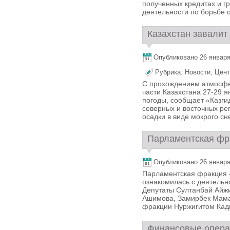
полученных кредитах и гр
деятельности по борьбе с
Казахстан завалит
Опубликовано 26 января,
Рубрика:
Новости
,
Цент
С прохождением атмосфе
части Казахстана 27-29 
погоды, сообщает «Казгид
северных и восточных ре
осадки в виде мокрого сне
Парламентская фр
Опубликовано 26 января,
Парламентская фракция 
ознакомилась с деятельн
Депутаты Султанбай Айжи
Ашимова, Замирбек Мама
фракции Нуржигитом Кады
Финансовые операц