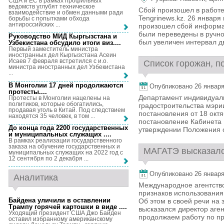
США и ЕС в рамках профильных
ведомств углубят техническое
Сбой произошел в работе
взаимодействие и обмен данными ради
Tengrinews.kz. 26 января
борьбы с попытками обхода
антироссийских ...
произошел сбой информац
были переведены в ручно
Руководство МИД Кыргызстана и
был увеличен интервал дв
Узбекистана обсудило итоги виз...
.
Первый заместитель министра
иностранных дел Кыргызстана Асеин
Исаев 7 февраля встретился с и.о.
Список горожан, п
министра иностранных дел Узбекистана
...
В Монголии 17 дней продолжаются
Опубликовано 26 января,
протесты...
.
Департамент индивидуаль
Протесты в Монголии нацелены на
политиков, которые обогатились,
градостроительства мэрии
продавая уголь в Китай. Под следствием
постановления от 18 окт
находятся 35 человек, в том ...
постановление Кабинета 
До конца года 2200 государственных
утверждении Положения о
и муниципальных служащих ...
.
В рамках реализации государственного
заказа на обучение государственных и
МАГАТЭ высказалос
муниципальных служащих на 2022 год с
12 сентября по 2 декабря ...
Опубликовано 26 января,
Аналитика
Международное агентство
признаков использования
Байдена уличили в оставлении
Об этом в своей речи на
Трампу горячей картошки в виде ...
.
высказался директор аге
Уходящий президент США Джо Байден
продолжаем работу по пр
оставил избранному американскому