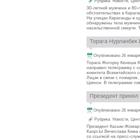
Рубрика:
Новости
,
Цент
30-летний мужчина и 80-
обстоятельствах в Карага
На улицах Караганды в о
обнаружены тела мужчин
насильственной смерти. Т
Торага Нурланбек 
Опубликовано 26 января,
Торага Жогорку Кенеша 
направил телеграмму с 
комитета Всекитайского 
Лэцзи в связи с пожаром
Цзянси. В телеграмме гово
Президент принял 
Опубликовано 26 января,
Рубрика:
Новости
,
Цент
Президент Касым-Жомарт
Kaspi.kz Вячеслава Кима
со ссылкой на пресс-сл