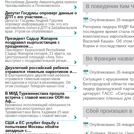
Республики Данияр Амангельдиев принял
В поведении Ким Ч
Чрезвычайного и Полномочного ...
Депутат Госдумы опроверг данные о
ДТП с его участием...
.
Опубликовано 26 января,
Депутат Госдумы Андрей Гурулев
опроверг информацию о том, что его
Риторика лидера КНДР К
автомобиль попал в ДТП в Забайкальском
последнее время стала по
крае. Утром он опубликовал ...
комплексных европейски
Президент Садыр Жапаров
Василий Кашин. Об этом 
поздравил кыргызстанцев с
Кореи и последствиях на
праздником...
.
Президент Кыргызской Республики
Садыр Жапаров сегодня, 21 марта, на
Центральной площади «Ала-Тоо»
Во Франции назвал
выступил с поздравительной речью ...
Двухлетний российский ребенок
отравился тяжелым наркотиком и...
.
Опубликовано 26 января,
В Екатеринбурге двухлетний ребенок
Ситуация с крушением тр
отравился тяжелым наркотиком
метадоном и попал в реанимацию. Об
Белгородской области сви
этом сообщил Telegram-канал Ural ...
лидер французской парт
цитирует ТАСС. «Ситуац
В МИД Туркменистана прошла
встреча с главой миссии ООН по
украинских пленных для о
Аф...
.
Временно исполняющий обязанности
министра иностранных дел
Сбой произошел в 
Туркменистана Вепа Хаджиев 25 мая
провёл переговоры с главой миссии ...
США и ЕС углубят борьбу с
Опубликовано 26 января,
попытками Москвы обойти
западные с...
.
Рубрика:
Новости
,
Цент