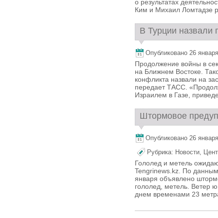
о результатах деятельнос
Ким и Михаил Ломтадзе ра
В Турции назвали 
Опубликовано 26 января,
Продолжение войны в сек
на Ближнем Востоке. Так
конфликта назвали на за
передает ТАСС. «Продол
Израилем в Газе, приведе
Штормовое предупр
Опубликовано 26 января,
Рубрика:
Новости
,
Цент
Гололед и метель ожидаю
Tengrinews.kz. По данным
января объявлено шторм
гололед, метель. Ветер ю
днем временами 23 метра в