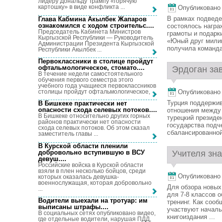
лидеру Дональду Трампу «горячую
картошку» в виде конфликта ...
Опубликовано 1
В рамках подведе
Глава Кабмина Акылбек Жапаров
ознакомился с ходом строительс...
.
состоялось награ
Председатель Кабинета Министров
грамоты и подарк
Кыргызской Республики — Руководитель
«Юный друг милиц
Администрации Президента Кыргызской
получила команда 
Республики Акылбек ...
Первоклассники в столице пройдут
офтальмологическое, стомато...
.
Эрдоган зав
В течение недели самостоятельного
обучения первого семестра этого
учебного года учащиеся первоклассников
столицы пройдут офтальмологическое, ...
Опубликовано 1
Турция поддержив
В Бишкеке практически нет
опасности схода селевых потоков...
.
отношения между 
В Бишкеке относительно других горных
турецкий президе
районов практически нет опасности
государства подч
схода селевых потоков. Об этом сказал
сбалансированной 
заместитель главы ...
В Курской области пленили
добровольно вступившую в ВСУ
Учителя зна
девуш...
.
Российские войска в Курской области
взяли в плен несколько бойцов, среди
Опубликовано 1
которых оказалась девушка-
военнослужащая, которая добровольно
Для обзора новых
...
для 7-8 классов 
Водители выехали на тротуар: им
тренинг. Как соо
выписаны штрафы...
.
участвуют началь
В социальных сетях опубликовано видео,
книгоиздания ...
где отдельные водители, нарушая ПДД,