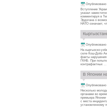
Опубликовано 1
Вступление Украи
указал заместите
комментируя в Tw
Эрдогана о возмо
НАТО означает, что
Кыргызстан
Опубликовано 1
На кыргызско-узб
селе Кош-Добо Ак
факты нарушения 
ГКНБ. При попытк
контрафактных ...
В Японии н
Опубликовано 1
Несколько молоды
органами во врем
премьера Японии 
с места инцидент
установленному по