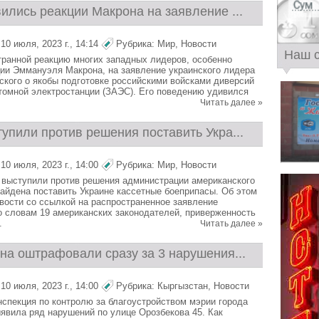
ились реакции Макрона на заявление ...
0 июля, 2023 г., 14:14
Рубрика:
Мир
,
Новости
Наш 
ранной реакцию многих западных лидеров, особенно
ии Эммануэля Макрона, на заявление украинского лидера
кого о якобы подготовке российскими войсками диверсий
томной электростанции (ЗАЭС). Его поведению удивился
Читать далее »
упили против решения поставить Укра...
0 июля, 2023 г., 14:00
Рубрика:
Мир
,
Новости
выступили против решения администрации американского
айдена поставить Украине кассетные боеприпасы. Об этом
ости со ссылкой на распространенное заявление
о словам 19 американских законодателей, приверженность
.
Читать далее »
на оштрафовали сразу за 3 нарушения...
0 июля, 2023 г., 14:00
Рубрика:
Кыргызстан
,
Новости
спекция по контролю за благоустройством мэрии города
явила ряд нарушений по улице Орозбекова 45. Как