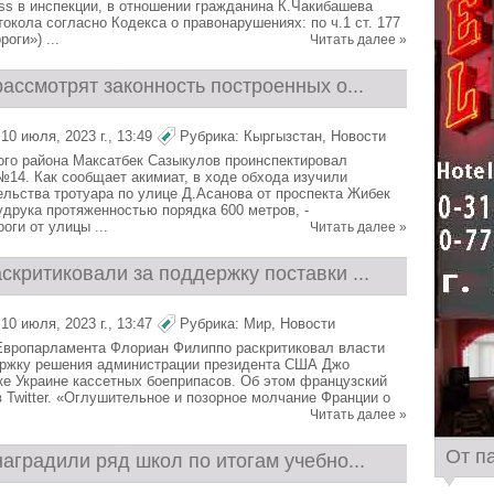
s в инспекции, в отношении гражданина К.Чакибашева
окола согласно Кодекса о правонарушениях: по ч.1 ст. 177
оги») ...
Читать далее »
ассмотрят законность построенных о...
0 июля, 2023 г., 13:49
Рубрика:
Кыргызстан
,
Новости
го района Максатбек Сазыкулов проинспектировал
14. Как сообщает акимиат, в ходе обхода изучили
тельства тротуара по улице Д.Асанова от проспекта Жибек
друка протяженностью порядка 600 метров, -
оги от улицы ...
Читать далее »
критиковали за поддержку поставки ...
0 июля, 2023 г., 13:47
Рубрика:
Мир
,
Новости
Европарламента Флориан Филиппо раскритиковал власти
ержку решения администрации президента США Джо
ке Украине кассетных боеприпасов. Об этом французский
в Twitter. «Оглушительное и позорное молчание Франции о
Читать далее »
От п
аградили ряд школ по итогам учебно...