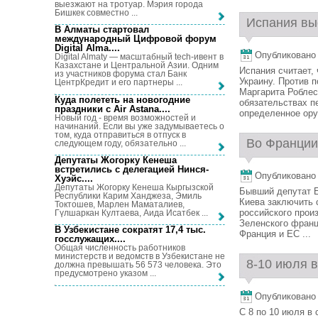
выезжают на тротуар. Мэрия города
Бишкек совместно ...
Испания выс
В Алматы стартовал
международный Цифровой форум
Digital Alma...
.
Опубликовано 1
Digital Almaty — масштабный tech-ивент в
Казахстане и Центральной Азии. Одним
Испания считает,
из участников форума стал Банк
Украину. Против 
ЦентрКредит и его партнеры ...
Маргарита Роблес
Куда полететь на новогодние
обязательствах п
праздники с Air Astana...
.
определенное оруж
Новый год - время возможностей и
начинаний. Если вы уже задумываетесь о
том, куда отправиться в отпуск в
Во Франции 
следующем году, обязательно ...
Депутаты Жогорку Кенеша
встретились с делегацией Нинся-
Опубликовано 1
Хуэйс...
.
Депутаты Жогорку Кенеша Кыргызской
Бывший депутат 
Республики Карим Ханджеза, Эмиль
Киева заключить 
Токтошев, Марлен Маматалиев,
российского прои
Гүлшаркан Култаева, Аида Исатбек ...
Зеленского францу
В Узбекистане сократят 17,4 тыс.
Франция и ЕС ...
госслужащих...
.
Общая численность работников
министерств и ведомств в Узбекистане не
8-10 июля в
должна превышать 56 573 человека. Это
предусмотрено указом ...
Опубликовано 1
С 8 по 10 июля в