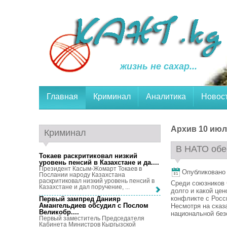
жизнь не сахар...
Главная
Криминал
Аналитика
Новос
Архив 10 июля
Криминал
В НАТО обе
Токаев раскритиковал низкий
уровень пенсий в Казахстане и да...
.
Президент Касым-Жомарт Токаев в
Опубликовано 1
Послании народу Казахстана
раскритиковал низкий уровень пенсий в
Среди союзников 
Казахстане и дал поручение, ...
долго и какой це
конфликте с Росси
Первый зампред Данияр
Амангельдиев обсудил с Послом
Несмотря на сказ
Великобр...
.
национальной безо
Первый заместитель Председателя
Кабинета Министров Кыргызской