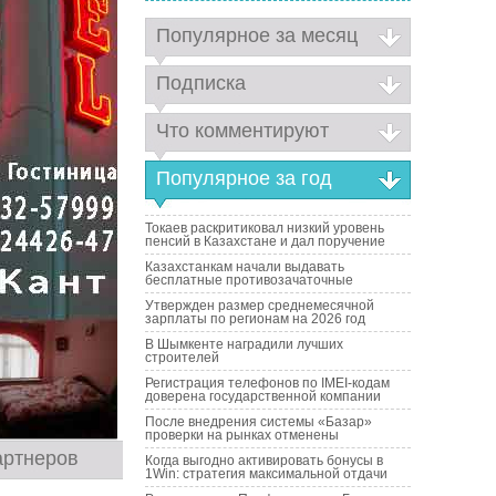
Популярное за месяц
Подписка
Что комментируют
Популярное за год
Токаев раскритиковал низкий уровень
пенсий в Казахстане и дал поручение
Казахстанкам начали выдавать
бесплатные противозачаточные
Утвержден размер среднемесячной
зарплаты по регионам на 2026 год
В Шымкенте наградили лучших
строителей
Регистрация телефонов по IMEI-кодам
доверена государственной компании
После внедрения системы «Базар»
проверки на рынках отменены
артнеров
Когда выгодно активировать бонусы в
1Win: стратегия максимальной отдачи