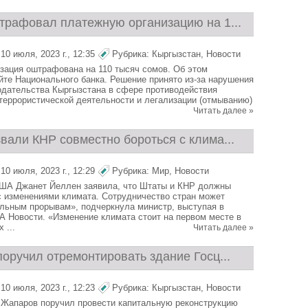
трафовал платежную организацию на 1...
0 июля, 2023 г., 12:35
Рубрика:
Кыргызстан
,
Новости
зация оштрафована на 110 тысяч сомов. Об этом
йте Национального банка. Решение принято из-за нарушения
одательства Кыргызстана в сфере противодействия
еррористической деятельности и легализации (отмыванию)
Читать далее »
вали КНР совместно бороться с клима...
0 июля, 2023 г., 12:29
Рубрика:
Мир
,
Новости
ША Джанет Йеллен заявила, что Штаты и КНР должны
с изменениями климата. Сотрудничество стран может
альным прорывам», подчеркнула министр, выступая в
А Новости. «Изменение климата стоит на первом месте в
 ...
Читать далее »
оручил отремонтировать здание Госц...
0 июля, 2023 г., 12:23
Рубрика:
Кыргызстан
,
Новости
Жапаров поручил провести капитальную реконструкцию