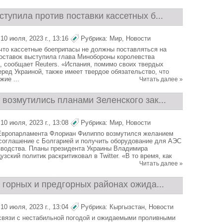
тупила против поставки кассетных б...
0 июля, 2023 г., 13:16
Рубрика:
Мир
,
Новости
 что кассетные боеприпасы не должны поставляться на
поставок выступила глава Минобороны королевства
, сообщает Reuters. «Испания, помимо своих твердых
еред Украиной, также имеет твердое обязательство, что
ие ...
Читать далее »
возмутились планами Зеленского зак...
0 июля, 2023 г., 13:08
Рубрика:
Мир
,
Новости
Европарламента Флориан Филиппо возмутился желанием
соглашение с Болгарией и получить оборудование для АЭС
зводства. Планы президента Украины Владимира
зский политик раскритиковал в Twitter. «В то время, как
Читать далее »
 горных и предгорных районах ожида...
0 июля, 2023 г., 13:04
Рубрика:
Кыргызстан
,
Новости
 связи с нестабильной погодой и ожидаемыми проливными