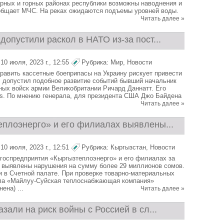
рных и горных районах республики возможны наводнения и
общает МЧС. На реках ожидаются подъемы уровней воды.
Читать далее »
допустили раскол в НАТО из-за пост...
0 июля, 2023 г., 12:55
Рубрика:
Мир
,
Новости
авить кассетные боеприпасы на Украину рискует привести
, допустил подобное развитие событий бывший начальник
ных войск армии Великобритании Ричард Даннатт. Его
s. По мнению генерала, для президента США Джо Байдена
Читать далее »
еплоэнерго» и его филиалах выявлены...
0 июля, 2023 г., 12:51
Рубрика:
Кыргызстан
,
Новости
 госпредприятия «Кыргызтеплоэнерго» и его филиалах за
 выявлены нарушения на сумму более 29 миллионов сомов.
 в Счетной палате. При проверке товарно-материальных
ла «Майлуу-Суйская теплоснабжающая компания»
ена) ...
Читать далее »
азали на риск войны с Россией в сл...