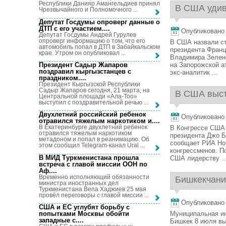
Республики Данияр Амангельдиев принял
В США удив
Чрезвычайного и Полномочного ...
Депутат Госдумы опроверг данные о
ДТП с его участием...
.
Опубликовано 1
Депутат Госдумы Андрей Гурулев
опроверг информацию о том, что его
В США назвали ст
автомобиль попал в ДТП в Забайкальском
президента Франц
крае. Утром он опубликовал ...
Владимира Зеленс
Президент Садыр Жапаров
на Запорожской а
поздравил кыргызстанцев с
экс-аналитик ...
праздником...
.
Президент Кыргызской Республики
Садыр Жапаров сегодня, 21 марта, на
В США выст
Центральной площади «Ала-Тоо»
выступил с поздравительной речью ...
Двухлетний российский ребенок
Опубликовано 1
отравился тяжелым наркотиком и...
.
В Екатеринбурге двухлетний ребенок
В Конгрессе США 
отравился тяжелым наркотиком
президента Джо Б
метадоном и попал в реанимацию. Об
сообщает РИА Нов
этом сообщил Telegram-канал Ural ...
конгрессменов. П
В МИД Туркменистана прошла
США лидерству ..
встреча с главой миссии ООН по
Аф...
.
Временно исполняющий обязанности
Бишкекчани
министра иностранных дел
Туркменистана Вепа Хаджиев 25 мая
провёл переговоры с главой миссии ...
Опубликовано 1
США и ЕС углубят борьбу с
попытками Москвы обойти
Муниципальная ин
западные с...
.
Бишкек 8 июля вы