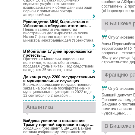
США и ЕС в рамках профильных
сообщили АКИpres
ведомств углубят техническое
составлены 2 прот
взаимодействие и обмен данными ради
(«Повреждение дор
борьбы с попытками обхода
антироссийских ...
Руководство МИД Кыргызстана и
В Бишкеке р
Узбекистана обсудило итоги виз...
.
Первый заместитель министра
иностранных дел Кыргызстана Асеин
Исаев 7 февраля встретился с и.о.
Опубликовано 1
министра иностранных дел Узбекистана
Аким Первомайско
...
территорию МТУ №
В Монголии 17 дней продолжаются
вопросы: - строи
протесты...
.
Жолу до улицы Ку
Протесты в Монголии нацелены на
строительства дор
политиков, которые обогатились,
продавая уголь в Китай. Под следствием
находятся 35 человек, в том ...
Францию рас
До конца года 2200 государственных
и муниципальных служащих ...
.
В рамках реализации государственного
заказа на обучение государственных и
Опубликовано 1
муниципальных служащих на 2022 год с
Бывший депутат 
12 сентября по 2 декабря ...
Франции за подд
Байдена о постав
Аналитика
политик написал 
чудовищных, ...
Байдена уличили в оставлении
Трампу горячей картошки в виде ...
.
В Бишкеке н
Уходящий президент США Джо Байден
оставил избранному американскому