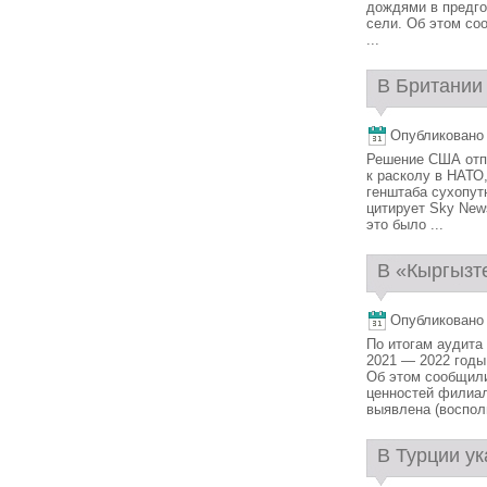
дождями в предго
сели. Об этом со
...
В Британии 
Опубликовано 1
Решение США отпр
к расколу в НАТО
генштаба сухопут
цитирует Sky New
это было ...
В «Кыргызт
Опубликовано 1
По итогам аудита
2021 — 2022 годы
Об этом сообщили
ценностей филиа
выявлена (восполн
В Турции ук