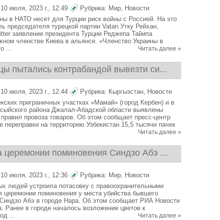
0 июля, 2023 г., 12:49
Рубрика:
Мир
,
Новости
ны в НАТО несет для Турции риск войны с Россией. На это
ль председателя турецкой партии Vatan Утку Рейхан,
itter заявление президента Турции Реджепа Тайипа
жном членстве Киева в альянсе. «Членство Украины в
 ...
Читать далее »
цы пытались контрабандой вывезти си...
0 июля, 2023 г., 12:44
Рубрика:
Кыргызстан
,
Новости
екских приграничных участках «Мамай» (город Кербен) и в
сыйского района Джалал-Абадской области выявлены
правил провоза товаров. Об этом сообщает пресс-центр
е переправки на территорию Узбекистан 15,5 тысячи пачек
Читать далее »
а церемонии поминовения Синдзо Абэ ...
0 июля, 2023 г., 12:36
Рубрика:
Мир
,
Новости
х людей устроила потасовку с правоохранительными
я церемонии поминовения у места убийства бывшего
Синдзо Абэ в городе Нара. Об этом сообщает РИА Новости
а. Ранее в городе началось возложение цветов к
д ...
Читать далее »