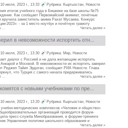
0 июля, 2023 г., 13:33
Рубрика:
Кыргызстан
,
Новости
ния итогов учебного года в Бишкеке на базе школы №75
ждение. Как сообщает Первомайский акимиат, почётные
и вручила заместитель акима Рахат Мусаева. Конкурс
ии-2023»: - за 1 место ноутбук и почётную грамоту
...
Читать далее »
ерил в невозможности испортить отн...
0 июля, 2023 г., 13:30
Рубрика:
Мир
,
Новости
ает диалог с Россией и не дала желающим испортить
Анкарой и Москвой. В невозможности их испортить заверил
нт Реджеп Тайип Эрдоган, сообщает РИА Новости. Глава
еркнул, что Турция с самого начала придерживались
...
Читать далее »
комятся с новыми учебниками по пре...
0 июля, 2023 г., 13:20
Рубрика:
Кыргызстан
,
Новости
 учебно-методических комплексов «Человек и общество»
общеобразовательных организаций проводится форум-
бщила пресс-служба Минобразования, в форуме-тренинге
ник Управления политики школьного образования и
Читать далее »