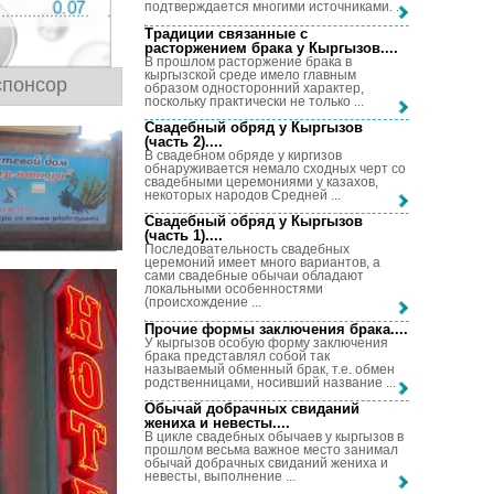
подтверждается многими источниками. ...
Традиции связанные с
расторжением брака у Кыргызов...
.
В прошлом расторжение брака в
кыргызской среде имело главным
спонсор
образом односторонний характер,
поскольку практически не только ...
Свадебный обряд у Кыргызов
(часть 2)...
.
В свадебном обряде у киргизов
обнаруживается немало сходных черт со
свадебными церемониями у казахов,
некоторых народов Средней ...
Свадебный обряд у Кыргызов
(часть 1)...
.
Последовательность свадебных
церемоний имеет много вариантов, а
сами свадебные обычаи обладают
локальными особенностями
(происхождение ...
Прочие формы заключения брака...
.
У кыргызов особую форму заключения
брака представлял собой так
называемый обменный брак, т.е. обмен
родственницами, носивший название ...
Обычай добрачных свиданий
жениха и невесты...
.
В цикле свадебных обычаев у кыргызов в
прошлом весьма важное место занимал
обычай добрачных свиданий жениха и
невесты, выполнение ...