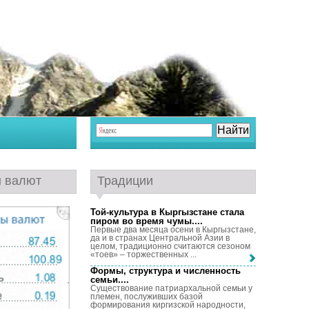
ы валют
Традиции
Той-культура в Кыргызстане стала
пиром во время чумы...
.
Первые два месяца осени в Кыргызстане,
да и в странах Центральной Азии в
целом, традиционно считаются сезоном
«тоев» – торжественных ...
Формы, структура и численность
семьи...
.
Существование патриархальной семьи у
племен, послуживших базой
формирования киргизской народности,