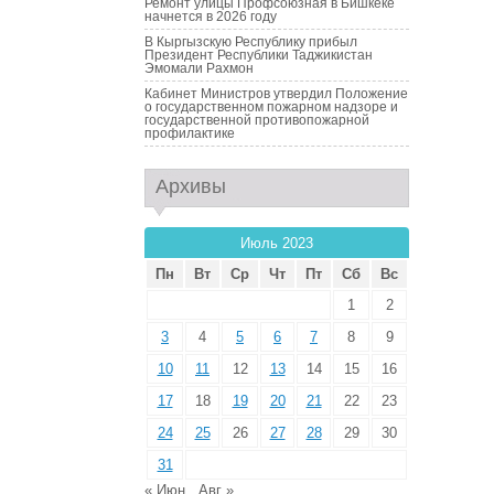
Ремонт улицы Профсоюзная в Бишкеке
начнется в 2026 году
В Кыргызскую Республику прибыл
Президент Республики Таджикистан
Эмомали Рахмон
Кабинет Министров утвердил Положение
о государственном пожарном надзоре и
государственной противопожарной
профилактике
Архивы
Июль 2023
Пн
Вт
Ср
Чт
Пт
Сб
Вс
1
2
3
4
5
6
7
8
9
10
11
12
13
14
15
16
17
18
19
20
21
22
23
24
25
26
27
28
29
30
31
« Июн
Авг »