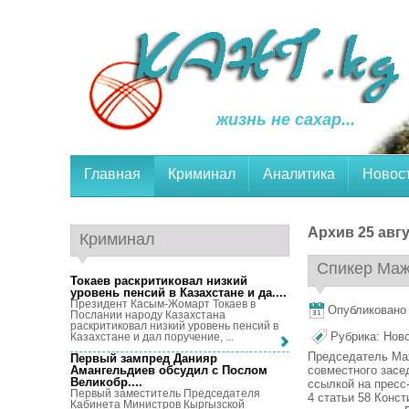
жизнь не сахар...
Главная
Криминал
Аналитика
Новос
Архив 25 авгу
Криминал
Спикер Маж
Токаев раскритиковал низкий
уровень пенсий в Казахстане и да...
.
Президент Касым-Жомарт Токаев в
Опубликовано 2
Послании народу Казахстана
раскритиковал низкий уровень пенсий в
Рубрика:
Нов
Казахстане и дал поручение, ...
Председатель Ма
Первый зампред Данияр
совместного засе
Амангельдиев обсудил с Послом
Великобр...
.
ссылкой на пресс
Первый заместитель Председателя
4 статьи 58 Конс
Кабинета Министров Кыргызской