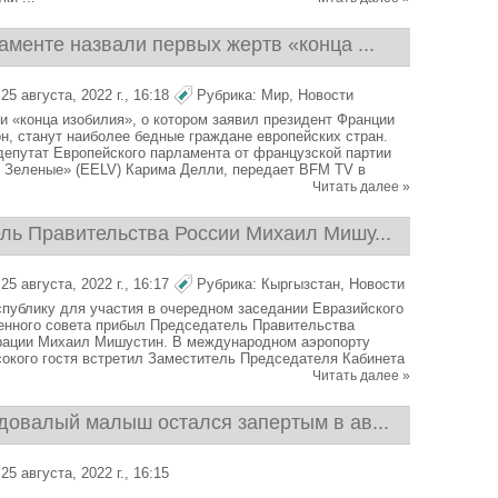
менте назвали первых жертв «конца ...
5 августа, 2022 г., 16:18
Рубрика:
Мир
,
Новости
 «конца изобилия», о котором заявил президент Франции
, станут наиболее бедные граждане европейских стран.
депутат Европейского парламента от французской партии
 Зеленые» (EELV) Карима Делли, передает BFM TV в
Читать далее »
ль Правительства России Михаил Мишу...
5 августа, 2022 г., 16:17
Рубрика:
Кыргызстан
,
Новости
публику для участия в очередном заседании Евразийского
нного совета прибыл Председатель Правительства
рации Михаил Мишустин. В международном аэропорту
окого гостя встретил Заместитель Председателя Кабинета
Читать далее »
довалый малыш остался запертым в ав...
5 августа, 2022 г., 16:15