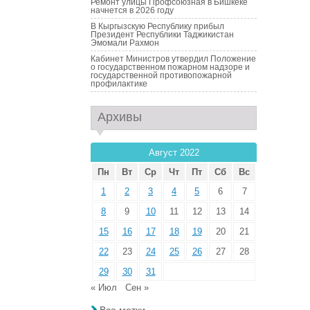
Ремонт улицы Профсоюзная в Бишкеке
начнется в 2026 году
В Кыргызскую Республику прибыл
Президент Республики Таджикистан
Эмомали Рахмон
Кабинет Министров утвердил Положение
о государственном пожарном надзоре и
государственной противопожарной
профилактике
Архивы
Август 2022
Пн
Вт
Ср
Чт
Пт
Сб
Вс
1
2
3
4
5
6
7
8
9
10
11
12
13
14
15
16
17
18
19
20
21
22
23
24
25
26
27
28
29
30
31
« Июл
Сен »