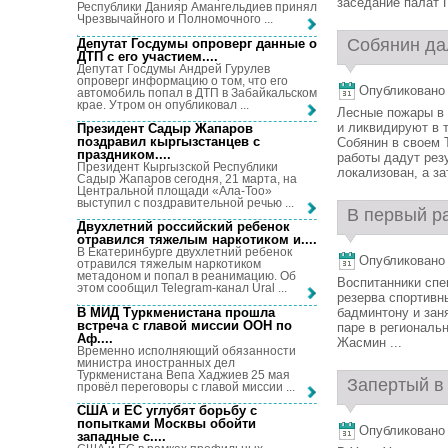
заседание палат 
Республики Данияр Амангельдиев принял
Чрезвычайного и Полномочного ...
Собянин дал
Депутат Госдумы опроверг данные о
ДТП с его участием...
.
Депутат Госдумы Андрей Гурулев
опроверг информацию о том, что его
Опубликовано 2
автомобиль попал в ДТП в Забайкальском
крае. Утром он опубликовал ...
Лесные пожары в 
и ликвидируют в 
Президент Садыр Жапаров
поздравил кыргызстанцев с
Собянин в своем 
праздником...
.
работы дадут рез
Президент Кыргызской Республики
локализован, а зат
Садыр Жапаров сегодня, 21 марта, на
Центральной площади «Ала-Тоо»
выступил с поздравительной речью ...
В первый ра
Двухлетний российский ребенок
отравился тяжелым наркотиком и...
.
В Екатеринбурге двухлетний ребенок
Опубликовано 2
отравился тяжелым наркотиком
метадоном и попал в реанимацию. Об
Воспитанники спе
этом сообщил Telegram-канал Ural ...
резерва спортивн
В МИД Туркменистана прошла
бадминтону и зан
встреча с главой миссии ООН по
паре в региональ
Аф...
.
Жасмин ...
Временно исполняющий обязанности
министра иностранных дел
Туркменистана Вепа Хаджиев 25 мая
Запертый в 
провёл переговоры с главой миссии ...
США и ЕС углубят борьбу с
попытками Москвы обойти
Опубликовано 2
западные с...
.