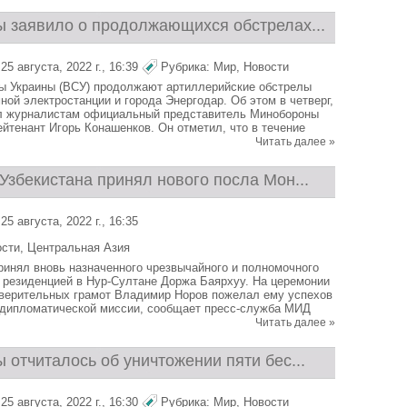
 заявило о продолжающихся обстрелах...
5 августа, 2022 г., 16:39
Рубрика:
Мир
,
Новости
ы Украины (ВСУ) продолжают артиллерийские обстрелы
ной электростанции и города Энергодар. Об этом в четверг,
ил журналистам официальный представитель Минобороны
ейтенант Игорь Конашенков. Он отметил, что в течение
Читать далее »
Узбекистана принял нового посла Мон...
5 августа, 2022 г., 16:35
ости
,
Центральная Азия
ринял вновь назначенного чрезвычайного и полномочного
 резиденцией в Нур-Султане Доржа Баярхуу. На церемонии
верительных грамот Владимир Норов пожелал ему успехов
 дипломатической миссии, сообщает пресс-служба МИД
Читать далее »
отчиталось об уничтожении пяти бес...
5 августа, 2022 г., 16:30
Рубрика:
Мир
,
Новости