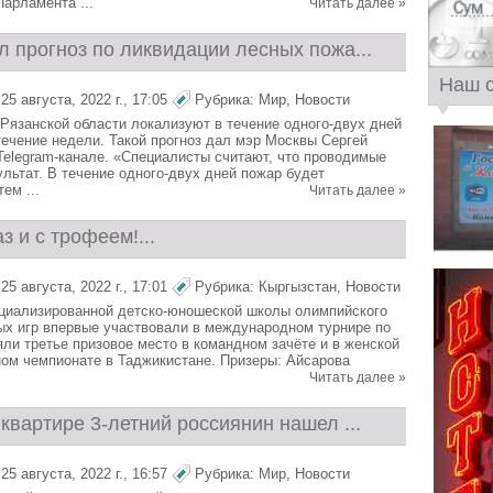
Парламента ...
Читать далее »
 прогноз по ликвидации лесных пожа...
Наш 
5 августа, 2022 г., 17:05
Рубрика:
Мир
,
Новости
Рязанской области локализуют в течение одного-двух дней
течение недели. Такой прогноз дал мэр Москвы Сергей
Telegram-канале. «Специалисты считают, что проводимые
ультат. В течение одного-двух дней пожар будет
ем ...
Читать далее »
з и с трофеем!...
5 августа, 2022 г., 17:01
Рубрика:
Кыргызстан
,
Новости
циализированной детско-юношеской школы олимпийского
ых игр впервые участвовали в международном турнире по
яли третье призовое место в командном зачёте и в женской
ном чемпионате в Таджикистане. Призеры: Айсарова
Читать далее »
квартире 3-летний россиянин нашел ...
5 августа, 2022 г., 16:57
Рубрика:
Мир
,
Новости