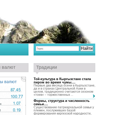
ы валют
Традиции
Той-культура в Кыргызстане стала
пиром во время чумы...
.
Первые два месяца осени в Кыргызстане,
да и в странах Центральной Азии в
целом, традиционно считаются сезоном
«тоев» – торжественных ...
Формы, структура и численность
семьи...
.
Существование патриархальной семьи у
племен, послуживших базой
формирования киргизской народности,