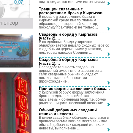
подтверждается многими источниками. ...
Традиции связанные с
расторжением брака у Кыргызов...
.
В прошлом расторжение брака в
кыргызской среде имело главным
спонсор
образом односторонний характер,
поскольку практически не только ...
Свадебный обряд у Кыргызов
(часть 2)...
.
В свадебном обряде у киргизов
обнаруживается немало сходных черт со
свадебными церемониями у казахов,
некоторых народов Средней ...
Свадебный обряд у Кыргызов
(часть 1)...
.
Последовательность свадебных
церемоний имеет много вариантов, а
сами свадебные обычаи обладают
локальными особенностями
(происхождение ...
Прочие формы заключения брака...
.
У кыргызов особую форму заключения
брака представлял собой так
называемый обменный брак, т.е. обмен
родственницами, носивший название ...
Обычай добрачных свиданий
жениха и невесты...
.
В цикле свадебных обычаев у кыргызов в
прошлом весьма важное место занимал
обычай добрачных свиданий жениха и
невесты, выполнение ...