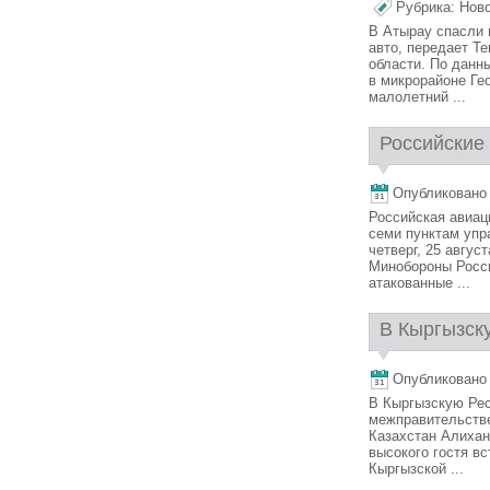
Рубрика:
Нов
В Атырау спасли 
авто, передает T
области. По данны
в микрорайоне Ге
малолетний ...
Российские 
Опубликовано 2
Российская авиац
семи пунктам упр
четверг, 25 авгу
Минобороны Росси
атакованные ...
В Кыргызск
Опубликовано 2
В Кыргызскую Рес
межправительстве
Казахстан Алиха
высокого гостя в
Кыргызской ...