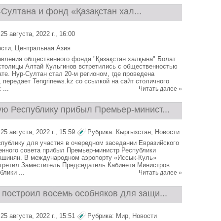
Султана и фонд «Қазақстан хал...
5 августа, 2022 г., 16:00
ости
,
Центральная Азия
вления общественного фонда "Қазақстан халқына" Болат
толицы Алтай Кульгинов встретились с общественностью
те. Нур-Султан стал 20-м регионом, где проведена
 передает Tengrinews.kz со ссылкой на сайт столичного
...
Читать далее »
ую Республику прибыл Премьер-минист...
5 августа, 2022 г., 15:59
Рубрика:
Кыргызстан
,
Новости
публику для участия в очередном заседании Евразийского
нного совета прибыл Премьер-министр Республики
ашинян. В международном аэропорту «Иссык-Куль»
стретил Заместитель Председатель Кабинета Министров
лики ...
Читать далее »
построил восемь особняков для защи...
5 августа, 2022 г., 15:51
Рубрика:
Мир
,
Новости