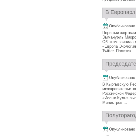
В Европарла
Опубликовано 2
Первыми жертвами
Эммануэль Макрон
Об этом заявила 
«Европа Экология
Twitter. Политик ...
Председате
Опубликовано 2
В Кыргызскую Рес
межправительстве
Российской Феде
«Иссык-Куль» выс
Министров ...
Полутораго
Опубликовано 2