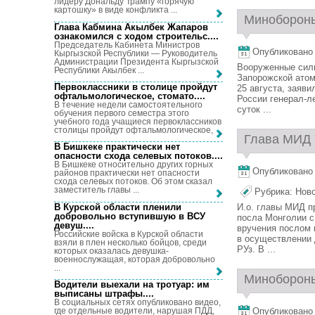
лидеру Дональду Трампу «горячую
картошку» в виде конфликта ...
Минобороны
Глава Кабмина Акылбек Жапаров
ознакомился с ходом строительс...
.
Председатель Кабинета Министров
Опубликовано 2
Кыргызской Республики — Руководитель
Администрации Президента Кыргызской
Вооруженные сил
Республики Акылбек ...
Запорожской атом
Первоклассники в столице пройдут
25 августа, заяв
офтальмологическое, стомато...
.
России генерал-л
В течение недели самостоятельного
суток ...
обучения первого семестра этого
учебного года учащиеся первоклассников
столицы пройдут офтальмологическое, ...
Глава МИД 
В Бишкеке практически нет
опасности схода селевых потоков...
.
В Бишкеке относительно других горных
Опубликовано 2
районов практически нет опасности
схода селевых потоков. Об этом сказал
заместитель главы ...
Рубрика:
Нов
В Курской области пленили
И.о. главы МИД п
добровольно вступившую в ВСУ
посла Монголии с
девуш...
.
вручения послом 
Российские войска в Курской области
в осуществлении
взяли в плен несколько бойцов, среди
РУз. В ...
которых оказалась девушка-
военнослужащая, которая добровольно
...
Минобороны 
Водители выехали на тротуар: им
выписаны штрафы...
.
В социальных сетях опубликовано видео,
где отдельные водители, нарушая ПДД,
Опубликовано 2