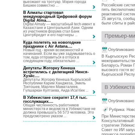
выезжают на тротуар. Мэрия города
Российские систе
Бишкек совместно ...
пять беспилотник
В Алматы стартовал
реактивной систе
международный Цифровой форум
25 августа, сооб
Digital Alma...
.
были сбиты в райо
Digital Almaty — масштабный tech-ивент в
Казахстане и Центральной Азии. Одним
из участников форума стал Банк
Премьер-ми
ЦентрКредит и его партнеры ...
Куда полететь на новогодние
праздники с Air Astana...
.
Опубликовано 2
Новый год - время возможностей и
начинаний. Если вы уже задумываетесь о
В Кыргызскую Рес
том, куда отправиться в отпуск в
межправительстве
следующем году, обязательно ...
Беларусь Роман Г
Депутаты Жогорку Кенеша
высокого гостя в
встретились с делегацией Нинся-
Кыргызской Респуб
Хуэйс...
.
Депутаты Жогорку Кенеша Кыргызской
Республики Карим Ханджеза, Эмиль
В Узбекиста
Токтошев, Марлен Маматалиев,
Гүлшаркан Култаева, Аида Исатбек ...
В Узбекистане сократят 17,4 тыс.
Опубликовано 2
госслужащих...
.
Общая численность работников
министерств и ведомств в Узбекистане не
Рубрика:
Нов
должна превышать 56 573 человека. Это
При Министерстве
предусмотрено указом ...
Консультативный 
стратегии Узбекис
Совет по ИИ запу
процессе разработ