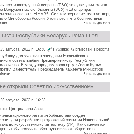
мы противовоздушной обороны (ПВО) за сутки уничтожили
ов Вооруженных сил Украины (ВСУ) и 18 снарядов
мы залпового огня HIMARS. Об этом журналистам в четверг,
щило Минобороны России. Уточняется, что беспилотники
нах ...
Читать далее »
нистр Республики Беларусь Роман Гол...
5 августа, 2022 г., 16:30
Рубрика:
Кыргызстан
,
Новости
публику для участия в заседании Евразийского
нного совета прибыл Премьер-министр Республики
оловченко. В международном аэропорту «Иссык-Куль»
стретил Заместитель Председатель Кабинета Министров
лики ...
Читать далее »
не открыли Совет по искусственному...
5 августа, 2022 г., 16:23
ости
,
Центральная Азия
 инновационного развития Узбекистана создан
совет для разработки предложений развития Национальной
тана по искусственному интеллекту (ИИ). Как отмечается,
щен, чтобы получить обратную связь от общества в
ки ...
Читать далее »