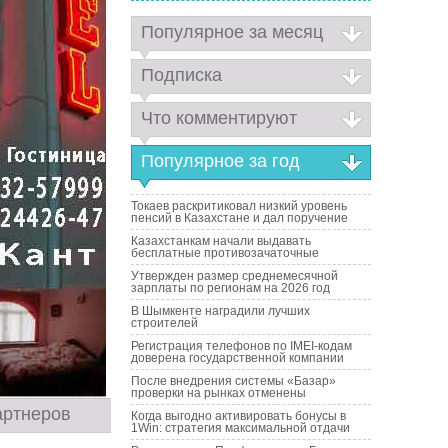
Популярное за месяц
Подписка
Что комментируют
Популярное за год
Токаев раскритиковал низкий уровень
пенсий в Казахстане и дал поручение
Казахстанкам начали выдавать
бесплатные противозачаточные
Утвержден размер среднемесячной
зарплаты по регионам на 2026 год
В Шымкенте наградили лучших
строителей
Регистрация телефонов по IMEI-кодам
доверена государственной компании
После внедрения системы «Базар»
проверки на рынках отменены
артнеров
Когда выгодно активировать бонусы в
1Win: стратегия максимальной отдачи