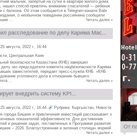
етний мальчик, запертый на сутки в квартире жилого дома
, нашел способ привлечь внимание спасателей — ребенок
и с балкона. Об этом сообщается в Telegram-канале Babr
издания, о необычном поведении россиянина сообщили
шие ...
Читать далее »
ил расследование по делу Карима Мас...
5 августа, 2022 г., 16:44
ости
,
Центральная Азия
ьной безопасности Казахстана (КНБ) завершил
 делу экс-председателя комитета нацбезопасности Карима
ывших заместителей, передает пресс-служба КНБ. «КНБ
дование уголовного дела в отношении бывшего
ета ...
Читать далее »
рует внедрить систему KPI...
5 августа, 2022 г., 16:44
Рубрика:
Кыргызстан
,
Новости
ия города Бишкек и привлечения инвестиций рассказывает о
лючевых показателей эффективности. Для достижения
елей и решения задач, поставленных в Программе развития
От п
ишкек – 2026. Благоустроенная и зеленая столица» мэрией
Читать далее »