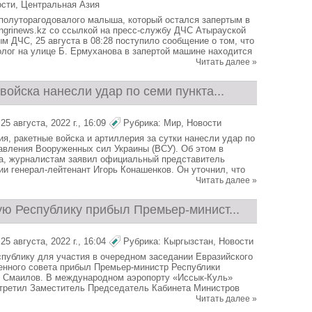
ости
,
Центральная Азия
полуторагодовалого малыша, который остался запертым в
engrinews.kz со ссылкой на пресс-службу ДЧС Атырауской
м ДЧС, 25 августа в 08:28 поступило сообщение о том, что
олог на улице Б. Ермуханова в запертой машине находится
Читать далее »
войска нанесли удар по семи пункта...
5 августа, 2022 г., 16:09
Рубрика:
Мир
,
Новости
ия, ракетные войска и артиллерия за сутки нанесли удар по
авления Вооруженных сил Украины (ВСУ). Об этом в
ста, журналистам заявил официальный представитель
и генерал-лейтенант Игорь Конашенков. Он уточнил, что
Читать далее »
ую Республику прибыл Премьер-минист...
5 августа, 2022 г., 16:04
Рубрика:
Кыргызстан
,
Новости
публику для участия в очередном заседании Евразийского
нного совета прибыл Премьер-министр Республики
н Смаилов. В международном аэропорту «Иссык-Куль»
стретил Заместитель Председатель Кабинета Министров
Читать далее »