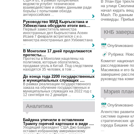
США и ЕС в рамках профильных
В Улан-Уде трехл
ведомств углубят техническое
на улице Смолина
взаимодействие и обмен данными ради
начал кидать вещ
борьбы с попытками обхода
антироссийских ...
Mash. По данным 
очевидцы. Прибыв
Руководство МИД Кыргызстана и
Узбекистана обсудило итоги виз...
.
Первый заместитель министра
КНБ заверш
иностранных дел Кыргызстана Асеин
Исаев 7 февраля встретился с и.о.
министра иностранных дел Узбекистана
...
Опубликовано 2
В Монголии 17 дней продолжаются
Рубрика:
Нов
протесты...
.
Протесты в Монголии нацелены на
Комитет национал
политиков, которые обогатились,
расследование по
продавая уголь в Китай. Под следствием
находятся 35 человек, в том ...
Масимова и его б
завершено рассле
До конца года 2200 государственных
руководства комит
и муниципальных служащих ...
.
В рамках реализации государственного
заказа на обучение государственных и
Мэрия плани
муниципальных служащих на 2022 год с
12 сентября по 2 декабря ...
Опубликовано 2
Аналитика
Агентство развит
системе оценки к
Байдена уличили в оставлении
стратегических ц
Трампу горячей картошки в виде ...
.
города Бишкек «Б
Уходящий президент США Джо Байден
...
оставил избранному американскому