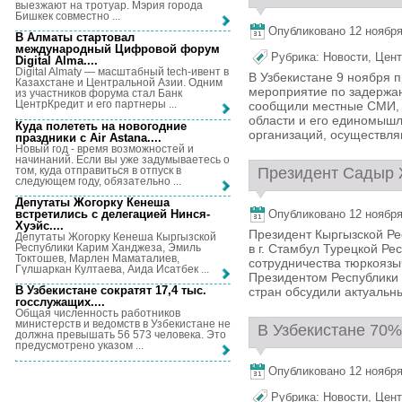
выезжают на тротуар. Мэрия города
Бишкек совместно ...
Опубликовано 12 ноября,
В Алматы стартовал
международный Цифровой форум
Рубрика:
Новости
,
Цент
Digital Alma...
.
Digital Almaty — масштабный tech-ивент в
В Узбекистане 9 ноября 
Казахстане и Центральной Азии. Одним
мероприятие по задержан
из участников форума стал Банк
ЦентрКредит и его партнеры ...
сообщили местные СМИ, 
области и его единомышл
Куда полететь на новогодние
организаций, осуществля
праздники с Air Astana...
.
Новый год - время возможностей и
начинаний. Если вы уже задумываетесь о
том, куда отправиться в отпуск в
Президент Садыр Ж
следующем году, обязательно ...
Депутаты Жогорку Кенеша
встретились с делегацией Нинся-
Опубликовано 12 ноября,
Хуэйс...
.
Президент Кыргызской Ре
Депутаты Жогорку Кенеша Кыргызской
Республики Карим Ханджеза, Эмиль
в г. Стамбул Турецкой Р
Токтошев, Марлен Маматалиев,
сотрудничества тюркоязы
Гүлшаркан Култаева, Аида Исатбек ...
Президентом Республики
В Узбекистане сократят 17,4 тыс.
стран обсудили актуальн
госслужащих...
.
Общая численность работников
министерств и ведомств в Узбекистане не
В Узбекистане 70%
должна превышать 56 573 человека. Это
предусмотрено указом ...
Опубликовано 12 ноября,
Рубрика:
Новости
,
Цент