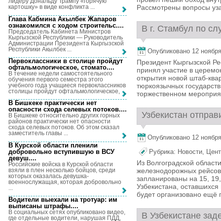
лидеру Дональду Трампу «горячую
Рассмотрены вопросы уза
картошку» в виде конфликта ...
Глава Кабмина Акылбек Жапаров
ознакомился с ходом строительс...
.
В г. Стамбул по сл
Председатель Кабинета Министров
Кыргызской Республики — Руководитель
Администрации Президента Кыргызской
Республики Акылбек ...
Опубликовано 12 ноября,
Первоклассники в столице пройдут
Президент Кыргызской Ре
офтальмологическое, стомато...
.
принял участие в церемо
В течение недели самостоятельного
открытия новой штаб-ква
обучения первого семестра этого
учебного года учащиеся первоклассников
тюркоязычных государств 
столицы пройдут офтальмологическое, ...
торжественном мероприят
В Бишкеке практически нет
опасности схода селевых потоков...
.
Узбекистан отправи
В Бишкеке относительно других горных
районов практически нет опасности
схода селевых потоков. Об этом сказал
заместитель главы ...
Опубликовано 12 ноября,
В Курской области пленили
добровольно вступившую в ВСУ
Рубрика:
Новости
,
Цент
девуш...
.
Из Волгоградской области
Российские войска в Курской области
взяли в плен несколько бойцов, среди
железнодорожных рейсов 
которых оказалась девушка-
запланированы на 15, 19,
военнослужащая, которая добровольно
Узбекистана, оставшихся
...
будет организовано ещё 
Водители выехали на тротуар: им
выписаны штрафы...
.
В социальных сетях опубликовано видео,
В Узбекистане зад
где отдельные водители, нарушая ПДД,