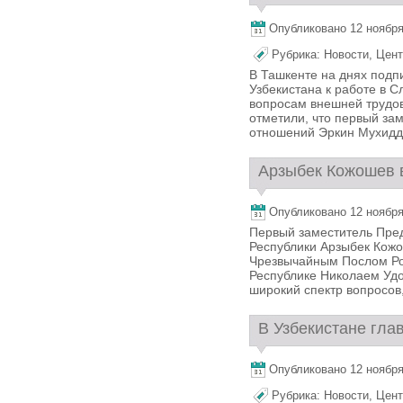
Опубликовано 12 ноября,
Рубрика:
Новости
,
Цент
В Ташкенте на днях под
Узбекистана к работе в С
вопросам внешней трудов
отметили, что первый за
отношений Эркин Мухидди
Арзыбек Кожошев в
Опубликовано 12 ноября,
Первый заместитель Пре
Республики Арзыбек Кож
Чрезвычайным Послом Ро
Республике Николаем Удо
широкий спектр вопросов
В Узбекистане глав
Опубликовано 12 ноября,
Рубрика:
Новости
,
Цент