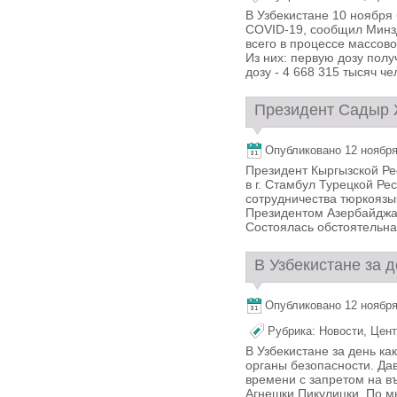
В Узбекистане 10 ноября
COVID-19, сообщил Минз
всего в процессе массово
Из них: первую дозу получ
дозу - 4 668 315 тысяч че
Президент Садыр Ж
Опубликовано 12 ноября,
Президент Кыргызской Ре
в г. Стамбул Турецкой Р
сотрудничества тюркоязы
Президентом Азербайджа
Состоялась обстоятельная
В Узбекистане за д
Опубликовано 12 ноября,
Рубрика:
Новости
,
Цент
В Узбекистане за день ка
органы безопасности. Да
времени с запретом на в
Агнешки Пикулицки. По 