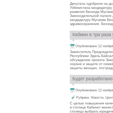
Депутаты одобрили на д
Узбекистана кандидатуру
развития Бехзода Мусае
Законодательной палате 
кандидатуру Мусаева Бех
здравоохранения. Бехзод 
Кабмин в три раза
Опубликовано 12 ноября,
Заместитель Председате
Республики Эдиль Байсало
обсуждению проекта Зако
охране и защите от семе
защиты женщин, пострада
Будет разработано
Опубликовано 12 ноября,
Рубрика:
Новости
,
Цент
С целью повышения качес
в столице Кабинет минис
столицы выбрать юридиче