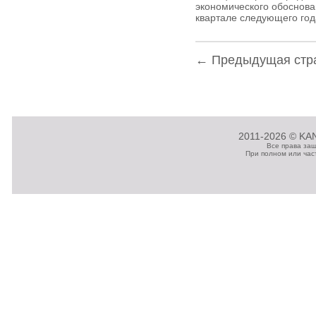
экономического обоснова
квартале следующего год
← Предыдущая стр
2011-2026 © KAN
Все права за
При полном или час