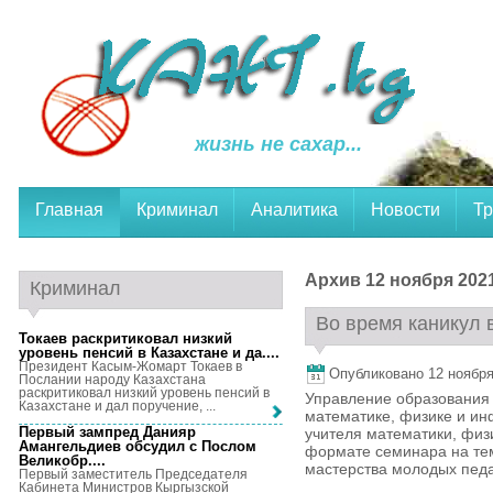
жизнь не сахар...
Главная
Криминал
Аналитика
Новости
Тр
Архив 12 ноября 2021
Криминал
Во время каникул 
Токаев раскритиковал низкий
уровень пенсий в Казахстане и да...
.
Президент Касым-Жомарт Токаев в
Опубликовано 12 ноября,
Послании народу Казахстана
раскритиковал низкий уровень пенсий в
Управление образования 
Казахстане и дал поручение, ...
математике, физике и и
Первый зампред Данияр
учителя математики, физ
Амангельдиев обсудил с Послом
формате семинара на те
Великобр...
.
мастерства молодых педаг
Первый заместитель Председателя
Кабинета Министров Кыргызской