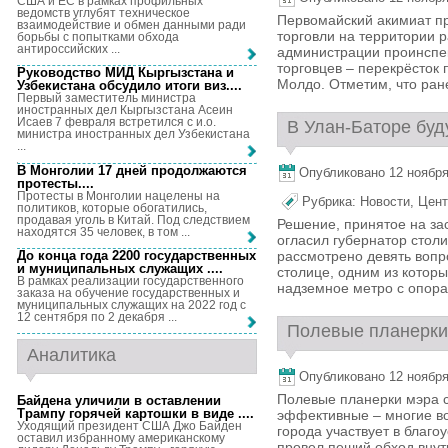
США и ЕС в рамках профильных
ведомств углубят техническое
Первомайский акимиат пр
взаимодействие и обмен данными ради
торговли на территории 
борьбы с попытками обхода
антироссийских ...
администрации проинспе
торговцев – перекрёсток
Руководство МИД Кыргызстана и
Молдо. Отметим, что ране
Узбекистана обсудило итоги виз...
.
Первый заместитель министра
иностранных дел Кыргызстана Асеин
Исаев 7 февраля встретился с и.о.
В Улан-Баторе буд
министра иностранных дел Узбекистана
...
В Монголии 17 дней продолжаются
Опубликовано 12 ноября,
протесты...
.
Протесты в Монголии нацелены на
Рубрика:
Новости
,
Цент
политиков, которые обогатились,
продавая уголь в Китай. Под следствием
Решение, принятое на за
находятся 35 человек, в том ...
огласил губернатор стол
До конца года 2200 государственных
рассмотрено девять вопр
и муниципальных служащих ...
.
столице, одним из котор
В рамках реализации государственного
надземное метро с опора
заказа на обучение государственных и
муниципальных служащих на 2022 год с
12 сентября по 2 декабря ...
Полевые планерки
Аналитика
Опубликовано 12 ноября,
Полевые планерки мэра 
Байдена уличили в оставлении
Трампу горячей картошки в виде ...
.
эффективные – многие во
Уходящий президент США Джо Байден
города участвует в благо
оставил избранному американскому
провел пеший обход внут