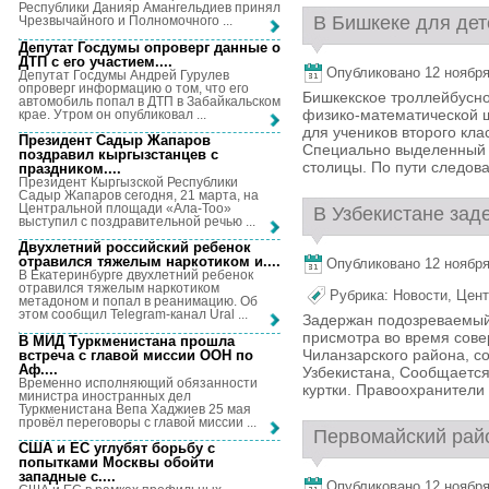
Республики Данияр Амангельдиев принял
В Бишкеке для дет
Чрезвычайного и Полномочного ...
Депутат Госдумы опроверг данные о
ДТП с его участием...
.
Опубликовано 12 ноября,
Депутат Госдумы Андрей Гурулев
опроверг информацию о том, что его
Бишкекское троллейбусно
автомобиль попал в ДТП в Забайкальском
физико-математической 
крае. Утром он опубликовал ...
для учеников второго кла
Президент Садыр Жапаров
Специально выделенный 
поздравил кыргызстанцев с
столицы. По пути следова
праздником...
.
Президент Кыргызской Республики
Садыр Жапаров сегодня, 21 марта, на
Центральной площади «Ала-Тоо»
В Узбекистане зад
выступил с поздравительной речью ...
Двухлетний российский ребенок
отравился тяжелым наркотиком и...
.
Опубликовано 12 ноября,
В Екатеринбурге двухлетний ребенок
отравился тяжелым наркотиком
Рубрика:
Новости
,
Цент
метадоном и попал в реанимацию. Об
этом сообщил Telegram-канал Ural ...
Задержан подозреваемый 
присмотра во время сове
В МИД Туркменистана прошла
Чиланзарского района, с
встреча с главой миссии ООН по
Аф...
.
Узбекистана, Сообщается
Временно исполняющий обязанности
куртки. Правоохранители 
министра иностранных дел
Туркменистана Вепа Хаджиев 25 мая
провёл переговоры с главой миссии ...
Первомайский райо
США и ЕС углубят борьбу с
попытками Москвы обойти
западные с...
.
Опубликовано 12 ноября,