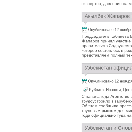
экспертов, давление на ме
Акылбек Жапаров п
Опубликовано 12 ноября,
Председатель Кабинета 
Жапаров принял участие 
правительств Содружеств
которое состоялось в ре
представляем полный тек
Узбекистан официа
Опубликовано 12 ноября,
Рубрика:
Новости
,
Цент
С начала года Агентство
трудоустроило в зарубежн
Об этом сообщила пресс-
трудовым рынком для мигр
года официально туда на 
Узбекистан и Слов