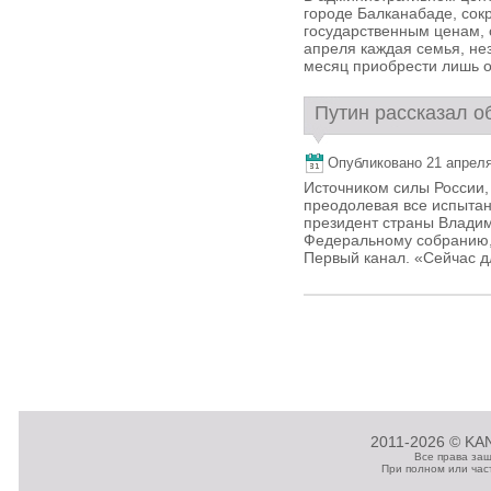
городе Балканабаде, сок
государственным ценам, 
апреля каждая семья, не
месяц приобрести лишь од
Путин рассказал об
Опубликовано 21 апреля,
Источником силы России,
преодолевая все испытан
президент страны Владим
Федеральному собранию,
Первый канал. «Сейчас д
2011-2026 © KAN
Все права за
При полном или час