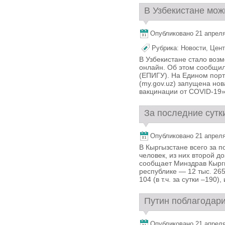
В Узбекистане можн
Опубликовано 21 апреля,
Рубрика:
Новости
,
Цент
В Узбекистане стало воз
онлайн. Об этом сообщил
(ЕПИГУ). На Едином порт
(my.gov.uz) запущена нов
вакцинации от COVID-19»
За последние сутк
Опубликовано 21 апреля,
В Кыргызстане всего за п
человек, из них второй д
сообщает Минздрав Кыргы
республике — 12 тыс. 265
104 (в т.ч. за сутки –190),
Путин поблагодари
Опубликовано 21 апреля,