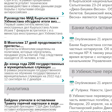
США и ЕС в рамках профильных
В Кыргызской националь
ведомств углубят техническое
Сатылганова 23-24 апре
взаимодействие и обмен данными ради
«Джаз-Бишкек-Весна». Об
борьбы с попытками обхода
антироссийских ...
билетов. Бишкекский ме
Весна» является традици
Руководство МИД Кыргызстана и
Узбекистана обсудило итоги виз...
.
Первый заместитель министра
Банки Кыргызстана
иностранных дел Кыргызстана Асеин
Исаев 7 февраля встретился с и.о.
министра иностранных дел Узбекистана
...
Опубликовано 21 апреля,
В Монголии 17 дней продолжаются
Банки Кыргызстана соглас
протесты...
.
частных нотариусов. Об 
Протесты в Монголии нацелены на
политиков, которые обогатились,
юстиции КР. К такому р
продавая уголь в Китай. Под следствием
время встречи с нотариу
находятся 35 человек, в том ...
начальником Управления 
До конца года 2200 государственных
и муниципальных служащих ...
.
В рамках реализации государственного
В Узбекистане пере
заказа на обучение государственных и
муниципальных служащих на 2022 год с
12 сентября по 2 декабря ...
Опубликовано 21 апреля,
Аналитика
Рубрика:
Новости
,
Цент
В Узбекистане перевернул
часть животных погибла,
Байдена уличили в оставлении
Трампу горячей картошки в виде ...
.
Вечером, 20 апреля, на 
Уходящий президент США Джо Байден
Пахтакорский район Джиза
оставил избранному американскому
который перевозил стадо 