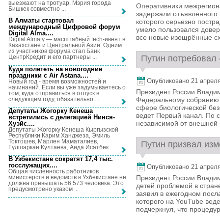
выезжают на тротуар. Мэрия города
Оперативники межрегион
Бишкек совместно ...
задержали отъявленного 
В Алматы стартовал
которого серьезно постр
международный Цифровой форум
умело пользовался довер
Digital Alma...
.
все новые изощрённые сх
Digital Almaty — масштабный tech-ивент в
Казахстане и Центральной Азии. Одним
из участников форума стал Банк
Путин потребовал 
ЦентрКредит и его партнеры ...
Куда полететь на новогодние
праздники с Air Astana...
.
Опубликовано 21 апреля,
Новый год - время возможностей и
начинаний. Если вы уже задумываетесь о
Президент России Владим
том, куда отправиться в отпуск в
следующем году, обязательно ...
Федеральному собранию 
сфере биологической без
Депутаты Жогорку Кенеша
ведет Первый канал. По 
встретились с делегацией Нинся-
независимой от внешней к
Хуэйс...
.
Депутаты Жогорку Кенеша Кыргызской
Республики Карим Ханджеза, Эмиль
Токтошев, Марлен Маматалиев,
Путин призвал изм
Гүлшаркан Култаева, Аида Исатбек ...
В Узбекистане сократят 17,4 тыс.
госслужащих...
.
Опубликовано 21 апреля,
Общая численность работников
Президент России Владим
министерств и ведомств в Узбекистане не
должна превышать 56 573 человека. Это
детей проблемой в стран
предусмотрено указом ...
заявил в ежегодном пос
которого на YouTube вед
подчеркнул, что процедур