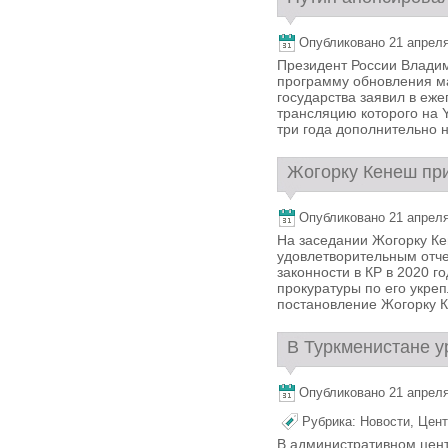
Опубликовано 21 апреля,
Президент России Влади
программу обновления м
государства заявил в еж
трансляцию которого на 
три года дополнительно н
Жогорку Кенеш при
Опубликовано 21 апреля,
На заседании Жогорку Ке
удовлетворительным отче
законности в КР в 2020 г
прокуратуры по его укре
постановление Жогорку Ке
В Туркменистане у
Опубликовано 21 апреля,
Рубрика:
Новости
,
Цент
В административном цент