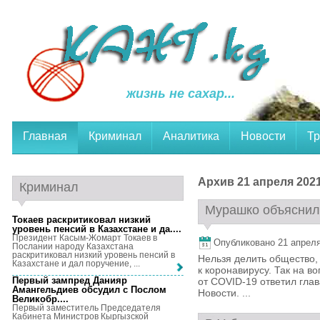
жизнь не сахар...
Главная
Криминал
Аналитика
Новости
Тр
Архив 21 апреля 2021
Криминал
Мурашко объяснил 
Токаев раскритиковал низкий
уровень пенсий в Казахстане и да...
.
Президент Касым-Жомарт Токаев в
Опубликовано 21 апреля,
Послании народу Казахстана
раскритиковал низкий уровень пенсий в
Нельзя делить общество,
Казахстане и дал поручение, ...
к коронавирусу. Так на 
Первый зампред Данияр
от COVID-19 ответил гл
Амангельдиев обсудил с Послом
Новости. ...
Великобр...
.
Первый заместитель Председателя
Кабинета Министров Кыргызской