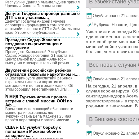
В Узбекистане учас
Республики Данияр Амангельдиев принял
Чрезвычайного и Полномочного ...
Депутат Госдумы опроверг данные о
Опубликовано 21 апреля,
ДТП с его участием...
.
Депутат Госдумы Андрей Гурулев
Рубрика:
Новости
,
Цент
опроверг информацию о том, что его
автомобиль попал в ДТП в Забайкальском
Участники и инвалиды Вт
крае. Утром он опубликовал ...
единовременные денежны
Президент Садыр Жапаров
этом сообщили местные 
поздравил кыргызстанцев с
мировой войне участвова
праздником...
.
больше, чем это считалось
Президент Кыргызской Республики
Садыр Жапаров сегодня, 21 марта, на
Центральной площади «Ала-Тоо»
выступил с поздравительной речью ...
Все новые случаи 
Двухлетний российский ребенок
отравился тяжелым наркотиком и...
.
В Екатеринбурге двухлетний ребенок
Опубликовано 21 апреля,
отравился тяжелым наркотиком
На сегодня, 21 апреля, в
метадоном и попал в реанимацию. Об
этом сообщил Telegram-канал Ural ...
случая коронавируса. Об
санэпидемнадзора Асель 
В МИД Туркменистана прошла
зарегистрированы в город
встреча с главой миссии ООН по
Аф...
.
родными и знакомыми. В д
Временно исполняющий обязанности
министра иностранных дел
Туркменистана Вепа Хаджиев 25 мая
В Бишкеке состоит
провёл переговоры с главой миссии ...
США и ЕС углубят борьбу с
попытками Москвы обойти
Опубликовано 21 апреля,
западные с...
.