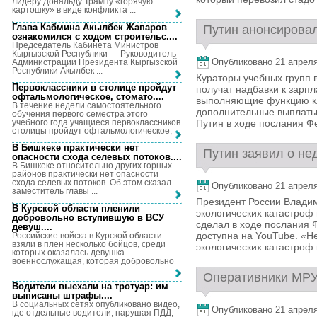
лидеру Дональду Трампу «горячую
картошку» в виде конфликта ...
Глава Кабмина Акылбек Жапаров
Путин анонсировал
ознакомился с ходом строительс...
.
Председатель Кабинета Министров
Кыргызской Республики — Руководитель
Опубликовано 21 апреля,
Администрации Президента Кыргызской
Республики Акылбек ...
Кураторы учебных групп 
Первоклассники в столице пройдут
получат надбавки к зарпл
офтальмологическое, стомато...
.
выполняющие функцию кл
В течение недели самостоятельного
дополнительные выплаты
обучения первого семестра этого
учебного года учащиеся первоклассников
Путин в ходе послания Ф
столицы пройдут офтальмологическое, ...
В Бишкеке практически нет
Путин заявил о нед
опасности схода селевых потоков...
.
В Бишкеке относительно других горных
районов практически нет опасности
схода селевых потоков. Об этом сказал
Опубликовано 21 апреля,
заместитель главы ...
Президент России Владим
В Курской области пленили
экологических катастроф
добровольно вступившую в ВСУ
сделал в ходе послания 
девуш...
.
доступна на YouTube. «Н
Российские войска в Курской области
взяли в плен несколько бойцов, среди
экологических катастроф к
которых оказалась девушка-
военнослужащая, которая добровольно
...
Оперативники МРУ 
Водители выехали на тротуар: им
выписаны штрафы...
.
В социальных сетях опубликовано видео,
Опубликовано 21 апреля,
где отдельные водители, нарушая ПДД,