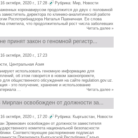
6 октября, 2020 г., 17:28
Рубрика:
Мир
,
Новости
аженных коронавирусом продолжится до двух с половиной
 заместитель директора по клинико-аналитической работе
гии Роспотребнадзора Наталья Пшеничная. Ее слова
на отметила, что продолжительный рост числа заболевших
Читать далее »
не принят закон о геномной регистр...
6 октября, 2020 г., 17:23
ости
,
Центральная Азия
ланируют использовать геномную информацию для
плений, об этом говорится в новом законопроекте,
 для общественного обсуждения на сайте regulation.gov.uz.
ация - это получение, хранение и использование
териала ...
Читать далее »
 Мирлан освобожден от должности за...
6 октября, 2020 г., 17:20
Рубрика:
Кыргызстан
,
Новости
ан Эрмекович освобожден от должности заместителя
ударственного комитета национальной безопасности
блики. Соответствующее распоряжение подписал
занности Президента Кыргызской Республики Садыр