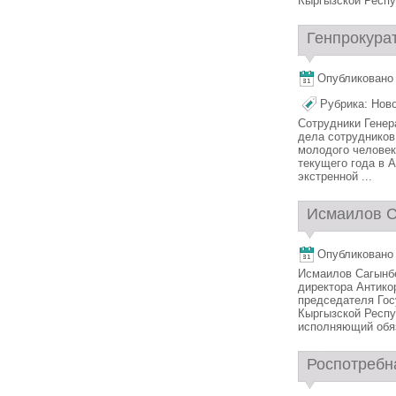
Кыргызской Респу
Генпрокурат
Опубликовано 1
Рубрика:
Нов
Сотрудники Генер
дела сотрудников
молодого человек
текущего года в 
экстренной ...
Исмаилов С
Опубликовано 1
Исмаилов Сагынб
директора Антико
председателя Гос
Кыргызской Респу
исполняющий обяз
Роспотребн