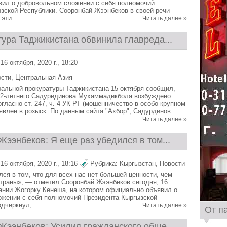
ил о добровольном сложении с себя полномочий
зской Республики. Сооронбай Жээнбеков в своей речи
эти ...
Читать далее »
тура Таджикистана обвинила главреда...
6 октября, 2020 г., 18:20
ости
,
Центральная Азия
ральной прокуратуры Таджикистана 15 октября сообщил,
42-летнего Садуридинова Мухаммадикбола возбуждено
гласно ст. 247, ч. 4 УК РТ (мошенничество в особо крупном
ъявлен в розыск. По данным сайта "Ахбор", Садурдинов
Читать далее »
ээнбеков: Я еще раз убедился в том...
6 октября, 2020 г., 18:16
Рубрика:
Кыргызстан
,
Новости
лся в том, что для всех нас нет большей ценности, чем
траны», — отметил Сооронбай Жээнбеков сегодня, 16
дании Жогорку Кенеша, на котором официально объявил о
жении с себя полномочий Президента Кыргызской
дчеркнул, ...
Читать далее »
От п
Жээнбеков: Усилия гражданского обще...