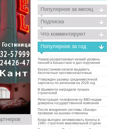
Популярное за месяц
Подписка
Что комментируют
Популярное за год
Токаев раскритиковал низкий уровень
пенсий в Казахстане и дал поручение
Казахстанкам начали выдавать
бесплатные противозачаточные
Утвержден размер среднемесячной
зарплаты по регионам на 2026 год
В Шымкенте наградили лучших
строителей
Регистрация телефонов по IMEI-кодам
доверена государственной компании
После внедрения системы «Базар»
проверки на рынках отменены
артнеров
Когда выгодно активировать бонусы в
1Win: стратегия максимальной отдачи