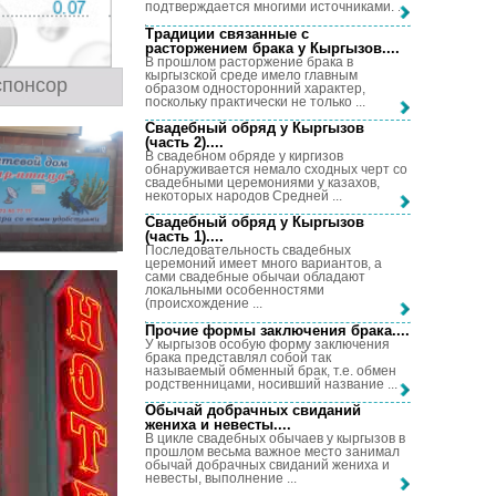
подтверждается многими источниками. ...
Традиции связанные с
расторжением брака у Кыргызов...
.
В прошлом расторжение брака в
кыргызской среде имело главным
спонсор
образом односторонний характер,
поскольку практически не только ...
Свадебный обряд у Кыргызов
(часть 2)...
.
В свадебном обряде у киргизов
обнаруживается немало сходных черт со
свадебными церемониями у казахов,
некоторых народов Средней ...
Свадебный обряд у Кыргызов
(часть 1)...
.
Последовательность свадебных
церемоний имеет много вариантов, а
сами свадебные обычаи обладают
локальными особенностями
(происхождение ...
Прочие формы заключения брака...
.
У кыргызов особую форму заключения
брака представлял собой так
называемый обменный брак, т.е. обмен
родственницами, носивший название ...
Обычай добрачных свиданий
жениха и невесты...
.
В цикле свадебных обычаев у кыргызов в
прошлом весьма важное место занимал
обычай добрачных свиданий жениха и
невесты, выполнение ...