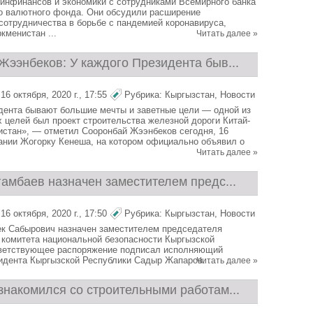
инфинансов и экономики с сотрудниками Всемирного банка
о валютного фонда. Они обсудили расширение
сотрудничества в борьбе с пандемией коронавируса,
кменистан ...
Читать далее »
Жээнбеков: У каждого Президента быв...
6 октября, 2020 г., 17:55
Рубрика:
Кыргызстан
,
Новости
дента бывают большие мечты и заветные цели — одной из
 целей был проект строительства железной дороги Китай-
истан», — отметил Сооронбай Жээнбеков сегодня, 16
дании Жогорку Кенеша, на котором официально объявил о
Читать далее »
амбаев назначен заместителем предс...
6 октября, 2020 г., 17:50
Рубрика:
Кыргызстан
,
Новости
к Сабырович назначен заместителем председателя
 комитета национальной безопасности Кыргызской
тветствующее распоряжение подписал исполняющий
идента Кыргызской Республики Садыр Жапаров. ...
Читать далее »
знакомился со строительными работам...