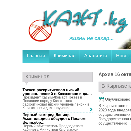
жизнь не сахар...
Главная
Криминал
Аналитика
Новос
Архив 16 октя
Криминал
В Кыргызста
Токаев раскритиковал низкий
уровень пенсий в Казахстане и да...
.
Президент Касым-Жомарт Токаев в
Опубликовано 1
Послании народу Казахстана
раскритиковал низкий уровень пенсий в
В Кыргызстане в 
Казахстане и дал поручение, ...
2020 года внедря
осуществляющих 
Первый зампред Данияр
Амангельдиев обсудил с Послом
Государственная 
Великобр...
.
осуществлению ..
Первый заместитель Председателя
Кабинета Министров Кыргызской