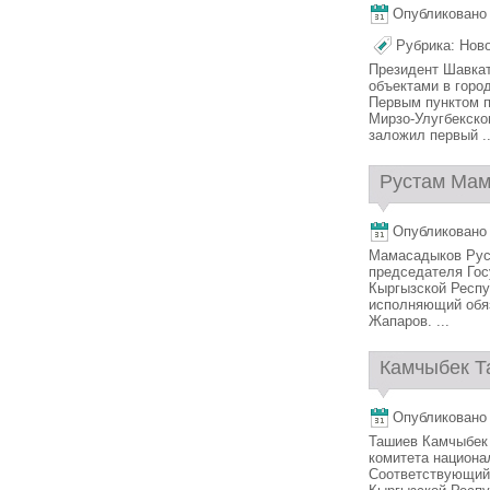
Опубликовано 1
Рубрика:
Нов
Президент Шавкат
объектами в горо
Первым пунктом п
Мирзо-Улугбекско
заложил первый ..
Рустам Мам
Опубликовано 1
Мамасадыков Рус
председателя Гос
Кыргызской Респу
исполняющий обя
Жапаров. ...
Камчыбек Т
Опубликовано 1
Ташиев Камчыбек
комитета национа
Соответствующий