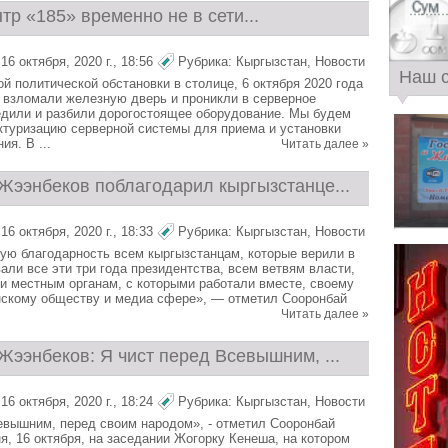
тр «185» временно не в сети...
6 октября, 2020 г., 18:56
Рубрика:
Кыргызстан
,
Новости
Наш 
й политической обстановки в столице, 6 октября 2020 года
 взломали железную дверь и проникли в серверное
дили и разбили дорогостоящее оборудование. Мы будем
ктуризацию серверной системы для приема и установки
ия. В ...
Читать далее »
Жээнбеков поблагодарил кыргызстанце...
6 октября, 2020 г., 18:33
Рубрика:
Кыргызстан
,
Новости
ю благодарность всем кыргызстанцам, которые верили в
али все эти три года президентства, всем ветвям власти,
и местным органам, с которыми работали вместе, своему
нскому обществу и медиа сфере», — отметил Сооронбай
Читать далее »
Жээнбеков: Я чист перед Всевышним, ...
6 октября, 2020 г., 18:24
Рубрика:
Кыргызстан
,
Новости
евышним, перед своим народом», - отметил Сооронбай
я, 16 октября, на заседании Жогорку Кенеша, на котором