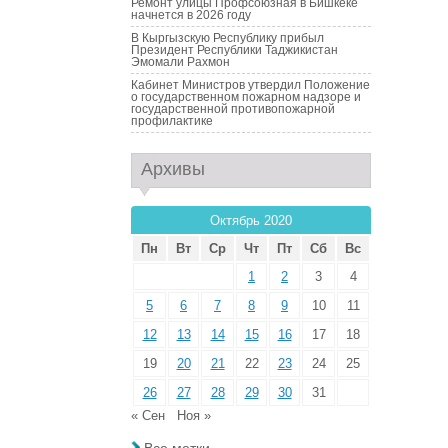
Ремонт улицы Профсоюзная в Бишкеке
начнется в 2026 году
В Кыргызскую Республику прибыл
Президент Республики Таджикистан
Эмомали Рахмон
Кабинет Министров утвердил Положение
о государственном пожарном надзоре и
государственной противопожарной
профилактике
Архивы
Октябрь 2020
Пн
Вт
Ср
Чт
Пт
Сб
Вс
1
2
3
4
5
6
7
8
9
10
11
12
13
14
15
16
17
18
19
20
21
22
23
24
25
26
27
28
29
30
31
« Сен
Ноя »