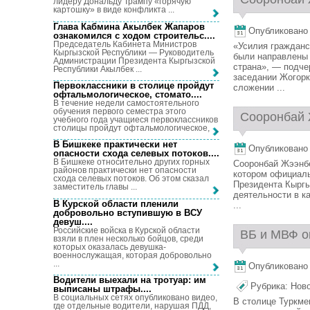
лидеру Дональду Трампу «горячую
картошку» в виде конфликта ...
Глава Кабмина Акылбек Жапаров
Опубликовано 1
ознакомился с ходом строительс...
.
Председатель Кабинета Министров
«Усилия гражданс
Кыргызской Республики — Руководитель
были направлены 
Администрации Президента Кыргызской
страна», — подче
Республики Акылбек ...
заседании Жогорк
Первоклассники в столице пройдут
сложении ...
офтальмологическое, стомато...
.
В течение недели самостоятельного
обучения первого семестра этого
Сооронбай Ж
учебного года учащиеся первоклассников
столицы пройдут офтальмологическое, ...
В Бишкеке практически нет
Опубликовано 1
опасности схода селевых потоков...
.
В Бишкеке относительно других горных
Сооронбай Жээнбе
районов практически нет опасности
котором официаль
схода селевых потоков. Об этом сказал
Президента Кыргы
заместитель главы ...
деятельности в к
В Курской области пленили
...
добровольно вступившую в ВСУ
девуш...
.
Российские войска в Курской области
ВБ и МВФ ок
взяли в плен несколько бойцов, среди
которых оказалась девушка-
военнослужащая, которая добровольно
...
Опубликовано 1
Водители выехали на тротуар: им
Рубрика:
Нов
выписаны штрафы...
.
В социальных сетях опубликовано видео,
В столице Туркме
где отдельные водители, нарушая ПДД,