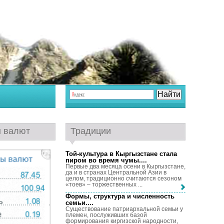
ы валют
Традиции
Той-культура в Кыргызстане стала
пиром во время чумы...
.
Первые два месяца осени в Кыргызстане,
да и в странах Центральной Азии в
целом, традиционно считаются сезоном
«тоев» – торжественных ...
Формы, структура и численность
семьи...
.
Существование патриархальной семьи у
племен, послуживших базой
формирования киргизской народности,