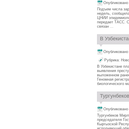
Опубликовано 1
Подъем числа зар
недель, сообщила
ЦНИИ эпидемиоло
передает ТАСС. О
связан ...
В Узбекиста
Опубликовано 1
Рубрика:
Нов
В Узбекистане п
выявления престу
выложенном ранее
Геномная регистр
биологического ма
Тургунбеков
Опубликовано 1
Тургунбеков Мирл
председателя Гос
Кыргызской Респу
исполняющий обя