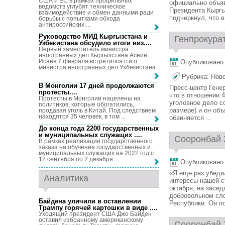
США и ЕС в рамках профильных
официально объяв
ведомств углубят техническое
Президента Кыргы
взаимодействие и обмен данными ради
подчеркнул, что в 
борьбы с попытками обхода
антироссийских ...
Руководство МИД Кыргызстана и
Генпрокура
Узбекистана обсудило итоги виз...
.
Первый заместитель министра
иностранных дел Кыргызстана Асеин
Исаев 7 февраля встретился с и.о.
Опубликовано 1
министра иностранных дел Узбекистана
...
Рубрика:
Нов
В Монголии 17 дней продолжаются
Пресс-центр Гене
протесты...
.
что в отношении 
Протесты в Монголии нацелены на
уголовное дело со
политиков, которые обогатились,
размере) и он об
продавая уголь в Китай. Под следствием
находятся 35 человек, в том ...
обвиняется ...
До конца года 2200 государственных
и муниципальных служащих ...
.
Сооронбай Ж
В рамках реализации государственного
заказа на обучение государственных и
муниципальных служащих на 2022 год с
12 сентября по 2 декабря ...
Опубликовано 1
«Я еще раз убеди
Аналитика
интересы нашей с
октября, на засе
добровольном сло
Байдена уличили в оставлении
Республики. Он по
Трампу горячей картошки в виде ...
.
Уходящий президент США Джо Байден
оставил избранному американскому
Сооронбай 