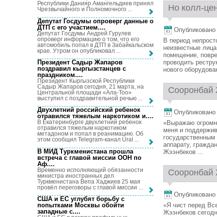
Республики Данияр Амангельдиев принял
Но колл-цен
Чрезвычайного и Полномочного ...
Депутат Госдумы опроверг данные о
ДТП с его участием...
.
Опубликовано 1
Депутат Госдумы Андрей Гурулев
опроверг информацию о том, что его
В период непросто
автомобиль попал в ДТП в Забайкальском
неизвестные лица
крае. Утром он опубликовал ...
помещение, повре
Президент Садыр Жапаров
проводить рестру
поздравил кыргызстанцев с
нового оборудован
праздником...
.
Президент Кыргызской Республики
Садыр Жапаров сегодня, 21 марта, на
Сооронбай 
Центральной площади «Ала-Тоо»
выступил с поздравительной речью ...
Двухлетний российский ребенок
Опубликовано 1
отравился тяжелым наркотиком и...
.
В Екатеринбурге двухлетний ребенок
«Выражаю огромну
отравился тяжелым наркотиком
меня и поддержив
метадоном и попал в реанимацию. Об
государственным 
этом сообщил Telegram-канал Ural ...
аппарату, гражда
В МИД Туркменистана прошла
Жээнбеков ...
встреча с главой миссии ООН по
Аф...
.
Временно исполняющий обязанности
Сооронбай 
министра иностранных дел
Туркменистана Вепа Хаджиев 25 мая
провёл переговоры с главой миссии ...
Опубликовано 1
США и ЕС углубят борьбу с
попытками Москвы обойти
«Я чист перед Вс
западные с...
.
Жээнбеков сегодн