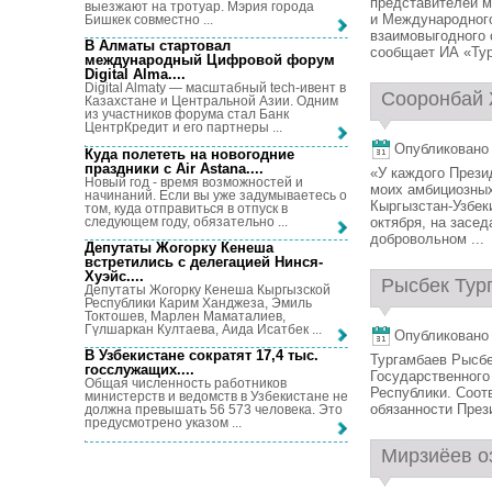
представителей м
выезжают на тротуар. Мэрия города
и Международног
Бишкек совместно ...
взаимовыгодного 
В Алматы стартовал
сообщает ИА «Тур
международный Цифровой форум
Digital Alma...
.
Digital Almaty — масштабный tech-ивент в
Сооронбай 
Казахстане и Центральной Азии. Одним
из участников форума стал Банк
ЦентрКредит и его партнеры ...
Опубликовано 1
Куда полететь на новогодние
праздники с Air Astana...
.
«У каждого Прези
Новый год - время возможностей и
моих амбициозных
начинаний. Если вы уже задумываетесь о
Кыргызстан-Узбек
том, куда отправиться в отпуск в
следующем году, обязательно ...
октября, на засе
добровольном ...
Депутаты Жогорку Кенеша
встретились с делегацией Нинся-
Хуэйс...
.
Рысбек Тург
Депутаты Жогорку Кенеша Кыргызской
Республики Карим Ханджеза, Эмиль
Токтошев, Марлен Маматалиев,
Гүлшаркан Култаева, Аида Исатбек ...
Опубликовано 1
В Узбекистане сократят 17,4 тыс.
Тургамбаев Рысбе
госслужащих...
.
Государственного
Общая численность работников
Республики. Соо
министерств и ведомств в Узбекистане не
обязанности През
должна превышать 56 573 человека. Это
предусмотрено указом ...
Мирзиёев о