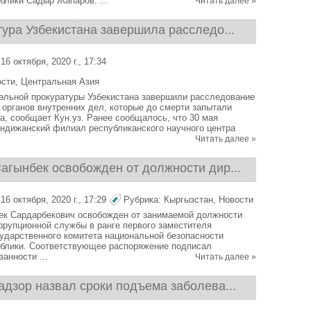
блики Садыр Жапаров. ...
Читать далее »
ура Узбекистана завершила расследо...
6 октября, 2020 г., 17:34
ости
,
Центральная Азия
альной прокуратуры Узбекистана завершили расследование
 органов внутренних дел, которые до смерти запытали
а, сообщает Кун.уз. Ранее сообщалось, что 30 мая
Андижанский филиал республиканского научного центра
Читать далее »
агынбек освобожден от должности дир...
6 октября, 2020 г., 17:29
Рубрика:
Кыргызстан
,
Новости
ек Сардарбекович освобожден от занимаемой должности
ррупционной службы в ранге первого заместителя
ударственного комитета национальной безопасности
блики. Соответствующее распоряжение подписал
анности ...
Читать далее »
адзор назвал сроки подъема заболева...