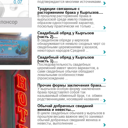
подтверждается многими источниками. ...
Традиции связанные с
расторжением брака у Кыргызов...
.
В прошлом расторжение брака в
кыргызской среде имело главным
спонсор
образом односторонний характер,
поскольку практически не только ...
Свадебный обряд у Кыргызов
(часть 2)...
.
В свадебном обряде у киргизов
обнаруживается немало сходных черт со
свадебными церемониями у казахов,
некоторых народов Средней ...
Свадебный обряд у Кыргызов
(часть 1)...
.
Последовательность свадебных
церемоний имеет много вариантов, а
сами свадебные обычаи обладают
локальными особенностями
(происхождение ...
Прочие формы заключения брака...
.
У кыргызов особую форму заключения
брака представлял собой так
называемый обменный брак, т.е. обмен
родственницами, носивший название ...
Обычай добрачных свиданий
жениха и невесты...
.
В цикле свадебных обычаев у кыргызов в
прошлом весьма важное место занимал
обычай добрачных свиданий жениха и
невесты, выполнение ...