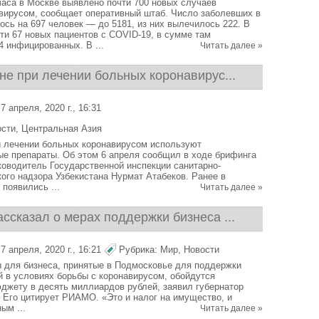
часа в Москве выявлено почти 700 новых случаев
вирусом, сообщает оперативный штаб. Число заболевших в
ось на 697 человек — до 5181, из них вылечилось 222. В
ти 67 новых пациентов с COVID-19, в сумме там
4 инфицированных. В ...
Читать далее »
не при лечении больных коронавирус...
 апреля, 2020 г., 16:31
ости
,
Центральная Азия
и лечении больных коронавирусом используют
е препараты. Об этом 6 апреля сообщил в ходе брифинга
оводитель Государственной инспекции санитарно-
ого надзора Узбекистана Нурмат Атабеков. Ранее в
появились ...
Читать далее »
ссказал о мерах поддержки бизнеса ...
 апреля, 2020 г., 16:21
Рубрика:
Мир
,
Новости
 для бизнеса, принятые в Подмосковье для поддержки
 в условиях борьбы с коронавирусом, обойдутся
джету в десять миллиардов рублей, заявил губернатор
 Его цитирует РИАМО. «Это и налог на имущество, и
ым ...
Читать далее »