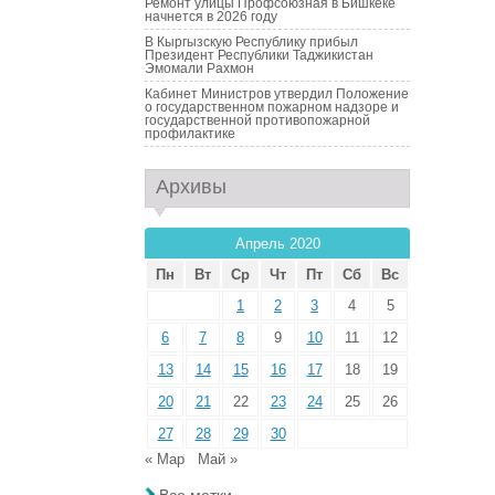
Ремонт улицы Профсоюзная в Бишкеке
начнется в 2026 году
В Кыргызскую Республику прибыл
Президент Республики Таджикистан
Эмомали Рахмон
Кабинет Министров утвердил Положение
о государственном пожарном надзоре и
государственной противопожарной
профилактике
Архивы
Апрель 2020
Пн
Вт
Ср
Чт
Пт
Сб
Вс
1
2
3
4
5
6
7
8
9
10
11
12
13
14
15
16
17
18
19
20
21
22
23
24
25
26
27
28
29
30
« Мар
Май »