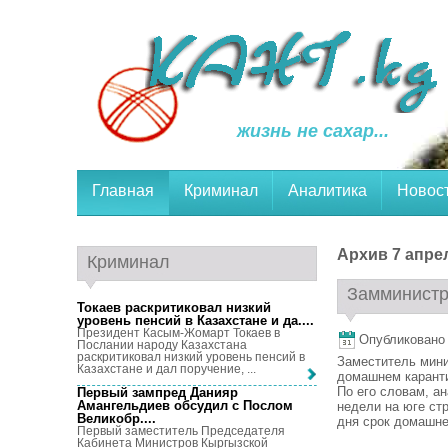
жизнь не сахар...
Главная
Криминал
Аналитика
Новос
Архив 7 апрел
Криминал
Замминистр
Токаев раскритиковал низкий
уровень пенсий в Казахстане и да...
.
Президент Касым-Жомарт Токаев в
Опубликовано 7
Послании народу Казахстана
раскритиковал низкий уровень пенсий в
Заместитель мини
Казахстане и дал поручение, ...
домашнем каранти
По его словам, а
Первый зампред Данияр
Амангельдиев обсудил с Послом
недели на юге ст
Великобр...
.
дня срок домашнег
Первый заместитель Председателя
Кабинета Министров Кыргызской