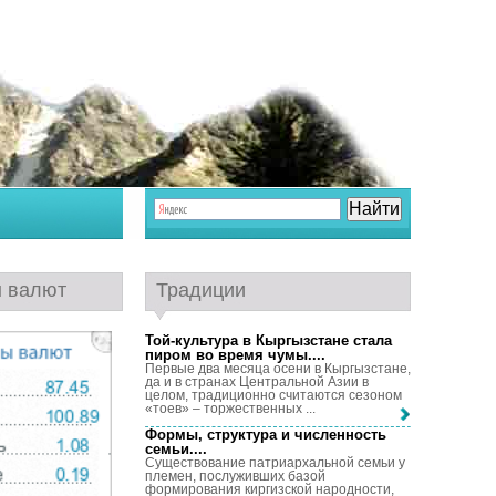
ы валют
Традиции
Той-культура в Кыргызстане стала
пиром во время чумы...
.
Первые два месяца осени в Кыргызстане,
да и в странах Центральной Азии в
целом, традиционно считаются сезоном
«тоев» – торжественных ...
Формы, структура и численность
семьи...
.
Существование патриархальной семьи у
племен, послуживших базой
формирования киргизской народности,