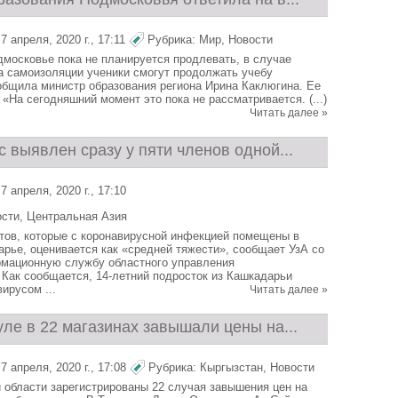
 апреля, 2020 г., 17:11
Рубрика:
Мир
,
Новости
дмосковье пока не планируется продлевать, в случае
 самоизоляции ученики смогут продолжать учебу
общила министр образования региона Ирина Каклюгина. Ее
«На сегодняшний момент это пока не рассматривается. (...)
Читать далее »
 выявлен сразу у пяти членов одной...
 апреля, 2020 г., 17:10
ости
,
Центральная Азия
тов, которые с коронавирусной инфекцией помещены в
арье, оценивается как «средней тяжести», сообщает УзА со
рмационную службу областного управления
 Как сообщается, 14-летний подросток из Кашкадарьи
ирусом ...
Читать далее »
ле в 22 магазинах завышали цены на...
 апреля, 2020 г., 17:08
Рубрика:
Кыргызстан
,
Новости
 области зарегистрированы 22 случая завышения цен на