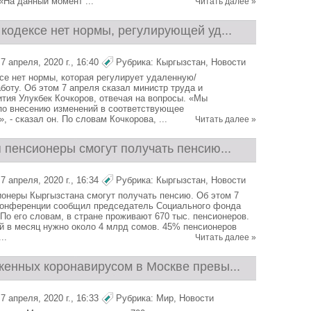
«На данный момент ...
Читать далее »
кодексе нет нормы, регулирующей уд...
 апреля, 2020 г., 16:40
Рубрика:
Кыргызстан
,
Новости
се нет нормы, которая регулирует удаленную/
боту. Об этом 7 апреля сказал министр труда и
ития Улукбек Кочкоров, отвечая на вопросы. «Мы
по внесению изменений в соответствующее
, - сказал он. По словам Кочкорова, ...
Читать далее »
 пенсионеры смогут получать пенсию...
 апреля, 2020 г., 16:34
Рубрика:
Кыргызстан
,
Новости
ионеры Кыргызстана смогут получать пенсию. Об этом 7
-конференции сообщил председатель Социального фонда
По его словам, в стране проживают 670 тыс. пенсионеров.
й в месяц нужно около 4 млрд сомов. 45% пенсионеров
..
Читать далее »
женных коронавирусом в Москве превы...
 апреля, 2020 г., 16:33
Рубрика:
Мир
,
Новости