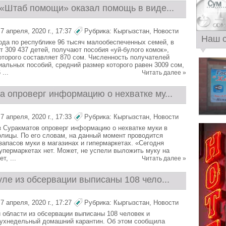
 «Штаб помощи» оказал помощь в виде...
 апреля, 2020 г., 17:37
Рубрика:
Кыргызстан
,
Новости
Наш 
года по республике 96 тысяч малообеспеченных семей, в
т 309 437 детей, получают пособия «уй-булого комок»,
оторого составляет 870 сом. Численность получателей
альных пособий, средний размер которого равен 3009 сом,
...
Читать далее »
а опроверг информацию о нехватке му...
 апреля, 2020 г., 17:33
Рубрика:
Кыргызстан
,
Новости
 Суракматов опроверг информацию о нехватке муки в
олицы. По его словам, на данный момент проводится
запасов муки в магазинах и гипермаркетах. «Сегодня
супермаркетах нет. Может, не успели выложить муку на
т, ...
Читать далее »
ле из обсервации выписаны 108 чело...
 апреля, 2020 г., 17:27
Рубрика:
Кыргызстан
,
Новости
 области из обсервации выписаны 108 человек и
вухнедельный домашний карантин. Об этом сообщила