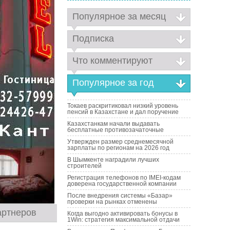
Популярное за месяц
Подписка
Что комментируют
Популярное за год
Токаев раскритиковал низкий уровень
пенсий в Казахстане и дал поручение
Казахстанкам начали выдавать
бесплатные противозачаточные
Утвержден размер среднемесячной
зарплаты по регионам на 2026 год
В Шымкенте наградили лучших
строителей
Регистрация телефонов по IMEI-кодам
доверена государственной компании
После внедрения системы «Базар»
проверки на рынках отменены
артнеров
Когда выгодно активировать бонусы в
1Win: стратегия максимальной отдачи