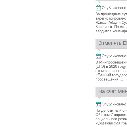
Опубликовано 7
За прошедшие сут
зарегистрировано
Жалал-Абад и Суз
брифинга. По его
вводится комендан
Отменять ЕГ
Опубликовано 7
В Минпросвещения
(ЕГЭ) в 2020 году
этом заявил глав
«Единый государс
просвещения ...
На счет Мин
Опубликовано 7
На депозитный сче
Об этом 7 апреля
социального разви
нуждающихся граж