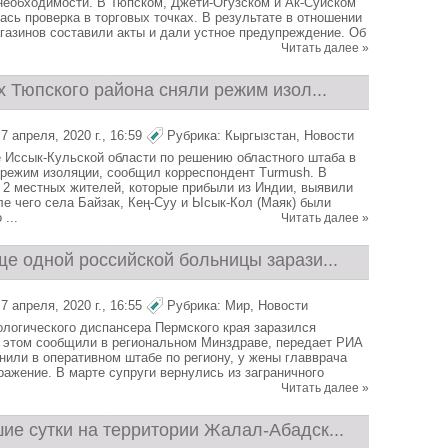
необходимости. В Тюпском, Джети-Огузском и Ак-Суйском
ась проверка в торговых точках. В результате в отношении
газинов составили акты и дали устное предупреждение. Об
Читать далее »
х Тюпского района сняли режим изол...
 апреля, 2020 г., 16:59
Рубрика:
Кыргызстан
,
Новости
 Иссык-Кульской области по решению областного штаба в
 режим изоляции, сообщил корреспондент Turmush. В
 2 местных жителей, которые прибыли из Индии, выявили
ле чего села Байзак, Кең-Суу и Ысык-Кол (Маяк) были
...
Читать далее »
е одной российской больницы зарази...
 апреля, 2020 г., 16:55
Рубрика:
Мир
,
Новости
ологического диспансера Пермского края заразился
 этом сообщили в региональном Минздраве, передает РИА
чнили в оперативном штабе по региону, у жены главврача
ражение. В марте супруги вернулись из заграничного
Читать далее »
ие сутки на территории Жалал-Абадск...