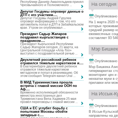
Республики Данияр Амангельдиев принял
На сегодня
Чрезвычайного и Полномочного ...
Депутат Госдумы опроверг данные о
ДТП с его участием...
.
Опубликовано 7
Депутат Госдумы Андрей Гурулев
опроверг информацию о том, что его
На 1 марта 2020 
автомобиль попал в ДТП в Забайкальском
которых проживае
крае. Утром он опубликовал ...
средний размер к
Президент Садыр Жапаров
ежемесячных соци
поздравил кыргызстанцев с
составляет 93 546 
праздником...
.
Президент Кыргызской Республики
Садыр Жапаров сегодня, 21 марта, на
Мэр Бишкек
Центральной площади «Ала-Тоо»
выступил с поздравительной речью ...
Двухлетний российский ребенок
Опубликовано 7
отравился тяжелым наркотиком и...
.
В Екатеринбурге двухлетний ребенок
Мэр Бишкека Азиз
отравился тяжелым наркотиком
гипермаркетах ст
метадоном и попал в реанимацию. Об
мониторинг цен и 
этом сообщил Telegram-канал Ural ...
нехватки муки в 
В МИД Туркменистана прошла
прилавки или може
встреча с главой миссии ООН по
Аф...
.
Временно исполняющий обязанности
На Иссык-Ку
министра иностранных дел
Туркменистана Вепа Хаджиев 25 мая
провёл переговоры с главой миссии ...
Опубликовано 7
США и ЕС углубят борьбу с
попытками Москвы обойти
В Иссык-Кульской
западные с...
.
направлены на д