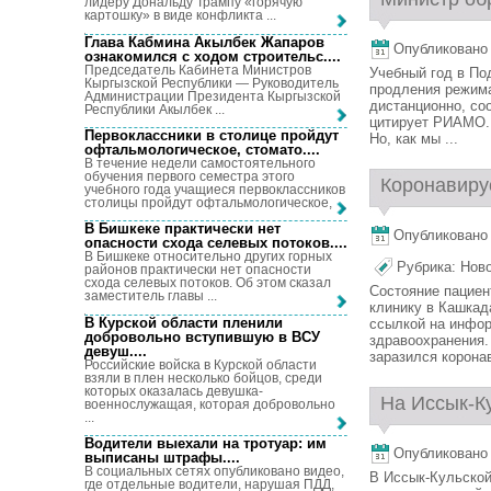
лидеру Дональду Трампу «горячую
картошку» в виде конфликта ...
Глава Кабмина Акылбек Жапаров
Опубликовано 7
ознакомился с ходом строительс...
.
Председатель Кабинета Министров
Учебный год в По
Кыргызской Республики — Руководитель
продления режима
Администрации Президента Кыргызской
дистанционно, со
Республики Акылбек ...
цитирует РИАМО. 
Первоклассники в столице пройдут
Но, как мы ...
офтальмологическое, стомато...
.
В течение недели самостоятельного
обучения первого семестра этого
Коронавирус
учебного года учащиеся первоклассников
столицы пройдут офтальмологическое, ...
В Бишкеке практически нет
Опубликовано 7
опасности схода селевых потоков...
.
В Бишкеке относительно других горных
Рубрика:
Нов
районов практически нет опасности
схода селевых потоков. Об этом сказал
Состояние пациен
заместитель главы ...
клинику в Кашкад
В Курской области пленили
ссылкой на инфо
добровольно вступившую в ВСУ
здравоохранения.
девуш...
.
заразился коронав
Российские войска в Курской области
взяли в плен несколько бойцов, среди
которых оказалась девушка-
На Иссык-Ку
военнослужащая, которая добровольно
...
Водители выехали на тротуар: им
Опубликовано 7
выписаны штрафы...
.
В социальных сетях опубликовано видео,
В Иссык-Кульской
где отдельные водители, нарушая ПДД,