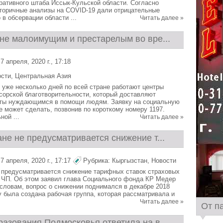
ративного штаба Иссык-Кульской области. Согласно
торичные анализы на COVID-19 дали отрицательные
 в обсервации области ...
Читать далее »
ане малоимущим и престарелым во вре...
 апреля, 2020 г., 17:18
ости
,
Центральная Азия
т уже несколько дней по всей стране работают центры
сорской благотворительности, который доставляют
еты нуждающимся в помощи людям. Заявку на социальную
 может сделать, позвонив по короткому номеру 1197.
ой ...
Читать далее »
не не предусматривается снижение т...
 апреля, 2020 г., 17:17
Рубрика:
Кыргызстан
,
Новости
 предусматривается снижение тарифных ставок страховых
 ЧП. Об этом заявил глава Социального фонда КР Медер
 словам, вопрос о снижении поднимался в декабре 2018
у была создана рабочая группа, которая рассматривала и
Читать далее »
От п
азования Подмосковья ответила на в...