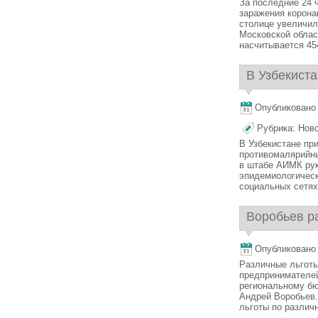
За последние 24 
заражения корона
столице увеличил
Московской облас
насчитывается 45
В Узбекиста
Опубликовано 7
Рубрика:
Нов
В Узбекистане пр
противомалярийны
в штабе АИМК рук
эпидемиологическ
социальных сетях 
Воробьев ра
Опубликовано 7
Различные льготы
предпринимателей
региональному бю
Андрей Воробьев.
льготы по различн