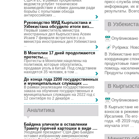
США и ЕС в рамках профильных
пресс-служба опе
ведомств углубят техническое
информации, их в
взаимодействие и обмен данными ради
результаты. Всего
борьбы с попытками обхода
антироссийских ...
Руководство МИД Кыргызстана и
В Узбекист
Узбекистана обсудило итоги виз...
.
Первый заместитель министра
иностранных дел Кыргызстана Асеин
Исаев 7 февраля встретился с и.о.
Опубликовано 7
министра иностранных дел Узбекистана
...
Рубрика:
Нов
В Монголии 17 дней продолжаются
В Узбекистане во
протесты...
.
координации спон
Протесты в Монголии нацелены на
продуктовые пак
политиков, которые обогатились,
помощь население
продавая уголь в Китай. Под следствием
находятся 35 человек, в том ...
Продукты социальн
До конца года 2200 государственных
и муниципальных служащих ...
.
В Кыргызста
В рамках реализации государственного
заказа на обучение государственных и
муниципальных служащих на 2022 год с
12 сентября по 2 декабря ...
Опубликовано 7
В Кыргызстане не
Аналитика
взносов в режиме
Ирсалиев. По его
года. «В 2019 год
Байдена уличили в оставлении
изучала этот ...
Трампу горячей картошки в виде ...
.
Уходящий президент США Джо Байден
оставил избранному американскому
Министр обр