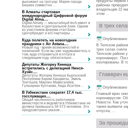
продукты первой 
выезжают на тротуар. Мэрия города
районах проводил
Бишкек совместно ...
владельцев 22 ма
В Алматы стартовал
этом ...
международный Цифровой форум
Digital Alma...
.
Digital Almaty — масштабный tech-ивент в
В трех села
Казахстане и Центральной Азии. Одним
из участников форума стал Банк
ЦентрКредит и его партнеры ...
Опубликовано 7
Куда полететь на новогодние
праздники с Air Astana...
.
В Тюпском районе
Новый год - время возможностей и
трех селах сняли
начинаний. Если вы уже задумываетесь о
Тюпском районе у
том, куда отправиться в отпуск в
следующем году, обязательно ...
коронавирус. Пос
изолированы. В то 
Депутаты Жогорку Кенеша
встретились с делегацией Нинся-
Хуэйс...
.
Главврач ещ
Депутаты Жогорку Кенеша Кыргызской
Республики Карим Ханджеза, Эмиль
Токтошев, Марлен Маматалиев,
Гүлшаркан Култаева, Аида Исатбек ...
Опубликовано 7
В Узбекистане сократят 17,4 тыс.
Главный врач онк
госслужащих...
.
коронаврусом. Об
Общая численность работников
Новости. Как уто
министерств и ведомств в Узбекистане не
также выявили за
должна превышать 56 573 человека. Это
предусмотрено указом ...
отпуска, ...
За прошедш