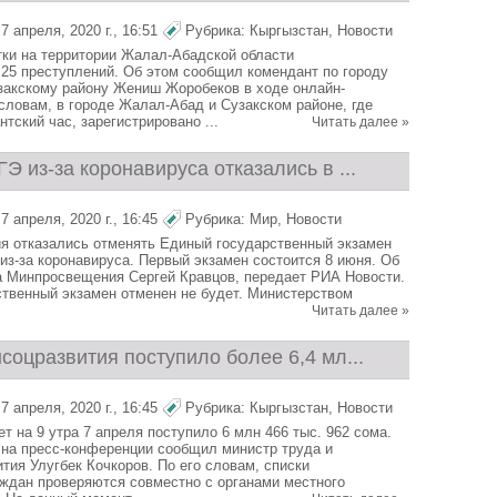
 апреля, 2020 г., 16:51
Рубрика:
Кыргызстан
,
Новости
ки на территории Жалал-Абадской области
 25 преступлений. Об этом сообщил комендант по городу
акскому району Жениш Жоробеков в ходе онлайн-
 словам, в городе Жалал-Абад и Сузакском районе, где
тский час, зарегистрировано ...
Читать далее »
Э из-за коронавируса отказались в ...
 апреля, 2020 г., 16:45
Рубрика:
Мир
,
Новости
 отказались отменять Единый государственный экзамен
 из-за коронавируса. Первый экзамен состоится 8 июня. Об
а Минпросвещения Сергей Кравцов, передает РИА Новости.
твенный экзамен отменен не будет. Министерством
Читать далее »
соцразвития поступило более 6,4 мл...
 апреля, 2020 г., 16:45
Рубрика:
Кыргызстан
,
Новости
т на 9 утра 7 апреля поступило 6 млн 466 тыс. 962 сома.
 на пресс-конференции сообщил министр труда и
тия Улугбек Кочкоров. По его словам, списки
дан проверяются совместно с органами местного