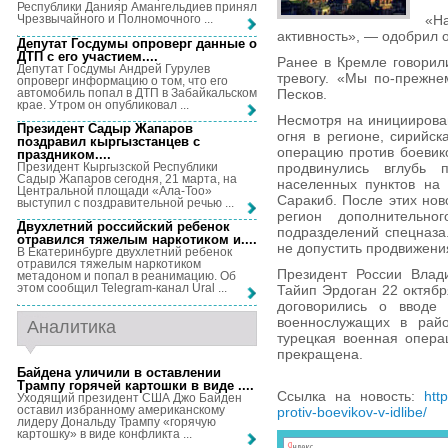
Республики Данияр Амангельдиев принял
«Н
Чрезвычайного и Полномочного ...
активность», — одобрил 
Депутат Госдумы опроверг данные о
ДТП с его участием...
.
Ранее в Кремле говорил
Депутат Госдумы Андрей Гурулев
тревогу. «Мы по-прежне
опроверг информацию о том, что его
автомобиль попал в ДТП в Забайкальском
Песков.
крае. Утром он опубликовал ...
Несмотря на инициирова
Президент Садыр Жапаров
огня в регионе, сирийс
поздравил кыргызстанцев с
операцию против боевик
праздником...
.
Президент Кыргызской Республики
продвинулись вглубь 
Садыр Жапаров сегодня, 21 марта, на
населенных пунктов на 
Центральной площади «Ала-Тоо»
Саракиб. После этих нов
выступил с поздравительной речью ...
регион дополнительног
Двухлетний российский ребенок
подразделений спецназа.
отравился тяжелым наркотиком и...
.
не допустить продвижени
В Екатеринбурге двухлетний ребенок
отравился тяжелым наркотиком
Президент России Влад
метадоном и попал в реанимацию. Об
этом сообщил Telegram-канал Ural ...
Тайип Эрдоган 22 октябр
договорились о вводе 
военнослужащих в райо
Аналитика
турецкая военная опера
прекращена.
Байдена уличили в оставлении
Трампу горячей картошки в виде ...
.
Ссылка на новость:
htt
Уходящий президент США Джо Байден
оставил избранному американскому
protiv-boevikov-v-idlibe/
лидеру Дональду Трампу «горячую
картошку» в виде конфликта ...