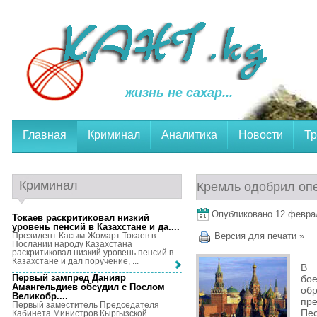
жизнь не сахар...
Главная
Криминал
Аналитика
Новости
Тр
Криминал
Кремль одобрил оп
Опубликовано 12 февраля
Токаев раскритиковал низкий
уровень пенсий в Казахстане и да...
.
Президент Касым-Жомарт Токаев в
Версия для печати »
Послании народу Казахстана
раскритиковал низкий уровень пенсий в
Казахстане и дал поручение, ...
В 
Первый зампред Данияр
бое
Амангельдиев обсудил с Послом
об
Великобр...
.
пр
Первый заместитель Председателя
Пес
Кабинета Министров Кыргызской