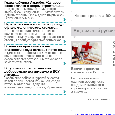
Глава Кабмина Акылбек Жапаров
ознакомился с ходом строительс...
.
Председатель Кабинета Министров
Кыргызской Республики — Руководитель
Администрации Президента Кыргызской
Новость прочитана 490 ра
Республики Акылбек ...
Первоклассники в столице пройдут
офтальмологическое, стомато...
.
Еще из этой рубри
В течение недели самостоятельного
обучения первого семестра этого
учебного года учащиеся первоклассников
столицы пройдут офтальмологическое, ...
В Бишкеке практически нет
опасности схода селевых потоков...
.
М
В Бишкеке относительно других горных
п
районов практически нет опасности
схода селевых потоков. Об этом сказал
Г
заместитель главы ...
К
В Курской области пленили
Врачи оценили
добровольно вступившую в ВСУ
готовность Росси...
девуш...
.
Российские войска в Курской области
Российские врачи
взяли в плен несколько бойцов, среди
оценили вероятность
которых оказалась девушка-
эпидемии китайского
военнослужащая, которая добровольно
коронавируса в России,
...
а также ...
Читать далее »