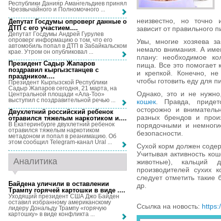
Республики Данияр Амангельдиев принял
Чрезвычайного и Полномочного ...
неизвестно, но точно 
Депутат Госдумы опроверг данные о
ДТП с его участием...
.
зависит от правильного п
Депутат Госдумы Андрей Гурулев
опроверг информацию о том, что его
Увы, многие хозяева з
автомобиль попал в ДТП в Забайкальском
немало внимания. А име
крае. Утром он опубликовал ...
плану: необходимое кол
Президент Садыр Жапаров
пища. Все это помогает 
поздравил кыргызстанцев с
и крепкой. Конечно, не
праздником...
.
чтобы готовить еду для п
Президент Кыргызской Республики
Садыр Жапаров сегодня, 21 марта, на
Однако, это и не нужно
Центральной площади «Ала-Тоо»
выступил с поздравительной речью ...
кошек
. Правда, приде
осторожно и внимательн
Двухлетний российский ребенок
разных брендов и прои
отравился тяжелым наркотиком и...
.
В Екатеринбурге двухлетний ребенок
порядочными и немноги
отравился тяжелым наркотиком
безопасности.
метадоном и попал в реанимацию. Об
этом сообщил Telegram-канал Ural ...
Сухой корм должен соде
Учитывая активность кош
Аналитика
животные), кальций 
производителей сухих 
следует отметить такие 
Байдена уличили в оставлении
др.
Трампу горячей картошки в виде ...
.
Уходящий президент США Джо Байден
оставил избранному американскому
Ссылка на новость:
https
лидеру Дональду Трампу «горячую
картошку» в виде конфликта ...