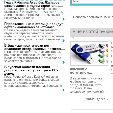
Глава Кабмина Акылбек Жапаров
ознакомился с ходом строительс...
.
Председатель Кабинета Министров
Кыргызской Республики — Руководитель
Администрации Президента Кыргызской
Новость прочитана 1531 р
Республики Акылбек ...
Первоклассники в столице пройдут
офтальмологическое, стомато...
.
В течение недели самостоятельного
Еще из этой рубри
обучения первого семестра этого
учебного года учащиеся первоклассников
столицы пройдут офтальмологическое, ...
В Бишкеке практически нет
опасности схода селевых потоков...
.
п
В Бишкеке относительно других горных
районов практически нет опасности
схода селевых потоков. Об этом сказал
т
заместитель главы ...
Ч
п
В Курской области пленили
Флешки с
к
добровольно вступившую в ВСУ
логотипом...
.
девуш...
.
Российские войска в Курской области
В кармане или сумке
взяли в плен несколько бойцов, среди
любого человека
которых оказалась девушка-
сегодня можно найти
военнослужащая, которая добровольно
флешку. В век
...
цифровых технологий ...
Читать далее »