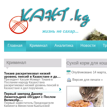
жизнь не сахар...
Главная
Криминал
Аналитика
Новости
Тр
Криминал
Сухой корм для кош
Опубликовано 14 марта, 
Токаев раскритиковал низкий
уровень пенсий в Казахстане и да...
.
Президент Касым-Жомарт Токаев в
Версия для печати »
Послании народу Казахстана
раскритиковал низкий уровень пенсий в
Казахстане и дал поручение, ...
Первый зампред Данияр
Амангельдиев обсудил с Послом
Великобр...
.
Первый заместитель Председателя
Кабинета Министров Кыргызской