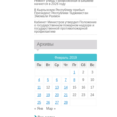
Ремонт улицы Профсоюзная в Бишкеке
начнется в 2026 году
В Кыргызскую Республику прибыл
Президент Республики Таджикистан
Эмомали Рахмон
Кабинет Министров утвердил Положение
о государственном пожарном надзоре и
государственной противопожарной
профилактике
Архивы
Февраль 2019
Пн
Вт
Ср
Чт
Пт
Сб
Вс
1
2
3
4
5
6
7
8
9
10
11
12
13
14
15
16
17
18
19
20
21
22
23
24
25
26
27
28
« Янв
Мар »