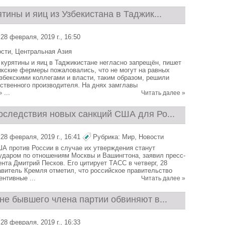
тины и яиц из Узбекистана в Таджик...
28 февраля, 2019 г., 16:50
ости
,
Центральная Азия
 курятины и яиц в Таджикистане негласно запрещён, пишет
кские фермеры пожаловались, что не могут на равных
узбекскими коллегами и власти, таким образом, решили
ственного производителя. На днях замглавы
 ...
Читать далее »
оследствия новых санкций США для Ро...
28 февраля, 2019 г., 16:41
Рубрика:
Мир
,
Новости
А против России в случае их утверждения станут
даром по отношениям Москвы и Вашингтона, заявил пресс-
нта Дмитрий Песков. Его цитирует ТАСС в четверг, 28
витель Кремля отметил, что российское правительство
нтивные ...
Читать далее »
не бывшего члена партии обвиняют в...
28 февраля, 2019 г., 16:33