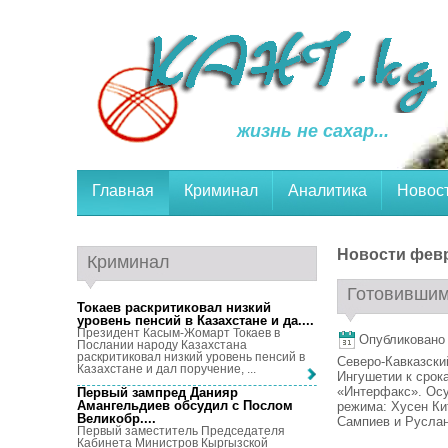
жизнь не сахар...
Главная
Криминал
Аналитика
Новос
Новости февр
Криминал
Готовившим 
Токаев раскритиковал низкий
уровень пенсий в Казахстане и да...
.
Президент Касым-Жомарт Токаев в
Опубликовано 
Послании народу Казахстана
раскритиковал низкий уровень пенсий в
Северо-Кавказски
Казахстане и дал поручение, ...
Ингушетии к срока
«Интерфакс». Осу
Первый зампред Данияр
Амангельдиев обсудил с Послом
режима: Хусен Ки
Великобр...
.
Сампиев и Руслан 
Первый заместитель Председателя
Кабинета Министров Кыргызской