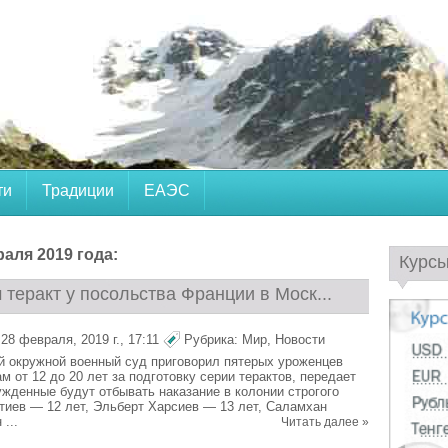
ти
Традиции
ЕАЭС
аля 2019 годa:
Курс
теракт у посольства Франции в Моск...
28 февраля, 2019 г., 17:11
Рубрика:
Мир
,
Новости
й окружной военный суд приговорил пятерых уроженцев
м от 12 до 20 лет за подготовку серии терактов, передает
жденные будут отбывать наказание в колонии строгого
тиев — 12 лет, Эльберт Харсиев — 13 лет, Саламхан
...
Читать далее »