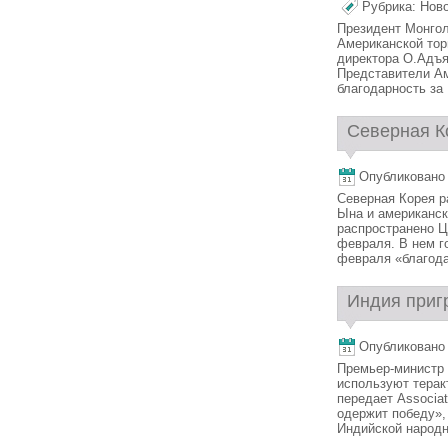
Рубрика:
Нов
Президент Монгол
Американской тор
директора О.Адъя
Представители Ам
благодарность за .
Северная Ко
Опубликовано 
Северная Корея р
Ына и американск
распространено Ц
февраля. В нем г
февраля «благодар
Индия приг
Опубликовано 
Премьер-министр 
используют терак
передает Associat
одержит победу»,
Индийской народно