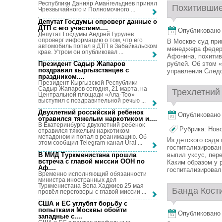
Республики Данияр Амангельдиев принял
Похитившие 
Чрезвычайного и Полномочного ...
Депутат Госдумы опроверг данные о
ДТП с его участием...
.
Опубликовано 
Депутат Госдумы Андрей Гурулев
опроверг информацию о том, что его
В Москве суд при
автомобиль попал в ДТП в Забайкальском
менеджера федер
крае. Утром он опубликовал ...
Афонина, похитив
Президент Садыр Жапаров
рублей. Об этом 
поздравил кыргызстанцев с
управления Следс
праздником...
.
Президент Кыргызской Республики
Садыр Жапаров сегодня, 21 марта, на
Трехлетний 
Центральной площади «Ала-Тоо»
выступил с поздравительной речью ...
Двухлетний российский ребенок
Опубликовано 
отравился тяжелым наркотиком и...
.
В Екатеринбурге двухлетний ребенок
Рубрика:
Нов
отравился тяжелым наркотиком
метадоном и попал в реанимацию. Об
Из детского сада
этом сообщил Telegram-канал Ural ...
госпитализирован
В МИД Туркменистана прошла
выпил уксус, пер
встреча с главой миссии ООН по
Каким образом у 
Аф...
.
госпитализировали
Временно исполняющий обязанности
министра иностранных дел
Туркменистана Вепа Хаджиев 25 мая
Банда Кости
провёл переговоры с главой миссии ...
США и ЕС углубят борьбу с
попытками Москвы обойти
Опубликовано 
западные с...
.