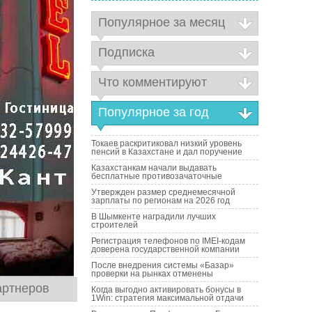
Популярное за месяц
Подписка
Что комментируют
Популярное за год
Токаев раскритиковал низкий уровень
пенсий в Казахстане и дал поручение
Казахстанкам начали выдавать
бесплатные противозачаточные
Утвержден размер среднемесячной
зарплаты по регионам на 2026 год
В Шымкенте наградили лучших
строителей
Регистрация телефонов по IMEI-кодам
доверена государственной компании
После внедрения системы «Базар»
проверки на рынках отменены
артнеров
Когда выгодно активировать бонусы в
1Win: стратегия максимальной отдачи