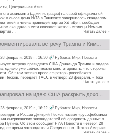
ости
,
Центральная Азия
ного хокимията (администрации) на своей официальной
ook о сносе дома №78 в Ташкенте завершилось скандалом
ователей и члена правящей партии УзЛиДеп, сообщает
иком скандала в сети оказался житель столицы Исмаил
артии ...
Читать далее »
комментировала встречу Трампа и Ким...
28 февраля, 2019 г., 16:30
Рубрика:
Мир
,
Новости
ирует встречу президента США Дональда Трампа и лидера
, однако уже сейчас можно констатировать, что стороны
сти. Об этом заявил пресс-секретарь российского
ий Песков, передает ТАСС в четверг, 28 февраля. «Пока
Читать далее »
еагировал на идею США раскрыть дохо...
28 февраля, 2019 г., 16:22
Рубрика:
Мир
,
Новости
президента России Дмитрий Песков назвал «русофобскими
ния американских законодателей обнародовать данные о
а Путина. Об этом сообщает РИА Новости в четверг, 28
леднее время законодатели Соединенных Штатов Америки
Читать далее »