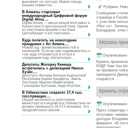
выезжают на тротуар. Мэрия города
Бишкек совместно ...
Рубрика:
Нов
В Алматы стартовал
Сообщение столич
международный Цифровой форум
странице в Faceb
Digital Alma...
.
с участием польз
Digital Almaty — масштабный tech-ивент в
«Nuz.uz». Зачинщ
Казахстане и Центральной Азии. Одним
из участников форума стал Банк
Бахадиров, член п
ЦентрКредит и его партнеры ...
Куда полететь на новогодние
Москва про
праздники с Air Astana...
.
Новый год - время возможностей и
начинаний. Если вы уже задумываетесь о
том, куда отправиться в отпуск в
Опубликовано 
следующем году, обязательно ...
Кремль проанализ
Депутаты Жогорку Кенеша
КНДР Ким Чен Ына
встретились с делегацией Нинся-
не проявили гибко
Хуэйс...
.
президента Дмитр
Депутаты Жогорку Кенеша Кыргызской
создается ...
Республики Карим Ханджеза, Эмиль
Токтошев, Марлен Маматалиев,
Гүлшаркан Култаева, Аида Исатбек ...
Кремль отр
В Узбекистане сократят 17,4 тыс.
госслужащих...
.
Общая численность работников
министерств и ведомств в Узбекистане не
Опубликовано 
должна превышать 56 573 человека. Это
Пресс-секретарь 
предусмотрено указом ...
потугами» намере
доходах Владимир
февраля. «В пос
предпочитают ...