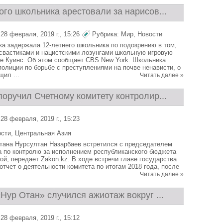
го школьника арестовали за нарисов...
28 февраля, 2019 г., 15:26
Рубрика:
Мир
,
Новости
а задержала 12-летнего школьника по подозрению в том,
 свастиками и нацистскими лозунгами школьную игровую
е Куинс. Об этом сообщает CBS New York. Школьника
полиции по борьбе с преступлениями на почве ненависти, о
щил ...
Читать далее »
оручил Счетному комитету контролир...
28 февраля, 2019 г., 15:23
ости
,
Центральная Азия
тана Нурсултан Назарбаев встретился с председателем
а по контролю за исполнением республиканского бюджета
ой, передает Zakon.kz. В ходе встречи главе государства
отчет о деятельности комитета по итогам 2018 года, после
Читать далее »
Нур Отан» случился ажиотаж вокруг ...
28 февраля, 2019 г., 15:12