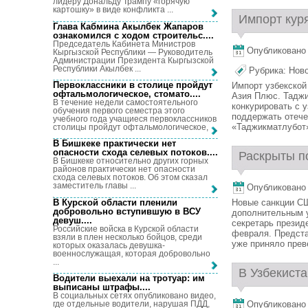
лидеру Дональду Трампу «горячую
картошку» в виде конфликта ...
Импорт куря
Глава Кабмина Акылбек Жапаров
ознакомился с ходом строительс...
.
Председатель Кабинета Министров
Опубликовано 
Кыргызской Республики — Руководитель
Администрации Президента Кыргызской
Республики Акылбек ...
Рубрика:
Нов
Первоклассники в столице пройдут
Импорт узбекской
офтальмологическое, стомато...
.
Азия Плюс. Таджи
В течение недели самостоятельного
конкурировать с 
обучения первого семестра этого
поддержать отече
учебного года учащиеся первоклассников
«Таджикматлубот»
столицы пройдут офтальмологическое, ...
В Бишкеке практически нет
опасности схода селевых потоков...
.
Раскрыты п
В Бишкеке относительно других горных
районов практически нет опасности
схода селевых потоков. Об этом сказал
заместитель главы ...
Опубликовано 
В Курской области пленили
Новые санкции СШ
добровольно вступившую в ВСУ
дополнительным у
девуш...
.
секретарь президе
Российские войска в Курской области
февраля. Предста
взяли в плен несколько бойцов, среди
уже приняло преве
которых оказалась девушка-
военнослужащая, которая добровольно
...
В Узбекиста
Водители выехали на тротуар: им
выписаны штрафы...
.
В социальных сетях опубликовано видео,
где отдельные водители, нарушая ПДД,
Опубликовано 