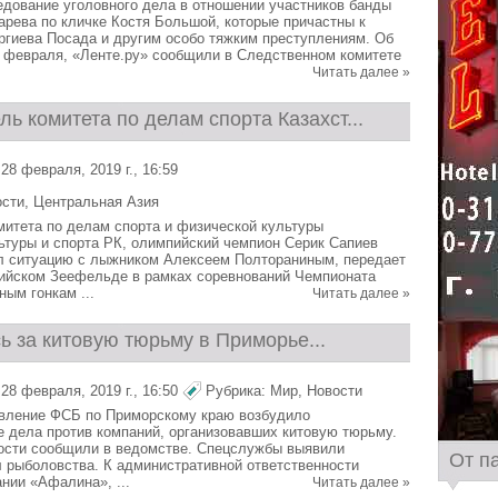
дование уголовного дела в отношении участников банды
арева по кличке Костя Большой, которые причастны к
ргиева Посада и другим особо тяжким преступлениям. Об
28 февраля, «Ленте.ру» сообщили в Следственном комитете
Читать далее »
ь комитета по делам спорта Казахст...
28 февраля, 2019 г., 16:59
ости
,
Центральная Азия
итета по делам спорта и физической культуры
ьтуры и спорта РК, олимпийский чемпион Серик Сапиев
л ситуацию с лыжником Алексеем Полтораниным, передает
рийском Зеефельде в рамках соревнований Чемпионата
ным гонкам ...
Читать далее »
 за китовую тюрьму в Приморье...
28 февраля, 2019 г., 16:50
Рубрика:
Мир
,
Новости
авление ФСБ по Приморскому краю возбудило
 дела против компаний, организовавших китовую тюрьму.
ости сообщили в ведомстве. Спецслужбы выявили
От п
 рыболовства. К административной ответственности
нии «Афалина», ...
Читать далее »