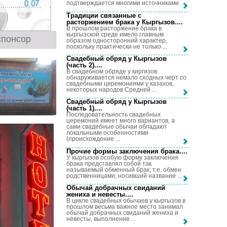
подтверждается многими источниками. ...
Традиции связанные с
расторжением брака у Кыргызов...
.
В прошлом расторжение брака в
кыргызской среде имело главным
спонсор
образом односторонний характер,
поскольку практически не только ...
Свадебный обряд у Кыргызов
(часть 2)...
.
В свадебном обряде у киргизов
обнаруживается немало сходных черт со
свадебными церемониями у казахов,
некоторых народов Средней ...
Свадебный обряд у Кыргызов
(часть 1)...
.
Последовательность свадебных
церемоний имеет много вариантов, а
сами свадебные обычаи обладают
локальными особенностями
(происхождение ...
Прочие формы заключения брака...
.
У кыргызов особую форму заключения
брака представлял собой так
называемый обменный брак, т.е. обмен
родственницами, носивший название ...
Обычай добрачных свиданий
жениха и невесты...
.
В цикле свадебных обычаев у кыргызов в
прошлом весьма важное место занимал
обычай добрачных свиданий жениха и
невесты, выполнение ...