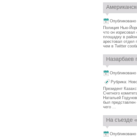
Американско
Опубликовано 
Полиция Нью-Йорк
что он изрисовал
площадку в район
арестовал отдел 
чем в Twitter сооб
Назарбаев п
Опубликовано 
Рубрика:
Нов
Президент Казахс
Счетного комитет
Натальей Годунов
был представлен 
чего ...
На съезде «
Опубликовано 