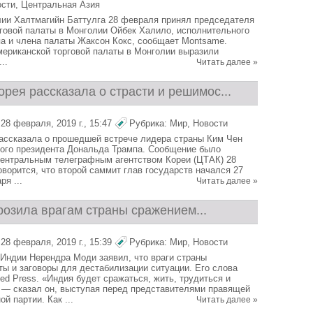
ости
,
Центральная Азия
ии Халтмагийн Баттулга 28 февраля принял председателя
говой палаты в Монголии Ойбек Халило, исполнительного
а и члена палаты Жаксон Кокс, сообщает Montsame.
ериканской торговой палаты в Монголии выразили
..
Читать далее »
рея рассказала о страсти и решимос...
28 февраля, 2019 г., 15:47
Рубрика:
Мир
,
Новости
ассказала о прошедшей встрече лидера страны Ким Чен
ого президента Дональда Трампа. Сообщение было
ентральным телеграфным агентством Кореи (ЦТАК) 28
оворится, что второй саммит глав государств начался 27
я ...
Читать далее »
розила врагам страны сражением...
28 февраля, 2019 г., 15:39
Рубрика:
Мир
,
Новости
Индии Нерендра Моди заявил, что враги страны
ты и заговоры для дестабилизации ситуации. Его слова
ed Press. «Индия будет сражаться, жить, трудиться и
 — сказал он, выступая перед представителями правящей
й партии. Как ...
Читать далее »