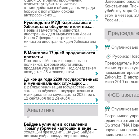
США и ЕС в рамках профильных
Завершено рассле
ведомств углубят техническое
Константина Писк
взаимодействие и обмен данными ради
убийству мэра Се
борьбы с попытками обхода
антироссийских ...
этом в четверг, 
России ...
Руководство МИД Кыргызстана и
Узбекистана обсудило итоги виз...
.
Первый заместитель министра
Председател
иностранных дел Кыргызстана Асеин
Исаев 7 февраля встретился с и.о.
министра иностранных дел Узбекистана
...
Опубликовано 
В Монголии 17 дней продолжаются
Рубрика:
Нов
протесты...
.
Протесты в Монголии нацелены на
Председатель Ком
политиков, которые обогатились,
министерства кул
продавая уголь в Китай. Под следствием
находятся 35 человек, в том ...
прокомментирова
Zakon.kz. В авст
До конца года 2200 государственных
мира-2019 по лыж
и муниципальных служащих ...
.
В рамках реализации государственного
заказа на обучение государственных и
ФСБ взялась
муниципальных служащих на 2022 год с
12 сентября по 2 декабря ...
Опубликовано 
Аналитика
Пограничное упр
административные
Байдена уличили в оставлении
Об этом РИА Нов
Трампу горячей картошки в виде ...
.
нарушения правил
Уходящий президент США Джо Байден
привлечены компа
оставил избранному американскому