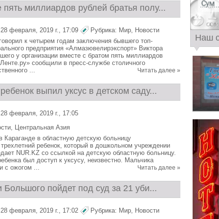
пять миллиардов рублей братья полу...
28 февраля, 2019 г., 17:09
Рубрика:
Мир
,
Новости
Наш 
говорил к четырем годам заключения бывшего топ-
ального предприятия «Алмазювелирэкспорт» Виктора
шего у организации вместе с братом пять миллиардов
«Ленте.ру» сообщили в пресс-службе столичного
твенного ...
Читать далее »
ребенок выпил уксус в детском саду...
28 февраля, 2019 г., 17:05
ости
,
Центральная Азия
 в Караганде в областную детскую больницу
 трехлетний ребенок, который в дошкольном учреждении
едает NUR.KZ со ссылкой на детскую областную больницу.
ребенка был доступ к уксусу, неизвестно. Мальчика
 с ожогом ...
Читать далее »
 Большого пойдет под суд за 21 уби...
28 февраля, 2019 г., 17:02
Рубрика:
Мир
,
Новости