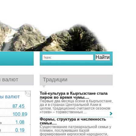
ы валют
Традиции
Той-культура в Кыргызстане стала
пиром во время чумы...
.
Первые два месяца осени в Кыргызстане,
да и в странах Центральной Азии в
целом, традиционно считаются сезоном
«тоев» – торжественных ...
Формы, структура и численность
семьи...
.
Существование патриархальной семьи у
племен, послуживших базой
формирования киргизской народности,