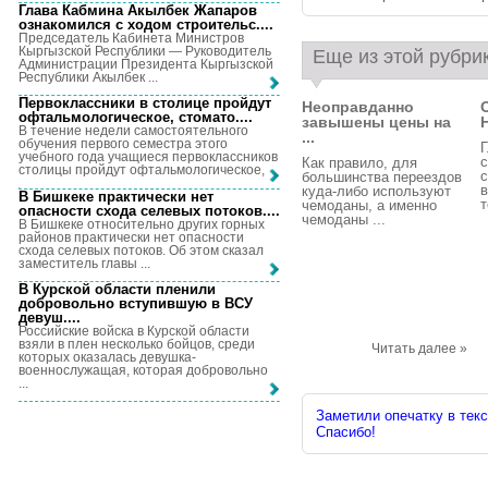
Глава Кабмина Акылбек Жапаров
ознакомился с ходом строительс...
.
Председатель Кабинета Министров
Кыргызской Республики — Руководитель
Еще из этой рубри
Администрации Президента Кыргызской
Республики Акылбек ...
Первоклассники в столице пройдут
Неоправданно
офтальмологическое, стомато...
.
завышены цены на
В течение недели самостоятельного
...
обучения первого семестра этого
учебного года учащиеся первоклассников
с
Как правило, для
столицы пройдут офтальмологическое, ...
с
большинства переездов
в
куда-либо используют
В Бишкеке практически нет
т
чемоданы, а именно
опасности схода селевых потоков...
.
чемоданы ...
В Бишкеке относительно других горных
районов практически нет опасности
схода селевых потоков. Об этом сказал
заместитель главы ...
В Курской области пленили
добровольно вступившую в ВСУ
девуш...
.
Российские войска в Курской области
взяли в плен несколько бойцов, среди
Читать далее »
которых оказалась девушка-
военнослужащая, которая добровольно
...
Заметили опечатку в текс
Спасибо!