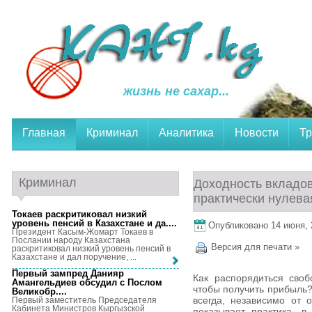
жизнь не сахар...
Главная
Криминал
Аналитика
Новости
Тр
Криминал
Доходность вкладо
практически нулева
Токаев раскритиковал низкий
уровень пенсий в Казахстане и да...
.
Опубликовано 14 июня, 2
Президент Касым-Жомарт Токаев в
Послании народу Казахстана
Версия для печати »
раскритиковал низкий уровень пенсий в
Казахстане и дал поручение, ...
Первый зампред Данияр
Как распорядиться своб
Амангельдиев обсудил с Послом
чтобы получить прибыль?
Великобр...
.
всегда, независимо от 
Первый заместитель Председателя
Кабинета Министров Кыргызской
показывает практика, 