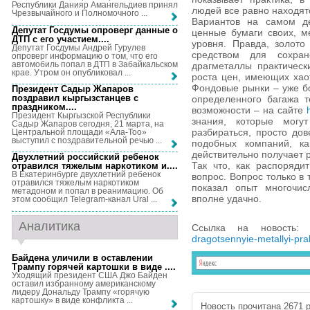
Республики Данияр Амангельдиев принял
людей все равно находят
Чрезвычайного и Полномочного ...
Вариантов на самом де
Депутат Госдумы опроверг данные о
ценные бумаги своих, м
ДТП с его участием...
.
уровня. Правда, золото
Депутат Госдумы Андрей Гурулев
средством для сохра
опроверг информацию о том, что его
автомобиль попал в ДТП в Забайкальском
драгметаллы практическ
крае. Утром он опубликовал ...
роста цен, имеющих хао
Фондовые рынки – уже б
Президент Садыр Жапаров
поздравил кыргызстанцев с
определенного багажа т
праздником...
.
возможности – на сайте
Президент Кыргызской Республики
знания, которые могу
Садыр Жапаров сегодня, 21 марта, на
разбираться, просто до
Центральной площади «Ала-Тоо»
выступил с поздравительной речью ...
подобных компаний, ка
действительно получает 
Двухлетний российский ребенок
Так что, как распоряд
отравился тяжелым наркотиком и...
.
В Екатеринбурге двухлетний ребенок
вопрос. Вопрос только в 
отравился тяжелым наркотиком
показал опыт многочис
метадоном и попал в реанимацию. Об
вполне удачно.
этом сообщил Telegram-канал Ural ...
Аналитика
Ссылка на новость
dragotsennyie-metallyi-pra
Байдена уличили в оставлении
Трампу горячей картошки в виде ...
.
Уходящий президент США Джо Байден
оставил избранному американскому
лидеру Дональду Трампу «горячую
картошку» в виде конфликта ...
Новость прочитана 2671 р