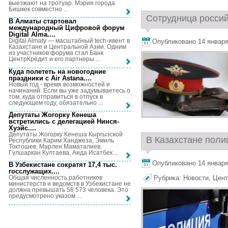
выезжают на тротуар. Мэрия города
Бишкек совместно ...
Сотрудница россий
В Алматы стартовал
международный Цифровой форум
Digital Alma...
.
Digital Almaty — масштабный tech-ивент в
Опубликовано 14 января,
Казахстане и Центральной Азии. Одним
из участников форума стал Банк
ЦентрКредит и его партнеры ...
Куда полететь на новогодние
праздники с Air Astana...
.
Новый год - время возможностей и
начинаний. Если вы уже задумываетесь о
том, куда отправиться в отпуск в
следующем году, обязательно ...
Депутаты Жогорку Кенеша
встретились с делегацией Нинся-
Хуэйс...
.
Депутаты Жогорку Кенеша Кыргызской
В Казахстане полиц
Республики Карим Ханджеза, Эмиль
Токтошев, Марлен Маматалиев,
Гүлшаркан Култаева, Аида Исатбек ...
Опубликовано 14 января,
В Узбекистане сократят 17,4 тыс.
госслужащих...
.
Рубрика:
Новости
,
Цент
Общая численность работников
министерств и ведомств в Узбекистане не
должна превышать 56 573 человека. Это
предусмотрено указом ...