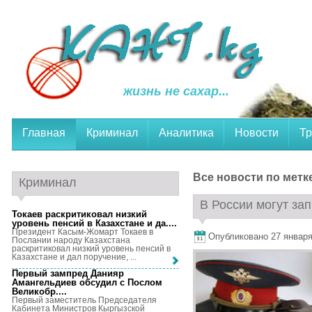
жизнь не сахар...
Главная
Криминал
Аналитика
Новости
Тр
Все новости по метк
Криминал
В России могут зап
Токаев раскритиковал низкий
уровень пенсий в Казахстане и да...
.
Президент Касым-Жомарт Токаев в
Опубликовано 27 января,
Послании народу Казахстана
раскритиковал низкий уровень пенсий в
Казахстане и дал поручение, ...
Первый зампред Данияр
Амангельдиев обсудил с Послом
Великобр...
.
Первый заместитель Председателя
Кабинета Министров Кыргызской