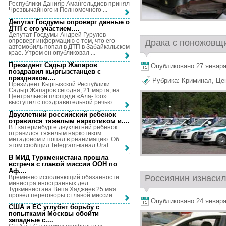
Республики Данияр Амангельдиев принял
Чрезвычайного и Полномочного ...
Депутат Госдумы опроверг данные о
ДТП с его участием...
.
Депутат Госдумы Андрей Гурулев
опроверг информацию о том, что его
Драка с поножовщи
автомобиль попал в ДТП в Забайкальском
крае. Утром он опубликовал ...
Президент Садыр Жапаров
Опубликовано 27 января,
поздравил кыргызстанцев с
праздником...
.
Рубрика:
Криминал
,
Це
Президент Кыргызской Республики
Садыр Жапаров сегодня, 21 марта, на
Центральной площади «Ала-Тоо»
выступил с поздравительной речью ...
Двухлетний российский ребенок
отравился тяжелым наркотиком и...
.
В Екатеринбурге двухлетний ребенок
отравился тяжелым наркотиком
метадоном и попал в реанимацию. Об
этом сообщил Telegram-канал Ural ...
В МИД Туркменистана прошла
встреча с главой миссии ООН по
Аф...
.
Россиянин изнасил
Временно исполняющий обязанности
министра иностранных дел
Туркменистана Вепа Хаджиев 25 мая
провёл переговоры с главой миссии ...
Опубликовано 24 января,
США и ЕС углубят борьбу с
попытками Москвы обойти
западные с...
.