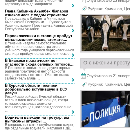
Опубликовано 23 января,
лидеру Дональду Трампу «горячую
картошку» в виде конфликта ...
Рубрика:
Криминал
,
Це
Глава Кабмина Акылбек Жапаров
ознакомился с ходом строительс...
.
Председатель Кабинета Министров
Кыргызской Республики — Руководитель
Администрации Президента Кыргызской
Республики Акылбек ...
Первоклассники в столице пройдут
офтальмологическое, стомато...
.
В течение недели самостоятельного
обучения первого семестра этого
учебного года учащиеся первоклассников
столицы пройдут офтальмологическое, ...
В Бишкеке практически нет
О снижении престу
опасности схода селевых потоков...
.
В Бишкеке относительно других горных
районов практически нет опасности
схода селевых потоков. Об этом сказал
Опубликовано 21 января,
заместитель главы ...
Рубрика:
Криминал
,
Це
В Курской области пленили
добровольно вступившую в ВСУ
девуш...
.
Российские войска в Курской области
взяли в плен несколько бойцов, среди
которых оказалась девушка-
военнослужащая, которая добровольно
...
Водители выехали на тротуар: им
выписаны штрафы...
.
В социальных сетях опубликовано видео,
где отдельные водители, нарушая ПДД,