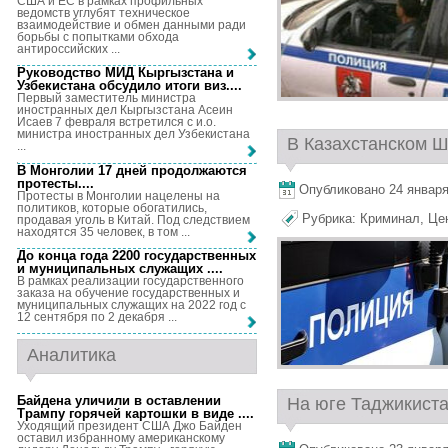
США и ЕС в рамках профильных
ведомств углубят техническое
взаимодействие и обмен данными ради
борьбы с попытками обхода
антироссийских ...
Руководство МИД Кыргызстана и
Узбекистана обсудило итоги виз...
.
Первый заместитель министра
иностранных дел Кыргызстана Асеин
Исаев 7 февраля встретился с и.о.
министра иностранных дел Узбекистана
В Казахстанском Ш
...
В Монголии 17 дней продолжаются
протесты...
.
Опубликовано 24 января,
Протесты в Монголии нацелены на
политиков, которые обогатились,
Рубрика:
Криминал
,
Це
продавая уголь в Китай. Под следствием
находятся 35 человек, в том ...
До конца года 2200 государственных
и муниципальных служащих ...
.
В рамках реализации государственного
заказа на обучение государственных и
муниципальных служащих на 2022 год с
12 сентября по 2 декабря ...
Аналитика
Байдена уличили в оставлении
На юге Таджикиста
Трампу горячей картошки в виде ...
.
Уходящий президент США Джо Байден
оставил избранному американскому