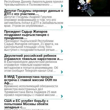
Республики Данияр Амангельдиев принял
Чрезвычайного и Полномочного ...
Депутат Госдумы опроверг данные о
ДТП с его участием...
.
Депутат Госдумы Андрей Гурулев
опроверг информацию о том, что его
автомобиль попал в ДТП в Забайкальском
крае. Утром он опубликовал ...
Президент Садыр Жапаров
поздравил кыргызстанцев с
праздником...
.
Президент Кыргызской Республики
Садыр Жапаров сегодня, 21 марта, на
Центральной площади «Ала-Тоо»
выступил с поздравительной речью ...
Двухлетний российский ребенок
отравился тяжелым наркотиком и...
.
В Екатеринбурге двухлетний ребенок
отравился тяжелым наркотиком
метадоном и попал в реанимацию. Об
этом сообщил Telegram-канал Ural ...
В МИД Туркменистана прошла
встреча с главой миссии ООН по
Аф...
.
Временно исполняющий обязанности
министра иностранных дел
Туркменистана Вепа Хаджиев 25 мая
провёл переговоры с главой миссии ...
США и ЕС углубят борьбу с
попытками Москвы обойти
западные с...
.