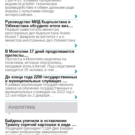
США и ЕС в рамках профильных
ведомств углубят техническое
взаимодействие и обмен данными ради
борьбы с попытками обхода
антироссийских ...
Руководство МИД Кыргызстана и
Узбекистана обсудило итоги виз...
.
Первый заместитель министра
иностранных дел Кыргызстана Асеин
Исаев 7 февраля встретился с и.о.
министра иностранных дел Узбекистана
...
В Монголии 17 дней продолжаются
протесты...
.
Протесты в Монголии нацелены на
политиков, которые обогатились,
продавая уголь в Китай. Под следствием
находятся 35 человек, в том ...
До конца года 2200 государственных
и муниципальных служащих ...
.
В рамках реализации государственного
заказа на обучение государственных и
муниципальных служащих на 2022 год с
12 сентября по 2 декабря ...
Аналитика
Байдена уличили в оставлении
Трампу горячей картошки в виде ...
.
Уходящий президент США Джо Байден
оставил избранному американскому