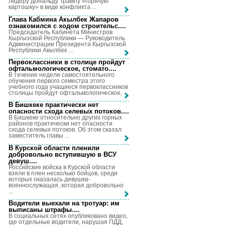
лидеру Дональду Трампу «горячую
картошку» в виде конфликта ...
Глава Кабмина Акылбек Жапаров
ознакомился с ходом строительс...
.
Председатель Кабинета Министров
Кыргызской Республики — Руководитель
Администрации Президента Кыргызской
Республики Акылбек ...
Первоклассники в столице пройдут
офтальмологическое, стомато...
.
В течение недели самостоятельного
обучения первого семестра этого
учебного года учащиеся первоклассников
столицы пройдут офтальмологическое, ...
В Бишкеке практически нет
опасности схода селевых потоков...
.
В Бишкеке относительно других горных
районов практически нет опасности
схода селевых потоков. Об этом сказал
заместитель главы ...
В Курской области пленили
добровольно вступившую в ВСУ
девуш...
.
Российские войска в Курской области
взяли в плен несколько бойцов, среди
которых оказалась девушка-
военнослужащая, которая добровольно
...
Водители выехали на тротуар: им
выписаны штрафы...
.
В социальных сетях опубликовано видео,
где отдельные водители, нарушая ПДД,