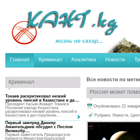
жизнь не сахар...
Главная
Криминал
Аналитика
Новости
Тр
Все новости по метк
Криминал
Россия может помоч
Токаев раскритиковал низкий
уровень пенсий в Казахстане и да...
.
Президент Касым-Жомарт Токаев в
Опубликовано 22 января,
Послании народу Казахстана
раскритиковал низкий уровень пенсий в
Рубрика:
Новости
,
Цент
Казахстане и дал поручение, ...
Первый зампред Данияр
Амангельдиев обсудил с Послом
Великобр...
.
Первый заместитель Председателя
Кабинета Министров Кыргызской