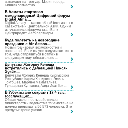
выезжают на тротуар. Мэрия города
Бишкек совместно ...
В Алматы стартовал
международный Цифровой форум
Digital Alma...
.
Digital Almaty — масштабный tech-ивент в
Казахстане и Центральной Азии. Одним
из участников форума стал Банк
ЦентрКредит и его партнеры ...
Куда полететь на новогодние
праздники с Air Astana...
.
Новый год - время возможностей и
начинаний. Если вы уже задумываетесь о
том, куда отправиться в отпуск в
следующем году, обязательно ...
Депутаты Жогорку Кенеша
встретились с делегацией Нинся-
Хуэйс...
.
Депутаты Жогорку Кенеша Кыргызской
Республики Карим Ханджеза, Эмиль
Токтошев, Марлен Маматалиев,
Гүлшаркан Култаева, Аида Исатбек ...
В Узбекистане сократят 17,4 тыс.
госслужащих...
.
Общая численность работников
министерств и ведомств в Узбекистане не
должна превышать 56 573 человека. Это
предусмотрено указом ...