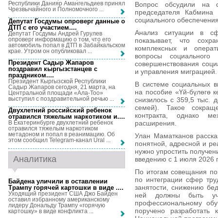
Республики Данияр Амангельдиев принял
Вопрос обсудили на с
Чрезвычайного и Полномочного ...
председателя Кабмина 
социального обеспечения
Депутат Госдумы опроверг данные о
ДТП с его участием...
.
Анализ ситуации в сф
Депутат Госдумы Андрей Гурулев
опроверг информацию о том, что его
показывает, что сохр
автомобиль попал в ДТП в Забайкальском
комплексных и опера
крае. Утром он опубликовал ...
вопросы социального р
Президент Садыр Жапаров
совершенствования социа
поздравил кыргызстанцев с
и управления миграцией.
праздником...
.
Президент Кыргызской Республики
В системе социальных в
Садыр Жапаров сегодня, 21 марта, на
на пособие «Үй-бүлөгө к
Центральной площади «Ала-Тоо»
выступил с поздравительной речью ...
снизилось с 359,5 тыс. д
семей). Такое сокращ
Двухлетний российский ребенок
контракта, однако м
отравился тяжелым наркотиком и...
.
расширения.
В Екатеринбурге двухлетний ребенок
отравился тяжелым наркотиком
метадоном и попал в реанимацию. Об
Улан Маматканов расска
этом сообщил Telegram-канал Ural ...
понятной, адресной и ре
нужно упростить получени
Аналитика
введению с 1 июля 2026 
По итогам совещания по
по интеграции сфер тру
Байдена уличили в оставлении
занятости, снижению бе
Трампу горячей картошки в виде ...
.
Уходящий президент США Джо Байден
ней должны быть уч
оставил избранному американскому
профессиональному обу
лидеру Дональду Трампу «горячую
поручено разработать 
картошку» в виде конфликта ...