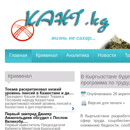
жизнь не сахар...
Главная
Криминал
Аналитика
Новости
Тр
Криминал
В Кыргызстане буде
программа по труду
Токаев раскритиковал низкий
уровень пенсий в Казахстане и да...
.
Опубликовано 28 апреля,
Президент Касым-Жомарт Токаев в
Послании народу Казахстана
Версия для печати »
раскритиковал низкий уровень пенсий в
Казахстане и дал поручение, ...
Первый зампред Данияр
В Кыргызстане разработ
Амангельдиев обсудил с Послом
сфер труда, соцобеспе
Великобр...
.
снижению бедности, соо
Первый заместитель Председателя
Кабинета Министров Кыргызской