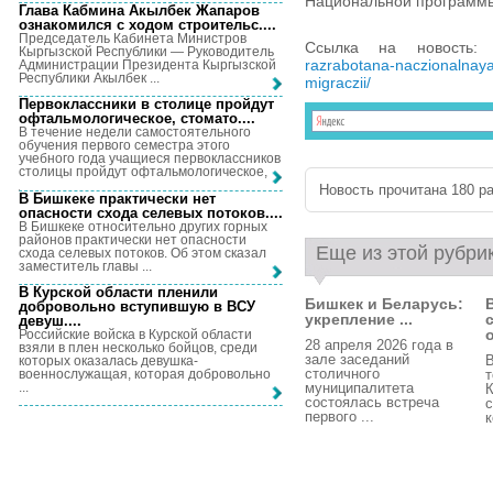
Национальной программы 
Глава Кабмина Акылбек Жапаров
ознакомился с ходом строительс...
.
Председатель Кабинета Министров
Ссылка на новость
Кыргызской Республики — Руководитель
razrabotana-naczionalnay
Администрации Президента Кыргызской
Республики Акылбек ...
migraczii/
Первоклассники в столице пройдут
офтальмологическое, стомато...
.
В течение недели самостоятельного
обучения первого семестра этого
учебного года учащиеся первоклассников
столицы пройдут офтальмологическое, ...
Новость прочитана 180 ра
В Бишкеке практически нет
опасности схода селевых потоков...
.
В Бишкеке относительно других горных
районов практически нет опасности
Еще из этой рубри
схода селевых потоков. Об этом сказал
заместитель главы ...
В Курской области пленили
Бишкек и Беларусь:
добровольно вступившую в ВСУ
укрепление ...
девуш...
.
о
Российские войска в Курской области
28 апреля 2026 года в
взяли в плен несколько бойцов, среди
зале заседаний
В
которых оказалась девушка-
столичного
военнослужащая, которая добровольно
т
...
муниципалитета
К
состоялась встреча
первого ...
к