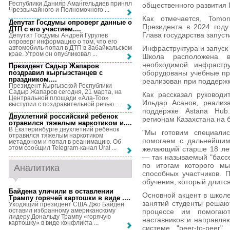
Республики Данияр Амангельдиев принял
общественного развития 
Чрезвычайного и Полномочного ...
Как отмечается, Tomo
Депутат Госдумы опроверг данные о
Президента в 2024 году
ДТП с его участием...
.
Глава государства запуст
Депутат Госдумы Андрей Гурулев
опроверг информацию о том, что его
автомобиль попал в ДТП в Забайкальском
Инфраструктура и запуск
крае. Утром он опубликовал ...
Школа расположена 
необходимой инфрастру
Президент Садыр Жапаров
поздравил кыргызстанцев с
оборудованы учебные пр
праздником...
.
реализован при поддержк
Президент Кыргызской Республики
Садыр Жапаров сегодня, 21 марта, на
Как рассказал руководи
Центральной площади «Ала-Тоо»
Ильдар Асанов, реализ
выступил с поздравительной речью ...
поддержке Astana Hub
Двухлетний российский ребенок
регионам Казахстана на б
отравился тяжелым наркотиком и...
.
В Екатеринбурге двухлетний ребенок
"Мы готовим специалис
отравился тяжелым наркотиком
помогаем с дальнейшим
метадоном и попал в реанимацию. Об
этом сообщил Telegram-канал Ural ...
желающий старше 18 лет
— так называемый "бассе
по итогам которого м
Аналитика
способных участников. 
обучения, который длится
Байдена уличили в оставлении
Основной акцент в школ
Трампу горячей картошки в виде ...
.
занятий студенты решаю
Уходящий президент США Джо Байден
оставил избранному американскому
процессе им помогаю
лидеру Дональду Трампу «горячую
наставников и направля
картошку» в виде конфликта ...
системе "peer-to-peer