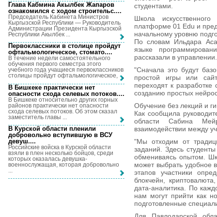
Глава Кабмина Акылбек Жапаров
студентами.
ознакомился с ходом строительс...
.
Председатель Кабинета Министров
Школа искусственного
Кыргызской Республики — Руководитель
платформе 01 Edu и пред
Администрации Президента Кыргызской
начальному уровню подго
Республики Акылбек ...
По словам Ильдара Асан
Первоклассники в столице пройдут
языке программирован
офтальмологическое, стомато...
.
рассказали в управлении.
В течение недели самостоятельного
обучения первого семестра этого
"Сначала это будут баз
учебного года учащиеся первоклассников
столицы пройдут офтальмологическое, ...
простой игры или сайт
переходят к разработке 
В Бишкеке практически нет
созданию простых нейрос
опасности схода селевых потоков...
.
В Бишкеке относительно других горных
Обучение без лекций и г
районов практически нет опасности
схода селевых потоков. Об этом сказал
Как сообщила руководит
заместитель главы ...
области Сабина Мей
В Курской области пленили
взаимодействии между уч
добровольно вступившую в ВСУ
девуш...
.
"Мы отходим от традиц
Российские войска в Курской области
заданий. Здесь студенты
взяли в плен несколько бойцов, среди
обмениваясь опытом. Шк
которых оказалась девушка-
может выбрать удобное 
военнослужащая, которая добровольно
...
этапов участники опре
блокчейн, криптовалюта
дата-аналитика. По каж
нам могут прийти как н
подготовленные специали
Для Павлодарской обла