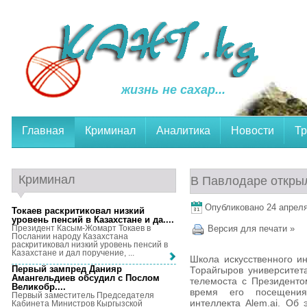
жизнь не сахар...
Главная
Криминал
Аналитика
Новости
Тр
Криминал
В Павлодаре открыл
Опубликовано 24 апреля,
Токаев раскритиковал низкий
уровень пенсий в Казахстане и да...
.
Президент Касым-Жомарт Токаев в
Версия для печати »
Послании народу Казахстана
раскритиковал низкий уровень пенсий в
Казахстане и дал поручение, ...
Школа искусственного и
Первый зампред Данияр
Торайгыров университет
Амангельдиев обсудил с Послом
телемоста с Президент
Великобр...
.
время его посещения
Первый заместитель Председателя
интеллекта Alem.ai. Об
Кабинета Министров Кыргызской