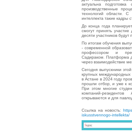
актуальна подготовка 
производственные проц
технологий области. С 
интеллекта такие кадры 
До конца года планирует
смогут принять участие 
десяти участников будут
По итогам обучения выпу
- современной образова
профессором и преп
Садираком. Платформа де
через взаимодействие ме
Сегодня выпускники этой
крупных международных к
в Астане в 2024 году про
прошли отбор, и уже к к
При этом многие студе
компаний-резидентов
открываются и для павло
Ссылка на новость:
http
iskusstvennogo-intellekta/