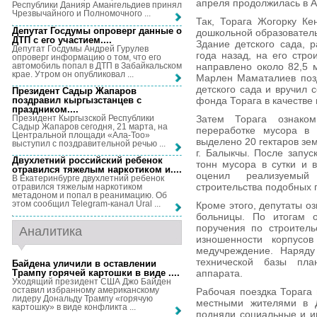
апреля продолжилась в А
Республики Данияр Амангельдиев принял
Чрезвычайного и Полномочного ...
Так, Торага Жогорку Ке
Депутат Госдумы опроверг данные о
дошкольной образователь
ДТП с его участием...
.
Здание детского сада, 
Депутат Госдумы Андрей Гурулев
года назад, на его стро
опроверг информацию о том, что его
автомобиль попал в ДТП в Забайкальском
направлено около 82,5 
крае. Утром он опубликовал ...
Марлен Маматалиев позд
детского сада и вручил 
Президент Садыр Жапаров
поздравил кыргызстанцев с
фонда Торага в качестве
праздником...
.
Президент Кыргызской Республики
Затем Торага ознако
Садыр Жапаров сегодня, 21 марта, на
переработке мусора в 
Центральной площади «Ала-Тоо»
выделено 20 гектаров зем
выступил с поздравительной речью ...
г. Балыкчы. После запус
Двухлетний российский ребенок
тонн мусора в сутки и 
отравился тяжелым наркотиком и...
.
оценил реализуемый
В Екатеринбурге двухлетний ребенок
строительства подобных 
отравился тяжелым наркотиком
метадоном и попал в реанимацию. Об
этом сообщил Telegram-канал Ural ...
Кроме этого, депутаты о
больницы. По итогам о
поручения по строитель
Аналитика
изношенности корпусо
медучреждение. Наряду
технической базы план
Байдена уличили в оставлении
Трампу горячей картошки в виде ...
.
аппарата.
Уходящий президент США Джо Байден
оставил избранному американскому
Рабочая поездка Торага 
лидеру Дональду Трампу «горячую
местными жителями в Д
картошку» в виде конфликта ...
подняли социальные и и