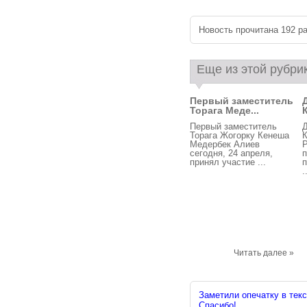
Новость прочитана 192 ра
Еще из этой рубри
Первый заместитель
Торага Меде...
Первый заместитель
Д
Торага Жогорку Кенеша
Медербек Алиев
Р
сегодня, 24 апреля,
п
принял участие ...
п
.
Читать далее »
Заметили опечатку в текс
Спасибо!