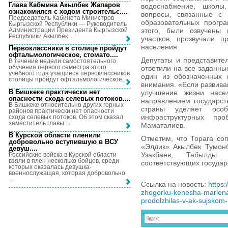
Глава Кабмина Акылбек Жапаров
водоснабжение, школы
ознакомился с ходом строительс...
.
вопросы, связанные с 
Председатель Кабинета Министров
образовательных прогр
Кыргызской Республики — Руководитель
Администрации Президента Кыргызской
этого, были озвучены
Республики Акылбек ...
участков, прозвучали 
населения.
Первоклассники в столице пройдут
офтальмологическое, стомато...
.
Депутаты и представите
В течение недели самостоятельного
обучения первого семестра этого
ответили на все заданны
учебного года учащиеся первоклассников
один из обозначенных 
столицы пройдут офтальмологическое, ...
внимания. «Если развива
В Бишкеке практически нет
улучшение жизни насе
опасности схода селевых потоков...
.
направлением государст
В Бишкеке относительно других горных
страны уделяет осо
районов практически нет опасности
инфраструктурных пр
схода селевых потоков. Об этом сказал
заместитель главы ...
Маматалиев.
В Курской области пленили
Отметим, что Торага со
добровольно вступившую в ВСУ
«Элдик» Акылбек Тумонб
девуш...
.
Узакбаев, Табылды 
Российские войска в Курской области
взяли в плен несколько бойцов, среди
соответствующих государ
которых оказалась девушка-
военнослужащая, которая добровольно
...
Ссылка на новость:
https
zhogorku-kenesha-marlena-
prodolzhilas-v-ak-sujskom-