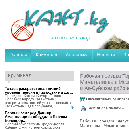
жизнь не сахар...
Главная
Криминал
Аналитика
Новости
Тр
Криминал
Рабочая поездка Т
Маматалиева в Исс
в Ак-Суйском район
Токаев раскритиковал низкий
уровень пенсий в Казахстане и да...
.
Президент Касым-Жомарт Токаев в
Опубликовано 24 апреля,
Послании народу Казахстана
раскритиковал низкий уровень пенсий в
Казахстане и дал поручение, ...
Версия для печати »
Первый зампред Данияр
Амангельдиев обсудил с Послом
Великобр...
.
Рабочая поездка депу
Первый заместитель Председателя
Марленом Маматалиевы
Кабинета Министров Кыргызской