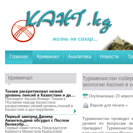
жизнь не сахар...
Главная
Криминал
Аналитика
Новости
Тр
Криминал
Туркменистан собер
экологии Каспия в 
Токаев раскритиковал низкий
уровень пенсий в Казахстане и да...
.
Опубликовано 23 апреля,
Президент Касым-Жомарт Токаев в
Послании народу Казахстана
Версия для печати »
раскритиковал низкий уровень пенсий в
Казахстане и дал поручение, ...
Первый зампред Данияр
Туркменистан проведет в
Амангельдиев обсудил с Послом
уровня по вопросам эк
Великобр...
.
президент Туркменист
Первый заместитель Председателя
Кабинета Министров Кыргызской
пленарной сессии Регион