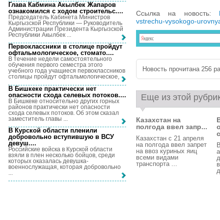
Глава Кабмина Акылбек Жапаров
ознакомился с ходом строительс...
.
Ссылка на новость:
Председатель Кабинета Министров
vstrechu-vysokogo-urovnya
Кыргызской Республики — Руководитель
Администрации Президента Кыргызской
Республики Акылбек ...
Первоклассники в столице пройдут
офтальмологическое, стомато...
.
В течение недели самостоятельного
обучения первого семестра этого
Новость прочитана 256 ра
учебного года учащиеся первоклассников
столицы пройдут офтальмологическое, ...
В Бишкеке практически нет
опасности схода селевых потоков...
.
Еще из этой рубри
В Бишкеке относительно других горных
районов практически нет опасности
схода селевых потоков. Об этом сказал
заместитель главы ...
Казахстан на
полгода ввел запр...
В Курской области пленили
с
добровольно вступившую в ВСУ
Казахстан с 21 апреля
девуш...
.
‌на полгода ввел запрет
В
Российские войска в Курской области
на ввоз куриных ​яиц ​
а
взяли в плен несколько бойцов, среди
всеми видами ​
д
которых оказалась девушка-
транспорта ...
военнослужащая, которая добровольно
д
...