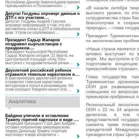
Республики Данияр Амангельдиев принял
Чрезвычайного и Полномочного ...
«В начале октября тек
высокого уровня, по ит
Депутат Госдумы опроверг данные о
ДТП с его участием...
.
сотрудничества стран Ка
Депутат Госдумы Андрей Гурулев
благополучия и сохран
опроверг информацию о том, что его
природы», – глава госуда
автомобиль попал в ДТП в Забайкальском
крае. Утром он опубликовал ...
Президент Туркменистан
Президент Садыр Жапаров
по экологическим пробле
поздравил кыргызстанцев с
праздником...
.
«Наша страна является о
Президент Кыргызской Республики
активно выступает по 
Садыр Жапаров сегодня, 21 марта, на
моря. Мы выступили в О
Центральной площади «Ала-Тоо»
выступил с поздравительной речью ...
подготовили концепцию
прикаспийским странам»
Двухлетний российский ребенок
отравился тяжелым наркотиком и...
.
Глава государства та
В Екатеринбурге двухлетний ребенок
Туркменистан организо
отравился тяжелым наркотиком
метадоном и попал в реанимацию. Об
ООН для развивающих
этом сообщил Telegram-канал Ural ...
совещание по вопросам 
премьеров прибрежных го
Аналитика
Региональный экологиче
ООН с 22 по 24 апреля.
делегатов, в том ч
Байдена уличили в оставлении
представителей государ
Трампу горячей картошки в виде ...
.
Уходящий президент США Джо Байден
саммита также планиру
оставил избранному американскому
учредителей Междунар
лидеру Дональду Трампу «горячую
президентов стран Центр
картошку» в виде конфликта ...