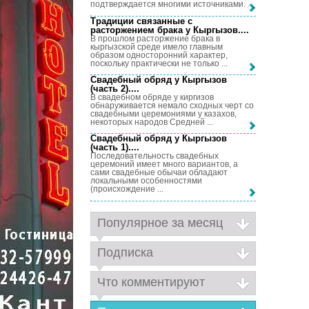
подтверждается многими источниками. ...
Традиции связанные с
расторжением брака у Кыргызов...
.
В прошлом расторжение брака в
кыргызской среде имело главным
образом односторонний характер,
поскольку практически не только ...
Свадебный обряд у Кыргызов
(часть 2)...
.
В свадебном обряде у киргизов
обнаруживается немало сходных черт со
свадебными церемониями у казахов,
некоторых народов Средней ...
Свадебный обряд у Кыргызов
(часть 1)...
.
Последовательность свадебных
церемоний имеет много вариантов, а
сами свадебные обычаи обладают
локальными особенностями
(происхождение ...
Популярное за месяц
Подписка
Что комментируют