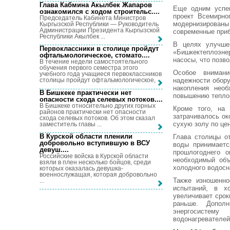
Глава Кабмина Акылбек Жапаров
Еще одним успе
ознакомился с ходом строительс...
.
проект Всемирно
Председатель Кабинета Министров
модернизированы
Кыргызской Республики — Руководитель
Администрации Президента Кыргызской
современные приб
Республики Акылбек ...
В целях улучшен
Первоклассники в столице пройдут
«Бишкектеплоэн
офтальмологическое, стомато...
.
насосы, что позво
В течение недели самостоятельного
обучения первого семестра этого
Особое вниман
учебного года учащиеся первоклассников
надежности обору
столицы пройдут офтальмологическое, ...
накопления необ
В Бишкеке практически нет
повышению тепло-
опасности схода селевых потоков...
.
В Бишкеке относительно других горных
Кроме того, на 
районов практически нет опасности
затрачивалось ок
схода селевых потоков. Об этом сказал
сухую золу по цен
заместитель главы ...
В Курской области пленили
Глава столицы о
добровольно вступившую в ВСУ
воды принимаетс
девуш...
.
прошлогоднего о
Российские войска в Курской области
необходимый объ
взяли в плен несколько бойцов, среди
холодного водосн
которых оказалась девушка-
военнослужащая, которая добровольно
Также изношенно
...
испытаний, в х
увеличивает срок
раньше. Допол
энергосистему
водонагревателей