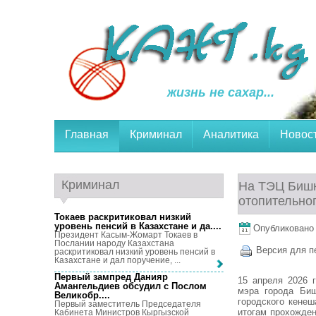
жизнь не сахар...
Главная
Криминал
Аналитика
Новос
Криминал
На ТЭЦ Бишк
отопительно
Токаев раскритиковал низкий
уровень пенсий в Казахстане и да...
.
Опубликовано 1
Президент Касым-Жомарт Токаев в
Послании народу Казахстана
Версия для п
раскритиковал низкий уровень пенсий в
Казахстане и дал поручение, ...
Первый зампред Данияр
15 апреля 2026 
Амангельдиев обсудил с Послом
мэра города Биш
Великобр...
.
городского кене
Первый заместитель Председателя
итогам прохожден
Кабинета Министров Кыргызской