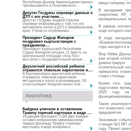
Республики Данияр Амангельдиев принял
предстоящему ото
Чрезвычайного и Полномочного ...
В заседании при
Депутат Госдумы опроверг данные о
энергетики КР,
ДТП с его участием...
.
муниципальных п
Депутат Госдумы Андрей Гурулев
опроверг информацию о том, что его
В рамках коллег
автомобиль попал в ДТП в Забайкальском
ходе которого оз
крае. Утром он опубликовал ...
Президент Садыр Жапаров
В ходе заседани
поздравил кыргызстанцев с
«Бишкектеплоэне
праздником...
.
года находятся в
Президент Кыргызской Республики
Садыр Жапаров сегодня, 21 марта, на
Мэр Айбек Джунуш
Центральной площади «Ала-Тоо»
уже второй отоп
выступил с поздравительной речью ...
демонстрирует 
Двухлетний российский ребенок
отопительный сез
отравился тяжелым наркотиком и...
.
превысила плано
В Екатеринбурге двухлетний ребенок
глава столицы.
отравился тяжелым наркотиком
метадоном и попал в реанимацию. Об
Кроме того, гра
этом сообщил Telegram-канал Ural ...
подготовки муниц
2025 году на
Аналитика
функционировавша
Также реализуют
что позволило со
Байдена уличили в оставлении
предприятия.
Трампу горячей картошки в виде ...
.
Уходящий президент США Джо Байден
Значимым событи
оставил избранному американскому
лидеру Дональду Трампу «горячую
станции №3 МП «Б
картошку» в виде конфликта ...
году. Проект реа