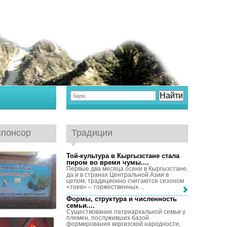
спонсор
Традиции
Той-культура в Кыргызстане стала
пиром во время чумы...
.
Первые два месяца осени в Кыргызстане,
да и в странах Центральной Азии в
целом, традиционно считаются сезоном
«тоев» – торжественных ...
Формы, структура и численность
семьи...
.
Существование патриархальной семьи у
племен, послуживших базой
формирования киргизской народности,