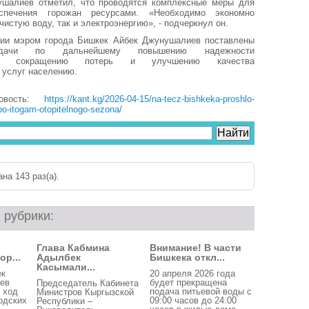
шалиев отметил, что проводятся комплексные меры для
еспечения горожан ресурсами. «Необходимо экономно
чистую воду, так и электроэнергию», - подчеркнул он.
гии мэром города Бишкек Айбек Джунушалиев поставлены
адачи по дальнейшему повышению надежности
ния, сокращению потерь и улучшению качества
 услуг населению.
овость:
https://kant.kg/2026-04-15/na-tecz-bishkeka-proshlo-
-po-itogam-otopitelnogo-sezona/
на 143 раз(a).
 рубрики:
Глава Кабмина
Внимание! В части
ор...
Адылбек
Бишкека откл...
Касымали...
ек
20 апреля 2026 года
ев
будет прекращена
Председатель Кабинета
 ход
подача питьевой воды с
Министров Кыргызской
одских
09:00 часов до 24:00
Республики –