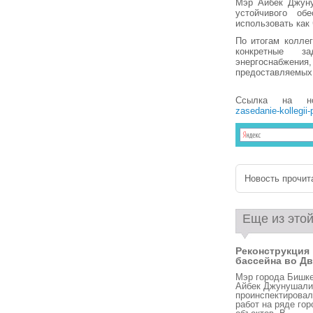
Мэр Айбек Джуну
устойчивого об
использовать как 
По итогам колле
конкретные з
энергоснабже
предоставляемых
Ссылка на н
zasedanie-kollegii
Новость прочита
Еще из этой
Реконструкция
бассейна во Дв
Мэр города Бишк
Айбек Джунушали
проинспектировал
работ на ряде гор