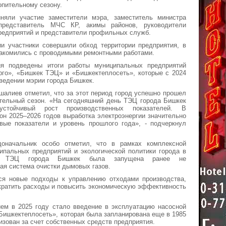
пительному сезону.
няли участие заместители мэра, заместитель министра
 представитель МЧС КР, акимы районов, руководители
редприятий и представители профильных служб.
ии участники совершили обход территории предприятия, в
накомились с проводимыми ремонтными работами.
я подведены итоги работы муниципальных предприятий
рго», «Бишкек ТЭЦ» и «Бишкектеплосеть», которые с 2024
 ведении мэрии города Бишкек.
алиев отметил, что за этот период город успешно прошел
ительный сезон. «На сегодняшний день ТЭЦ города Бишкек
устойчивый рост производственных показателей. В
он 2025–2026 годов выработка электроэнергии значительно
вые показатели и уровень прошлого года», - подчеркнул
доначальник особо отметил, что в рамках комплексной
ипальных предприятий и экологической политики города в
 ТЭЦ города Бишкек была запущена ранее не
я система очистки дымовых газов.
ся новые подходы к управлению отходами производства,
кратить расходы и повысить экономическую эффективность
ем в 2025 году стало введение в эксплуатацию насосной
ишкектеплосеть», которая была запланирована еще в 1985
лизован за счет собственных средств предприятия.