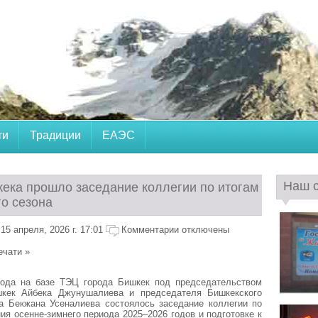
ти
Традиции
ЕАЭС
Наш 
ека прошло заседание коллегии по итогам
го сезона
5 апреля, 2026 г. 17:01
Комментарии отключены
ечати »
года на базе ТЭЦ города Бишкек под председательством
кек Айбека Джунушалиева и председателя Бишкекского
ша Бекжана Усеналиева состоялось заседание коллегии по
ия осенне-зимнего периода 2025–2026 годов и подготовке к