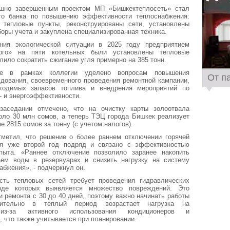
шно завершенным проектом МП «Бишкектеплосеть» стал
го банка по повышению эффективности теплоснабжения:
 тепловые пункты, реконструированы сети, установлены
оры учета и закуплена специализированная техника.
ия экологической ситуации в 2025 году предприятием
ерго» на пяти котельных были установлены тепловые
лило сократить сжигание угля примерно на 385 тонн.
ие в рамках коллегии уделено вопросам повышения
От п
дования, своевременного проведения ремонтной кампании,
ходимых запасов топлива и внедрения мероприятий по
 и энергоэффективности.
заседании отмечено, что на очистку карты золоотвала
оло 30 млн сомов, а теперь ТЭЦ города Бишкек реализует
е 2815 сомов за тонну (с учетом налогов).
тметил, что решение о более раннем отключении горячей
я уже второй год подряд и связано с эффективностью
пыта. «Раннее отключение позволило заранее накопить
ем воды в резервуарах и снизить нагрузку на систему
абжения», - подчеркнул он.
сть тепловых сетей требует проведения гидравлических
оде которых выявляется множество повреждений. Это
и ремонта с 30 до 40 дней, поэтому важно начинать работы
нительно в теплый период возрастает нагрузка на
 из-за активного использования кондиционеров и
, что также учитывается при планировании.