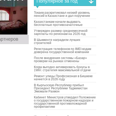
Популярное за год
Токаев раскритиковал низкий уровень
пенсий в Казахстане и дал поручение
Казахстанкам начали выдавать
бесплатные противозачаточные
Утвержден размер среднемесячной
зарплаты по регионам на 2026 год
артнеров
В Шымкенте наградили лучших
строителей
Регистрация телефонов по IMEI-кодам
доверена государственной компании
После внедрения системы «Базар»
проверки на рынках отменены
Когда выгодно активировать бонусы в
1Win: стратегия максимальной отдачи
Ремонт улицы Профсоюзная в Бишкеке
начнется в 2026 году
В Кыргызскую Республику прибыл
Президент Республики Таджикистан
Эмомали Рахмон
Кабинет Министров утвердил Положение
о государственном пожарном надзоре и
государственной противопожарной
профилактике