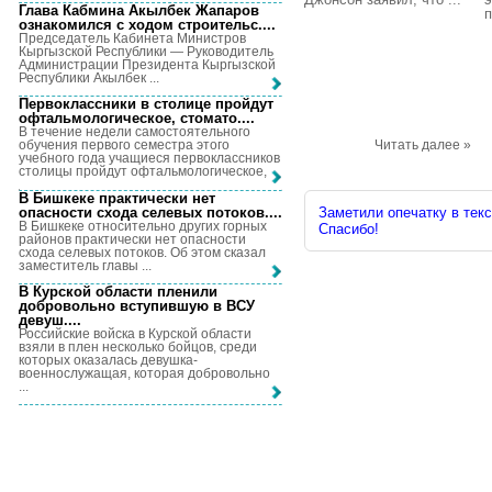
Глава Кабмина Акылбек Жапаров
п
ознакомился с ходом строительс...
.
Председатель Кабинета Министров
Кыргызской Республики — Руководитель
Администрации Президента Кыргызской
Республики Акылбек ...
Первоклассники в столице пройдут
офтальмологическое, стомато...
.
В течение недели самостоятельного
Читать далее »
обучения первого семестра этого
учебного года учащиеся первоклассников
столицы пройдут офтальмологическое, ...
В Бишкеке практически нет
опасности схода селевых потоков...
.
Заметили опечатку в текс
В Бишкеке относительно других горных
Спасибо!
районов практически нет опасности
схода селевых потоков. Об этом сказал
заместитель главы ...
В Курской области пленили
добровольно вступившую в ВСУ
девуш...
.
Российские войска в Курской области
взяли в плен несколько бойцов, среди
которых оказалась девушка-
военнослужащая, которая добровольно
...