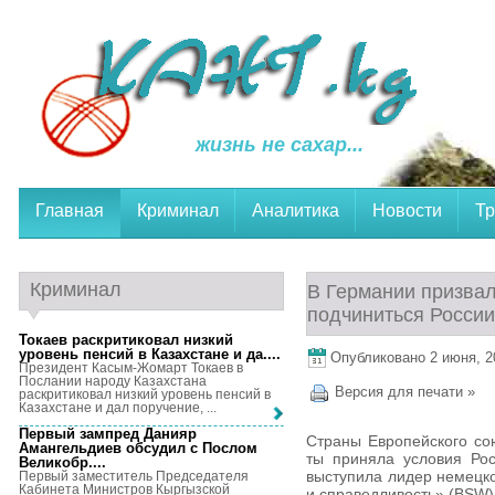
жизнь не сахар...
Главная
Криминал
Аналитика
Новости
Тр
Криминал
В Германии призвал
подчиниться России
Токаев раскритиковал низкий
уровень пенсий в Казахстане и да...
.
Опубликовано 2 июня, 20
Президент Касым-Жомарт Токаев в
Послании народу Казахстана
Версия для печати »
раскритиковал низкий уровень пенсий в
Казахстане и дал поручение, ...
Первый зампред Данияр
Страны Европейского со
Амангельдиев обсудил с Послом
ты приняла условия Рос
Великобр...
.
выступила лидер немецк
Первый заместитель Председателя
Кабинета Министров Кыргызской
и справедливость» (BSW)