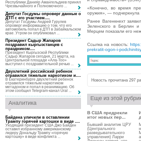
Республики Данияр Амангельдиев принял
Чрезвычайного и Полномочного ...
«Конечно, во время пре
оружия», — подчеркнула 
Депутат Госдумы опроверг данные о
ДТП с его участием...
.
Ранее Вагенкнехт заяви
Депутат Госдумы Андрей Гурулев
опроверг информацию о том, что его
Зеленского в Берлин и
автомобиль попал в ДТП в Забайкальском
Мерцем показали его неж
крае. Утром он опубликовал ...
Президент Садыр Жапаров
Ссылка на новость:
https
поздравил кыргызстанцев с
праздником...
.
prekratit-ogon-i-podchinitsy
Президент Кыргызской Республики
Садыр Жапаров сегодня, 21 марта, на
Центральной площади «Ала-Тоо»
выступил с поздравительной речью ...
Двухлетний российский ребенок
отравился тяжелым наркотиком и...
.
В Екатеринбурге двухлетний ребенок
Новость прочитана 297 ра
отравился тяжелым наркотиком
метадоном и попал в реанимацию. Об
этом сообщил Telegram-канал Ural ...
Еще из этой рубри
Аналитика
В США предрекли
итог новых пер...
Байдена уличили в оставлении
Трампу горячей картошки в виде ...
.
Бывший аналитик ЦРУ
Уходящий президент США Джо Байден
(Центрального
оставил избранному американскому
разведывательного
лидеру Дональду Трампу «горячую
картошку» в виде конфликта ...
управления) Ларри
а
Джонсон заявил, что ...
э