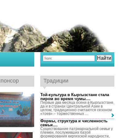
спонсор
Традиции
Той-культура в Кыргызстане стала
пиром во время чумы...
.
Первые два месяца осени в Кыргызстане,
да и в странах Центральной Азии в
целом, традиционно считаются сезоном
«тоев» – торжественных ...
Формы, структура и численность
семьи...
.
Существование патриархальной семьи у
племен, послуживших базой
формирования киргизской народности,