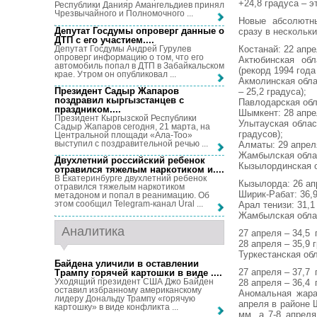
+24,8 градуса – 
Республики Данияр Амангельдиев принял
Чрезвычайного и Полномочного ...
Новые абсолютн
Депутат Госдумы опроверг данные о
сразу в нескольки
ДТП с его участием...
.
Депутат Госдумы Андрей Гурулев
Костанай: 22 апре
опроверг информацию о том, что его
Актюбинская обл
автомобиль попал в ДТП в Забайкальском
(рекорд 1994 года 
крае. Утром он опубликовал ...
Акмолинская облас
Президент Садыр Жапаров
– 25,2 градуса);
поздравил кыргызстанцев с
Павлодарская обла
праздником...
.
Шымкент: 28 апрел
Президент Кыргызской Республики
Улытауская област
Садыр Жапаров сегодня, 21 марта, на
градусов);
Центральной площади «Ала-Тоо»
выступил с поздравительной речью ...
Алматы: 29 апреля
Жамбылская област
Двухлетний российский ребенок
Кызылординская о
отравился тяжелым наркотиком и...
.
В Екатеринбурге двухлетний ребенок
Кызылорда: 26 апр
отравился тяжелым наркотиком
Ширик-Рабат: 36,9
метадоном и попал в реанимацию. Об
этом сообщил Telegram-канал Ural ...
Арал тенизи: 31,1
Жамбылская облас
Аналитика
27 апреля – 34,5 
28 апреля – 35,9 г
Туркестанская обл
Байдена уличили в оставлении
27 апреля – 37,7 
Трампу горячей картошки в виде ...
.
Уходящий президент США Джо Байден
28 апреля – 36,4 
оставил избранному американскому
Аномальная жара
лидеру Дональду Трампу «горячую
апреля в районе 
картошку» в виде конфликта ...
мм, а 7-8 апрел