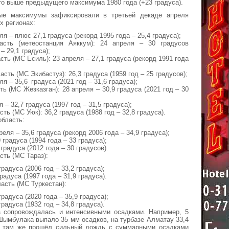
это выше предыдущего максимума 1980 года (+23 градуса).
ые максимумы зафиксировали в третьей декаде апреля
х регионах:
ля – плюс 27,1 градуса (рекорд 1995 года – 25,4 градуса);
асть (метеостанция Аяккум): 24 апреля – 30 градусов
– 29,1 градуса);
ть (МС Есиль): 23 апреля – 27,1 градуса (рекорд 1991 года
сть (МС Экибастуз): 26,3 градуса (1959 год – 25 градусов);
я – 35,6 градуса (2021 год – 31,6 градуса);
ь (МС Жезказган): 28 апреля – 30,9 градуса (2021 год – 30
 – 32,7 градуса (1997 год – 31,5 градуса);
ь (МС Уюк): 36,2 градуса (1988 год – 32,8 градуса).
бласть:
еля – 35,6 градуса (рекорд 2006 года – 34,9 градуса);
 градуса (1994 года – 33 градуса);
 градуса (2012 года – 30 градусов).
ть (МС Тараз):
градуса (2006 год – 33,2 градуса);
радуса (1997 года – 31,9 градуса).
асть (МС Туркестан):
градуса (2020 года – 35,9 градуса);
градуса (1932 год – 34,8 градуса).
 сопровождалась и интенсивными осадками. Например, 5
Шымбулака выпало 35 мм осадков, на турбазе Алматау 33,4
я там же прошёл сильный дождь с суммарными осадками