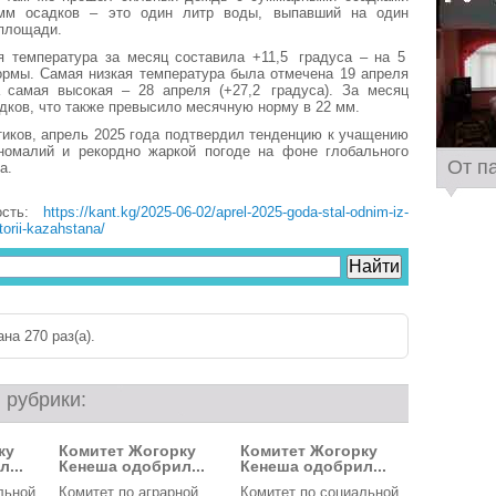
мм осадков – это один литр воды, выпавший на один
 площади.
я температура за месяц составила +11,5 градуса – на 5
ормы. Самая низкая температура была отмечена 19 апреля
 а самая высокая – 28 апреля (+27,2 градуса). За месяц
дков, что также превысило месячную норму в 22 мм.
иков, апрель 2025 года подтвердил тенденцию к учащению
номалий и рекордно жаркой погоде на фоне глобального
От п
а.
ость:
https://kant.kg/2025-06-02/aprel-2025-goda-stal-odnim-iz-
torii-kazahstana/
на 270 раз(a).
 рубрики:
ку
Комитет Жогорку
Комитет Жогорку
...
Кенеша одобрил...
Кенеша одобрил...
льной
Комитет по аграрной
Комитет по социальной