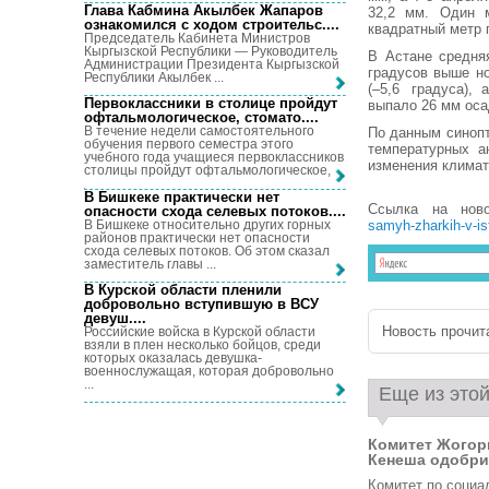
Глава Кабмина Акылбек Жапаров
32,2 мм. Один 
ознакомился с ходом строительс...
.
квадратный метр
Председатель Кабинета Министров
Кыргызской Республики — Руководитель
В Астане средня
Администрации Президента Кыргызской
градусов выше н
Республики Акылбек ...
(–5,6 градуса),
Первоклассники в столице пройдут
выпало 26 мм оса
офтальмологическое, стомато...
.
В течение недели самостоятельного
По данным синопт
обучения первого семестра этого
температурных а
учебного года учащиеся первоклассников
изменения климат
столицы пройдут офтальмологическое, ...
В Бишкеке практически нет
Ссылка на нов
опасности схода селевых потоков...
.
В Бишкеке относительно других горных
samyh-zharkih-v-is
районов практически нет опасности
схода селевых потоков. Об этом сказал
заместитель главы ...
В Курской области пленили
добровольно вступившую в ВСУ
девуш...
.
Новость прочита
Российские войска в Курской области
взяли в плен несколько бойцов, среди
которых оказалась девушка-
военнослужащая, которая добровольно
...
Еще из этой
Комитет Жогор
Кенеша одобрил
Комитет по социа