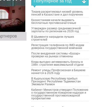
Популярное за год
Токаев раскритиковал низкий уровень
пенсий в Казахстане и дал поручение
Казахстанкам начали выдавать
бесплатные противозачаточные
Утвержден размер среднемесячной
зарплаты по регионам на 2026 год
артнеров
В Шымкенте наградили лучших
строителей
Регистрация телефонов по IMEI-кодам
доверена государственной компании
После внедрения системы «Базар»
проверки на рынках отменены
Когда выгодно активировать бонусы в
1Win: стратегия максимальной отдачи
Ремонт улицы Профсоюзная в Бишкеке
начнется в 2026 году
В Кыргызскую Республику прибыл
Президент Республики Таджикистан
Эмомали Рахмон
Кабинет Министров утвердил Положение
о государственном пожарном надзоре и
государственной противопожарной
профилактике