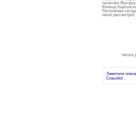
политике Жогорку
Кенеша Кыргызск
Республики сегодн
июня рассмотрел .
Читать 
Заметили опечат
Спасибо!