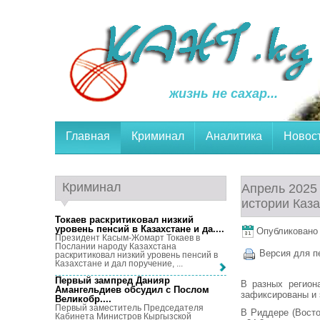
жизнь не сахар...
Главная
Криминал
Аналитика
Новос
Криминал
Апрель 2025 
истории Каз
Токаев раскритиковал низкий
уровень пенсий в Казахстане и да...
.
Опубликовано 2
Президент Касым-Жомарт Токаев в
Послании народу Казахстана
Версия для п
раскритиковал низкий уровень пенсий в
Казахстане и дал поручение, ...
Первый зампред Данияр
В разных регион
Амангельдиев обсудил с Послом
зафиксированы и 
Великобр...
.
Первый заместитель Председателя
В Риддере (Восто
Кабинета Министров Кыргызской