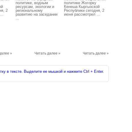
политике, водным
политике Жогорку
ой
ресурсам, экологии и
Кенеша Кыргызской
я, 2
региональному
Республики сегодня, 2
..
развитию на заседании
июня рассмотрел ...
...
далее »
Читать далее »
Читать далее »
ку в тексте. Выделите ее мышкой и нажмите Ctrl + Enter.