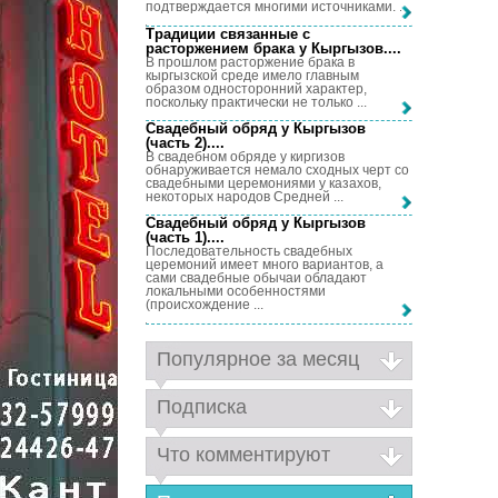
подтверждается многими источниками. ...
Традиции связанные с
расторжением брака у Кыргызов...
.
В прошлом расторжение брака в
кыргызской среде имело главным
образом односторонний характер,
поскольку практически не только ...
Свадебный обряд у Кыргызов
(часть 2)...
.
В свадебном обряде у киргизов
обнаруживается немало сходных черт со
свадебными церемониями у казахов,
некоторых народов Средней ...
Свадебный обряд у Кыргызов
(часть 1)...
.
Последовательность свадебных
церемоний имеет много вариантов, а
сами свадебные обычаи обладают
локальными особенностями
(происхождение ...
Популярное за месяц
Подписка
Что комментируют