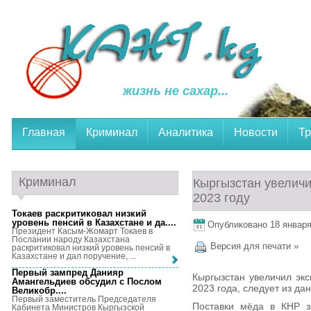
жизнь не сахар...
Главная
Криминал
Аналитика
Новости
Тр
Криминал
Кыргызстан увеличил
2023 году
Токаев раскритиковал низкий
уровень пенсий в Казахстане и да...
.
Опубликовано 18 января,
Президент Касым-Жомарт Токаев в
Послании народу Казахстана
Версия для печати »
раскритиковал низкий уровень пенсий в
Казахстане и дал поручение, ...
Первый зампред Данияр
Кыргызстан увеличил экс
Амангельдиев обсудил с Послом
2023 года, следует из да
Великобр...
.
Первый заместитель Председателя
Поставки мёда в КНР з
Кабинета Министров Кыргызской