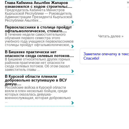
н
Глава Кабмина Акылбек Жапаров
.
ознакомился с ходом строительс...
.
Председатель Кабинета Министров
Кыргызской Республики — Руководитель
Администрации Президента Кыргызской
Республики Акылбек ...
Первоклассники в столице пройдут
офтальмологическое, стомато...
.
В течение недели самостоятельного
Читать далее »
обучения первого семестра этого
учебного года учащиеся первоклассников
столицы пройдут офтальмологическое, ...
В Бишкеке практически нет
Заметили опечатку в текс
опасности схода селевых потоков...
.
Спасибо!
В Бишкеке относительно других горных
районов практически нет опасности
схода селевых потоков. Об этом сказал
заместитель главы ...
В Курской области пленили
добровольно вступившую в ВСУ
девуш...
.
Российские войска в Курской области
взяли в плен несколько бойцов, среди
которых оказалась девушка-
военнослужащая, которая добровольно
...