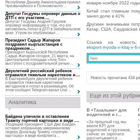
Республики Данияр Амангельдиев принял
январе-ноябре 2022 годы
Чрезвычайного и Полномочного ...
Китай стал главным пок
Депутат Госдумы опроверг данные о
занял долю в 41%.
ДТП с его участием...
.
Депутат Госдумы Андрей Гурулев
Другими значимыми потр
опроверг информацию о том, что его
Катар, США, Саудовская 
автомобиль попал в ДТП в Забайкальском
крае. Утром он опубликовал ...
Президент Садыр Жапаров
Ссылка на новость
поздравил кыргызстанцев с
eksport-myoda-v-kitaj-v-6
праздником...
.
Президент Кыргызской Республики
Садыр Жапаров сегодня, 21 марта, на
Центральной площади «Ала-Тоо»
выступил с поздравительной речью ...
Двухлетний российский ребенок
отравился тяжелым наркотиком и...
.
Новость прочитана 434 ра
В Екатеринбурге двухлетний ребенок
отравился тяжелым наркотиком
метадоном и попал в реанимацию. Об
этом сообщил Telegram-канал Ural ...
Еще из этой рубри
Аналитика
В «Тазалыке» для
водителей и г...
Байдена уличили в оставлении
.
Трампу горячей картошки в виде ...
.
«За прошлый год мы
Уходящий президент США Джо Байден
ввели KPI для
Г
оставил избранному американскому
водителей и грузчиков,
н
лидеру Дональду Трампу «горячую
сейчас их зарплата
н
картошку» в виде конфликта ...
рассчитывается ...
п