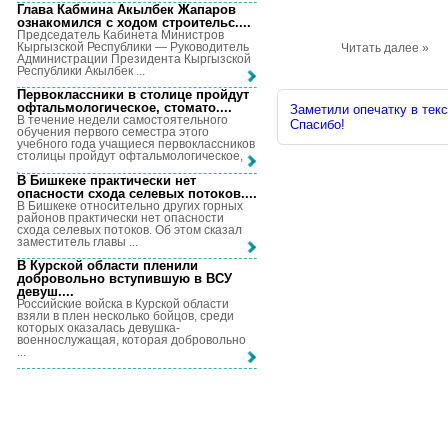
Глава Кабмина Акылбек Жапаров
ознакомился с ходом строительс...
.
Председатель Кабинета Министров
Кыргызской Республики — Руководитель
Читать далее »
Администрации Президента Кыргызской
Республики Акылбек ...
Первоклассники в столице пройдут
офтальмологическое, стомато...
.
Заметили опечатку в текс
В течение недели самостоятельного
Спасибо!
обучения первого семестра этого
учебного года учащиеся первоклассников
столицы пройдут офтальмологическое, ...
В Бишкеке практически нет
опасности схода селевых потоков...
.
В Бишкеке относительно других горных
районов практически нет опасности
схода селевых потоков. Об этом сказал
заместитель главы ...
В Курской области пленили
добровольно вступившую в ВСУ
девуш...
.
Российские войска в Курской области
взяли в плен несколько бойцов, среди
которых оказалась девушка-
военнослужащая, которая добровольно
...