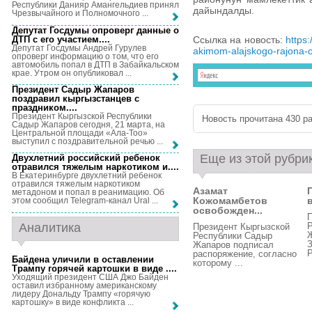
Республики Данияр Амангельдиев принял
дайындалды.
Чрезвычайного и Полномочного ...
Депутат Госдумы опроверг данные о
ДТП с его участием...
.
Ссылка на новость:
https
Депутат Госдумы Андрей Гурулев
akimom-alajskogo-rajona-os
опроверг информацию о том, что его
автомобиль попал в ДТП в Забайкальском
крае. Утром он опубликовал ...
Президент Садыр Жапаров
поздравил кыргызстанцев с
праздником...
.
Президент Кыргызской Республики
Новость прочитана 430 ра
Садыр Жапаров сегодня, 21 марта, на
Центральной площади «Ала-Тоо»
выступил с поздравительной речью ...
Еще из этой рубри
Двухлетний российский ребенок
отравился тяжелым наркотиком и...
.
В Екатеринбурге двухлетний ребенок
отравился тяжелым наркотиком
Азамат
метадоном и попал в реанимацию. Об
Кожомамбетов
этом сообщил Telegram-канал Ural ...
освобожден...
П
Аналитика
Президент Кыргызской
Республики Садыр
З
Жапаров подписал
Р
распоряжение, согласно
Байдена уличили в оставлении
которому ...
Трампу горячей картошки в виде ...
.
Уходящий президент США Джо Байден
оставил избранному американскому
лидеру Дональду Трампу «горячую
картошку» в виде конфликта ...