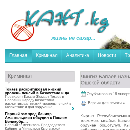
жизнь не сахар...
Главная
Криминал
Аналитика
Новости
Тр
Криминал
Чингиз Бапаев назн
Ошской области
Токаев раскритиковал низкий
уровень пенсий в Казахстане и да...
.
Опубликовано 18 января,
Президент Касым-Жомарт Токаев в
Послании народу Казахстана
Версия для печати »
раскритиковал низкий уровень пенсий в
Казахстане и дал поручение, ...
Первый зампред Данияр
Кыргыз Республикасын
Амангельдиев обсудил с Послом
тескемеге ылайык, Бапае
Великобр...
.
ордунан бошотулуп, Кы
Первый заместитель Председателя
Кабинета Министров Кыргызской
районунун мамлекеттик