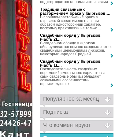
подтверждается многими источниками. ...
Традиции связанные с
расторжением брака у Кыргызов...
.
В прошлом расторжение брака в
кыргызской среде имело главным
образом односторонний характер,
поскольку практически не только ...
Свадебный обряд у Кыргызов
(часть 2)...
.
В свадебном обряде у киргизов
обнаруживается немало сходных черт со
свадебными церемониями у казахов,
некоторых народов Средней ...
Свадебный обряд у Кыргызов
(часть 1)...
.
Последовательность свадебных
церемоний имеет много вариантов, а
сами свадебные обычаи обладают
локальными особенностями
(происхождение ...
Популярное за месяц
Подписка
Что комментируют