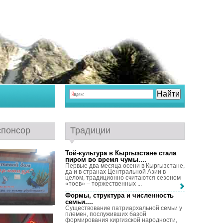
спонсор
Традиции
Той-культура в Кыргызстане стала
пиром во время чумы...
.
Первые два месяца осени в Кыргызстане,
да и в странах Центральной Азии в
целом, традиционно считаются сезоном
«тоев» – торжественных ...
Формы, структура и численность
семьи...
.
Существование патриархальной семьи у
племен, послуживших базой
формирования киргизской народности,