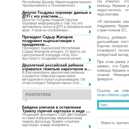
Он отметил, чт
Республики Данияр Амангельдиев принял
помощь Украине д
Чрезвычайного и Полномочного ...
недостаточно, ч
Депутат Госдумы опроверг данные о
перспективе.
ДТП с его участием...
.
Депутат Госдумы Андрей Гурулев
«Я призываю наш
опроверг информацию о том, что его
поддержку Украи
автомобиль попал в ДТП в Забайкальском
стран-членов ЕС,
крае. Утром он опубликовал ...
Президент Садыр Жапаров
Шольц добавил, 
поздравил кыргызстанцев с
дальнейшие пост
праздником...
.
Берлин попросил
Президент Кыргызской Республики
планируют, поско
Садыр Жапаров сегодня, 21 марта, на
конкретный вклад
Центральной площади «Ала-Тоо»
выступил с поздравительной речью ...
При этом ранее 
Двухлетний российский ребенок
заявил, что Гер
отравился тяжелым наркотиком и...
.
помощи Украине н
В Екатеринбурге двухлетний ребенок
планов. Немецк
отравился тяжелым наркотиком
февраля.
метадоном и попал в реанимацию. Об
этом сообщил Telegram-канал Ural ...
Ссылка на но
Аналитика
stran-chlenov-zap
Байдена уличили в оставлении
Трампу горячей картошки в виде ...
.
Уходящий президент США Джо Байден
оставил избранному американскому
лидеру Дональду Трампу «горячую
Новость прочита
картошку» в виде конфликта ...