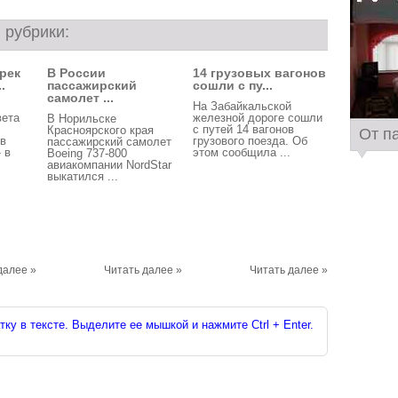
 рубрики:
рек
В России
14 грузовых вагонов
.
пассажирский
сошли с пу...
самолет ...
На Забайкальской
вета
железной дороге сошли
В Норильске
с путей 14 вагонов
Красноярского края
От п
в
грузового поезда. Об
пассажирский самолет
 в
этом сообщила ...
Boeing 737-800
авиакомпании NordStar
выкатился ...
далее »
Читать далее »
Читать далее »
ку в тексте. Выделите ее мышкой и нажмите Ctrl + Enter.