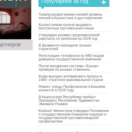
Популярное за год
Токаев раскритиковал низкий уровень
пенсий в Казахстане и дал поручение
Казахстанкам начали выдавать
бесплатные противозачаточные
Утвержден размер среднемесячной
зарплаты по регионам на 2026 год
артнеров
В Шымкенте наградили лучших
строителей
Регистрация телефонов по IMEI-кодам
доверена государственной компании
После внедрения системы «Базар»
проверки на рынках отменены
Когда выгодно активировать бонусы в
1Win: стратегия максимальной отдачи
Ремонт улицы Профсоюзная в Бишкеке
начнется в 2026 году
В Кыргызскую Республику прибыл
Президент Республики Таджикистан
Эмомали Рахмон
Кабинет Министров утвердил Положение
о государственном пожарном надзоре и
государственной противопожарной
профилактике