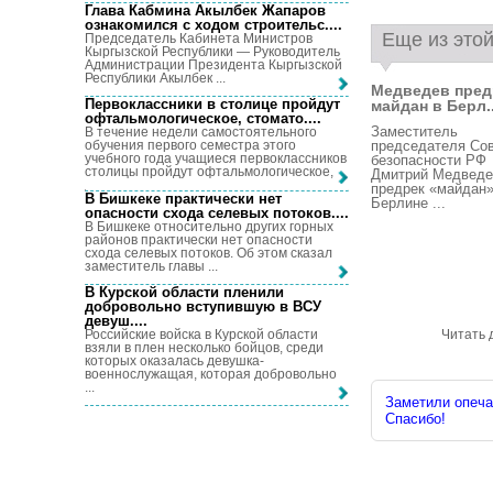
Глава Кабмина Акылбек Жапаров
ознакомился с ходом строительс...
.
Еще из этой
Председатель Кабинета Министров
Кыргызской Республики — Руководитель
Администрации Президента Кыргызской
Республики Акылбек ...
Медведев пред
Первоклассники в столице пройдут
майдан в Берл..
офтальмологическое, стомато...
.
Заместитель
В течение недели самостоятельного
председателя Со
обучения первого семестра этого
учебного года учащиеся первоклассников
безопасности РФ
столицы пройдут офтальмологическое, ...
Дмитрий Медведе
предрек «майдан»
В Бишкеке практически нет
Берлине ...
опасности схода селевых потоков...
.
В Бишкеке относительно других горных
районов практически нет опасности
схода селевых потоков. Об этом сказал
заместитель главы ...
В Курской области пленили
добровольно вступившую в ВСУ
девуш...
.
Российские войска в Курской области
Читать 
взяли в плен несколько бойцов, среди
которых оказалась девушка-
военнослужащая, которая добровольно
...
Заметили опечат
Спасибо!