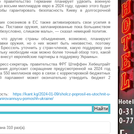
о правительство Германии планирует удвоить военную
о восьми миллиардов евро в 2024 году, однако этого будет
тобы гарантировать безопасность Киеву в долгосрочной
их союзников в ЕС также активизировать свои усилия в
ны. Поставки оружия, запланированные пока большинством
 безусловно, слишком малы», — сказал немецкий политик.
что другие страны объединения, возможно, планируют
авки оружия, но о них может быть неизвестно, поэтому
 Брюссель уточнить у стран-членов, какую поддержку они
льку необходим «как можно более точный обзор того, какой
 внесут европейские партнеры в поддержку Украины».
пресс-секретарь правительства ФРГ Штеффен Хебештрайт
мания допускает сокращение предусмотренной на 2024 год
а 550 миллионов евро в связи с корректировкой бюджетных
ий парламент может окончательно утвердить бюджет 2
вость:
https://kant.kg/2024-01-09/sholcz-poprosil-es-utochnit-u-
lanirovannuyu-pomoshh-ukraine/
на 310 раз(a).