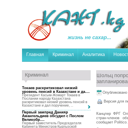
жизнь не сахар...
Главная
Криминал
Аналитика
Новос
Криминал
Шольц попро
запланирова
Токаев раскритиковал низкий
уровень пенсий в Казахстане и да...
.
Опубликовано 9
Президент Касым-Жомарт Токаев в
Послании народу Казахстана
Версия для п
раскритиковал низкий уровень пенсий в
Казахстане и дал поручение, ...
Первый зампред Данияр
Канцлер ФРГ Ол
Амангельдиев обсудил с Послом
стран-членов о
Великобр...
.
сообщает Politico.
Первый заместитель Председателя
Кабинета Министров Кыргызской