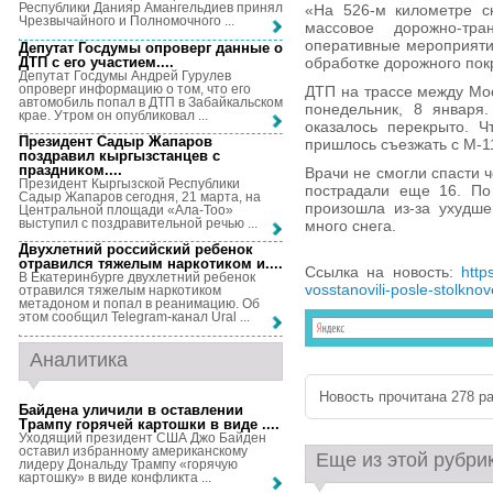
Республики Данияр Амангельдиев принял
«На 526-м километре ск
Чрезвычайного и Полномочного ...
массовое дорожно-тра
оперативные мероприятия
Депутат Госдумы опроверг данные о
ДТП с его участием...
.
обработке дорожного пок
Депутат Госдумы Андрей Гурулев
опроверг информацию о том, что его
ДТП на трассе между Мо
автомобиль попал в ДТП в Забайкальском
понедельник, 8 января
крае. Утром он опубликовал ...
оказалось перекрыто. Ч
Президент Садыр Жапаров
пришлось съезжать с М-11
поздравил кыргызстанцев с
праздником...
.
Врачи не смогли спасти ч
Президент Кыргызской Республики
пострадали еще 16. По
Садыр Жапаров сегодня, 21 марта, на
произошла из-за ухудш
Центральной площади «Ала-Тоо»
выступил с поздравительной речью ...
много снега.
Двухлетний российский ребенок
отравился тяжелым наркотиком и...
.
Ссылка на новость:
http
В Екатеринбурге двухлетний ребенок
vosstanovili-posle-stolkno
отравился тяжелым наркотиком
метадоном и попал в реанимацию. Об
этом сообщил Telegram-канал Ural ...
Аналитика
Новость прочитана 278 ра
Байдена уличили в оставлении
Трампу горячей картошки в виде ...
.
Уходящий президент США Джо Байден
оставил избранному американскому
Еще из этой рубри
лидеру Дональду Трампу «горячую
картошку» в виде конфликта ...