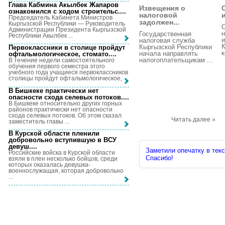
Глава Кабмина Акылбек Жапаров
Извещения о
ознакомился с ходом строительс...
.
налоговой
Председатель Кабинета Министров
задолжен...
Кыргызской Республики — Руководитель
Администрации Президента Кыргызской
н
Государственная
Республики Акылбек ...
налоговая служба
К
Кыргызской Республики
Первоклассники в столице пройдут
к
начала направлять
офтальмологическое, стомато...
.
налогоплательщикам ...
В течение недели самостоятельного
обучения первого семестра этого
учебного года учащиеся первоклассников
столицы пройдут офтальмологическое, ...
В Бишкеке практически нет
опасности схода селевых потоков...
.
В Бишкеке относительно других горных
районов практически нет опасности
схода селевых потоков. Об этом сказал
Читать далее »
заместитель главы ...
В Курской области пленили
добровольно вступившую в ВСУ
девуш...
.
Заметили опечатку в текс
Российские войска в Курской области
Спасибо!
взяли в плен несколько бойцов, среди
которых оказалась девушка-
военнослужащая, которая добровольно
...