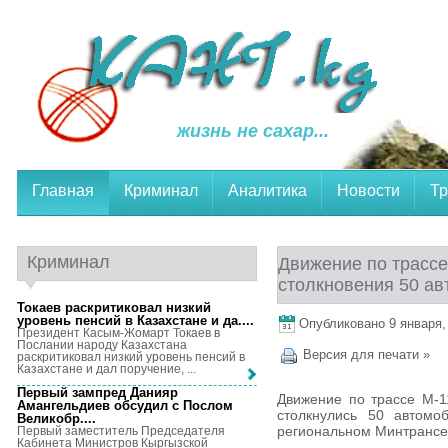
жизнь не сахар...
Главная
Криминал
Аналитика
Новости
Тр
Криминал
Движение по трассе
столкновения 50 а
Токаев раскритиковал низкий
уровень пенсий в Казахстане и да...
.
Опубликовано 9 января, 
Президент Касым-Жомарт Токаев в
Послании народу Казахстана
Версия для печати »
раскритиковал низкий уровень пенсий в
Казахстане и дал поручение, ...
Первый зампред Данияр
Движение по трассе М-1
Амангельдиев обсудил с Послом
столкнулись 50 автомо
Великобр...
.
региональном Минтрансе
Первый заместитель Председателя
Кабинета Министров Кыргызской