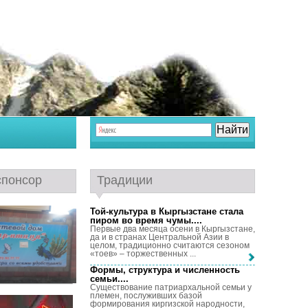
спонсор
Традиции
Той-культура в Кыргызстане стала
пиром во время чумы...
.
Первые два месяца осени в Кыргызстане,
да и в странах Центральной Азии в
целом, традиционно считаются сезоном
«тоев» – торжественных ...
Формы, структура и численность
семьи...
.
Существование патриархальной семьи у
племен, послуживших базой
формирования киргизской народности,