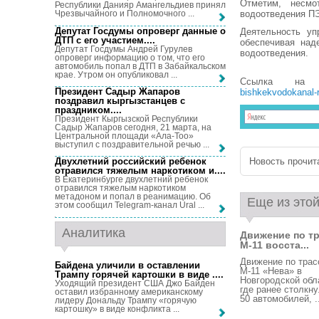
Отметим, несмо
Республики Данияр Амангельдиев принял
водоотведения ПЭ
Чрезвычайного и Полномочного ...
Депутат Госдумы опроверг данные о
Деятельность уп
ДТП с его участием...
.
обеспечивая над
Депутат Госдумы Андрей Гурулев
водоотведения.
опроверг информацию о том, что его
автомобиль попал в ДТП в Забайкальском
крае. Утром он опубликовал ...
Ссылка на
Президент Садыр Жапаров
bishkekvodokanal-
поздравил кыргызстанцев с
праздником...
.
Президент Кыргызской Республики
Садыр Жапаров сегодня, 21 марта, на
Центральной площади «Ала-Тоо»
выступил с поздравительной речью ...
Новость прочита
Двухлетний российский ребенок
отравился тяжелым наркотиком и...
.
В Екатеринбурге двухлетний ребенок
отравился тяжелым наркотиком
метадоном и попал в реанимацию. Об
Еще из этой
этом сообщил Telegram-канал Ural ...
Аналитика
Движение по т
М-11 восста...
Движение по трас
Байдена уличили в оставлении
М-11 «Нева» в
Трампу горячей картошки в виде ...
.
Новгородской обл
Уходящий президент США Джо Байден
где ранее столкн
оставил избранному американскому
50 автомобилей, ..
лидеру Дональду Трампу «горячую
картошку» в виде конфликта ...