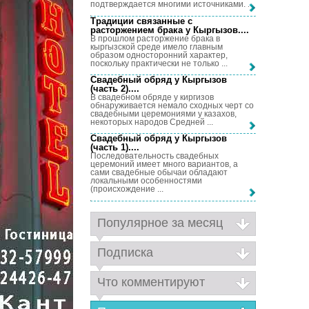
подтверждается многими источниками. ...
Традиции связанные с
расторжением брака у Кыргызов...
.
В прошлом расторжение брака в
кыргызской среде имело главным
образом односторонний характер,
поскольку практически не только ...
Свадебный обряд у Кыргызов
(часть 2)...
.
В свадебном обряде у киргизов
обнаруживается немало сходных черт со
свадебными церемониями у казахов,
некоторых народов Средней ...
Свадебный обряд у Кыргызов
(часть 1)...
.
Последовательность свадебных
церемоний имеет много вариантов, а
сами свадебные обычаи обладают
локальными особенностями
(происхождение ...
Популярное за месяц
Подписка
Что комментируют