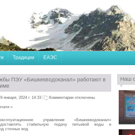
ти
Традиции
ЕАЭС
Наш 
жбы ПЭУ «Бишкекводоканал» работают в
жиме
 января, 2024 г. 14:33
Комментарии отключены
ечати »
о-эксплуатационное управление «Бишкекводоканал»
едоставлять стабильную подачу питьевой воды и
д сточных вод.