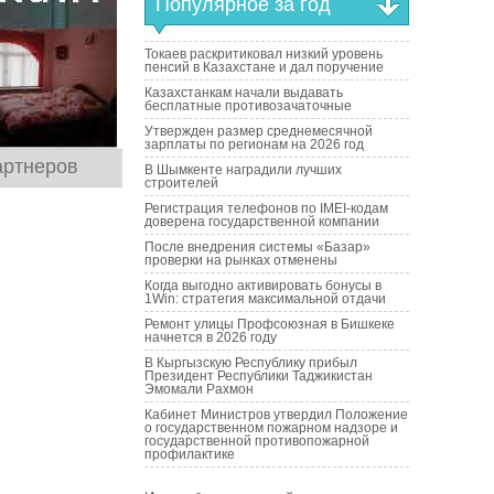
Популярное за год
Токаев раскритиковал низкий уровень
пенсий в Казахстане и дал поручение
Казахстанкам начали выдавать
бесплатные противозачаточные
Утвержден размер среднемесячной
зарплаты по регионам на 2026 год
артнеров
В Шымкенте наградили лучших
строителей
Регистрация телефонов по IMEI-кодам
доверена государственной компании
После внедрения системы «Базар»
проверки на рынках отменены
Когда выгодно активировать бонусы в
1Win: стратегия максимальной отдачи
Ремонт улицы Профсоюзная в Бишкеке
начнется в 2026 году
В Кыргызскую Республику прибыл
Президент Республики Таджикистан
Эмомали Рахмон
Кабинет Министров утвердил Положение
о государственном пожарном надзоре и
государственной противопожарной
профилактике