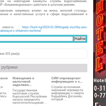
тря на новогодние каникулы службы водоснабжения,
У «Бишкекводоканал» работали в штатном режиме.
равления напрямую влияет на жизнь жителей столицы,
ежные и качественные услуги в сфере водоснабжения и
 новость:
https://kant.kg/2024-01-09/brigady-sluzhby-peu-
rabotayut-v-shtatnom-rezhime/
на 415 раз(a).
 рубрики:
рассе
Извещения о
СИН опровергает
налоговой
информацию о с...
задолжен...
се
Служба исполнения
наказаний опровергла
Государственная
асти,
информацию о смерти
налоговая служба
улись
Кадырбека Досонова,
Кыргызской Республики
.
который ...
начала направлять
налогоплательщикам ...