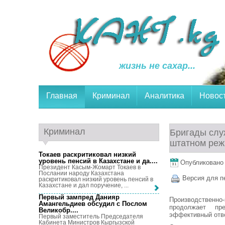
жизнь не сахар...
Главная
Криминал
Аналитика
Новос
Криминал
Бригады слу
штатном ре
Токаев раскритиковал низкий
уровень пенсий в Казахстане и да...
.
Опубликовано 9
Президент Касым-Жомарт Токаев в
Послании народу Казахстана
Версия для п
раскритиковал низкий уровень пенсий в
Казахстане и дал поручение, ...
Первый зампред Данияр
Производственн
Амангельдиев обсудил с Послом
продолжает пр
Великобр...
.
эффективный отво
Первый заместитель Председателя
Кабинета Министров Кыргызской