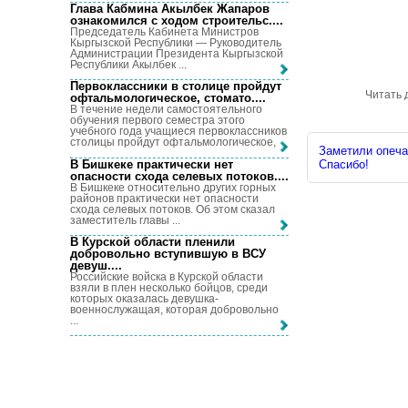
Глава Кабмина Акылбек Жапаров
ознакомился с ходом строительс...
.
Председатель Кабинета Министров
Кыргызской Республики — Руководитель
Администрации Президента Кыргызской
Республики Акылбек ...
Первоклассники в столице пройдут
Читать 
офтальмологическое, стомато...
.
В течение недели самостоятельного
обучения первого семестра этого
учебного года учащиеся первоклассников
столицы пройдут офтальмологическое, ...
Заметили опечат
В Бишкеке практически нет
Спасибо!
опасности схода селевых потоков...
.
В Бишкеке относительно других горных
районов практически нет опасности
схода селевых потоков. Об этом сказал
заместитель главы ...
В Курской области пленили
добровольно вступившую в ВСУ
девуш...
.
Российские войска в Курской области
взяли в плен несколько бойцов, среди
которых оказалась девушка-
военнослужащая, которая добровольно
...