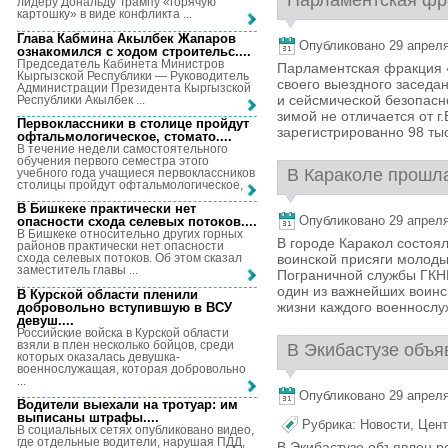
Парламентская фра
лидеру Дональду Трампу «горячую
картошку» в виде конфликта ...
Глава Кабмина Акылбек Жапаров
Опубликовано 29 апреля,
ознакомился с ходом строительс...
.
Председатель Кабинета Министров
Парламентская фракция 
Кыргызской Республики — Руководитель
своего выездного заседа
Администрации Президента Кыргызской
и сейсмической безопасно
Республики Акылбек ...
зимой не отличается от 
Первоклассники в столице пройдут
зарегистрированно 98 тыс
офтальмологическое, стомато...
.
В течение недели самостоятельного
обучения первого семестра этого
В Караколе прошла
учебного года учащиеся первоклассников
столицы пройдут офтальмологическое, ...
В Бишкеке практически нет
Опубликовано 29 апреля,
опасности схода селевых потоков...
.
В Бишкеке относительно других горных
В городе Каракол состоя
районов практически нет опасности
воинской присяги молод
схода селевых потоков. Об этом сказал
заместитель главы ...
Пограничной службы ГКН
один из важнейших воинс
В Курской области пленили
жизни каждого военнослуж
добровольно вступившую в ВСУ
девуш...
.
Российские войска в Курской области
взяли в плен несколько бойцов, среди
В Экибастузе объя
которых оказалась девушка-
военнослужащая, которая добровольно
...
Опубликовано 29 апреля,
Водители выехали на тротуар: им
выписаны штрафы...
.
Рубрика:
Новости
,
Цент
В социальных сетях опубликовано видео,
где отдельные водители, нарушая ПДД,
В Экибастузе объявлен р