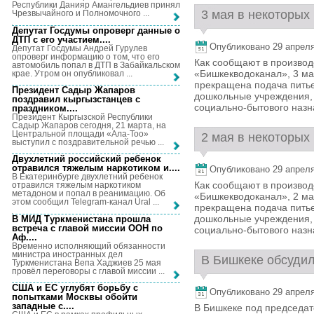
Республики Данияр Амангельдиев принял
3 мая в некоторых 
Чрезвычайного и Полномочного ...
Депутат Госдумы опроверг данные о
ДТП с его участием...
.
Опубликовано 29 апреля,
Депутат Госдумы Андрей Гурулев
опроверг информацию о том, что его
Как сообщают в произво
автомобиль попал в ДТП в Забайкальском
«Бишкекводоканал», 3 мая
крае. Утром он опубликовал ...
прекращена подача питье
Президент Садыр Жапаров
дошкольные учреждения, 
поздравил кыргызстанцев с
социально-бытового назн
праздником...
.
Президент Кыргызской Республики
Садыр Жапаров сегодня, 21 марта, на
Центральной площади «Ала-Тоо»
2 мая в некоторых 
выступил с поздравительной речью ...
Двухлетний российский ребенок
отравился тяжелым наркотиком и...
.
Опубликовано 29 апреля,
В Екатеринбурге двухлетний ребенок
Как сообщают в произво
отравился тяжелым наркотиком
метадоном и попал в реанимацию. Об
«Бишкекводоканал», 2 мая
этом сообщил Telegram-канал Ural ...
прекращена подача питье
дошкольные учреждения, 
В МИД Туркменистана прошла
встреча с главой миссии ООН по
социально-бытового назн
Аф...
.
Временно исполняющий обязанности
министра иностранных дел
В Бишкеке обсудил
Туркменистана Вепа Хаджиев 25 мая
провёл переговоры с главой миссии ...
США и ЕС углубят борьбу с
Опубликовано 29 апреля,
попытками Москвы обойти
западные с...
.
В Бишкеке под председат