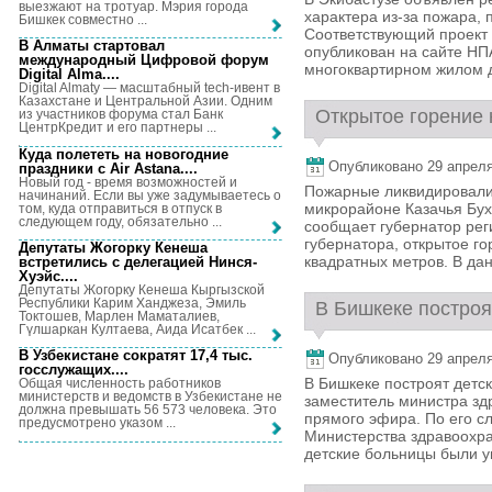
выезжают на тротуар. Мэрия города
характера из-за пожара, 
Бишкек совместно ...
Соответствующий проект 
В Алматы стартовал
опубликован на сайте НПА
международный Цифровой форум
многоквартирном жилом 
Digital Alma...
.
Digital Almaty — масштабный tech-ивент в
Казахстане и Центральной Азии. Одним
Открытое горение 
из участников форума стал Банк
ЦентрКредит и его партнеры ...
Куда полететь на новогодние
Опубликовано 29 апреля,
праздники с Air Astana...
.
Новый год - время возможностей и
Пожарные ликвидировали 
начинаний. Если вы уже задумываетесь о
микрорайоне Казачья Бух
том, куда отправиться в отпуск в
следующем году, обязательно ...
сообщает губернатор ре
губернатора, открытое г
Депутаты Жогорку Кенеша
квадратных метров. В да
встретились с делегацией Нинся-
Хуэйс...
.
Депутаты Жогорку Кенеша Кыргызской
Республики Карим Ханджеза, Эмиль
В Бишкеке построя
Токтошев, Марлен Маматалиев,
Гүлшаркан Култаева, Аида Исатбек ...
В Узбекистане сократят 17,4 тыс.
Опубликовано 29 апреля,
госслужащих...
.
В Бишкеке построят детск
Общая численность работников
министерств и ведомств в Узбекистане не
заместитель министра з
должна превышать 56 573 человека. Это
прямого эфира. По его с
предусмотрено указом ...
Министерства здравоохр
детские больницы были уп