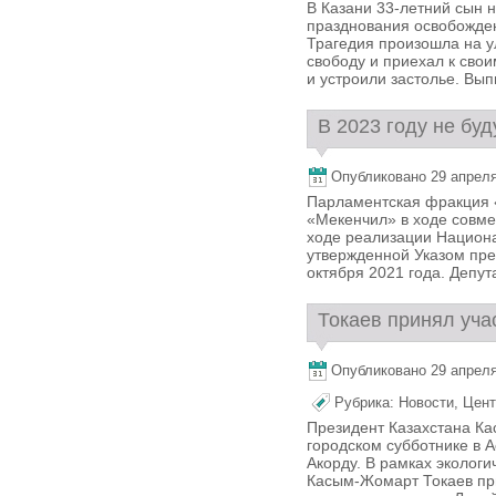
В Казани 33-летний сын 
празднования освобожден
Трагедия произошла на 
свободу и приехал к сво
и устроили застолье. Выпи
В 2023 году не буд
Опубликовано 29 апреля,
Парламентская фракция «
«Мекенчил» в ходе совм
ходе реализации Национа
утвержденной Указом пре
октября 2021 года. Депута
Токаев принял учас
Опубликовано 29 апреля,
Рубрика:
Новости
,
Цент
Президент Казахстана Ка
городском субботнике в А
Акорду. В рамках эколог
Касым-Жомарт Токаев при