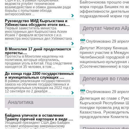
США и ЕС в рамках профильных
Байгончокова прошло оче
ведомств углубят техническое
мэра города Бишкек по в
взаимодействие и обмен данными ради
борьбы с попытками обхода
эффективности деятельн
антироссийских ...
подразделений мэрии гор
Руководство МИД Кыргызстана и
Узбекистана обсудило итоги виз...
.
Депутат Чингиз Ай
Первый заместитель министра
иностранных дел Кыргызстана Асеин
Исаев 7 февраля встретился с и.о.
министра иностранных дел Узбекистана
Опубликовано 29 апреля,
...
Депутат Жогорку Кенеша 
В Монголии 17 дней продолжаются
принял участие в Между
протесты...
.
Протесты в Монголии нацелены на
Челябинской городской о
политиков, которые обогатились,
национально-культурная
продавая уголь в Китай. Под следствием
(Соотечественники) в гор
находятся 35 человек, в том ...
До конца года 2200 государственных
и муниципальных служащих ...
.
Делегация во глав
В рамках реализации государственного
заказа на обучение государственных и
муниципальных служащих на 2022 год с
12 сентября по 2 декабря ...
Опубликовано 29 апреля,
Делегация во главе с Ру
Аналитика
Кыргызской Республики 
поездки провела ряд вст
Казахстана. Руководител
Байдена уличили в оставлении
председателем Комитета 
Трампу горячей картошки в виде ...
.
Уходящий президент США Джо Байден
оставил избранному американскому