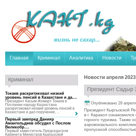
жизнь не сахар...
Главная
Криминал
Аналитика
Новости
Тр
Новости апреля 2023
Криминал
Президент Садыр Ж
Токаев раскритиковал низкий
уровень пенсий в Казахстане и да...
.
Президент Касым-Жомарт Токаев в
Опубликовано 29 апреля,
Послании народу Казахстана
раскритиковал низкий уровень пенсий в
Президент Кыргызской Ре
Казахстане и дал поручение, ...
в г. Каракол ознакомилс
Первый зампред Данияр
горного туризма. Также о
Амангельдиев обсудил с Послом
аэровокзального комплек
Великобр...
.
пропускной способностью 
Первый заместитель Председателя
Кабинета Министров Кыргызской