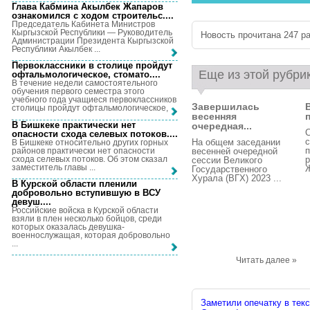
Глава Кабмина Акылбек Жапаров
ознакомился с ходом строительс...
.
Председатель Кабинета Министров
Кыргызской Республики — Руководитель
Новость прочитана 247 ра
Администрации Президента Кыргызской
Республики Акылбек ...
Первоклассники в столице пройдут
Еще из этой рубри
офтальмологическое, стомато...
.
В течение недели самостоятельного
обучения первого семестра этого
учебного года учащиеся первоклассников
Завершилась
столицы пройдут офтальмологическое, ...
весенняя
В Бишкеке практически нет
очередная...
С
опасности схода селевых потоков...
.
На общем заседании
В Бишкеке относительно других горных
районов практически нет опасности
весенней очередной
схода селевых потоков. Об этом сказал
р
сессии Великого
заместитель главы ...
Ж
Государственного
Хурала (ВГХ) 2023 ...
В Курской области пленили
добровольно вступившую в ВСУ
девуш...
.
Российские войска в Курской области
взяли в плен несколько бойцов, среди
которых оказалась девушка-
военнослужащая, которая добровольно
...
Читать далее »
Заметили опечатку в текс