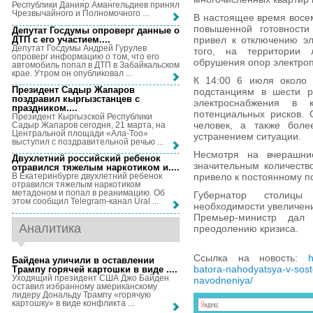
Республики Данияр Амангельдиев принял
Чрезвычайного и Полномочного ...
В настоящее время восем
повышенной готовности
Депутат Госдумы опроверг данные о
ДТП с его участием...
.
привел к отключению эл
Депутат Госдумы Андрей Гурулев
того, на территории 
опроверг информацию о том, что его
обрушения опор электро
автомобиль попал в ДТП в Забайкальском
крае. Утром он опубликовал ...
К 14:00 6 июля около 
Президент Садыр Жапаров
подстанциям в шести р
поздравил кыргызстанцев с
электроснабжения в 
праздником...
.
потенциальных рисков. 
Президент Кыргызской Республики
человек, а также бол
Садыр Жапаров сегодня, 21 марта, на
Центральной площади «Ала-Тоо»
устранением ситуации.
выступил с поздравительной речью ...
Несмотря на вчерашни
Двухлетний российский ребенок
значительным количество
отравился тяжелым наркотиком и...
.
привело к постоянному п
В Екатеринбурге двухлетний ребенок
отравился тяжелым наркотиком
метадоном и попал в реанимацию. Об
Губернатор столицы
этом сообщил Telegram-канал Ural ...
необходимости увеличени
Премьер-министр дал
Аналитика
преодолению кризиса.
Ссылка на новость:
h
Байдена уличили в оставлении
batora-nahodyatsya-v-sost
Трампу горячей картошки в виде ...
.
Уходящий президент США Джо Байден
navodneniya/
оставил избранному американскому
лидеру Дональду Трампу «горячую
картошку» в виде конфликта ...