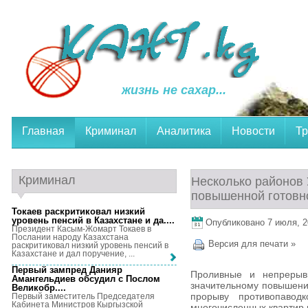
жизнь не сахар...
Главная
Криминал
Аналитика
Новости
Тр
Криминал
Несколько районов 
повышенной готовно
Токаев раскритиковал низкий
уровень пенсий в Казахстане и да...
.
Опубликовано 7 июля, 20
Президент Касым-Жомарт Токаев в
Послании народу Казахстана
Версия для печати »
раскритиковал низкий уровень пенсий в
Казахстане и дал поручение, ...
Первый зампред Данияр
Проливные и непреры
Амангельдиев обсудил с Послом
значительному повышени
Великобр...
.
прорыву противопавод
Первый заместитель Председателя
Кабинета Министров Кыргызской
многочисленных квартир 