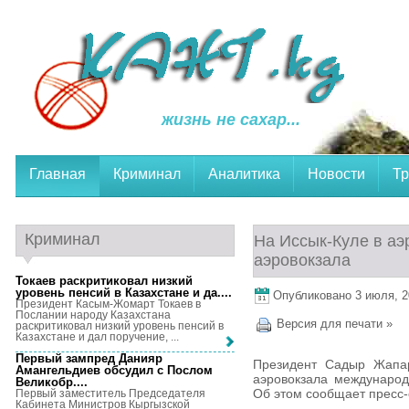
жизнь не сахар...
Главная
Криминал
Аналитика
Новости
Тр
Криминал
На Иссык-Куле в аэ
аэровокзала
Токаев раскритиковал низкий
уровень пенсий в Казахстане и да...
.
Опубликовано 3 июля, 20
Президент Касым-Жомарт Токаев в
Послании народу Казахстана
Версия для печати »
раскритиковал низкий уровень пенсий в
Казахстане и дал поручение, ...
Первый зампред Данияр
Президент Садыр Жапар
Амангельдиев обсудил с Послом
аэровокзала международ
Великобр...
.
Об этом сообщает пресс-
Первый заместитель Председателя
Кабинета Министров Кыргызской