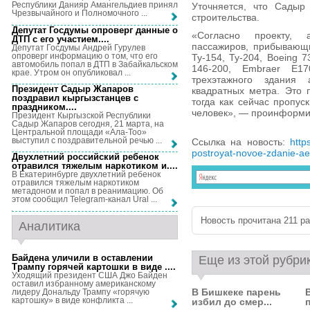
Республики Данияр Амангельдиев принял
Уточняется, что Садыр
Чрезвычайного и Полномочного ...
строительства.
Депутат Госдумы опроверг данные о
«Согласно проекту, 
ДТП с его участием...
.
пассажиров, прибывающ
Депутат Госдумы Андрей Гурулев
опроверг информацию о том, что его
Ту-154, Ту-204, Boeing 7
автомобиль попал в ДТП в Забайкальском
146-200, Embraer E1
крае. Утром он опубликовал ...
трехэтажного здания 
Президент Садыр Жапаров
квадратных метра. Это 
поздравил кыргызстанцев с
тогда как сейчас пропус
праздником...
.
человек», — проинформи
Президент Кыргызской Республики
Садыр Жапаров сегодня, 21 марта, на
Центральной площади «Ала-Тоо»
выступил с поздравительной речью ...
Ссылка на новость:
http
postroyat-novoe-zdanie-ae
Двухлетний российский ребенок
отравился тяжелым наркотиком и...
.
В Екатеринбурге двухлетний ребенок
отравился тяжелым наркотиком
метадоном и попал в реанимацию. Об
этом сообщил Telegram-канал Ural ...
Новость прочитана 211 раз
Аналитика
Байдена уличили в оставлении
Еще из этой рубри
Трампу горячей картошки в виде ...
.
Уходящий президент США Джо Байден
оставил избранному американскому
В Бишкеке парень
лидеру Дональду Трампу «горячую
картошку» в виде конфликта ...
избил до смер...
п