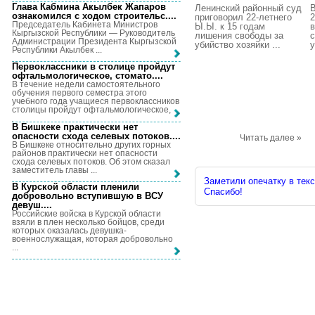
Глава Кабмина Акылбек Жапаров
Ленинский районный суд
В
ознакомился с ходом строительс...
.
приговорил 22-летнего
2
Председатель Кабинета Министров
Ы.Ы. к 15 годам
Кыргызской Республики — Руководитель
лишения свободы за
Администрации Президента Кыргызской
убийство хозяйки ...
у
Республики Акылбек ...
Первоклассники в столице пройдут
офтальмологическое, стомато...
.
В течение недели самостоятельного
обучения первого семестра этого
учебного года учащиеся первоклассников
столицы пройдут офтальмологическое, ...
В Бишкеке практически нет
опасности схода селевых потоков...
.
Читать далее »
В Бишкеке относительно других горных
районов практически нет опасности
схода селевых потоков. Об этом сказал
заместитель главы ...
Заметили опечатку в текс
В Курской области пленили
Спасибо!
добровольно вступившую в ВСУ
девуш...
.
Российские войска в Курской области
взяли в плен несколько бойцов, среди
которых оказалась девушка-
военнослужащая, которая добровольно
...