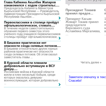
Глава Кабмина Акылбек Жапаров
ознакомился с ходом строительс...
.
Председатель Кабинета Министров
Президент Токаев
Кыргызской Республики — Руководитель
принял предсе...
Администрации Президента Кыргызской
Республики Акылбек ...
Президент Касым-
1
Жомарт Токаев принял
к
Первоклассники в столице пройдут
председателя
офтальмологическое, стомато...
.
Верховного суда
м
В течение недели самостоятельного
Асламбека Мергалиева,
в
обучения первого семестра этого
...
.
учебного года учащиеся первоклассников
столицы пройдут офтальмологическое, ...
В Бишкеке практически нет
опасности схода селевых потоков...
.
В Бишкеке относительно других горных
районов практически нет опасности
схода селевых потоков. Об этом сказал
заместитель главы ...
Читать далее »
В Курской области пленили
добровольно вступившую в ВСУ
девуш...
.
Российские войска в Курской области
взяли в плен несколько бойцов, среди
Заметили опечатку в текс
которых оказалась девушка-
военнослужащая, которая добровольно
Спасибо!
...