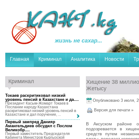
жизнь не сахар...
Главная
Криминал
Аналитика
Новости
Тр
Криминал
Хищение 38 миллион
Жетысу
Токаев раскритиковал низкий
уровень пенсий в Казахстане и да...
.
Опубликовано 3 июля, 20
Президент Касым-Жомарт Токаев в
Послании народу Казахстана
Версия для печати »
раскритиковал низкий уровень пенсий в
Казахстане и дал поручение, ...
Первый зампред Данияр
В Аксуском районе о
Амангельдиев обсудил с Послом
подозревается в хище
Великобр...
.
средств путем незакон
Первый заместитель Председателя
Кабинета Министров Кыргызской
платы, передает корреспо