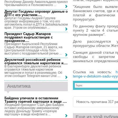
Республики Данияр Амангельдиев принял
Чрезвычайного и Полномочного ...
"Хищение было выявле
банковских счетов, где 
Депутат Госдумы опроверг данные о
ДТП с его участием...
.
платой и фактически
Депутат Госдумы Андрей Гурулев
прокуратуре.
опроверг информацию о том, что его
автомобиль попал в ДТП в Забайкальском
По данному факту проку
крае. Утром он опубликовал ...
пункту 2 части 4 стать
Президент Садыр Жапаров
крупном размере".
поздравил кыргызстанцев с
праздником...
.
Дело расследуется у
Президент Кыргызской Республики
прокуратуры области Жет
Садыр Жапаров сегодня, 21 марта, на
Центральной площади «Ала-Тоо»
Санкция данной статьи п
выступил с поздравительной речью ...
свободы с запретом 
Двухлетний российский ребенок
заниматься определенно
отравился тяжелым наркотиком и...
.
В Екатеринбурге двухлетний ребенок
отравился тяжелым наркотиком
Ссылка на новость:
h
метадоном и попал в реанимацию. Об
tenge-v-detskom-sadu-vyyav
этом сообщил Telegram-канал Ural ...
Аналитика
Байдена уличили в оставлении
Трампу горячей картошки в виде ...
.
Новость прочитана 317 ра
Уходящий президент США Джо Байден
оставил избранному американскому
лидеру Дональду Трампу «горячую
картошку» в виде конфликта ...
Еще из этой рубри