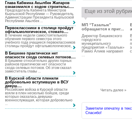
Глава Кабмина Акылбек Жапаров
ознакомился с ходом строительс...
.
Председатель Кабинета Министров
Еще из этой рубри
Кыргызской Республики — Руководитель
Администрации Президента Кыргызской
Республики Акылбек ...
МП “Тазалык”
Первоклассники в столице пройдут
обращается к приг...
офтальмологическое, стомато...
.
В течение недели самостоятельного
Директор Бишкекского
В
обучения первого семестра этого
городского
учебного года учащиеся первоклассников
муниципального
п
столицы пройдут офтальмологическое, ...
предприятия «Тазалык»
з
Рамиз Алиев направил
с
В Бишкеке практически нет
...
опасности схода селевых потоков...
.
В Бишкеке относительно других горных
районов практически нет опасности
схода селевых потоков. Об этом сказал
заместитель главы ...
В Курской области пленили
добровольно вступившую в ВСУ
девуш...
.
Российские войска в Курской области
Читать далее »
взяли в плен несколько бойцов, среди
которых оказалась девушка-
военнослужащая, которая добровольно
...
Заметили опечатку в текс
Спасибо!