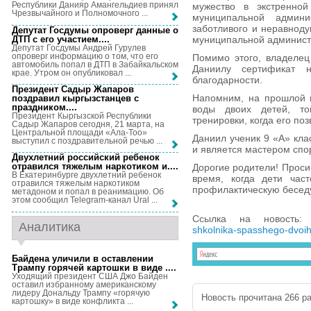
Республики Данияр Амангельдиев принял
мужество в экстренной
Чрезвычайного и Полномочного ...
муниципальной админ
заботливого и неравнод
Депутат Госдумы опроверг данные о
ДТП с его участием...
.
муниципальной админист
Депутат Госдумы Андрей Гурулев
опроверг информацию о том, что его
Помимо этого, владеле
автомобиль попал в ДТП в Забайкальском
Даниилу сертификат 
крае. Утром он опубликовал ...
благодарности.
Президент Садыр Жапаров
Напомним, на прошлой 
поздравил кыргызстанцев с
праздником...
.
воды двоих детей, т
Президент Кыргызской Республики
тренировки, когда его по
Садыр Жапаров сегодня, 21 марта, на
Центральной площади «Ала-Тоо»
Даниил ученик 9 «А» кл
выступил с поздравительной речью ...
и является мастером спо
Двухлетний российский ребенок
отравился тяжелым наркотиком и...
.
Дорогие родители! Проси
В Екатеринбурге двухлетний ребенок
время, когда дети час
отравился тяжелым наркотиком
профилактическую беседу
метадоном и попал в реанимацию. Об
этом сообщил Telegram-канал Ural ...
Ссылка на новость
Аналитика
shkolnika-spasshego-dvoih
Байдена уличили в оставлении
Трампу горячей картошки в виде ...
.
Уходящий президент США Джо Байден
оставил избранному американскому
лидеру Дональду Трампу «горячую
Новость прочитана 266 ра
картошку» в виде конфликта ...