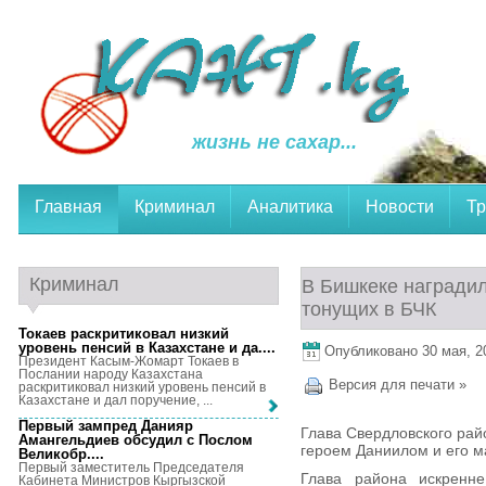
жизнь не сахар...
Главная
Криминал
Аналитика
Новости
Тр
Криминал
В Бишкеке наградил
тонущих в БЧК
Токаев раскритиковал низкий
уровень пенсий в Казахстане и да...
.
Опубликовано 30 мая, 20
Президент Касым-Жомарт Токаев в
Послании народу Казахстана
Версия для печати »
раскритиковал низкий уровень пенсий в
Казахстане и дал поручение, ...
Первый зампред Данияр
Глава Свердловского рай
Амангельдиев обсудил с Послом
героем Даниилом и его 
Великобр...
.
Первый заместитель Председателя
Глава района искренне
Кабинета Министров Кыргызской