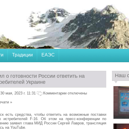
ти
Традиции
ЕАЭС
Наш 
л о готовности России ответить на
требителей Украине
0 мая, 2023 г. 11:31
Комментарии отключены
ечати »
ск есть средства, чтобы ответить на возможные поставки
х истребителей F-16. Об этом на пресс-конференции по
Кению заявил глава МИД России Сергей Лавров, трансляция
сь на YouTube.