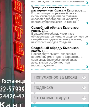
подтверждается многими источниками. ...
Традиции связанные с
расторжением брака у Кыргызов...
.
В прошлом расторжение брака в
кыргызской среде имело главным
образом односторонний характер,
поскольку практически не только ...
Свадебный обряд у Кыргызов
(часть 2)...
.
В свадебном обряде у киргизов
обнаруживается немало сходных черт со
свадебными церемониями у казахов,
некоторых народов Средней ...
Свадебный обряд у Кыргызов
(часть 1)...
.
Последовательность свадебных
церемоний имеет много вариантов, а
сами свадебные обычаи обладают
локальными особенностями
(происхождение ...
Популярное за месяц
Подписка
Что комментируют