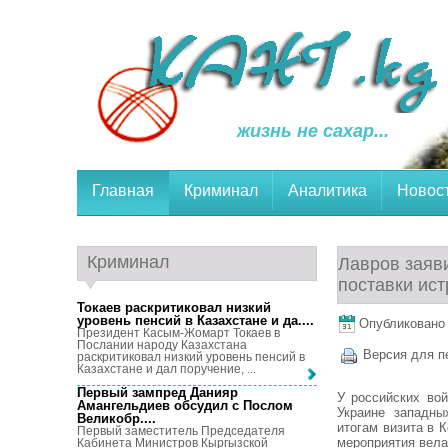
жизнь не сахар...
Главная
Криминал
Аналитика
Новос
Криминал
Лавров заяви
поставки ис
Токаев раскритиковал низкий
уровень пенсий в Казахстане и да...
.
Опубликовано 3
Президент Касым-Жомарт Токаев в
Послании народу Казахстана
Версия для п
раскритиковал низкий уровень пенсий в
Казахстане и дал поручение, ...
Первый зампред Данияр
У российских вой
Амангельдиев обсудил с Послом
Украине западны
Великобр...
.
итогам визита в 
Первый заместитель Председателя
мероприятия вела
Кабинета Министров Кыргызской