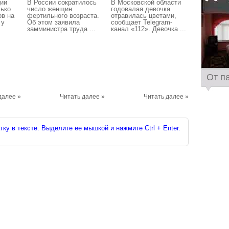
ции
В России сократилось
В Московской области
лько
число женщин
годовалая девочка
ов на
фертильного возраста.
отравилась цветами,
 у
Об этом заявила
сообщает Telegram-
замминистра труда ...
канал «112». Девочка ...
От п
далее »
Читать далее »
Читать далее »
ку в тексте. Выделите ее мышкой и нажмите Ctrl + Enter.