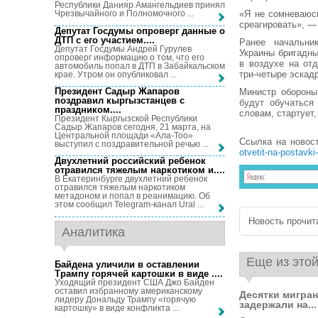
Республики Данияр Амангельдиев принял
«Я не сомневаюс
Чрезвычайного и Полномочного ...
среагировать», —
Депутат Госдумы опроверг данные о
ДТП с его участием...
.
Ранее начальни
Депутат Госдумы Андрей Гурулев
Украины бригадны
опроверг информацию о том, что его
в воздухе на от
автомобиль попал в ДТП в Забайкальском
три-четыре эскадр
крае. Утром он опубликовал ...
Президент Садыр Жапаров
Министр обороны
поздравил кыргызстанцев с
будут обучаться
праздником...
.
словам, стартует,
Президент Кыргызской Республики
Садыр Жапаров сегодня, 21 марта, на
Центральной площади «Ала-Тоо»
Ссылка на новос
выступил с поздравительной речью ...
otvetit-na-postavki-
Двухлетний российский ребенок
отравился тяжелым наркотиком и...
.
В Екатеринбурге двухлетний ребенок
отравился тяжелым наркотиком
метадоном и попал в реанимацию. Об
этом сообщил Telegram-канал Ural ...
Новость прочита
Аналитика
Еще из этой
Байдена уличили в оставлении
Трампу горячей картошки в виде ...
.
Уходящий президент США Джо Байден
оставил избранному американскому
Десятки мигра
лидеру Дональду Трампу «горячую
задержали на...
картошку» в виде конфликта ...