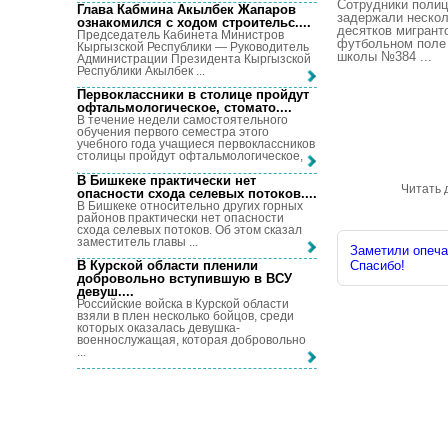
Сотрудники поли
Глава Кабмина Акылбек Жапаров
задержали неско
ознакомился с ходом строительс...
.
десятков мигрант
Председатель Кабинета Министров
футбольном поле
Кыргызской Республики — Руководитель
школы №384 ...
Администрации Президента Кыргызской
Республики Акылбек ...
Первоклассники в столице пройдут
офтальмологическое, стомато...
.
В течение недели самостоятельного
обучения первого семестра этого
учебного года учащиеся первоклассников
столицы пройдут офтальмологическое, ...
В Бишкеке практически нет
Читать 
опасности схода селевых потоков...
.
В Бишкеке относительно других горных
районов практически нет опасности
схода селевых потоков. Об этом сказал
заместитель главы ...
Заметили опечат
В Курской области пленили
Спасибо!
добровольно вступившую в ВСУ
девуш...
.
Российские войска в Курской области
взяли в плен несколько бойцов, среди
которых оказалась девушка-
военнослужащая, которая добровольно
...