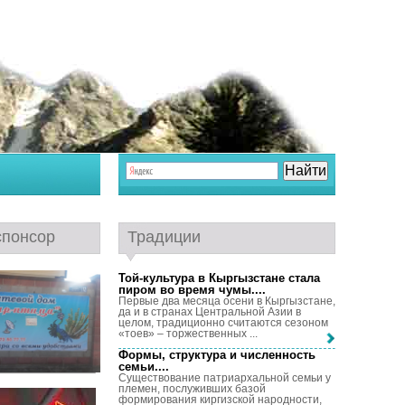
спонсор
Традиции
Той-культура в Кыргызстане стала
пиром во время чумы...
.
Первые два месяца осени в Кыргызстане,
да и в странах Центральной Азии в
целом, традиционно считаются сезоном
«тоев» – торжественных ...
Формы, структура и численность
семьи...
.
Существование патриархальной семьи у
племен, послуживших базой
формирования киргизской народности,