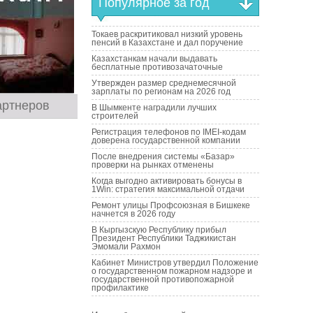
Популярное за год
Токаев раскритиковал низкий уровень
пенсий в Казахстане и дал поручение
Казахстанкам начали выдавать
бесплатные противозачаточные
Утвержден размер среднемесячной
зарплаты по регионам на 2026 год
артнеров
В Шымкенте наградили лучших
строителей
Регистрация телефонов по IMEI-кодам
доверена государственной компании
После внедрения системы «Базар»
проверки на рынках отменены
Когда выгодно активировать бонусы в
1Win: стратегия максимальной отдачи
Ремонт улицы Профсоюзная в Бишкеке
начнется в 2026 году
В Кыргызскую Республику прибыл
Президент Республики Таджикистан
Эмомали Рахмон
Кабинет Министров утвердил Положение
о государственном пожарном надзоре и
государственной противопожарной
профилактике