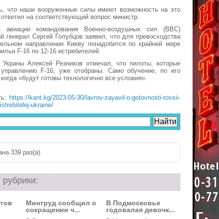
ь, что наши вооруженные силы имеют возможность на это
 ответил на соответствующий вопрос министр.
к авиации командования Военно-воздушных сил (ВВС)
й генерал Сергей Голубцов заявил, что для превосходства
дельном направлении Киеву понадобится по крайней мере
ильи F-16 по 12-16 истребителей.
 Украны Алексей Резников отмечал, что пилоты, которые
 управлению F-16, уже отобраны. Само обучение, по его
 когда «будут готовы технологично все условия».
ть:
https://kant.kg/2023-05-30/lavrov-zayavil-o-gotovnosti-rossii-
istrebitelej-ukraine/
на 339 раз(a).
 рубрики:
нтов
Минтруд сообщил о
В Подмосковье
сокращении ч...
годовалая девочк...