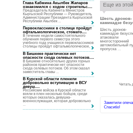
Глава Кабмина Акылбек Жапаров
Еще из этой
ознакомился с ходом строительс...
.
Председатель Кабинета Министров
Кыргызской Республики — Руководитель
Администрации Президента Кыргызской
Шесть дронов-
Республики Акылбек ...
камикадзе безус
Первоклассники в столице пройдут
Шесть дронов-
офтальмологическое, стомато...
.
камикадзе безус
В течение недели самостоятельного
атаковали
обучения первого семестра этого
многосторонний
учебного года учащиеся первоклассников
автомобильный п
столицы пройдут офтальмологическое, ...
пропуска ...
В Бишкеке практически нет
опасности схода селевых потоков...
.
В Бишкеке относительно других горных
районов практически нет опасности
схода селевых потоков. Об этом сказал
заместитель главы ...
В Курской области пленили
добровольно вступившую в ВСУ
Читать 
девуш...
.
Российские войска в Курской области
взяли в плен несколько бойцов, среди
которых оказалась девушка-
военнослужащая, которая добровольно
Заметили опечат
...
Спасибо!