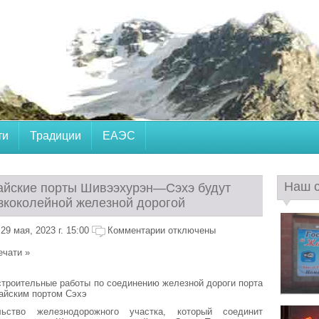
ти
Традиции
ЕАЭС
Наш 
айские порты Шивээхурэн—Сэхэ будут
зкоколейной железной дорогой
9 мая, 2023 г. 15:00
Комментарии отключены
ечати »
строительные работы по соединению железной дороги порта
айским портом Сэхэ
льство железнодорожного участка, который соединит