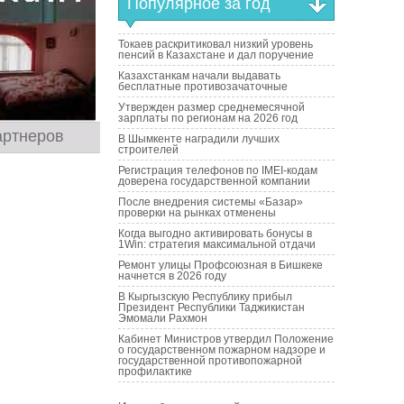
Популярное за год
Токаев раскритиковал низкий уровень
пенсий в Казахстане и дал поручение
Казахстанкам начали выдавать
бесплатные противозачаточные
Утвержден размер среднемесячной
зарплаты по регионам на 2026 год
артнеров
В Шымкенте наградили лучших
строителей
Регистрация телефонов по IMEI-кодам
доверена государственной компании
После внедрения системы «Базар»
проверки на рынках отменены
Когда выгодно активировать бонусы в
1Win: стратегия максимальной отдачи
Ремонт улицы Профсоюзная в Бишкеке
начнется в 2026 году
В Кыргызскую Республику прибыл
Президент Республики Таджикистан
Эмомали Рахмон
Кабинет Министров утвердил Положение
о государственном пожарном надзоре и
государственной противопожарной
профилактике