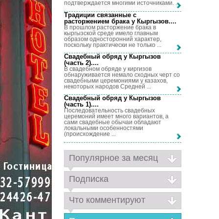
подтверждается многими источниками. ...
Традиции связанные с
расторжением брака у Кыргызов...
.
В прошлом расторжение брака в
кыргызской среде имело главным
образом односторонний характер,
поскольку практически не только ...
Свадебный обряд у Кыргызов
(часть 2)...
.
В свадебном обряде у киргизов
обнаруживается немало сходных черт со
свадебными церемониями у казахов,
некоторых народов Средней ...
Свадебный обряд у Кыргызов
(часть 1)...
.
Последовательность свадебных
церемоний имеет много вариантов, а
сами свадебные обычаи обладают
локальными особенностями
(происхождение ...
Популярное за месяц
Подписка
Что комментируют