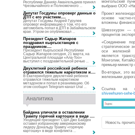
монгольский пун
Республики Данияр Амангельдиев принял
выбрано ООО «На
Чрезвычайного и Полномочного ...
Депутат Госдумы опроверг данные о
Проект железнод
ДТП с его участием...
.
основе частно-г
Депутат Госдумы Андрей Гурулев
вложены финансов
опроверг информацию о том, что его
автомобиль попал в ДТП в Забайкальском
Шивээхурэн — ст
крае. Утром он опубликовал ...
процентов экспорт
Президент Садыр Жапаров
«Соединение по
поздравил кыргызстанцев с
праздником...
.
стратегическое з
Президент Кыргызской Республики
оси железной д
Садыр Жапаров сегодня, 21 марта, на
является трансг
Центральной площади «Ала-Тоо»
Монголии, Китайс
выступил с поздравительной речью ...
премьер-министр 
Двухлетний российский ребенок
Во-вторых, это в
отравился тяжелым наркотиком и...
.
В Екатеринбурге двухлетний ребенок
железными дорога
отравился тяжелым наркотиком
метадоном и попал в реанимацию. Об
этом сообщил Telegram-канал Ural ...
Ссылка на 
shiveehuren-sehe-b
Аналитика
Байдена уличили в оставлении
Трампу горячей картошки в виде ...
.
Уходящий президент США Джо Байден
Новость прочита
оставил избранному американскому
лидеру Дональду Трампу «горячую
картошку» в виде конфликта ...