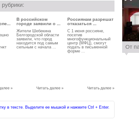
 рубрики:
В российском
Россиянам разрешат
пе...
городе заявили о ...
отказаться ...
Жители Шебекина
С 1 июня россияне,
пешно
Белгородской области
посетив
заявили, что город
многофункциональный
находится под самым
центр (МФЦ), смогут
От п
ункт
сильным с начала ...
подать в письменной
форме ...
далее »
Читать далее »
Читать далее »
ку в тексте. Выделите ее мышкой и нажмите Ctrl + Enter.