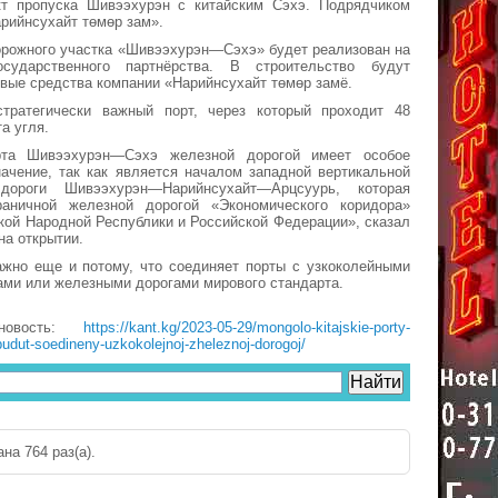
кт пропуска Шивээхурэн с китайским Сэхэ. Подрядчиком
рийнсухайт төмөр зам».
орожного участка «Шивээхурэн—Сэхэ» будет реализован на
осударственного партнёрства. В строительство будут
ые средства компании «Нарийнсухайт төмөр замё.
ратегически важный порт, через который проходит 48
а угля.
рта Шивээхурэн—Сэхэ железной дорогой имеет особое
начение, так как является началом западной вертикальной
ороги Шивээхурэн—Нарийнсухайт—Арцсуурь, которая
раничной железной дорогой «Экономического коридора»
кой Народной Республики и Российской Федерации», сказал
на открытии.
ажно еще и потому, что соединяет порты с узкоколейными
ми или железными дорогами мирового стандарта.
новость:
https://kant.kg/2023-05-29/mongolo-kitajskie-porty-
udut-soedineny-uzkokolejnoj-zheleznoj-dorogoj/
на 764 раз(a).