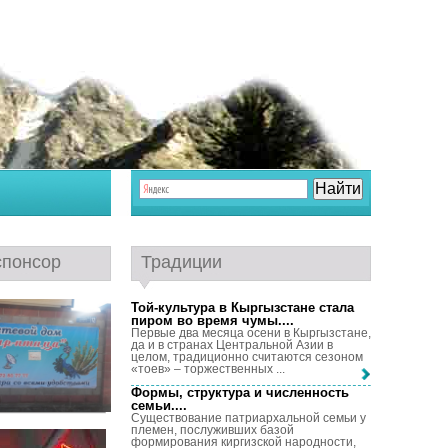
спонсор
Традиции
Той-культура в Кыргызстане стала
пиром во время чумы...
.
Первые два месяца осени в Кыргызстане,
да и в странах Центральной Азии в
целом, традиционно считаются сезоном
«тоев» – торжественных ...
Формы, структура и численность
семьи...
.
Существование патриархальной семьи у
племен, послуживших базой
формирования киргизской народности,