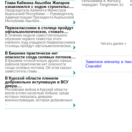
сельчанина в Жетысу,
о
Глава Кабмина Акылбек Жапаров
передает Tengrinews.kz
п
ознакомился с ходом строительс...
.
...
Председатель Кабинета Министров
Кыргызской Республики — Руководитель
Администрации Президента Кыргызской
Республики Акылбек ...
Первоклассники в столице пройдут
офтальмологическое, стомато...
.
В течение недели самостоятельного
обучения первого семестра этого
учебного года учащиеся первоклассников
Читать далее »
столицы пройдут офтальмологическое, ...
В Бишкеке практически нет
опасности схода селевых потоков...
.
В Бишкеке относительно других горных
Заметили опечатку в текс
районов практически нет опасности
Спасибо!
схода селевых потоков. Об этом сказал
заместитель главы ...
В Курской области пленили
добровольно вступившую в ВСУ
девуш...
.
Российские войска в Курской области
взяли в плен несколько бойцов, среди
которых оказалась девушка-
военнослужащая, которая добровольно
...