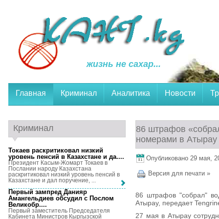
жизнь не сахар...
Главная
Криминал
Аналитика
Новости
Тр
Криминал
86 штрафов «собра
номерами в Атырау
Токаев раскритиковал низкий
уровень пенсий в Казахстане и да...
.
Опубликовано 29 мая, 20
Президент Касым-Жомарт Токаев в
Послании народу Казахстана
Версия для печати »
раскритиковал низкий уровень пенсий в
Казахстане и дал поручение, ...
Первый зампред Данияр
86 штрафов "собрал" в
Амангельдиев обсудил с Послом
Атырау, передает Tengrin
Великобр...
.
Первый заместитель Председателя
27 мая в Атырау сотрудн
Кабинета Министров Кыргызской