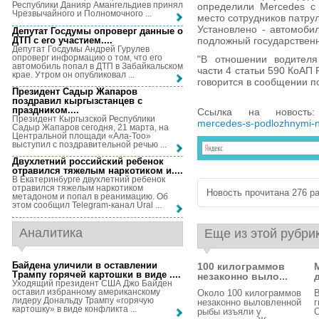
Республики Данияр Амангельдиев принял
определили Mercedes с
Чрезвычайного и Полномочного ...
место сотрудников патру
Установлено - автомоби
Депутат Госдумы опроверг данные о
ДТП с его участием...
.
подложный государствен
Депутат Госдумы Андрей Гурулев
опроверг информацию о том, что его
"В отношении водителя
автомобиль попал в ДТП в Забайкальском
части 4 статьи 590 КоАП 
крае. Утром он опубликовал ...
говорится в сообщении п
Президент Садыр Жапаров
поздравил кыргызстанцев с
праздником...
.
Ссылка на новост
Президент Кыргызской Республики
mercedes-s-podlozhnymi-n
Садыр Жапаров сегодня, 21 марта, на
Центральной площади «Ала-Тоо»
выступил с поздравительной речью ...
Двухлетний российский ребенок
отравился тяжелым наркотиком и...
.
В Екатеринбурге двухлетний ребенок
отравился тяжелым наркотиком
Новость прочитана 276 ра
метадоном и попал в реанимацию. Об
этом сообщил Telegram-канал Ural ...
Аналитика
Еще из этой рубри
Байдена уличили в оставлении
100 килограммов
Трампу горячей картошки в виде ...
.
незаконно выло...
Уходящий президент США Джо Байден
оставил избранному американскому
Около 100 килограммов
лидеру Дональду Трампу «горячую
незаконно выловленной
г
картошку» в виде конфликта ...
рыбы изъяли у
О