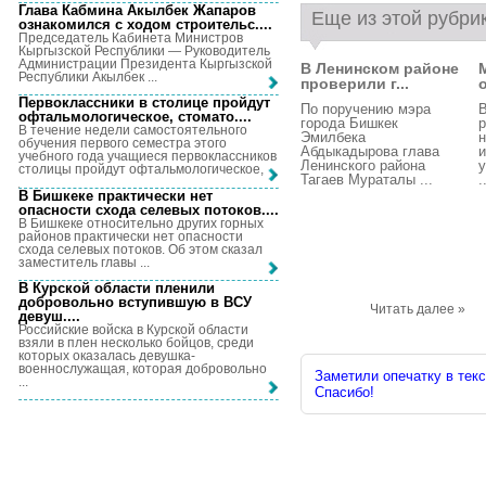
Глава Кабмина Акылбек Жапаров
Еще из этой рубри
ознакомился с ходом строительс...
.
Председатель Кабинета Министров
Кыргызской Республики — Руководитель
Администрации Президента Кыргызской
В Ленинском районе
Республики Акылбек ...
проверили г...
Первоклассники в столице пройдут
По поручению мэра
В
офтальмологическое, стомато...
.
города Бишкек
р
В течение недели самостоятельного
Эмилбека
н
обучения первого семестра этого
Абдыкадырова глава
и
учебного года учащиеся первоклассников
Ленинского района
столицы пройдут офтальмологическое, ...
Тагаев Мураталы ...
.
В Бишкеке практически нет
опасности схода селевых потоков...
.
В Бишкеке относительно других горных
районов практически нет опасности
схода селевых потоков. Об этом сказал
заместитель главы ...
В Курской области пленили
добровольно вступившую в ВСУ
Читать далее »
девуш...
.
Российские войска в Курской области
взяли в плен несколько бойцов, среди
которых оказалась девушка-
военнослужащая, которая добровольно
Заметили опечатку в текс
...
Спасибо!