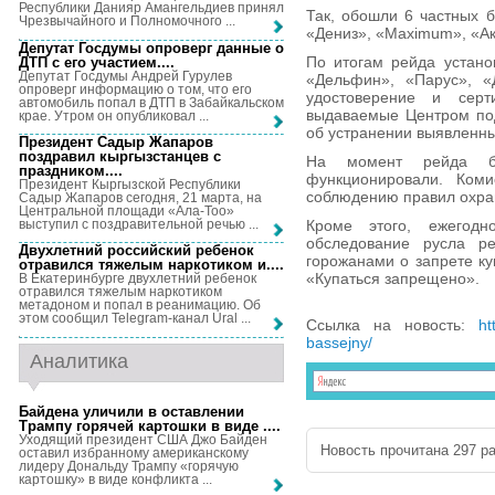
Республики Данияр Амангельдиев принял
Так, обошли 6 частных 
Чрезвычайного и Полномочного ...
«Дениз», «Maximum», «Ак
Депутат Госдумы опроверг данные о
По итогам рейда устано
ДТП с его участием...
.
Депутат Госдумы Андрей Гурулев
«Дельфин», «Парус», «
опроверг информацию о том, что его
удостоверение и серт
автомобиль попал в ДТП в Забайкальском
выдаваемые Центром под
крае. Утром он опубликовал ...
об устранении выявленн
Президент Садыр Жапаров
поздравил кыргызстанцев с
На момент рейда б
праздником...
.
функционировали. Коми
Президент Кыргызской Республики
соблюдению правил охра
Садыр Жапаров сегодня, 21 марта, на
Центральной площади «Ала-Тоо»
выступил с поздравительной речью ...
Кроме этого, ежегод
обследование русла ре
Двухлетний российский ребенок
горожанами о запрете ку
отравился тяжелым наркотиком и...
.
«Купаться запрещено».
В Екатеринбурге двухлетний ребенок
отравился тяжелым наркотиком
метадоном и попал в реанимацию. Об
этом сообщил Telegram-канал Ural ...
Ссылка на новость:
ht
bassejny/
Аналитика
Байдена уличили в оставлении
Трампу горячей картошки в виде ...
.
Уходящий президент США Джо Байден
Новость прочитана 297 ра
оставил избранному американскому
лидеру Дональду Трампу «горячую
картошку» в виде конфликта ...