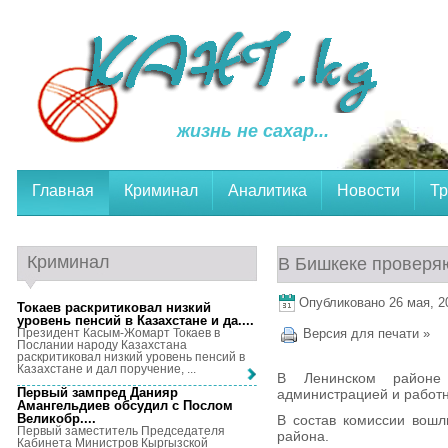
жизнь не сахар...
Главная
Криминал
Аналитика
Новости
Тр
Криминал
В Бишкеке проверя
Опубликовано 26 мая, 20
Токаев раскритиковал низкий
уровень пенсий в Казахстане и да...
.
Президент Касым-Жомарт Токаев в
Версия для печати »
Послании народу Казахстана
раскритиковал низкий уровень пенсий в
Казахстане и дал поручение, ...
В Ленинском районе
Первый зампред Данияр
администрацией и работ
Амангельдиев обсудил с Послом
Великобр...
.
В состав комиссии вошл
Первый заместитель Председателя
района.
Кабинета Министров Кыргызской