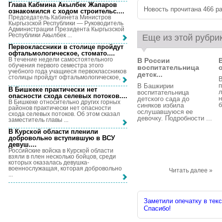
Глава Кабмина Акылбек Жапаров
Новость прочитана 466 ра
ознакомился с ходом строительс...
.
Председатель Кабинета Министров
Кыргызской Республики — Руководитель
Администрации Президента Кыргызской
Республики Акылбек ...
Еще из этой рубри
Первоклассники в столице пройдут
офтальмологическое, стомато...
.
В течение недели самостоятельного
В России
обучения первого семестра этого
воспитательница
учебного года учащиеся первоклассников
детск...
столицы пройдут офтальмологическое, ...
В
п
В Башкирии
В Бишкеке практически нет
л
воспитательница
опасности схода селевых потоков...
.
н
детского сада до
В Бишкеке относительно других горных
б
синяков избила
районов практически нет опасности
ослушавшуюся ее
схода селевых потоков. Об этом сказал
девочку. Подробности ...
заместитель главы ...
В Курской области пленили
добровольно вступившую в ВСУ
девуш...
.
Российские войска в Курской области
взяли в плен несколько бойцов, среди
которых оказалась девушка-
военнослужащая, которая добровольно
Читать далее »
...
Заметили опечатку в текс
Спасибо!