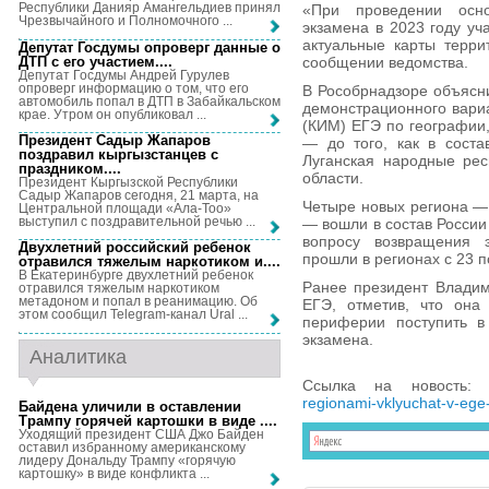
Республики Данияр Амангельдиев принял
«При проведении осно
Чрезвычайного и Полномочного ...
экзамена в 2023 году уч
актуальные карты терри
Депутат Госдумы опроверг данные о
ДТП с его участием...
.
сообщении ведомства.
Депутат Госдумы Андрей Гурулев
опроверг информацию о том, что его
В Рособрнадзоре объясни
автомобиль попал в ДТП в Забайкальском
демонстрационного вари
крае. Утром он опубликовал ...
(КИМ) ЕГЭ по географии,
Президент Садыр Жапаров
— до того, как в сост
поздравил кыргызстанцев с
Луганская народные рес
праздником...
.
области.
Президент Кыргызской Республики
Садыр Жапаров сегодня, 21 марта, на
Четыре новых региона — 
Центральной площади «Ала-Тоо»
выступил с поздравительной речью ...
— вошли в состав России
вопросу возвращения 
Двухлетний российский ребенок
прошли в регионах с 23 п
отравился тяжелым наркотиком и...
.
В Екатеринбурге двухлетний ребенок
Ранее президент Владим
отравился тяжелым наркотиком
метадоном и попал в реанимацию. Об
ЕГЭ, отметив, что она
этом сообщил Telegram-канал Ural ...
периферии поступить 
экзамена.
Аналитика
Ссылка на новость
regionami-vklyuchat-v-ege-
Байдена уличили в оставлении
Трампу горячей картошки в виде ...
.
Уходящий президент США Джо Байден
оставил избранному американскому
лидеру Дональду Трампу «горячую
картошку» в виде конфликта ...