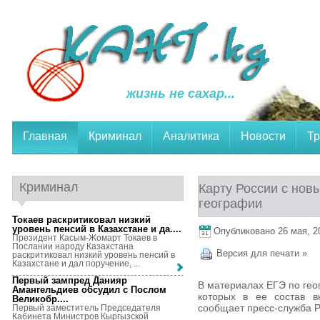
жизнь не сахар...
Главная
Криминал
Аналитика
Новости
Тр
Криминал
Карту России с нов
географии
Токаев раскритиковал низкий
уровень пенсий в Казахстане и да...
.
Опубликовано 26 мая, 20
Президент Касым-Жомарт Токаев в
Послании народу Казахстана
Версия для печати »
раскритиковал низкий уровень пенсий в
Казахстане и дал поручение, ...
Первый зампред Данияр
В материалах ЕГЭ по гео
Амангельдиев обсудил с Послом
которых в ее состав 
Великобр...
.
сообщает пресс-служба 
Первый заместитель Председателя
Кабинета Министров Кыргызской