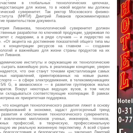
участием в глобальных технологических цепочках,
недостающее для жизни, то в новой модели мы должны
гический суверенитет. Так ректор Московского физико-
нститута (МФТИ) Дмитрий Ливанов прокомментировал
тие правительством документа.
рия Ливанова, технологический суверенитет должен
ственные разработки по ключевой продукции, удерживая по
ритет с лидерами, а в ряде случаев — и лидерство на
. «От акцента на достижение показателей общего типа мы
и к концентрации ресурсов на главном — создании
нологий и важнейших для жизни страны продуктов на их
ил Ливанов.
кадемические институты и окружающие их технологические
 сыграть важнейшую роль в реализации концепции, уверен
 надеется, что они станут точками кристаллизации самых
ых направлений, ориентированных на новые рынки.
нспорте — в сфере электродвижения, в телекоммуникациях
5/6 G, в авиакосмосе — в развитии группировок малых
аратов. Вокруг некоторых ведущих вузов, в том числе
и складываться соответствующие кооперации. В рамках
мотрена их приоритетная поддержка.
, что концепция технологического развития ляжет в основу
еобразований в экономке, задаст долгосрочный тренд
 развития и обеспечения технологического суверенитета.
т вовлечению миллионов ученых, инженеров, техников,
ежных профессий, в творческую, профессиональную
ающую им реальную жизненную перспективу. А всей стране
 благосостояния и безопасности», — заключил Дмитрий