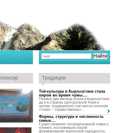
спонсор
Традиции
Той-культура в Кыргызстане стала
пиром во время чумы...
.
Первые два месяца осени в Кыргызстане,
да и в странах Центральной Азии в
целом, традиционно считаются сезоном
«тоев» – торжественных ...
Формы, структура и численность
семьи...
.
Существование патриархальной семьи у
племен, послуживших базой
формирования киргизской народности,