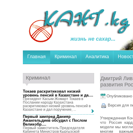
жизнь не сахар...
Главная
Криминал
Аналитика
Новос
Криминал
Дмитрий Лив
развития Ро
Токаев раскритиковал низкий
уровень пенсий в Казахстане и да...
.
Опубликовано 2
Президент Касым-Жомарт Токаев в
Послании народу Казахстана
Версия для п
раскритиковал низкий уровень пенсий в
Казахстане и дал поручение, ...
Первый зампред Данияр
Утвержденная Кон
Амангельдиев обсудил с Послом
что Россия кар
Великобр...
.
модели мы могли
Первый заместитель Председателя
многим важным
Кабинета Министров Кыргызской