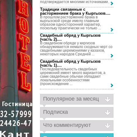
подтверждается многими источниками. ...
Традиции связанные с
расторжением брака у Кыргызов...
.
В прошлом расторжение брака в
кыргызской среде имело главным
образом односторонний характер,
поскольку практически не только ...
Свадебный обряд у Кыргызов
(часть 2)...
.
В свадебном обряде у киргизов
обнаруживается немало сходных черт со
свадебными церемониями у казахов,
некоторых народов Средней ...
Свадебный обряд у Кыргызов
(часть 1)...
.
Последовательность свадебных
церемоний имеет много вариантов, а
сами свадебные обычаи обладают
локальными особенностями
(происхождение ...
Популярное за месяц
Подписка
Что комментируют