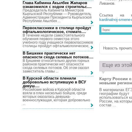
Глава Кабмина Акылбек Жапаров
Ливанов.
ознакомился с ходом строительс...
.
Председатель Кабинета Министров
Кыргызской Республики — Руководитель
Ссылка на 
Администрации Президента Кыргызской
kardinalnoj-smene-r
Республики Акылбек ...
Первоклассники в столице пройдут
офтальмологическое, стомато...
.
В течение недели самостоятельного
обучения первого семестра этого
учебного года учащиеся первоклассников
столицы пройдут офтальмологическое, ...
Новость прочита
В Бишкеке практически нет
опасности схода селевых потоков...
.
В Бишкеке относительно других горных
районов практически нет опасности
Еще из этой
схода селевых потоков. Об этом сказал
заместитель главы ...
В Курской области пленили
Карту России с
добровольно вступившую в ВСУ
новыми региона
девуш...
.
Российские войска в Курской области
В материалах ЕГ
взяли в плен несколько бойцов, среди
географии будут
которых оказалась девушка-
использоваться к
военнослужащая, которая добровольно
России, на которы
...
состав ...