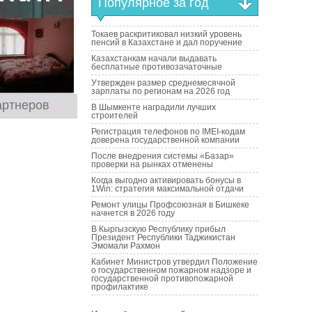
Популярное за год
Токаев раскритиковал низкий уровень
пенсий в Казахстане и дал поручение
Казахстанкам начали выдавать
бесплатные противозачаточные
Утвержден размер среднемесячной
зарплаты по регионам на 2026 год
артнеров
В Шымкенте наградили лучших
строителей
Регистрация телефонов по IMEI-кодам
доверена государственной компании
После внедрения системы «Базар»
проверки на рынках отменены
Когда выгодно активировать бонусы в
1Win: стратегия максимальной отдачи
Ремонт улицы Профсоюзная в Бишкеке
начнется в 2026 году
В Кыргызскую Республику прибыл
Президент Республики Таджикистан
Эмомали Рахмон
Кабинет Министров утвердил Положение
о государственном пожарном надзоре и
государственной противопожарной
профилактике