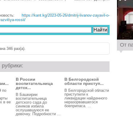
новость:
https://kant.kg/2023-05-26/dmitrij-livanov-zayavil-o-
azvitiya-rossii/
От п
на 346 раз(a).
 рубрики:
В России
В Белгородской
м...
воспитательница
области приступ...
детск...
Э по
В Белгородской области
приступили к
В Башкирии
арты
ликвидации найденного
воспитательница
х в ее
неразорвавшегося
детского сада до
боеприпаса. ...
синяков избила
ослушавшуюся ее
девочку. Подробности ...