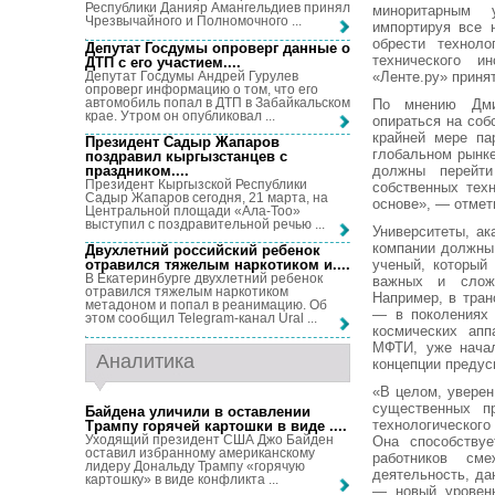
Республики Данияр Амангельдиев принял
миноритарным 
Чрезвычайного и Полномочного ...
импортируя все 
обрести техноло
Депутат Госдумы опроверг данные о
технического и
ДТП с его участием...
.
Депутат Госдумы Андрей Гурулев
«Ленте.ру» приня
опроверг информацию о том, что его
автомобиль попал в ДТП в Забайкальском
По мнению Дмит
крае. Утром он опубликовал ...
опираться на соб
крайней мере па
Президент Садыр Жапаров
глобальном рынке
поздравил кыргызстанцев с
праздником...
.
должны перейт
Президент Кыргызской Республики
собственных тех
Садыр Жапаров сегодня, 21 марта, на
основе», — отмет
Центральной площади «Ала-Тоо»
выступил с поздравительной речью ...
Университеты, а
компании должны
Двухлетний российский ребенок
ученый, который
отравился тяжелым наркотиком и...
.
В Екатеринбурге двухлетний ребенок
важных и сложн
отравился тяжелым наркотиком
Например, в тра
метадоном и попал в реанимацию. Об
— в поколениях 
этом сообщил Telegram-канал Ural ...
космических апп
МФТИ, уже начал
Аналитика
концепции предус
«В целом, уверен
существенных пр
Байдена уличили в оставлении
технологического
Трампу горячей картошки в виде ...
.
Уходящий президент США Джо Байден
Она способствуе
оставил избранному американскому
работников см
лидеру Дональду Трампу «горячую
деятельность, д
картошку» в виде конфликта ...
— новый уровень